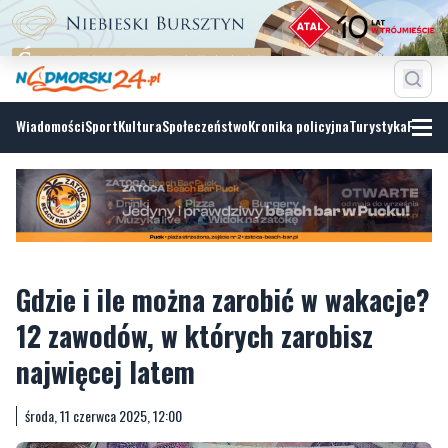
Wiadomości
Sport
Kultura
Społeczeństwo
Kronika policyjna
Turystyka
Fotoga
Gdzie i ile można zarobić w wakacje?
12 zawodów, w których zarobisz
najwięcej latem
środa, 11 czerwca 2025, 12:00