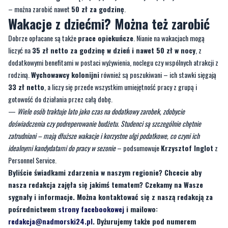
Dobrze opłacane są także
prace opiekuńcze
. Nianie na wakacjach mogą
liczyć na
35 zł netto za godzinę w dzień i nawet 50 zł w nocy
, z
dodatkowymi benefitami w postaci wyżywienia, noclegu czy wspólnych atrakcji z
rodziną.
Wychowawcy kolonijni
również są poszukiwani – ich stawki sięgają
33 zł netto
, a liczy się przede wszystkim umiejętność pracy z grupą i
gotowość do działania przez całą dobę.
—
Wiele osób traktuje lato jako czas na dodatkowy zarobek, zdobycie
doświadczenia czy podreperowanie budżetu. Studenci są szczególnie chętnie
zatrudniani – mają dłuższe wakacje i korzystne ulgi podatkowe, co czyni ich
idealnymi kandydatami do pracy w sezonie
– podsumowuje
Krzysztof Inglot
z
Personnel Service.
Byliście świadkami zdarzenia w naszym regionie? Chcecie aby
nasza redakcja zajęła się jakimś tematem? Czekamy na Wasze
sygnały i informacje. Można kontaktować się z naszą redakcją za
pośrednictwem
strony facebookowej
i mailowo:
redakcja@nadmorski24.pl
. Dyżurujemy także pod numerem
telefonu 729 715 670.