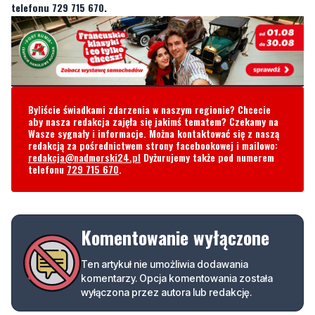
Byliście świadkami zdarzenia w naszym regionie? Chcecie
aby nasza redakcja zajęła się jakimś tematem? Czekamy na
Wasze sygnały i informacje. Można kontaktować się z naszą
redakcją za pośrednictwem strony facebookowej i mailowo:
redakcja@nadmorski24.pl
Dyżurujemy także pod numerem
telefonu
729 715 670
.
Komentowanie wyłączone
Ten artykuł nie umożliwia dodawania
komentarzy. Opcja komentowania została
wyłączona przez autora lub redakcję.
Podziel się tym artkułem z innymi: