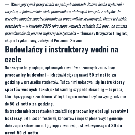
bezrobocie – w kwietniu 2025 roku stopa wyniosła zaledwie 5,2 proc., co zmusza
pracodawców do jeszcze większej elastycznośc
i – tłumaczy
Krzysztof Inglot
,
ekspert rynku pracy, założyciel Personnel Service.
Budowlańcy i instruktorzy wodni na
czele
Na szczycie listy najlepiej opłacanych zawodów sezonowych znaleźli się
pracownicy budowlani
– ich stawki sięgają nawet
50 zł netto za
godzinę
w przypadku studentów. Tuż za nimi uplasowali się
instruktorzy
sportów wodnych
, takich jak kitesurfing czy paddleboarding – to praca,
która łączy pasję z zarobkiem. W tej kategorii można liczyć na wynagrodzenie
do
50 zł netto za godzinę
.
Na trzecim miejscu zestawienia znaleźli się
pracownicy obsługi eventów i
hostessy
. Letni sezon festiwali, koncertów i imprez plenerowych generuje
duże zapotrzebowanie na tę grupę zawodową, a stawki wynoszą
od 30 do
nawet 50 zł netto
.
Nowe zawody i sprawdzone klasyki
Coraz większą popularnością cieszy się
zawód operatora hulajnóg
elektrycznych
– osoby odpowiedzialne za ładowanie, relokację i serwis mogą