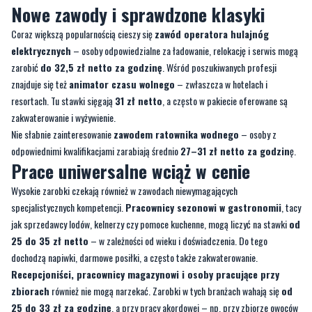
zarobić
do 32,5 zł netto za godzinę
. Wśród poszukiwanych profesji
znajduje się też
animator czasu wolnego
– zwłaszcza w hotelach i
resortach. Tu stawki sięgają
31 zł netto
, a często w pakiecie oferowane są
zakwaterowanie i wyżywienie.
Nie słabnie zainteresowanie
zawodem ratownika wodnego
– osoby z
odpowiednimi kwalifikacjami zarabiają średnio
27–31 zł netto za godzin
ę.
Prace uniwersalne wciąż w cenie
Wysokie zarobki czekają również w zawodach niewymagających
specjalistycznych kompetencji.
Pracownicy sezonowi w gastronomii
, tacy
jak sprzedawcy lodów, kelnerzy czy pomoce kuchenne, mogą liczyć na stawki
od
25 do 35 zł netto
– w zależności od wieku i doświadczenia. Do tego
dochodzą napiwki, darmowe posiłki, a często także zakwaterowanie.
Recepcjoniści, pracownicy magazynowi i osoby pracujące przy
zbiorach
również nie mogą narzekać. Zarobki w tych branżach wahają się
od
25 do 33 zł za godzinę
, a przy pracy akordowej – np. przy zbiorze owoców
– można zarobić nawet
50 zł za godzinę
.
Wakacje z dziećmi? Można też zarobić