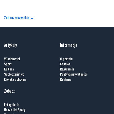
Artykuły
Informacje
Wiadomości
O portalu
Sport
Kontakt
Kultura
Regulamin
Społeczeństwo
Polityka prywatności
Kronika policyjna
Reklama
Zobacz
Fotogalerie
Nasze HotSpoty
Nasze kamery
Praca
Praca IT Gdańsk
GoWork.pl