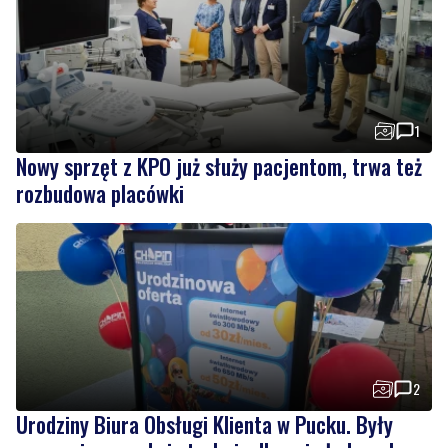
1
Nowy sprzęt z KPO już służy pacjentom, trwa też
rozbudowa placówki
2
Urodziny Biura Obsługi Klienta w Pucku. Były
promocje, porady i atrakcje dla najmłodszych
Wiadomości
czwartek, 6 sierpnia 2026