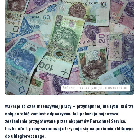
ŹRÓDŁO: PIXABAY (ZDJĘCIE ILUSTRACYJNE)
Wakacje to czas intensywnej pracy – przynajmniej dla tych, którzy
wolą dorobić zamiast odpoczywać. Jak pokazuje najnowsze
zestawienie przygotowane przez ekspertów Personnel Service,
liczba ofert pracy sezonowej utrzymuje się na poziomie zbliżonym
do ubiegłorocznego.
—
Wakacyjny rynek pracy działa na pełnych obrotach. Rośnie liczba wydarzeń i
turystów, a jednocześnie wielu pracowników etatowych korzysta z urlopów. To
wszystko napędza zapotrzebowanie na pracowników sezonowych. Mamy też niskie