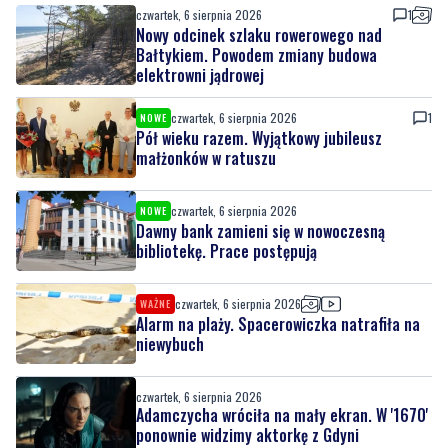
elektrowni jądrowej
czwartek, 6 sierpnia 2026
1
NOWE
Pół wieku razem. Wyjątkowy jubileusz
małżonków w ratuszu
czwartek, 6 sierpnia 2026
NOWE
Dawny bank zamieni się w nowoczesną
bibliotekę. Prace postępują
czwartek, 6 sierpnia 2026
WAŻNE
Alarm na plaży. Spacerowiczka natrafiła na
niewybuch
czwartek, 6 sierpnia 2026
Adamczycha wróciła na mały ekran. W '1670'
ponownie widzimy aktorkę z Gdyni
czwartek, 6 sierpnia 2026
4
Ukradła towar za blisko 2,9 tys. zł. Teraz