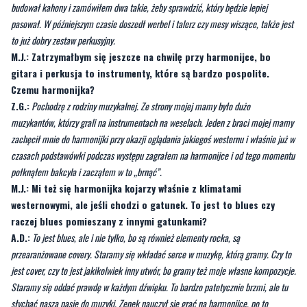
budował kahony i zamówiłem dwa takie, żeby sprawdzić, który będzie lepiej
pasował. W późniejszym czasie doszedł werbel i talerz czy mesy wiszące, także jest
to już dobry zestaw perkusyjny.
M.J.: Zatrzymałbym się jeszcze na chwilę przy harmonijce, bo
gitara i perkusja to instrumenty, które są bardzo pospolite.
Czemu harmonijka?
Z.G.:
Pochodzę z rodziny muzykalnej. Ze strony mojej mamy było dużo
muzykantów, którzy grali na instrumentach na weselach. Jeden z braci mojej mamy
zachęcił mnie do harmonijki przy okazji oglądania jakiegoś westernu i właśnie już w
czasach podstawówki podczas występu zagrałem na harmonijce i od tego momentu
połknąłem bakcyla i zacząłem w to „brnąć”.
M.J.: Mi też się harmonijka kojarzy właśnie z klimatami
westernowymi, ale jeśli chodzi o gatunek. To jest to blues czy
raczej blues pomieszany z innymi gatunkami?
A.D.:
To jest blues, ale i nie tylko, bo są również elementy rocka, są
przearanżowane covery. Staramy się wkładać serce w muzykę, którą gramy. Czy to
jest cover, czy to jest jakikolwiek inny utwór, bo gramy też moje własne kompozycje.
Staramy się oddać prawdę w każdym dźwięku. To bardzo patetycznie brzmi, ale tu
słychać naszą pasję do muzyki. Zenek nauczył się grać na harmonijce, po to