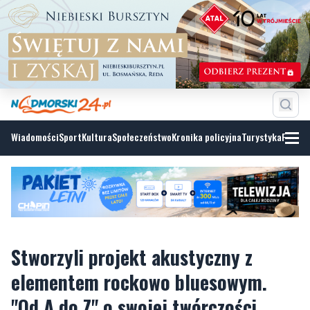
Wiadomości
Sport
Kultura
Społeczeństwo
Kronika policyjna
Turystyka
Fotoga
Stworzyli projekt akustyczny z
elementem rockowo bluesowym.
"Od A do Z" o swojej twórczości