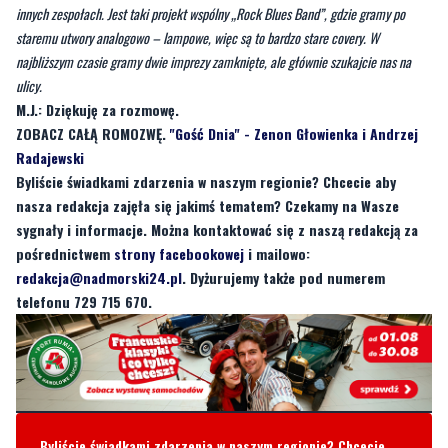
innych zespołach. Jest taki projekt wspólny „Rock Blues Band”, gdzie gramy po
staremu utwory analogowo – lampowe, więc są to bardzo stare covery. W
najbliższym czasie gramy dwie imprezy zamknięte, ale głównie szukajcie nas na
ulicy.
M.J.: Dziękuję za rozmowę.
ZOBACZ CAŁĄ ROMOZWĘ.
"Gość Dnia" - Zenon Głowienka i Andrzej
Radajewski
Byliście świadkami zdarzenia w naszym regionie? Chcecie aby
nasza redakcja zajęła się jakimś tematem? Czekamy na Wasze
sygnały i informacje. Można kontaktować się z naszą redakcją za
pośrednictwem
strony facebookowej
i mailowo:
redakcja@nadmorski24.pl
. Dyżurujemy także pod numerem
telefonu 729 715 670.
Byliście świadkami zdarzenia w naszym regionie? Chcecie