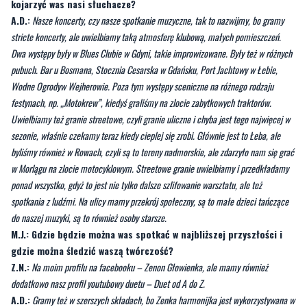
kojarzyć was nasi słuchacze?
A.D.:
Nasze koncerty, czy nasze spotkanie muzyczne, tak to nazwijmy, bo gramy
stricte koncerty, ale uwielbiamy taką atmosferę klubową, małych pomieszczeń.
Dwa występy były w Blues Clubie w Gdyni, takie improwizowane. Były też w różnych
pubuch. Bar u Bosmana, Stocznia Cesarska w Gdańsku, Port Jachtowy w Łebie,
Wodne Ogrodyw Wejherowie. Poza tym występy sceniczne na różnego rodzaju
festynach, np. „Motokrew”, kiedyś graliśmy na zlocie zabytkowych traktorów.
Uwielbiamy też granie streetowe, czyli granie uliczne i chyba jest tego najwięcej w
sezonie, właśnie czekamy teraz kiedy cieplej się zrobi. Głównie jest to Łeba, ale
byliśmy również w Rowach, czyli są to tereny nadmorskie, ale zdarzyło nam się grać
w Morlągu na zlocie motocyklowym. Streetowe granie uwielbiamy i przedkładamy
ponad wszystko, gdyż to jest nie tylko dalsze szlifowanie warsztatu, ale też
spotkania z ludźmi. Na ulicy mamy przekrój społeczny, są to małe dzieci tańczące
do naszej muzyki, są to również osoby starsze.
M.J.: Gdzie będzie można was spotkać w najbliższej przyszłości i
gdzie można śledzić waszą twórczość?
Z.N.:
Na moim profilu na facebooku – Zenon Głowienka, ale mamy również
dodatkowo nasz profil youtubowy duetu – Duet od A do Z.
A.D.:
Gramy też w szerszych składach, bo Zenka harmonijka jest wykorzystywana w