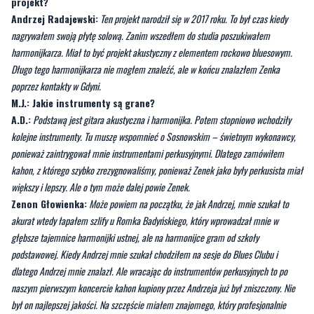
projekt?
Andrzej Radajewski:
Ten projekt narodził się w 2017 roku. To był czas kiedy
nagrywałem swoją płytę solową. Zanim wszedłem do studia poszukiwałem
harmonijkarza. Miał to być projekt akustyczny z elementem rockowo bluesowym.
Długo tego harmonijkarza nie mogłem znaleźć, ale w końcu znalazłem Zenka
poprzez kontakty w Gdyni.
M.J.: Jakie instrumenty są grane?
A.D.:
Podstawą jest gitara akustyczna i harmonijka. Potem stopniowo wchodziły
kolejne instrumenty. Tu muszę wspomnieć o Sosnowskim – świetnym wykonawcy,
ponieważ zaintrygował mnie instrumentami perkusyjnymi. Dlatego zamówiłem
kahon, z którego szybko zrezygnowaliśmy, ponieważ Zenek jako były perkusista miał
większy i lepszy. Ale o tym może dalej powie Zenek.
Zenon Głowienka:
Może powiem na początku, że jak Andrzej, mnie szukał to
akurat wtedy łapałem szlify u Romka Badyńskiego, który wprowadzał mnie w
głębsze tajemnice harmonijki ustnej, ale na harmonijce gram od szkoły
podstawowej. Kiedy Andrzej mnie szukał chodziłem na sesje do Blues Clubu i
dlatego Andrzej mnie znalazł. Ale wracając do instrumentów perkusyjnych to po
naszym pierwszym koncercie kahon kupiony przez Andrzeja już był zniszczony. Nie
był on najlepszej jakości. Na szczęście miałem znajomego, który profesjonalnie