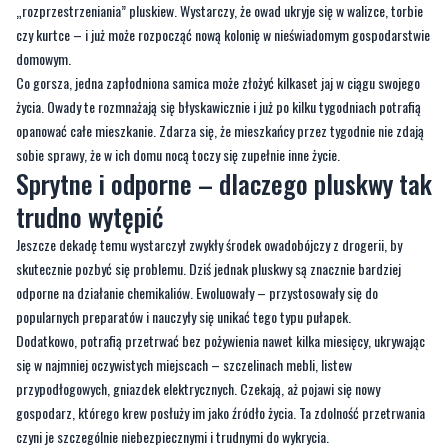
Specjaliści nie mają wątpliwości: źródłem problemu jest wzmożona mobilność –
zarówno lokalna, jak i międzynarodowa. Gdynia jako ważny portowy ośrodek i
miasto przyciągające turystów staje się idealnym środowiskiem do
„rozprzestrzeniania” pluskiew. Wystarczy, że owad ukryje się w walizce, torbie
czy kurtce – i już może rozpocząć nową kolonię w nieświadomym gospodarstwie
domowym.
Co gorsza, jedna zapłodniona samica może złożyć kilkaset jaj w ciągu swojego
życia. Owady te rozmnażają się błyskawicznie i już po kilku tygodniach potrafią
opanować całe mieszkanie. Zdarza się, że mieszkańcy przez tygodnie nie zdają
sobie sprawy, że w ich domu nocą toczy się zupełnie inne życie.
Sprytne i odporne – dlaczego pluskwy tak
trudno wytępić
Jeszcze dekadę temu wystarczył zwykły środek owadobójczy z drogerii, by
skutecznie pozbyć się problemu. Dziś jednak pluskwy są znacznie bardziej
odporne na działanie chemikaliów. Ewoluowały – przystosowały się do
popularnych preparatów i nauczyły się unikać tego typu pułapek.
Dodatkowo, potrafią przetrwać bez pożywienia nawet kilka miesięcy, ukrywając
się w najmniej oczywistych miejscach – szczelinach mebli, listew