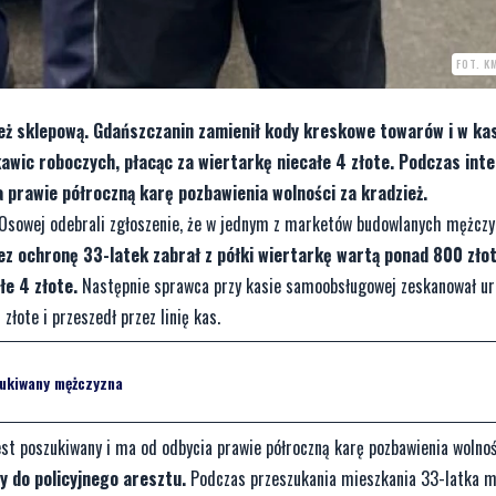
FOT. K
ież sklepową. Gdańszczanin zamienił kody kreskowe towarów i w ka
wic roboczych, płacąc za wiertarkę niecałe 4 złote. Podczas inte
a prawie półroczną karę pozbawienia wolności za kradzież.
 Osowej odebrali zgłoszenie, że w jednym z marketów budowlanych mężczy
ez ochronę 33-latek zabrał z półki wiertarkę wartą ponad 800 złoty
e 4 złote.
Następnie sprawca przy kasie samoobsługowej zeskanował ur
łote i przeszedł przez linię kas.
zukiwany mężczyzna
st poszukiwany i ma od odbycia prawie półroczną karę pozbawienia wolnoś
y do policyjnego aresztu.
Podczas przeszukania mieszkania 33-latka 