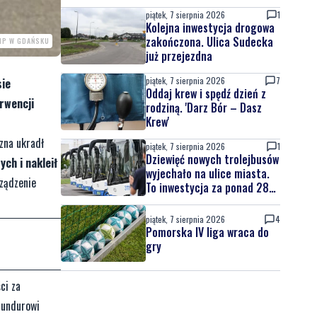
piątek, 7 sierpnia 2026
1
Kolejna inwestycja drogowa
zakończona. Ulica Sudecka
MP W GDAŃSKU
już przejezdna
piątek, 7 sierpnia 2026
7
sie
Oddaj krew i spędź dzień z
rwencji
rodziną. 'Darz Bór – Dasz
Krew'
zna ukradł
piątek, 7 sierpnia 2026
1
Dziewięć nowych trolejbusów
ch i nakleił
wyjechało na ulice miasta.
ządzenie
To inwestycja za ponad 28
mln zł
piątek, 7 sierpnia 2026
4
Pomorska IV liga wraca do
gry
ci za
mundurowi