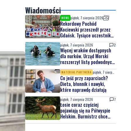
Wiadomości
piątek, 7 sierpnia 2026
NOWE
Rekordowy Pochód
Kociewski przeszedł przez
Gdańsk. Tysiące uczestników
na jubileuszowej edycji
piątek, 7 sierpnia 2026
2
Więcej wraków dostępnych
dla nurków. Urząd Morski
rozszerzył listę podwodnych
atrakcji
piątek, 7 sierpnia 2026
MATERIAŁ PARTNERA
Co jeść przy zaparciach?
Dieta, błonnik i nawyki,
które naprawdę działają
piątek, 7 sierpnia 2026
7
Łosie coraz częściej
pojawiają się na Półwyspie
Helskim. Burmistrz chce
nowych znaków drogowych