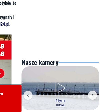
otyków to
sygnały i
24.pl
.
Nasze kamery
ze
Gdynia
Orłowo