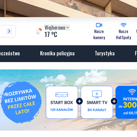
Wejherowo
Nasze
Nasze
o
17
C
kamery
HotSpoty
eczeństwo
Kronika policyjna
Turystyka
F