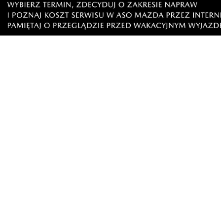
Klikając "dodaj komentarz", akceptujesz regulamin 
Podziel się tym artkułem z innymi:
Czytaj również