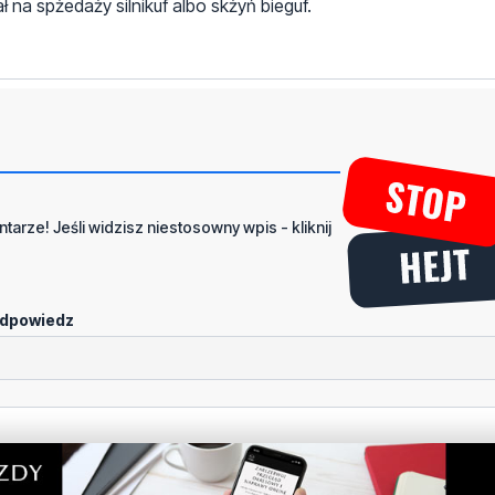
na spżedaży silnikuf albo skżyń bieguf.
tarze! Jeśli widzisz niestosowny wpis - kliknij
dpowiedz