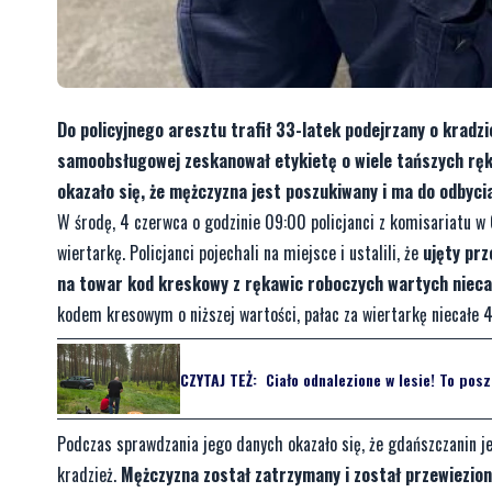
Do policyjnego aresztu trafił 33-latek podejrzany o kradz
samoobsługowej zeskanował etykietę o wiele tańszych ręka
okazało się, że mężczyzna jest poszukiwany i ma do odbyci
W środę, 4 czerwca o godzinie 09:00 policjanci z komisariatu w
wiertarkę. Policjanci pojechali na miejsce i ustalili, że
ujęty prz
na towar kod kreskowy z rękawic roboczych wartych niecał
kodem kresowym o niższej wartości, pałac za wiertarkę niecałe 4 z
CZYTAJ TEŻ:
Ciało odnalezione w lesie! To pos
Podczas sprawdzania jego danych okazało się, że gdańszczanin je
kradzież.
Mężczyzna został zatrzymany i został przewiezion