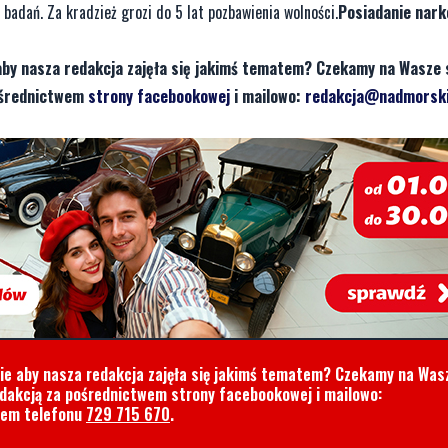
badań. Za kradzież grozi do 5 lat pozbawienia wolności.
Posiadanie nark
aby nasza redakcja zajęła się jakimś tematem? Czekamy na Wasze 
pośrednictwem
strony facebookowej
i mailowo:
redakcja@nadmorski
cie aby nasza redakcja zajęła się jakimś tematem? Czekamy na Was
edakcją za pośrednictwem strony facebookowej i mailowo:
rem telefonu
729 715 670
.