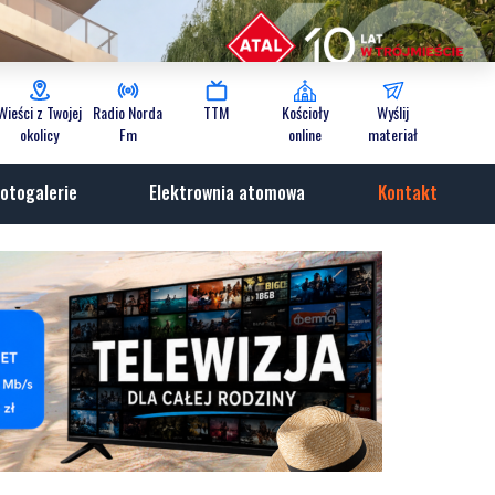
Wieści z Twojej
Radio Norda
TTM
Kościoły
Wyślij
okolicy
Fm
online
materiał
otogalerie
Elektrownia atomowa
Kontakt