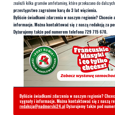
znaleźli kilka gramów amfetaminy, które przekazano do dalszych 
przestępstwo zagrożone karą do 3 lat więzienia.
Byliście świadkami zdarzenia w naszym regionie? Chcecie 
informacje. Można kontaktować się z naszą redakcją za 
Dyżurujemy także pod numerem telefonu 729 715 670.
Byliście świadkami zdarzenia w naszym regionie? Chce
sygnały i informacje. Można kontaktować się z naszą r
redakcja@nadmorski24.pl
Dyżurujemy także pod nume