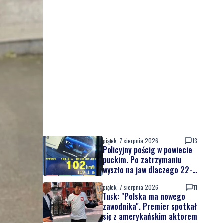
piątek, 7 sierpnia 2026
13
Policyjny pościg w powiecie
puckim. Po zatrzymaniu
wyszło na jaw dlaczego 22-
latek uciekał
piątek, 7 sierpnia 2026
11
Tusk: "Polska ma nowego
zawodnika". Premier spotkał
się z amerykańskim aktorem