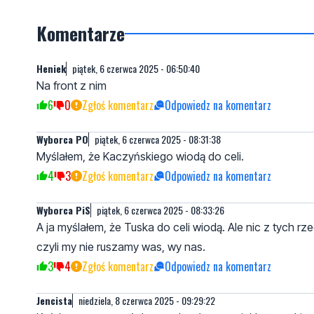
Komentarze
Heniek
piątek, 6 czerwca 2025 - 06:50:40
Na front z nim
6
0
Zgłoś komentarz
Odpowiedz na komentarz
Wyborca PO
piątek, 6 czerwca 2025 - 08:31:38
Myślałem, że Kaczyńskiego wiodą do celi.
4
3
Zgłoś komentarz
Odpowiedz na komentarz
Wyborca PiS
piątek, 6 czerwca 2025 - 08:33:26
A ja myślałem, że Tuska do celi wiodą. Ale nic z tych r
czyli my nie ruszamy was, wy nas.
3
4
Zgłoś komentarz
Odpowiedz na komentarz
Jencista
niedziela, 8 czerwca 2025 - 09:29:22