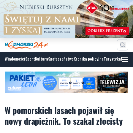
Wiadomości
Sport
Kultura
Społeczeństwo
Kronika policyjna
Turystyka
Fotoga
W pomorskich lasach pojawił się
nowy drapieżnik. To szakal złocisty