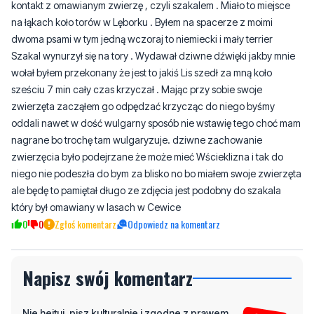
kontakt z omawianym zwierzę , czyli szakalem . Miało to miejsce
na łąkach koło torów w Lęborku . Byłem na spacerze z moimi
dwoma psami w tym jedną wczoraj to niemiecki i mały terrier
Szakal wynurzył się na tory . Wydawał dziwne dźwięki jakby mnie
wołał byłem przekonany że jest to jakiś Lis szedł za mną koło
sześciu 7 min cały czas krzyczał . Mając przy sobie swoje
zwierzęta zacząłem go odpędzać krzycząc do niego byśmy
oddali nawet w dość wulgarny sposób nie wstawię tego choć mam
nagrane bo trochę tam wulgaryzuje. dziwne zachowanie
zwierzęcia było podejrzane że może mieć Wścieklizna i tak do
niego nie podeszła do bym za blisko no bo miałem swoje zwierzęta
ale będę to pamiętał długo ze zdjęcia jest podobny do szakala
który był omawiany w lasach w Cewice
0
0
Zgłoś komentarz
Odpowiedz na komentarz
Napisz swój komentarz
Nie hejtuj, pisz kulturalnie i zgodne z prawem