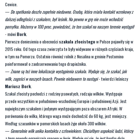
Cewice.
—
Do spotkania doszło zupełnie niedawno. Osobą, która miała kontakt wzrokowy z
dalszej odległości z szakalem, był leśnik. Na pewno w grę nie może wchodzić
pomyłka. Możemy w 100 proc. powiedzieć, że ten szakal na naszym terenie wystąpił
- mówi
Bork
.
Pierwsze doniesienia o obecności
szakala złocistego
w Polsce pojawiły się w
2015 roku. Od tego czasu zwierzęta te były widywane w różnych częściach kraju,
w tym na Pomorzu. Ostatnio również rolnik z Nosalina w gminie Postomino
poinformował o zaobserwowaniu tego drapieżnika.
—
Znane są też inne lokalizacje wystąpienia szakala. Wydaje się, że szakal, jak
wilk, zagości w naszych lasach. Pewnie niebawem to nastąpi
- twierdzi leśniczy
Mariusz Bork
.
Szakal złocisty pochodzi z rodziny psowatych, rodzaju wilków. Występuje
przede wszystkim w południowo-wschodniej Europie i południowej Azji. Jest
największym szakalem i jedynym występującym poza obszarem Afryki. W
porównaniu do wilka, którego waga może dochodzić do 60 kg, jest mniejszy.
Według szacunków w pomorskich lasach żyje około 300 wilków.
—
Generalnie wilk unika kontaktu z człowiekiem. Chciałbym uspokoić ludzi, którzy
z tego powodu ograniczają spacery w lesie. Wydaje mi się, że jest bardzo dużo