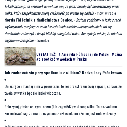
takich sytuacji, że człowiek nawet nie wie, że przez chwilę był obserwowany przez
wilka, który zaspokoiwszy swoją ciekawość po prostu się oddala
- mówi w radio
Norda FM leśnik z Nadleśnictwa Cewice
. -
Jestem codzienny w lesie z racji
wykonywania swojego zawodu i w ostatnich sześciu miesiącach udało mi się
dwukrotnie zobaczyć z dosyć bliskiej odległości wilka. Ale wydaje mi się, że miałem
wyjątkowe szczęście
- twierdzi.
CZYTAJ TEŻ:
Z Ameryki Północnej do Polski. Można
go spotkać w wodach w Pucku
Jak zachować się przy spotkaniu z wilkiem? Radzą Lasy Państwowe:
Unieś ręce i machaj nimi w powietrzu. To rozprzestrzeni twój zapach, sprawi, że
twoja sylwetka będzie lepiej widoczna.
Pokrzykuj głośno ostrym tonem (lub zagwiżdż) w stronę wilka. To pozwoli mu
zorientować się, że ma do czynienia z człowiekiem i że nie jest mile widziany.
Jeśli zwierzę nie reaguje i zamiast oddalić się, podchodzi bliżej, rzucaj w niego