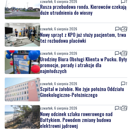
czwartek, 6 sierpnia 2026
7
Rusza przebudowa ronda. Kierowców czekają
duże utrudnienia do wiosny
czwartek, 6 sierpnia 2026
6
Nowy sprzęt z KPO już służy pacjentom, trwa
też rozbudowa placówki
czwartek, 6 sierpnia 2026
4
Urodziny Biura Obsługi Klienta w Pucku. Były
promocje, porady i atrakcje dla
najmłodszych
czwartek, 6 sierpnia 2026
7
Szpital w żałobie. Nie żyje położna Oddziału
Ginekologiczno-Położniczego
czwartek, 6 sierpnia 2026
2
Nowy odcinek szlaku rowerowego nad
Bałtykiem. Powodem zmiany budowa
elektrowni jądrowej