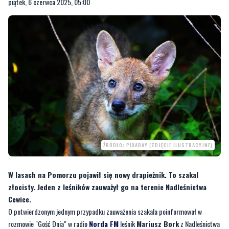
piątek, 6 czerwca 2025, 05:00
ŹRÓDŁO: PIXABAY (ZDJĘCIE ILUSTRACYJNE)
W lasach na Pomorzu pojawił się nowy drapieżnik. To szakal
złocisty. Jeden z leśników zauważył go na terenie Nadleśnictwa
Cewice.
O potwierdzonym jednym przypadku zauważenia szakala poinformował w
rozmowie "Gość Dnia" w radio
Norda FM
leśnik
Mariusz Bork
z Nadleśnictwa