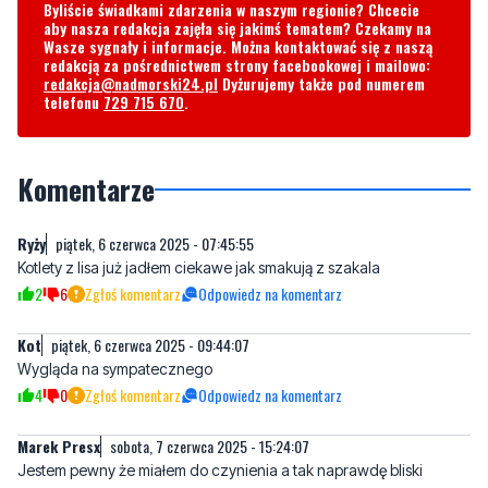
Byliście świadkami zdarzenia w naszym regionie? Chcecie
aby nasza redakcja zajęła się jakimś tematem? Czekamy na
Wasze sygnały i informacje. Można kontaktować się z naszą
redakcją za pośrednictwem strony facebookowej i mailowo:
redakcja@nadmorski24.pl
Dyżurujemy także pod numerem
telefonu
729 715 670
.
Komentarze
Ryży
piątek, 6 czerwca 2025 - 07:45:55
Kotlety z lisa już jadłem ciekawe jak smakują z szakala
2
6
Zgłoś komentarz
Odpowiedz na komentarz
Kot
piątek, 6 czerwca 2025 - 09:44:07
Wygląda na sympatecznego
4
0
Zgłoś komentarz
Odpowiedz na komentarz
Marek Presx
sobota, 7 czerwca 2025 - 15:24:07
Jestem pewny że miałem do czynienia a tak naprawdę bliski