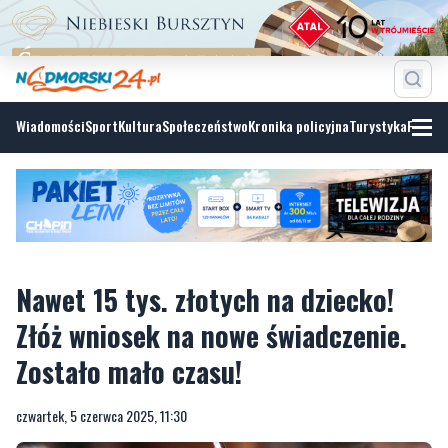
Wiadomości
Sport
Kultura
Społeczeństwo
Kronika policyjna
Turystyka
Fotoga
Nawet 15 tys. złotych na dziecko!
Złóż wniosek na nowe świadczenie.
Zostało mało czasu!
czwartek, 5 czerwca 2025, 11:30