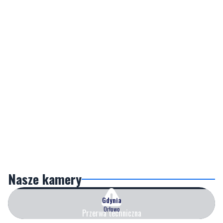
Nasze kamery
Gdynia
Orłowo
Przerwa techniczna