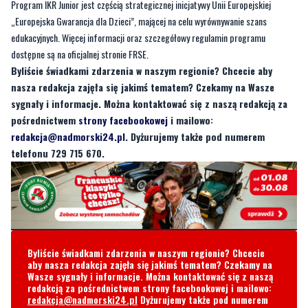
Program IKR Junior jest częścią strategicznej inicjatywy Unii Europejskiej
„Europejska Gwarancja dla Dzieci”, mającej na celu wyrównywanie szans
edukacyjnych. Więcej informacji oraz szczegółowy regulamin programu
dostępne są na oficjalnej stronie FRSE.
Byliście świadkami zdarzenia w naszym regionie? Chcecie aby
nasza redakcja zajęła się jakimś tematem? Czekamy na Wasze
sygnały i informacje. Można kontaktować się z naszą redakcją za
pośrednictwem
strony facebookowej
i mailowo:
redakcja@nadmorski24.pl
. Dyżurujemy także pod numerem
telefonu 729 715 670.
Byliście świadkami zdarzenia w naszym regionie? Chcecie
aby nasza redakcja zajęła się jakimś tematem? Czekamy na
Wasze sygnały i informacje. Można kontaktować się z naszą
redakcją za pośrednictwem strony facebookowej i mailowo:
redakcja@nadmorski24.pl
Dyżurujemy także pod numerem