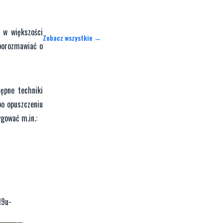
e w większości
Zobacz wszystkie →
 porozmawiać o
ępne techniki
po opuszczeniu
gować m.in.:
M9u-