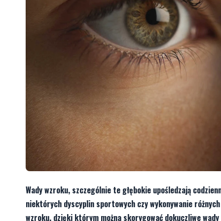
Wady wzroku, szczególnie te głębokie upośledzają codzien
niektórych dyscyplin sportowych czy wykonywanie różnych
wzroku, dzięki którym można skorygować dokuczliwe wady 