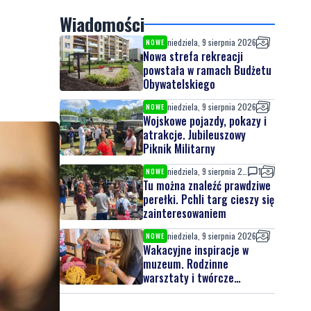
Wiadomości
niedziela, 9 sierpnia 2026
NOWE
Nowa strefa rekreacji
powstała w ramach Budżetu
Obywatelskiego
niedziela, 9 sierpnia 2026
NOWE
Wojskowe pojazdy, pokazy i
atrakcje. Jubileuszowy
Piknik Militarny
niedziela, 9 sierpnia 2026
1
NOWE
Tu można znaleźć prawdziwe
perełki. Pchli targ cieszy się
zainteresowaniem
niedziela, 9 sierpnia 2026
NOWE
Wakacyjne inspiracje w
muzeum. Rodzinne
warsztaty i twórcze
spotkania