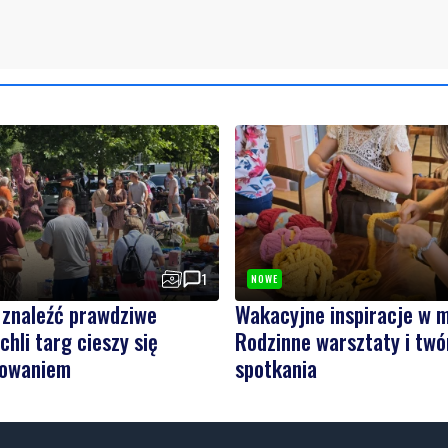
1
NOWE
 znaleźć prawdziwe
Wakacyjne inspiracje w 
chli targ cieszy się
Rodzinne warsztaty i twó
sowaniem
spotkania