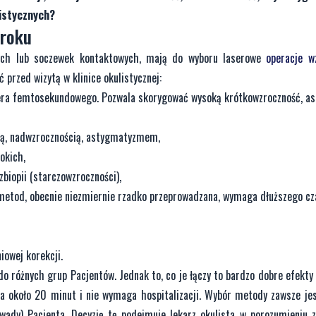
listycznych?
zroku
jnych lub soczewek kontaktowych, mają do wyboru laserowe
operacje w
przed wizytą w klinice okulistycznej:
era femtosekundowego. Pozwala skorygować wysoką krótkowzroczność, 
ią, nadwzrocznością, astygmatyzmem,
okich,
opii (starczowzroczności),
 metod, obecnie niezmiernie rzadko przeprowadzana, wymaga dłuższego cz
owej korekcji.
do różnych grup Pacjentów. Jednak to, co je łączy to bardzo dobre efekty
wa około 20 minut i nie wymaga hospitalizacji. Wybór metody zawsze je
i wady) Pacjenta. Decyzję tę podejmuje lekarz okulista w porozumieniu