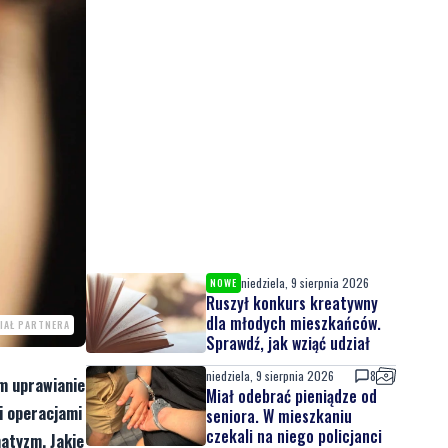
niedziela, 9 sierpnia 2026
NOWE
Ruszył konkurs kreatywny
dla młodych mieszkańców.
IAŁ PARTNERA
Sprawdź, jak wziąć udział
niedziela, 9 sierpnia 2026
8
om uprawianie
Miał odebrać pieniądze od
i operacjami
seniora. W mieszkaniu
czekali na niego policjanci
atyzm. Jakie