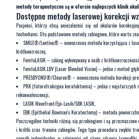
metody terapeutyczne są w ofercie najlepszych klinik oku
Dostępne metody laserowej korekcji w
Pacjenci, którzy chcą uniezależnić się od okularów korekcy
technikami. Oto podstawowe metody zabiegowe, które warto znać 
SMILE®/Lentivu® – nowoczesna metoda korzystająca z las
krótkowzroczny,
FemtoLASIK – zabieg wykonywany u osób z krótkowzrocznośc
FemtoLASIK LBV (Laser Blended Vision) – jedna z metod głęb
PRESBYOND®/Clearvu® – nowoczesna metoda korekcji prezbi
PRK (fotorefrakcyjna keratektomia) – jedna z najstarszych
rekonwalescencji,
LASIK Wavefront/Epi-Lasik/SBK LASIK,
EBK (Epithelial Bowman's Keratectomy) – metoda powierzchni
Poszczególne techniki różnią się przebiegiem i są przeznaczone 
i krótki czas trwania zabiegów. Tego typu procedura zwykle tr
sposób indywidualny, w zależności od stanu zdrowia (specyfik