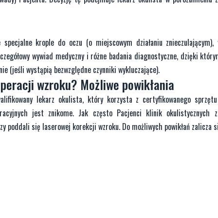
 specjalne krople do oczu (o miejscowym działaniu znieczulającym), 
szczegółowy wywiad medyczny i różne badania diagnostyczne, dzięki któr
ie (jeśli wystąpią bezwzględne czynniki wykluczające).
operacji wzroku? Możliwe powikłania
ifikowany lekarz okulista, który korzysta z certyfikowanego sprzętu
racyjnych jest znikome. Jak często Pacjenci klinik okulistycznych 
 poddali się laserowej korekcji wzroku. Do możliwych powikłań zalicza si