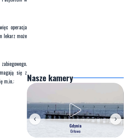
więc operacja
ym lekarz może
 zabiegowego.
zmagają się z
Nasze kamery
ę m.in.:
Gdynia
Orłowo