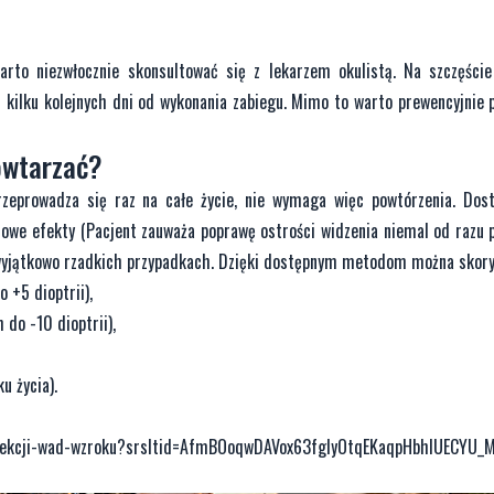
arto niezwłocznie skonsultować się z lekarzem okulistą. Na szczęści
kilku kolejnych dni od wykonania zabiegu. Mimo to warto prewencyjnie
owtarzać?
rzeprowadza się raz na całe życie, nie wymaga więc powtórzenia. Dost
towe efekty (Pacjent zauważa poprawę ostrości widzenia niemal od razu 
ę w wyjątkowo rzadkich przypadkach. Dzięki dostępnym metodom można skory
 +5 dioptrii),
do -10 dioptrii),
u życia).
korekcji-wad-wzroku?srsltid=AfmBOoqwDAVox63fgIyOtqEKaqpHbhIUECYU_