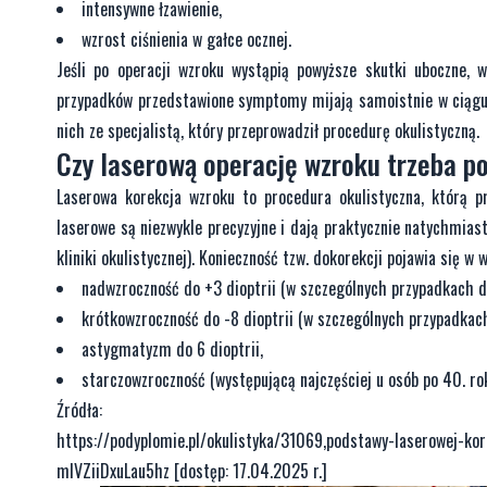
intensywne łzawienie,
wzrost ciśnienia w gałce ocznej.
Jeśli po operacji wzroku wystąpią powyższe skutki uboczne, w
przypadków przedstawione symptomy mijają samoistnie w ciągu 
nich ze specjalistą, który przeprowadził procedurę okulistyczną.
Czy laserową operację wzroku trzeba p
Laserowa korekcja wzroku to procedura okulistyczna, którą p
laserowe są niezwykle precyzyjne i dają praktycznie natychmias
kliniki okulistycznej). Konieczność tzw. dokorekcji pojawia si
nadwzroczność do +3 dioptrii (w szczególnych przypadkach do
krótkowzroczność do -8 dioptrii (w szczególnych przypadkach 
astygmatyzm do 6 dioptrii,
starczowzroczność (występującą najczęściej u osób po 40. rok
Źródła:
https://podyplomie.pl/okulistyka/31069,podstawy-laserowej-
mIVZiiDxuLau5hz [dostęp: 17.04.2025 r.]