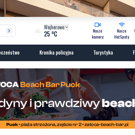
Wejherowo
Nasze
Nasze
o
25
C
kamery
HotSpoty
eczeństwo
Kronika policyjna
Turystyka
F