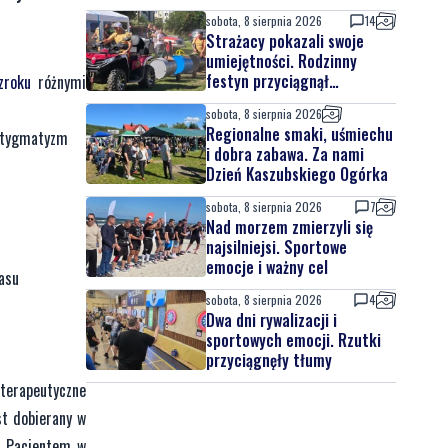
sobota, 8 sierpnia 2026
14
Strażacy pokazali swoje
umiejętności. Rodzinny
festyn przyciągnął
zroku
różnymi
mieszkańców oraz gości
sobota, 8 sierpnia 2026
Regionalne smaki, uśmiechu
astygmatyzm
i dobra zabawa. Za nami
Dzień Kaszubskiego Ogórka
sobota, 8 sierpnia 2026
7
Nad morzem zmierzyli się
najsilniejsi. Sportowe
emocje i ważny cel
asu
sobota, 8 sierpnia 2026
4
Dwa dni rywalizacji i
sportowych emocji. Rzutki
przyciągnęły tłumy
 terapeutyczne
st dobierany w
 z Pacjentem w