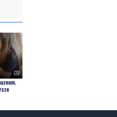
muzeum.
rcze