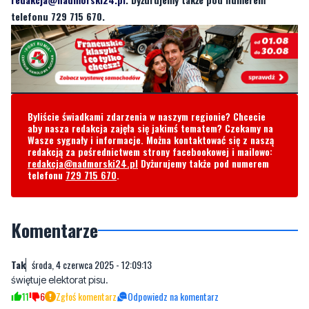
Byliście świadkami zdarzenia w naszym regionie? Chcecie
aby nasza redakcja zajęła się jakimś tematem? Czekamy na
Wasze sygnały i informacje. Można kontaktować się z naszą
redakcją za pośrednictwem strony facebookowej i mailowo:
redakcja@nadmorski24.pl
Dyżurujemy także pod numerem
telefonu
729 715 670
.
Komentarze
Tak
środa, 4 czerwca 2025 - 12:09:13
świętuje elektorat pisu.
11
6
Zgłoś komentarz
Odpowiedz na komentarz
Au
środa, 4 czerwca 2025 - 14:21:45
A tak ruskie trole manipulują społeczeństwem