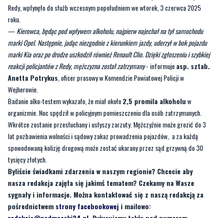
marki Opel. Następnie, jadąc niezgodnie z kierunkiem jazdy, uderzył w bok pojazdu
marki Kia oraz po drodze uszkodził również Renault Clio. Dzięki zgłoszeniu i szybkiej
reakcji policjantów z Redy, mężczyzna został zatrzymany
- informuje
asp. sztab.
Anetta Potrykus
, oficer prasowy w Komendzie Powiatowej Policji w
Wejherowie.
Badanie alko-testem wykazało, że miał około
2,5 promila alkoholu
w
organizmie. Noc spędził w policyjnym pomieszczeniu dla osób zatrzymanych.
Wkrótce zostanie przesłuchany i usłyszy zarzuty. Mężczyźnie może grozić do 3
lat pozbawienia wolności i sądowy zakaz prowadzenia pojazdów, a za każdą
spowodowaną kolizję drogową może zostać ukarany przez sąd grzywną do 30
tysięcy złotych.
Byliście świadkami zdarzenia w naszym regionie? Chcecie aby
nasza redakcja zajęła się jakimś tematem? Czekamy na Wasze
sygnały i informacje. Można kontaktować się z naszą redakcją za
pośrednictwem
strony facebookowej
i mailowo:
redakcja@nadmorski24.pl
. Dyżurujemy także pod numerem
telefonu 729 715 670.