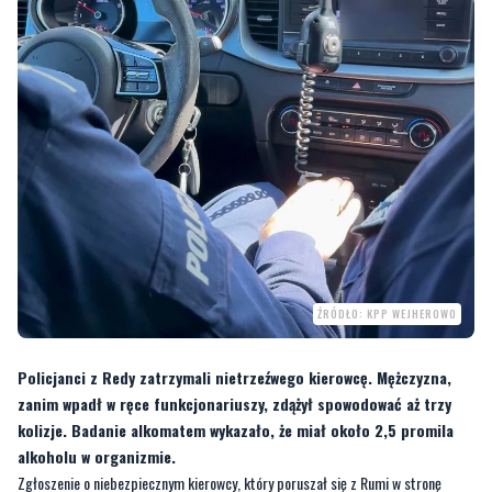
ŹRÓDŁO: KPP WEJHEROWO
Policjanci z Redy zatrzymali nietrzeźwego kierowcę. Mężczyzna,
zanim wpadł w ręce funkcjonariuszy, zdążył spowodować aż trzy
kolizje. Badanie alkomatem wykazało, że miał około 2,5 promila
alkoholu w organizmie.
Zgłoszenie o niebezpiecznym kierowcy, który poruszał się z Rumi w stronę
Redy, wpłynęło do służb wczesnym popołudniem we wtorek, 3 czerwca 2025
roku.
—
Kierowca, będąc pod wpływem alkoholu, najpierw najechał na tył samochodu