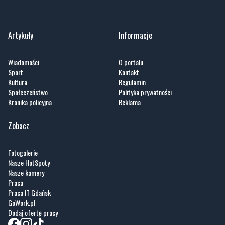
Wiadomości
O portalu
Sport
Kontakt
Kultura
Regulamin
Społeczeństwo
Polityka prywatności
Kronika policyjna
Reklama
Zobacz
Fotogalerie
Nasze HotSpoty
Nasze kamery
Praca
Praca IT Gdańsk
GoWork.pl
Dodaj ofertę pracy
Nadmorski24.pl - portal informacyjny z Małego Trójmiasta Kaszubskiego. Twoja
codzienna dawka najnowszych wiadomości z najbliższej okolicy. Informacje
społeczne, kulturalne i sportowe z Wejherowa, Pucka, Redy, Rumi i okolic.