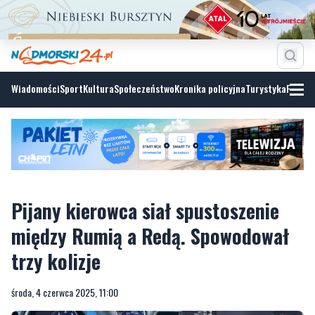
Wiadomości
Sport
Kultura
Społeczeństwo
Kronika policyjna
Turystyka
Fotoga
Pijany kierowca siał spustoszenie
między Rumią a Redą. Spowodował
trzy kolizje
środa, 4 czerwca 2025, 11:00