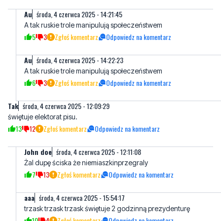
5
3
Zgłoś komentarz
Odpowiedz na komentarz
Au
środa, 4 czerwca 2025 - 14:22:23
A tak ruskie trole manipulują społeczeństwem
6
3
Zgłoś komentarz
Odpowiedz na komentarz
Tak
środa, 4 czerwca 2025 - 12:09:29
świętuje elektorat pisu.
13
12
Zgłoś komentarz
Odpowiedz na komentarz
John doe
środa, 4 czerwca 2025 - 12:11:08
Żal dupę ściska że niemiaszkinprzegraly
7
13
Zgłoś komentarz
Odpowiedz na komentarz
aaa
środa, 4 czerwca 2025 - 15:54:17
trzask trzask trzask świętuje 2 godzinną prezydenturę
10
4
Zgłoś komentarz
Odpowiedz na komentarz
Tymczasem
środa, 4 czerwca 2025 - 12:44:47
Wysokie mandaty miały zapewnić bezpieczeństwo na drogach a