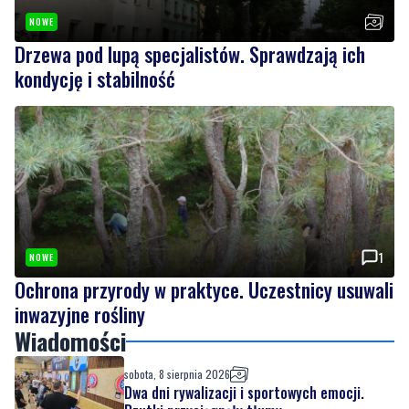
kondycję i stabilność
1
NOWE
Ochrona przyrody w praktyce. Uczestnicy usuwali
inwazyjne rośliny
Wiadomości
sobota, 8 sierpnia 2026
Dwa dni rywalizacji i sportowych emocji.
Rzutki przyciągnęły tłumy
sobota, 8 sierpnia 2026
NOWE