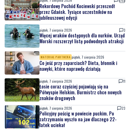
piątek, 7 sierpnia 2026
3
Więcej wraków dostępnych dla nurków. Urząd
Morski rozszerzył listę podwodnych atrakcji
piątek, 7 sierpnia 2026
MATERIAŁ PARTNERA
Co jeść przy zaparciach? Dieta, błonnik i
nawyki, które naprawdę działają
piątek, 7 sierpnia 2026
11
Łosie coraz częściej pojawiają się na
Półwyspie Helskim. Burmistrz chce nowych
znaków drogowych
piątek, 7 sierpnia 2026
23
Policyjny pościg w powiecie puckim. Po
zatrzymaniu wyszło na jaw dlaczego 22-
latek uciekał