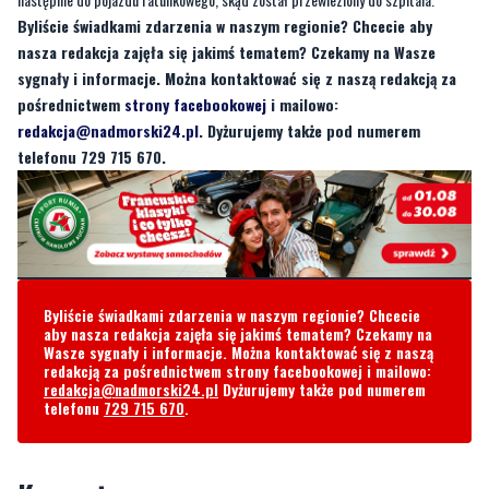
pośrednictwem
strony facebookowej
i mailowo:
redakcja@nadmorski24.pl
. Dyżurujemy także pod numerem
telefonu 729 715 670.
Byliście świadkami zdarzenia w naszym regionie? Chcecie
aby nasza redakcja zajęła się jakimś tematem? Czekamy na
Wasze sygnały i informacje. Można kontaktować się z naszą
redakcją za pośrednictwem strony facebookowej i mailowo:
redakcja@nadmorski24.pl
Dyżurujemy także pod numerem
telefonu
729 715 670
.
Komentarze
Hi
poniedziałek, 2 czerwca 2025 - 13:40:40