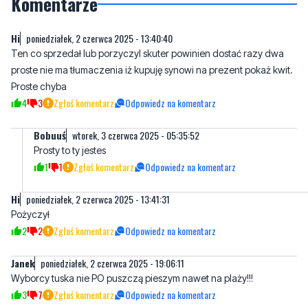
Ten co sprzedał lub porzyczyl skuter powinien dostać razy dwa
proste nie ma tłumaczenia iż kupuję synowi na prezent pokaż kwit.
Proste chyba
4
3
Zgłoś komentarz
Odpowiedz na komentarz
Bobuuś
wtorek, 3 czerwca 2025 - 05:35:52
Prosty to ty jestes
1
1
Zgłoś komentarz
Odpowiedz na komentarz
Hi
poniedziałek, 2 czerwca 2025 - 13:41:31
Pożyczył
2
2
Zgłoś komentarz
Odpowiedz na komentarz
Janek
poniedziałek, 2 czerwca 2025 - 19:06:11
Wyborcy tuska nie PO puszczą pieszym nawet na plaży!!!
3
7
Zgłoś komentarz
Odpowiedz na komentarz
Obiektywny
wtorek, 3 czerwca 2025 - 08:29:08
Pisowskie ścierwo na skuterze wodnym.