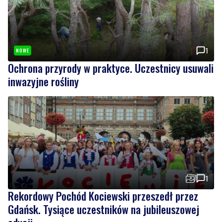
1
NOWE
Ochrona przyrody w praktyce. Uczestnicy usuwali
inwazyjne rośliny
1
Rekordowy Pochód Kociewski przeszedł przez
Gdańsk. Tysiące uczestników na jubileuszowej
edycji
Wiadomości
sobota, 8 sierpnia 2026
4
NOWE