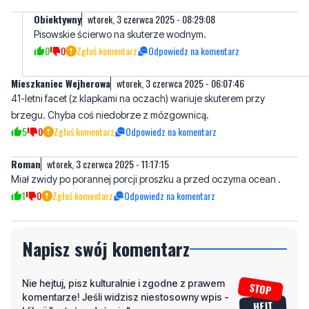
0
0
Zgłoś komentarz
Odpowiedz na komentarz
Mieszkaniec Wejherowa
wtorek, 3 czerwca 2025 - 06:07:46
41-letni facet (z klapkami na oczach) wariuje skuterem przy
brzegu. Chyba coś niedobrze z mózgownicą.
5
0
Zgłoś komentarz
Odpowiedz na komentarz
Roman
wtorek, 3 czerwca 2025 - 11:17:15
Miał zwidy po porannej porcji proszku a przed oczyma ocean .
1
0
Zgłoś komentarz
Odpowiedz na komentarz
Napisz swój komentarz
Nie hejtuj, pisz kulturalnie i zgodne z prawem
komentarze! Jeśli widzisz niestosowny wpis -
kliknij "zgłoś nadużycie".
Imię / Podpis