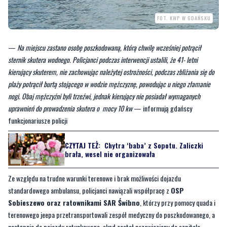
—
Na miejscu zastano osobę poszkodowaną, którą chwilę wcześniej potrącił
sternik skutera wodnego. Policjanci podczas interwencji ustalili, że 41- letni
kierujący skuterem, nie zachowując należytej ostrożności, podczas zbliżania się do
plaży potrącił burtą stojącego w wodzie mężczyznę, powodując u niego złamanie
nogi. Obaj mężczyźni byli trzeźwi, jednak kierujący nie posiadał wymaganych
uprawnień do prowadzenia skutera o mocy 10 kw
— informują gdańscy
funkcjonariusze policji
CZYTAJ TEŻ:
Chytra ‘baba’ z Sopotu. Zaliczki
brała, wesel nie organizowała
Ze względu na trudne warunki terenowe i brak możliwości dojazdu
standardowego ambulansu, policjanci nawiązali współpracę z
OSP
Sobieszewo oraz ratownikami SAR Świbno
, którzy przy pomocy quada i
terenowego jeepa przetransportowali zespół medyczny do poszkodowanego, a
następnie do pojazdu ratunkowego, skąd został przewieziony do szpitala.
Byliście świadkami zdarzenia w naszym regionie? Chcecie aby
nasza redakcja zajęła się jakimś tematem? Czekamy na Wasze
sygnały i informacje. Można kontaktować się z naszą redakcją za