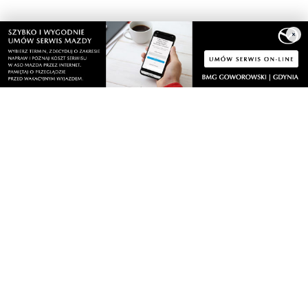
×
Nasze kamery
Gdynia
Orłowo
Zobacz wszystkie →