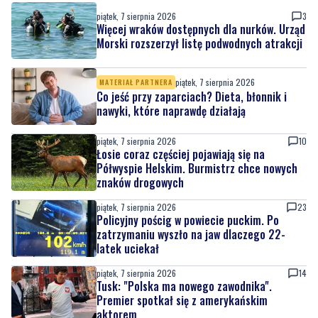
piątek, 7 sierpnia 2026
MATERIAŁ PARTNERA
Co jeść przy zaparciach? Dieta, błonnik i
nawyki, które naprawdę działają
piątek, 7 sierpnia 2026
10
Łosie coraz częściej pojawiają się na
Półwyspie Helskim. Burmistrz chce nowych
znaków drogowych
piątek, 7 sierpnia 2026
23
Policyjny pościg w powiecie puckim. Po
zatrzymaniu wyszło na jaw dlaczego 22-
latek uciekał
piątek, 7 sierpnia 2026
14
Tusk: "Polska ma nowego zawodnika".
Premier spotkał się z amerykańskim
aktorem
piątek, 7 sierpnia 2026
3
Kolejna inwestycja drogowa zakończona.