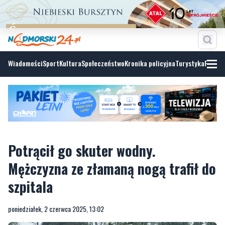
Wiadomości
Sport
Kultura
Społeczeństwo
Kronika policyjna
Turystyka
Fotoga
Potrącił go skuter wodny.
Mężczyzna ze złamaną nogą trafił do
szpitala
poniedziałek, 2 czerwca 2025, 13:02