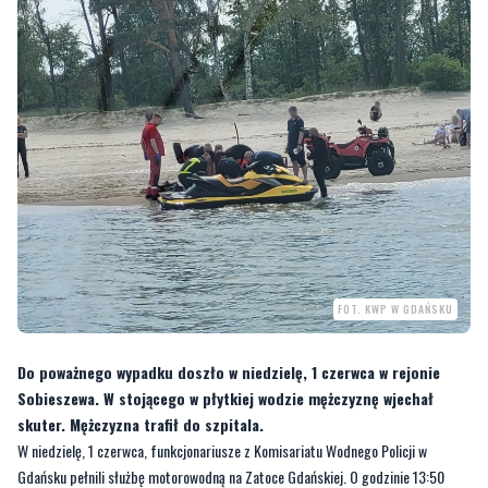
FOT. KWP W GDAŃSKU
Do poważnego wypadku doszło w niedzielę, 1 czerwca w rejonie
Sobieszewa. W stojącego w płytkiej wodzie mężczyznę wjechał
skuter. Mężczyzna trafił do szpitala.
W niedzielę, 1 czerwca, funkcjonariusze z Komisariatu Wodnego Policji w
Gdańsku pełnili służbę motorowodną na Zatoce Gdańskiej. O godzinie 13:50
policjanci otrzymali pilne zgłoszenie od oficera dyżurnego o tym, że na plaży w
rejonie wejścia nr 19, nieopodal rezerwatu Ptasi Raj na wyspie Sobieszewskiej,
doszło do wypadku z udziałem skutera wodnego.