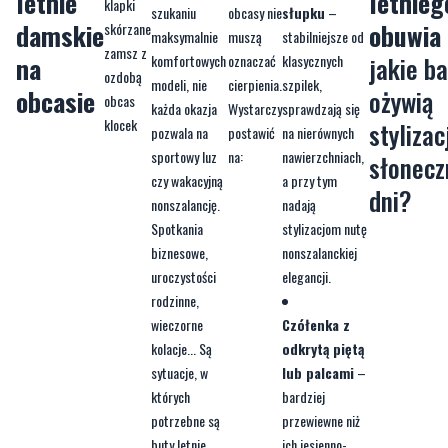
letnie
letnieg
szukaniu
obcasy nie
słupku
–
damskie
obuwia
maksymalnie
muszą
stabilniejsze od
na
jakie b
komfortowych
oznaczać
klasycznych
modeli, nie
cierpienia.
szpilek,
obcasie
ożywią
każda okazja
Wystarczy
sprawdzają się
stylizac
pozwala na
postawić
na nierównych
sportowy luz
na:
nawierzchniach,
słonecz
czy wakacyjną
a przy tym
dni?
nonszalancję.
nadają
Spotkania
stylizacjom nutę
biznesowe,
nonszalanckiej
uroczystości
elegancji.
rodzinne,
wieczorne
Czółenka z
kolacje... Są
odkrytą piętą
sytuacje, w
lub palcami
–
których
bardziej
potrzebne są
przewiewne niż
buty letnie
ich jesienno-