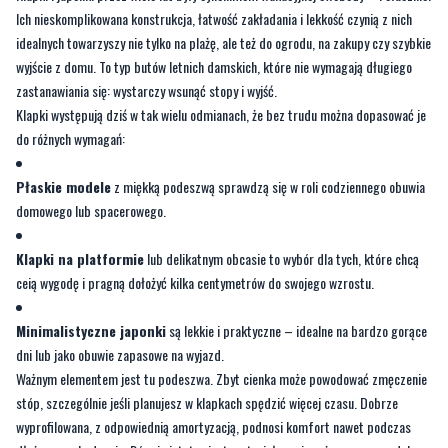
Ich nieskomplikowana konstrukcja, łatwość zakładania i lekkość czynią z nich
idealnych towarzyszy nie tylko na plażę, ale też do ogrodu, na zakupy czy szybkie
wyjście z domu. To typ butów letnich damskich, które nie wymagają długiego
zastanawiania się: wystarczy wsunąć stopy i wyjść.
Klapki występują dziś w tak wielu odmianach, że bez trudu można dopasować je
do różnych wymagań:
Płaskie modele
z miękką podeszwą sprawdzą się w roli codziennego obuwia
domowego lub spacerowego.
Klapki na platformie
lub delikatnym obcasie to wybór dla tych, które chcą
ceią wygodę i pragną dołożyć kilka centymetrów do swojego wzrostu.
Minimalistyczne japonki
są lekkie i praktyczne – idealne na bardzo gorące
dni lub jako obuwie zapasowe na wyjazd.
Ważnym elementem jest tu podeszwa. Zbyt cienka może powodować zmęczenie
stóp, szczególnie jeśli planujesz w klapkach spędzić więcej czasu. Dobrze
wyprofilowana, z odpowiednią amortyzacją, podnosi komfort nawet podczas