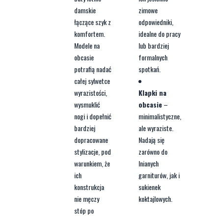
damskie
zimowe
łączące szyk z
odpowiedniki,
komfortem.
idealne do pracy
Modele na
lub bardziej
obcasie
formalnych
potrafią nadać
spotkań.
całej sylwetce
wyrazistości,
Klapki na
wysmuklić
obcasie
–
nogi i dopełnić
minimalistyczne,
bardziej
ale wyraziste.
dopracowane
Nadają się
stylizacje, pod
zarówno do
warunkiem, że
lnianych
ich
garniturów, jak i
konstrukcja
sukienek
nie męczy
koktajlowych.
stóp po