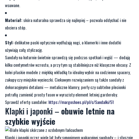
wsuwane.
Materiał:
skóra naturalna sprawdza się najlepiej – pozwala oddychać i nie
obciera stóp.
Styl:
delikatne paski optycznie wydłużają nogi, a klamerki i inne dodatki
ożywiają całą stylizację.
Sandały na koturnie świetnie sprawdzą się podczas spotkań i wyjść — dodają
kilku centymetrów wzrostu, a przy tym są stabilniejsze niż klasyczne obcasy. Z
kolei płaskie modele z miękką wkładką to idealny wybór na codzienne spacery,
zakupy czy miejskie wycieczki. Ciekawym rozwiązaniem są także sandały z
dekoracyjnymi detalami — metaliczne klamry, perły czy subtelne plecionki
potrafią zamienić prosty fason w wyrazisty element letniej garderoby.
Sprawdź ofertę sandałów:
https://margoshoes.pl/pl/c/Sandalki/51
Klapki i japonki –
obuwie letnie na
szybkie wyjście
Klapki i japonki przez wiele lat były synonimem wakacyjnej swobody – i słusznie.