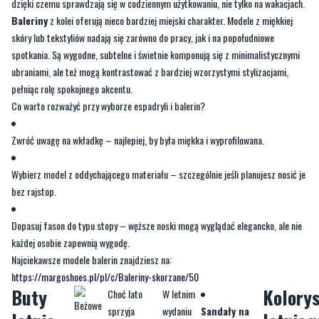
dzięki czemu sprawdzają się w codziennym użytkowaniu, nie tylko na wakacjach.
Baleriny
z kolei oferują nieco bardziej miejski charakter. Modele z miękkiej
skóry lub tekstyliów nadają się zarówno do pracy, jak i na popołudniowe
spotkania. Są wygodne, subtelne i świetnie komponują się z minimalistycznymi
ubraniami, ale też mogą kontrastować z bardziej wzorzystymi stylizacjami,
pełniąc rolę spokojnego akcentu.
Co warto rozważyć przy wyborze espadryli i balerin?
Zwróć uwagę na wkładkę – najlepiej, by była miękka i wyprofilowana.
Wybierz model z oddychającego materiału – szczególnie jeśli planujesz nosić je
bez rajstop.
Dopasuj fason do typu stopy – węższe noski mogą wyglądać elegancko, ale nie
każdej osobie zapewnią wygodę.
Najciekawsze modele balerin znajdziesz na:
https://margoshoes.pl/pl/c/Baleriny-skorzane/50
Buty
Kolory
Choć lato
W letnim
sprzyja
wydaniu
Sandały na