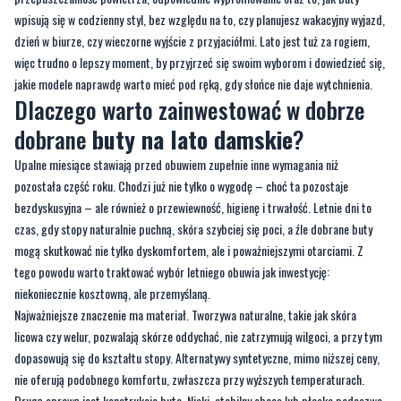
wpisują się w codzienny styl, bez względu na to, czy planujesz wakacyjny wyjazd,
dzień w biurze, czy wieczorne wyjście z przyjaciółmi. Lato jest tuż za rogiem,
więc trudno o lepszy moment, by przyjrzeć się swoim wyborom i dowiedzieć się,
jakie modele naprawdę warto mieć pod ręką, gdy słońce nie daje wytchnienia.
Dlaczego warto zainwestować w dobrze
dobrane
buty na lato damskie
?
Upalne miesiące stawiają przed obuwiem zupełnie inne wymagania niż
pozostała część roku. Chodzi już nie tylko o wygodę – choć ta pozostaje
bezdyskusyjna – ale również o przewiewność, higienę i trwałość. Letnie dni to
czas, gdy stopy naturalnie puchną, skóra szybciej się poci, a źle dobrane buty
mogą skutkować nie tylko dyskomfortem, ale i poważniejszymi otarciami. Z
tego powodu warto traktować wybór letniego obuwia jak inwestycję:
niekoniecznie kosztowną, ale przemyślaną.
Najważniejsze znaczenie ma materiał. Tworzywa naturalne, takie jak skóra
licowa czy welur, pozwalają skórze oddychać, nie zatrzymują wilgoci, a przy tym
dopasowują się do kształtu stopy. Alternatywy syntetyczne, mimo niższej ceny,
nie oferują podobnego komfortu, zwłaszcza przy wyższych temperaturach.
Drugą sprawą jest konstrukcja buta. Niski, stabilny obcas lub płaska podeszwa