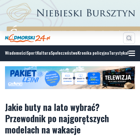
Wiadomości
Sport
Kultura
Społeczeństwo
Kronika policyjna
Turystyka
Fotoga
Jakie buty na lato wybrać?
Przewodnik po najgorętszych
modelach na wakacje