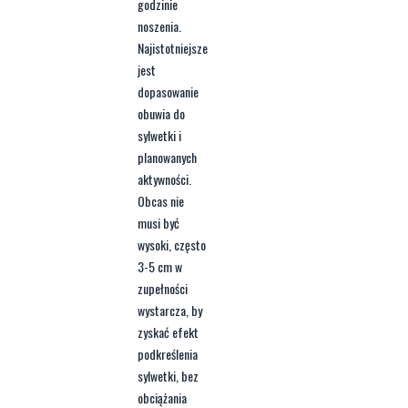
godzinie
noszenia.
Najistotniejsze
jest
dopasowanie
obuwia do
sylwetki i
planowanych
aktywności.
Obcas nie
musi być
wysoki, często
3-5 cm w
zupełności
wystarcza, by
zyskać efekt
podkreślenia
sylwetki, bez
obciążania