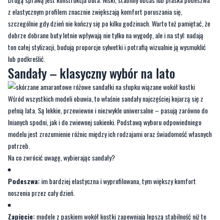
z elastycznym profilem znacznie zwiększają komfort poruszania się,
szczególnie gdy dzień nie kończy się po kilku godzinach. Warto też pamiętać, że
dobrze dobrane buty letnie wpływają nie tylko na wygodę, ale i na styl: nadają
ton całej stylizacji, budują proporcje sylwetki i potrafią wizualnie ją wysmuklić
lub podkreślić.
Sandały – klasyczny wybór na lato
Wśród wszystkich modeli obuwia, to właśnie sandały najczęściej kojarzą się z
pełnią lata. Są lekkie, przewiewne i niezwykle uniwersalne – pasują zarówno do
lnianych spodni, jak i do zwiewnej sukienki. Podstawą wyboru odpowiedniego
modelu jest zrozumienie różnic między ich rodzajami oraz świadomość własnych
potrzeb.
Na co zwrócić uwagę, wybierając sandały?
Podeszwa:
im bardziej elastyczna i wyprofilowana, tym większy komfort
noszenia przez cały dzień.
Zapięcie:
modele z paskiem wokół kostki zapewniają lepszą stabilność niż te