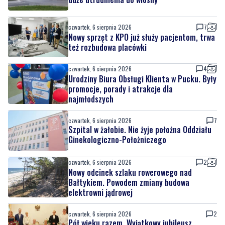
czwartek, 6 sierpnia 2026
7
Nowy sprzęt z KPO już służy pacjentom, trwa
też rozbudowa placówki
czwartek, 6 sierpnia 2026
4
Urodziny Biura Obsługi Klienta w Pucku. Były
promocje, porady i atrakcje dla
najmłodszych
czwartek, 6 sierpnia 2026
7
Szpital w żałobie. Nie żyje położna Oddziału
Ginekologiczno-Położniczego
czwartek, 6 sierpnia 2026
2
Nowy odcinek szlaku rowerowego nad
Bałtykiem. Powodem zmiany budowa
elektrowni jądrowej
czwartek, 6 sierpnia 2026
2
Pół wieku razem. Wyjątkowy jubileusz