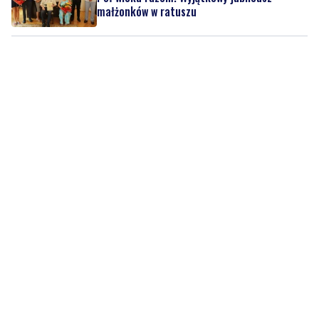
małżonków w ratuszu