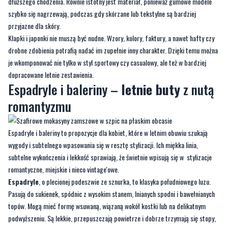
dłuższego chodzenia. Równie istotny jest materiał, ponieważ gumowe modele
szybko się nagrzewają, podczas gdy skórzane lub tekstylne są bardziej
przyjazne dla skóry.
Klapki i japonki nie muszą być nudne. Wzory, kolory, faktury, a nawet hafty czy
drobne zdobienia potrafią nadać im zupełnie inny charakter. Dzięki temu można
je wkomponować nie tylko w styl sportowy czy casualowy, ale też w bardziej
dopracowane letnie zestawienia.
Espadryle i baleriny –
letnie buty
z nutą
romantyzmu
Espadryle i baleriny to propozycje dla kobiet, które w letnim obuwiu szukają
wygody i subtelnego wpasowania się w resztę stylizacji. Ich miękka linia,
subtelne wykończenia i lekkość sprawiają, że świetnie wpisują się w stylizacje
romantyczne, miejskie i nieco vintage'owe.
Espadryle
, o plecionej podeszwie ze sznurka, to klasyka południowego luzu.
Pasują do sukienek, spódnic z wysokim stanem, lnianych spodni i bawełnianych
topów. Mogą mieć formę wsuwaną, wiązaną wokół kostki lub na delikatnym
podwyższeniu. Są lekkie, przepuszczają powietrze i dobrze trzymają się stopy,