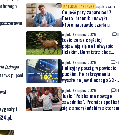
atrakcji
pechowego
piątek, 7 sierpnia 2026
MATERIAŁ PARTNERA
Co jeść przy zaparciach?
Dieta, błonnik i nawyki,
 pasażerowie
które naprawdę działają
piątek, 7 sierpnia 2026
11
Łosie coraz częściej
pojawiają się na Półwyspie
Helskim. Burmistrz chce
nowych znaków drogowych
piątek, 7 sierpnia 2026
23
ię jednego
Policyjny pościg w powiecie
puckim. Po zatrzymaniu
tnews.pl pani
wyszło na jaw dlaczego 22-
latek uciekał
piątek, 7 sierpnia 2026
14
ował
Tusk: "Polska ma nowego
zawodnika". Premier spotkał
się z amerykańskim aktorem
sygnały i
24.pl
.