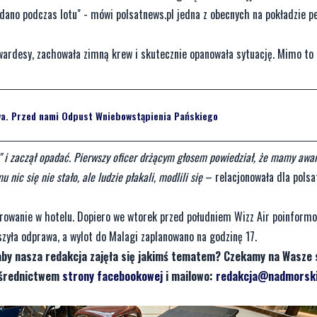
podano podczas lotu" - mówi polsatnews.pl jedna z obecnych na pokładzie 
tewardesy, zachowała zimną krew i skutecznie opanowała sytuację. Mimo to
a. Przed nami Odpust Wniebowstąpienia Pańskiego
i zaczął opadać. Pierwszy oficer drżącym głosem powiedział, że mamy awar
nic się nie stało, ale ludzie płakali, modlili się
– relacjonowała dla polsa
rowanie w hotelu. Dopiero we wtorek przed południem Wizz Air poinform
zyła odprawa, a wylot do Malagi zaplanowano na godzinę 17.
aby nasza redakcja zajęła się jakimś tematem? Czekamy na Wasze 
pośrednictwem
strony facebookowej
i mailowo:
redakcja@nadmorski