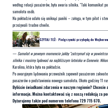
według relacji pasażerów, była awaria silnika. "Taki komunikat 
samolotu osób.
Na pokładzie udało się uniknąć paniki – załoga, w tym pilot i s
przeżywali trudne chwile.
CZYTAJ TEŻ:
Pielgrzymki przybędą do Wejherow
—
Samolot w pewnym momencie jakby "zatrzymał się w powietrzu" 
silnika i musimy lądować na najbliższym lotnisku w Genewie. Nikomu 
Karolina, która była na pokładzie.
Po awaryjnym lądowaniu przewoźnik zapewnił pasażerom zakwate
pasażerów o podstawieniu nowego samolotu. Około godziny 11 rus
Byliście świadkami zdarzenia w naszym regionie? Chcecie 
informacje. Można kontaktować się z naszą redakcją za 
Dyżurujemy także pod numerem telefonu 729 715 670.