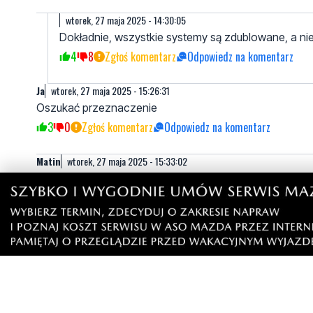
wtorek, 27 maja 2025 - 14:30:05
Dokładnie, wszystkie systemy są zdublowane, a niek
4
8
Zgłoś komentarz
Odpowiedz na komentarz
Ja
wtorek, 27 maja 2025 - 15:26:31
Oszukać przeznaczenie
3
0
Zgłoś komentarz
Odpowiedz na komentarz
Matin
wtorek, 27 maja 2025 - 15:33:02
A już myślałem że samolot ogon stracił że potrzebne mo
coś w tym temacie.
3
1
Zgłoś komentarz
Odpowiedz na komentarz
Adam
wtorek, 27 maja 2025 - 16:37:51
Widać że nie latacie często to nic śmiesznego , cie
Słabe to komentowanie w ten sposób
12
2
Zgłoś komentarz
Odpowiedz na komentarz