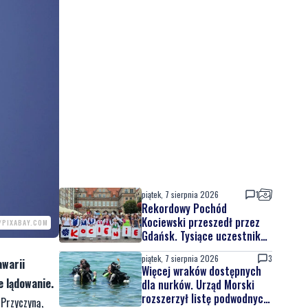
piątek, 7 sierpnia 2026
1
Rekordowy Pochód
Kociewski przeszedł przez
/PIXABAY.COM
Gdańsk. Tysiące uczestników
na jubileuszowej edycji
piątek, 7 sierpnia 2026
3
awarii
Więcej wraków dostępnych
e lądowanie.
dla nurków. Urząd Morski
rozszerzył listę podwodnych
 Przyczyną,