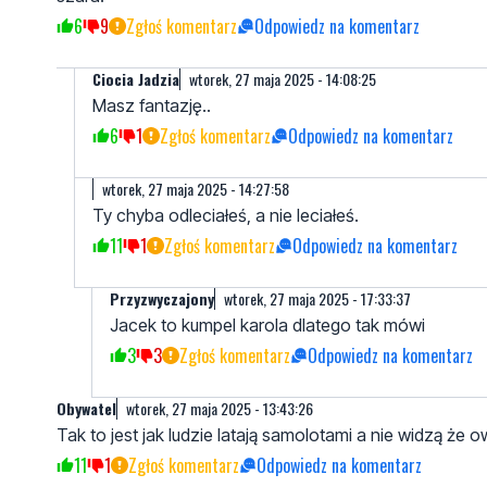
6
9
Zgłoś komentarz
Odpowiedz na komentarz
Ciocia Jadzia
wtorek, 27 maja 2025 - 14:08:25
Masz fantazję..
6
1
Zgłoś komentarz
Odpowiedz na komentarz
wtorek, 27 maja 2025 - 14:27:58
Ty chyba odleciałeś, a nie leciałeś.
11
1
Zgłoś komentarz
Odpowiedz na komentarz
Przyzwyczajony
wtorek, 27 maja 2025 - 17:33:37
Jacek to kumpel karola dlatego tak mówi
3
3
Zgłoś komentarz
Odpowiedz na komentarz
Obywatel
wtorek, 27 maja 2025 - 13:43:26
Tak to jest jak ludzie latają samolotami a nie widzą ż
11
1
Zgłoś komentarz
Odpowiedz na komentarz