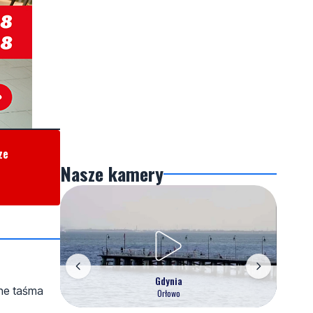
ze
Nasze kamery
Gdynia
ane taśma
Orłowo