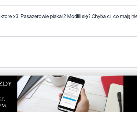
tore x3. Pasażerowie płakali? Modlili się? Chyba ci, co mają ni
dlitwy i łzy. Te osoby które latają samolotami niech może troc
kawe jak wy byście byli na ich miejscu ?