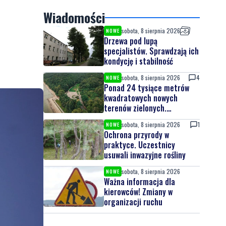
Wiadomości
sobota, 8 sierpnia 2026
NOWE
Drzewa pod lupą
specjalistów. Sprawdzają ich
kondycję i stabilność
sobota, 8 sierpnia 2026
4
NOWE
Ponad 24 tysiące metrów
kwadratowych nowych
terenów zielonych.
Powstanie nowa przestrzeń
sobota, 8 sierpnia 2026
1
NOWE
do wypoczynku
Ochrona przyrody w
praktyce. Uczestnicy
usuwali inwazyjne rośliny
sobota, 8 sierpnia 2026
NOWE
Ważna informacja dla
kierowców! Zmiany w
organizacji ruchu