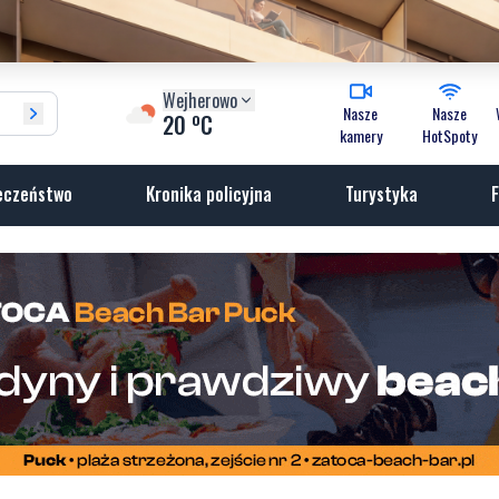
Wejherowo
Nasze
Nasze
o
20
C
kamery
HotSpoty
eczeństwo
Kronika policyjna
Turystyka
F