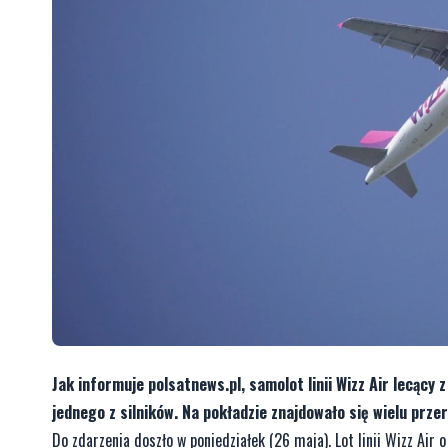
Jak informuje polsatnews.pl, samolot linii Wizz Air lecący
jednego z silników. Na pokładzie znajdowało się wielu przer
Do zdarzenia doszło w poniedziałek (26 maja). Lot linii Wizz Ai