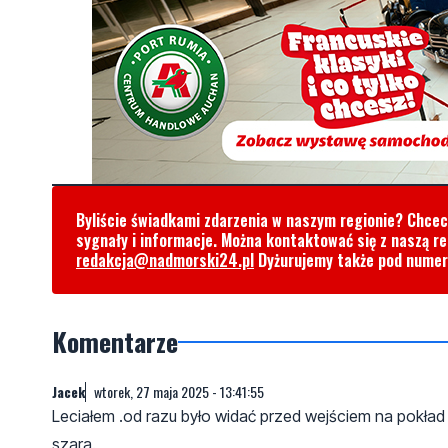
Byliście świadkami zdarzenia w naszym regionie? Chce
sygnały i informacje. Można kontaktować się z naszą r
redakcja@nadmorski24.pl
Dyżurujemy także pod nume
Komentarze
Jacek
wtorek, 27 maja 2025 - 13:41:55
Leciałem .od razu było widać przed wejściem na pokła
szara.