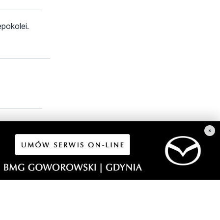
epokolei.
hę poczytają
×