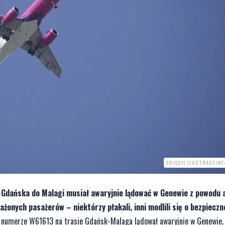
ZDJĘCIE ILUSTRACYJNE
 z Gdańska do Malagi musiał awaryjnie lądować w Genewie z powodu 
ażonych pasażerów – niektórzy płakali, inni modlili się o bezpieczn
r o numerze W61613 na trasie Gdańsk-Malaga lądował awaryjnie w Genewie.