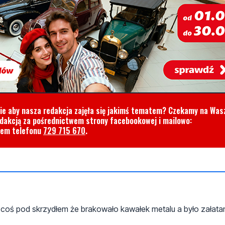
cie aby nasza redakcja zajęła się jakimś tematem? Czekamy na Was
edakcją za pośrednictwem strony facebookowej i mailowo:
rem telefonu
729 715 670
.
d coś pod skrzydłem że brakowało kawałek metalu a było załat