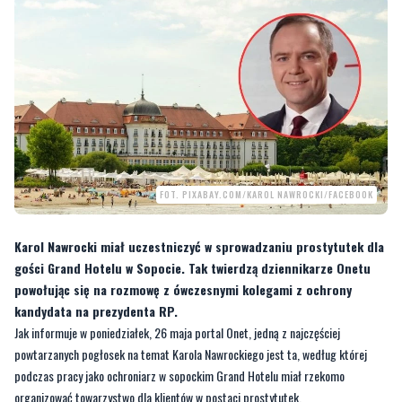
FOT. PIXABAY.COM/KAROL NAWROCKI/FACEBOOK
Karol Nawrocki miał uczestniczyć w sprowadzaniu prostytutek dla
gości Grand Hotelu w Sopocie. Tak twierdzą dziennikarze Onetu
powołując się na rozmowę z ówczesnymi kolegami z ochrony
kandydata na prezydenta RP.
Jak informuje w poniedziałek, 26 maja portal Onet, jedną z najczęściej
powtarzanych pogłosek na temat Karola Nawrockiego jest ta, według której
podczas pracy jako ochroniarz w sopockim Grand Hotelu miał rzekomo
organizować towarzystwo dla klientów w postaci prostytutek.
Tego rodzaju narracja krąży w mediach społecznościowych od miesięcy,
szczególnie w środowiskach krytycznych wobec Prawa i Sprawiedliwości oraz
jego kandydata na urząd prezydenta. W ostatnich dniach temat ten ponownie