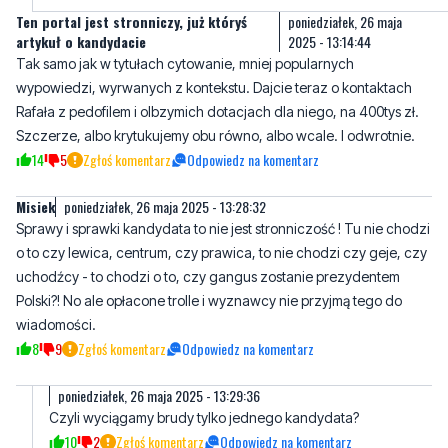
wypowiedzi, wyrwanych z kontekstu. Dajcie teraz o kontaktach
Rafała z pedofilem i olbzymich dotacjach dla niego, na 400tys zł.
Szczerze, albo krytukujemy obu równo, albo wcale. I odwrotnie.
14
5
Zgłoś komentarz
Odpowiedz na komentarz
Misiek
poniedziałek, 26 maja 2025 - 13:28:32
Sprawy i sprawki kandydata to nie jest stronniczość ! Tu nie chodzi
o to czy lewica, centrum, czy prawica, to nie chodzi czy geje, czy
uchodźcy - to chodzi o to, czy gangus zostanie prezydentem
Polski?! No ale opłacone trolle i wyznawcy nie przyjmą tego do
wiadomości.
8
9
Zgłoś komentarz
Odpowiedz na komentarz
poniedziałek, 26 maja 2025 - 13:29:36
Czyli wyciągamy brudy tylko jednego kandydata?
10
2
Zgłoś komentarz
Odpowiedz na komentarz
Tak
poniedziałek, 26 maja 2025 - 13:35:28
PISowcy też wyciągają brudny, tylko na jednego kandydata.