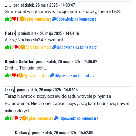
Polak
poniedziałek, 26 maja 2025 - 14:04:16
Ale się Nadmorski24 zeszmacił.
16
8
Zgłoś komentarz
Odpowiedz na komentarz
Krycha Sałatka
poniedziałek, 26 maja 2025 - 14:06:02
Ehhh... Ten uśmiech...
4
1
Zgłoś komentarz
Odpowiedz na komentarz
Jerzy
poniedziałek, 26 maja 2025 - 14:07:15
Teraz Nawrocki złoży pozew do sądu w trybie pilnym za
POmówienie. Niech onet zapłaci najwyższą karę finansową nawet
milion złotych.
16
12
Zgłoś komentarz
Odpowiedz na komentarz
Ciekawy
poniedziałek, 26 maja 2025 - 15:52:08
Nie złoży, ćpun Nawrocki bo wie że to prawda .
5
7
Zgłoś komentarz
Odpowiedz na komentarz