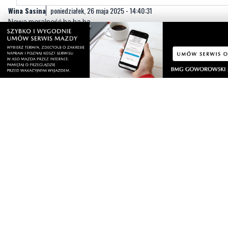
Bela
poniedziałek, 26 maja 2025 - 14:42:15
Szok to mało powiedziane, ale wyznawcy pisu pewnie powiedzą,
że dla dobra to robił. Wszyscy głosujący na Nawrockiego to polska
klasa bezmózgowych obywateli. Jak Wam nie wstyd.
14
12
Zgłoś komentarz
Odpowiedz na komentarz
Polak
poniedziałek, 26 maja 2025 - 14:53:43
Ciekawe czemu nie piszecie,że Czajkowski nie chce poddać się
testowi , chcecie ćpuna na Prezydenta?
12
9
Zgłoś komentarz
Odpowiedz na komentarz
KAROLEK WCIĄGA
poniedziałek, 26 maja 2025 - 14:55:14
BO WCIĄGAŁ KAROLEK
7
6
Zgłoś komentarz
Odpowiedz na komentarz
hmm
poniedziałek, 26 maja 2025 - 14:59:35
Czy Trzaskowski ma też zrobić test na znajomość prostytutek?
13
3
Zgłoś komentarz
Odpowiedz na komentarz