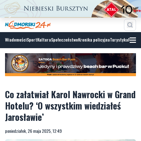
Wiadomości
Sport
Kultura
Społeczeństwo
Kronika policyjna
Turystyka
Fotoga
Co załatwiał Karol Nawrocki w Grand
Hotelu? ‘O wszystkim wiedziałeś
Jarosławie’
poniedziałek, 26 maja 2025, 12:49