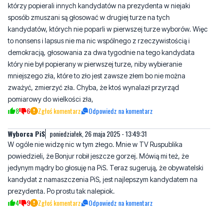
to nonsens i lapsus nie ma nic wspólnego z rzeczywistością i
demokracją, głosowania za dwa tygodnie na tego kandydata
który nie był popierany w pierwszej turze, niby wybieranie
mniejszego zła, które to zło jest zawsze złem bo nie można
zważyć, zmierzyć zła. Chyba, że ktoś wynalazł przyrząd
pomiarowy do wielkości zła,
8
6
Zgłoś komentarz
Odpowiedz na komentarz
Wyborca PiS
poniedziałek, 26 maja 2025 - 13:49:31
W ogóle nie widzę nic w tym złego. Mnie w TV Ruspublika
powiedzieli, że Bonjur robił jeszcze gorzej. Mówią mi też, że
jedynym mądry bo głosuję na PiS. Teraz sugerują, że obywatelski
kandydat z namaszczenia PiS, jest najlepszym kandydatem na
prezydenta. Po prostu tak nalepiok.
4
9
Zgłoś komentarz
Odpowiedz na komentarz
.....
poniedziałek, 26 maja 2025 - 14:03:47
Skoro łonet wziął sprawy w swoje ręce to znaczy, the end PiS.
2
11
Zgłoś komentarz
Odpowiedz na komentarz