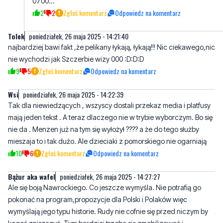
najbardziej bawi fakt ,że pelikany łykają, łykają!!! Nic ciekawego,nic
nie wychodzi jak Szczerbie wizy 000 :D:D:D
9
5
Zgłoś komentarz
Odpowiedz na komentarz
Wsi
poniedziałek, 26 maja 2025 - 14:22:39
Tak dla niewiedzących , wszyscy dostali przekaz media i platfusy
mają jeden tekst . A teraz dlaczego nie w trybie wyborczym. Bo się
nie da . Menzen już na tym się wyłożył ???? a że do tego służby
mieszaja to i tak dużo. Ale dzieciaki z pomorskiego nie ogarniają
10
6
Zgłoś komentarz
Odpowiedz na komentarz
Bążur aka wafel
poniedziałek, 26 maja 2025 - 14:27:27
Ale się boją Nawrockiego. Co jeszcze wymyśla. Nie potrafią go
pokonać na program,propozycje dla Polski i Polaków więc
wymyślają jego typu historie. Rudy nie cofnie się przed niczym by
kogoś zniszczyć. Tym bardziej trzeba się zmobilizować i
przeciwstawić . Nie dopuśćmy do tego by prezydent i rząd byli z
tej samej partii,to będzie katastrofa.
17
14
Zgłoś komentarz
Odpowiedz na komentarz