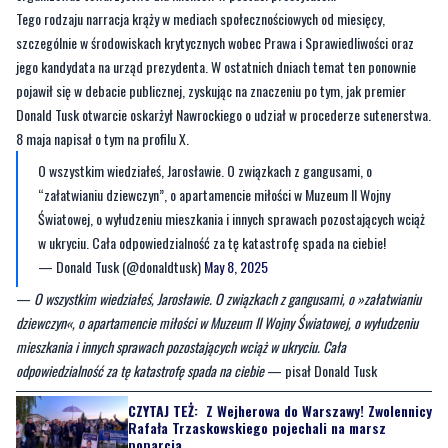
pojawił się w debacie publicznej, zyskując na znaczeniu po tym, jak premier
Donald Tusk otwarcie oskarżył Nawrockiego o udział w procederze sutenerstwa.
8 maja napisał o tym na profilu X.
O wszystkim wiedziałeś, Jarosławie. O związkach z gangusami, o
“załatwianiu dziewczyn”, o apartamencie miłości w Muzeum II Wojny
Światowej, o wyłudzeniu mieszkania i innych sprawach pozostających wciąż
w ukryciu. Cała odpowiedzialność za tę katastrofę spada na ciebie!
— Donald Tusk (@donaldtusk)
May 8, 2025
—
O wszystkim wiedziałeś, Jarosławie. O związkach z gangusami, o »załatwianiu
dziewczyn«, o apartamencie miłości w Muzeum II Wojny Światowej, o wyłudzeniu
mieszkania i innych sprawach pozostających wciąż w ukryciu. Cała
odpowiedzialność za tę katastrofę spada na ciebie
— pisał Donald Tusk
CZYTAJ TEŻ:
Z Wejherowa do Warszawy! Zwolennicy
Rafała Trzaskowskiego pojechali na marsz
poparcia
Karol Nawrocki uczestniczył w procederze sprowadzania prostytutek dla gości
Grand Hotelu w Sopocie, gdy pracował tam jako ochroniarz - piszą w