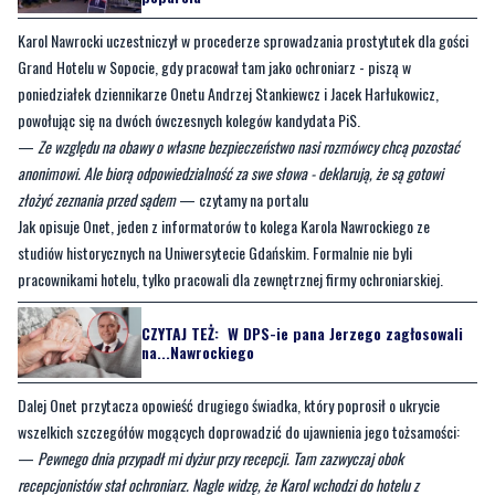
poniedziałek dziennikarze Onetu Andrzej Stankiewcz i Jacek Harłukowicz,
powołując się na dwóch ówczesnych kolegów kandydata PiS.
—
Ze względu na obawy o własne bezpieczeństwo nasi rozmówcy chcą pozostać
anonimowi. Ale biorą odpowiedzialność za swe słowa - deklarują, że są gotowi
złożyć zeznania przed sądem
— czytamy na portalu
Jak opisuje Onet, jeden z informatorów to kolega Karola Nawrockiego ze
studiów historycznych na Uniwersytecie Gdańskim. Formalnie nie byli
pracownikami hotelu, tylko pracowali dla zewnętrznej firmy ochroniarskiej.
CZYTAJ TEŻ:
W DPS-ie pana Jerzego zagłosowali
na...Nawrockiego
Dalej Onet przytacza opowieść drugiego świadka, który poprosił o ukrycie
wszelkich szczegółów mogących doprowadzić do ujawnienia jego tożsamości:
—
Pewnego dnia przypadł mi dyżur przy recepcji. Tam zazwyczaj obok
recepcjonistów stał ochroniarz. Nagle widzę, że Karol wchodzi do hotelu z
prostytutką i jej "opiekunem". Wsiedli do windy i pojechali na górę, do gościa. To był
dla mnie szok
— czytamy na stronie Onetu
Karol Nawrocki jest jednym z dwóch kandydatów na prezydenta RP, którzy