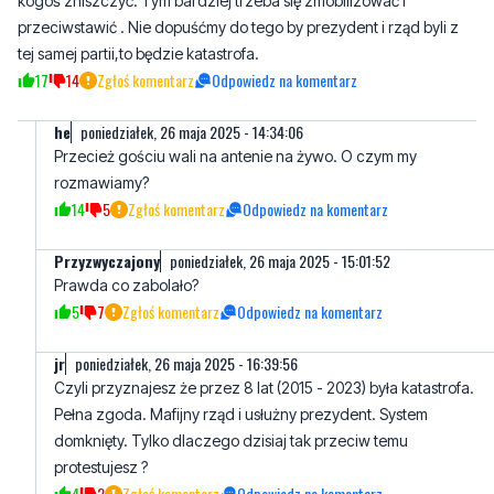
he
poniedziałek, 26 maja 2025 - 14:34:06
Przecież gościu wali na antenie na żywo. O czym my
rozmawiamy?
14
5
Zgłoś komentarz
Odpowiedz na komentarz
Przyzwyczajony
poniedziałek, 26 maja 2025 - 15:01:52
Prawda co zabolało?
5
7
Zgłoś komentarz
Odpowiedz na komentarz
jr
poniedziałek, 26 maja 2025 - 16:39:56
Czyli przyznajesz że przez 8 lat (2015 - 2023) była katastrofa.
Pełna zgoda. Mafijny rząd i usłużny prezydent. System
domknięty. Tylko dlaczego dzisiaj tak przeciw temu
protestujesz ?
4
2
Zgłoś komentarz
Odpowiedz na komentarz
Herr rudy
poniedziałek, 26 maja 2025 - 14:30:17
Trump miał podobnie. Też wyciągali niestworzone historię, bardzo