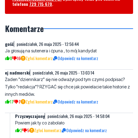
Komentarze
gość
poniedziałek, 26 maja 2025 - 12:56:44
Ja głosują na sutenera i ćpuna , to mój kandydat
8
16
Zgłoś komentarz
Odpowiedz na komentarz
ej nadmorski
poniedziałek, 26 maja 2025 - 13:03:14
Żaden "dziennikarz" się nie odważył pod tym czymś podpisać?
Tylko "redakcja"? RZYGAĆ się chce jak powielacie takie historie z
innych mediów.
17
7
Zgłoś komentarz
Odpowiedz na komentarz
Przyzwyczajony
poniedziałek, 26 maja 2025 - 14:58:04
Powiem jak ty co zabolało
2
5
Zgłoś komentarz
Odpowiedz na komentarz
Ten portal jest stronniczy, już któryś
poniedziałek, 26 maja
artykuł o kandydacie
2025 - 13:14:44
Tak samo jak w tytułach cytowanie, mniej popularnych