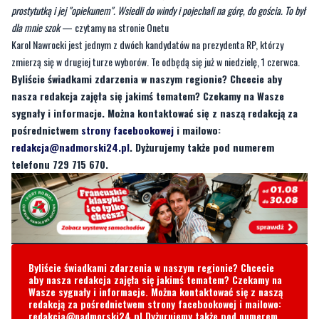
zmierzą się w drugiej turze wyborów. Te odbędą się już w niedzielę, 1 czerwca.
Byliście świadkami zdarzenia w naszym regionie? Chcecie aby
nasza redakcja zajęła się jakimś tematem? Czekamy na Wasze
sygnały i informacje. Można kontaktować się z naszą redakcją za
pośrednictwem
strony facebookowej
i mailowo:
redakcja@nadmorski24.pl
. Dyżurujemy także pod numerem
telefonu 729 715 670.
Byliście świadkami zdarzenia w naszym regionie? Chcecie
aby nasza redakcja zajęła się jakimś tematem? Czekamy na
Wasze sygnały i informacje. Można kontaktować się z naszą
redakcją za pośrednictwem strony facebookowej i mailowo:
redakcja@nadmorski24.pl
Dyżurujemy także pod numerem
telefonu
729 715 670
.