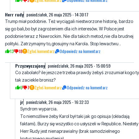
się go bali,bo był zagrożeniem dla ich interesów. W Polsce jest
podobnie teraz z Nawrockim. Nie dla takich metod,nie dla brudnej
polityki. Zatrzymajmy to,głosujmy na Karola. Stop lewactwu .
13
18
Zgłoś komentarz
Odpowiedz na komentarz
Przyzwyczajony
poniedziałek, 26 maja 2025 - 15:00:59
Co zabolało? ile jeszcze trzeba prawdy żebyś zrozumiał kogo ty
tak zaciekle bronisz?
6
7
Zgłoś komentarz
Odpowiedz na komentarz
jr
poniedziałek, 26 maja 2025 - 16:32:33
Syndrom wyparcia.
To niemożliwe żeby Karol był taki jak go opisuja (okładają
faktami). Burzy się wszystko co usłyszeli w Republice. Niestety
Herr Rudy jest nienaprawialny (brak samodzielnego
krytycznego myślenia)
5
2
Zgłoś komentarz
Odpowiedz na komentarz
Haha
poniedziałek, 26 maja 2025 - 20:12:44