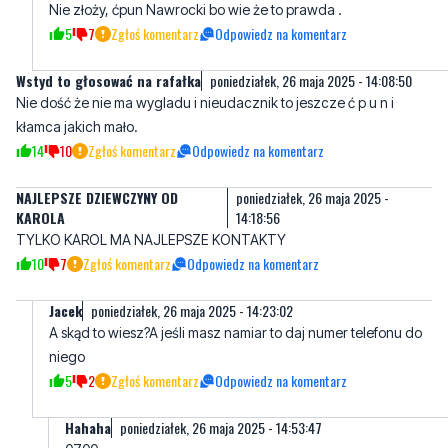
Wstyd to głosować na rafałka
poniedziałek, 26 maja 2025 - 14:08:50
Nie dość że nie ma wygladu i nieudacznik to jeszcze ć p u n i
kłamca jakich mało.
14
10
Zgłoś komentarz
Odpowiedz na komentarz
NAJLEPSZE DZIEWCZYNY OD
poniedziałek, 26 maja 2025 -
KAROLA
14:18:56
TYLKO KAROL MA NAJLEPSZE KONTAKTY
10
7
Zgłoś komentarz
Odpowiedz na komentarz
Jacek
poniedziałek, 26 maja 2025 - 14:23:02
A skąd to wiesz?A jeśli masz namiar to daj numer telefonu do
niego
5
2
Zgłoś komentarz
Odpowiedz na komentarz
Hahaha
poniedziałek, 26 maja 2025 - 14:53:47
0700...
2
2
Zgłoś komentarz
Odpowiedz na komentarz
Tolek
poniedziałek, 26 maja 2025 - 14:21:40