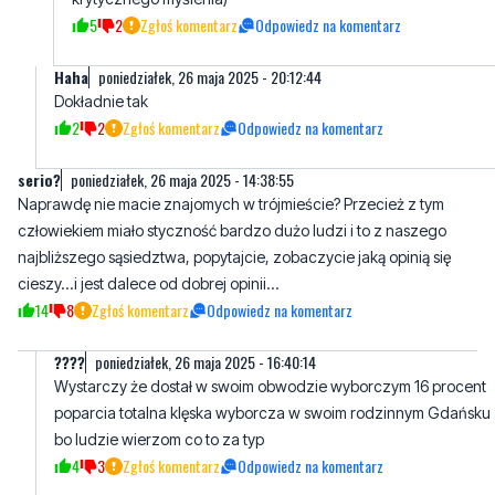
Dokładnie tak
2
2
Zgłoś komentarz
Odpowiedz na komentarz
serio?
poniedziałek, 26 maja 2025 - 14:38:55
Naprawdę nie macie znajomych w trójmieście? Przecież z tym
człowiekiem miało styczność bardzo dużo ludzi i to z naszego
najbliższego sąsiedztwa, popytajcie, zobaczycie jaką opinią się
cieszy...i jest dalece od dobrej opinii...
14
8
Zgłoś komentarz
Odpowiedz na komentarz
????
poniedziałek, 26 maja 2025 - 16:40:14
Wystarczy że dostał w swoim obwodzie wyborczym 16 procent
poparcia totalna klęska wyborcza w swoim rodzinnym Gdańsku
bo ludzie wierzom co to za typ
4
3
Zgłoś komentarz
Odpowiedz na komentarz
Wina Sasina
poniedziałek, 26 maja 2025 - 14:40:31
Nowa moralność ha ha ha
10
5
Zgłoś komentarz
Odpowiedz na komentarz