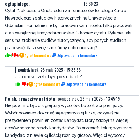
Gdańskim. Formalnie nie byli pracownikami hotelu, tylko pracowali
dla zewnętrznej firmy ochroniarskiej "- koniec cytatu. Pytanie: jaki
sens ma zrobienie studiów historycznych, aby po tych studiach
pracować dla zewnętrznej firmy ochroniarskiej?
4
6
Zgłoś komentarz
Odpowiedz na komentarz
poniedziałek, 26 maja 2025 - 15:35:53
a kto mówi, że to było po studiach?
1
1
Zgłoś komentarz
Odpowiedz na komentarz
Polak, prawdziwy patriota
poniedziałek, 26 maja 2025 - 13:45:19
Nie powinno być drugiej tury wyborów, bo to strata pieniędzy.
Wybór powinien dokonać się w pierwszej turze, oczywiście
prezydentem powinien zostać kandydat, który zdobył najwięcej
głosów spośród reszty kandydatów. Bo przecież i tak są wybierani
kandydaci z niewielką ilością różnicy głosów. Więc ci wyborcy,
którzy popierali innych kandydatów na prezydenta w niejaki
sposób zmuszani są głosować w drugiej turze na tych
kandydatów, których nie poparli w pierwszej turze wyborów. Więc