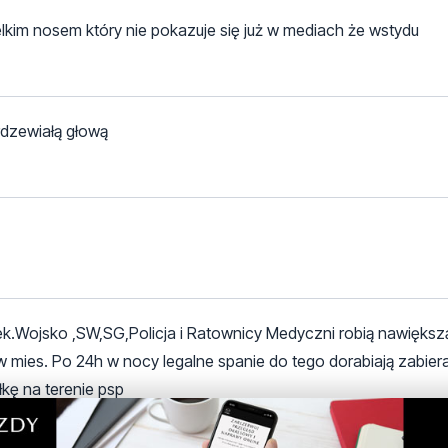
kim nosem który nie pokazuje się już w mediach że wstydu
rdzewiałą głową
ek.Wojsko ,SW,SG,Policja i Ratownicy Medyczni robią nawiększ
y w mies. Po 24h w nocy legalne spanie do tego dorabiają zabier
łkę na terenie psp