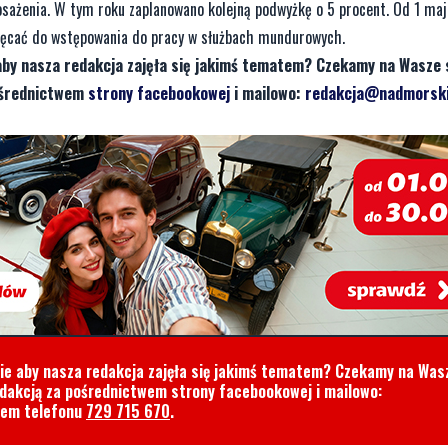
sażenia. W tym roku zaplanowano kolejną podwyżkę o 5 procent. Od 1 ma
hęcać do wstępowania do pracy w służbach mundurowych.
aby nasza redakcja zajęła się jakimś tematem? Czekamy na Wasze 
pośrednictwem
strony facebookowej
i mailowo:
redakcja@nadmorski
cie aby nasza redakcja zajęła się jakimś tematem? Czekamy na Was
edakcją za pośrednictwem strony facebookowej i mailowo:
rem telefonu
729 715 670
.