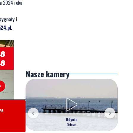
ja 2024 roku
sygnały i
24.pl
.
Nasze kamery
ze
Gdynia
Orłowo