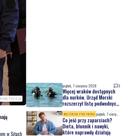
piątek, 7 sierpnia 2026
3
Więcej wraków dostępnych
dla nurków. Urząd Morski
RSKA POLICJA
rozszerzył listę podwodnych
atrakcji
piątek, 7 sierpnia 2026
MATERIAŁ PARTNERA
mają
Co jeść przy zaparciach?
Dieta, błonnik i nawyki,
które naprawdę działają
nym w Siłach