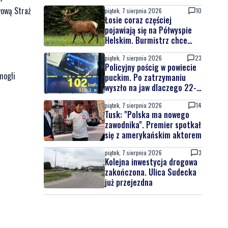
wową Straż
piątek, 7 sierpnia 2026
10
Łosie coraz częściej
pojawiają się na Półwyspie
Helskim. Burmistrz chce
nowych znaków drogowych
piątek, 7 sierpnia 2026
23
Policyjny pościg w powiecie
mogli
puckim. Po zatrzymaniu
wyszło na jaw dlaczego 22-
latek uciekał
piątek, 7 sierpnia 2026
14
Tusk: "Polska ma nowego
zawodnika". Premier spotkał
się z amerykańskim aktorem
piątek, 7 sierpnia 2026
3
Kolejna inwestycja drogowa
zakończona. Ulica Sudecka
już przejezdna