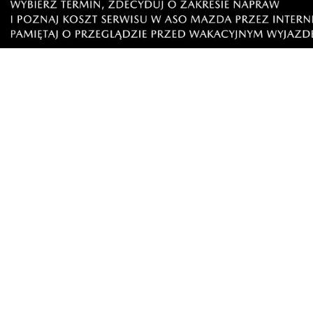
Napisz swój komentarz
Nie hejtuj, pisz kulturalnie i zgodne z prawem komen
"zgłoś nadużycie".
Imię / Podpis
O
Wiadomość