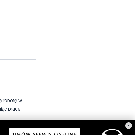
ą robotę w
ając prace
×