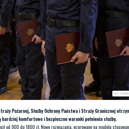
FOT. POMO
 Straży Pożarnej, Służby Ochrony Państwa i Straży Granicznej otrzy
bardziej komfortowe i bezpieczne warunki pełnienia służby.
ił od 900 do 1800 zł. Nowe rozwiązania, wzorowane na modelu stosowa