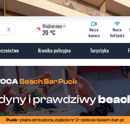
Wejherowo
Nasze
Nasze
o
20
C
kamery
HotSpoty
eczeństwo
Kronika policyjna
Turystyka
F