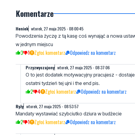
Komentarze
Heniek
wtorek, 27 maja 2025 - 08:00:45
Powodzenia życzę z tą kasę coś wynająć a nowa ustawa 
w jednym miejscu
3
1
Zgłoś komentarz
Odpowiedz na komentarz
Przyzwyczajony
wtorek, 27 maja 2025 - 08:37:06
O to jest dodatek motywacyjny pracujesz - dostajes
ostatni tydzień tej ujni i the end pis.
2
4
Zgłoś komentarz
Odpowiedz na komentarz
Ryży
wtorek, 27 maja 2025 - 08:53:57
Mandaty wystawiać szybciutko dziura w budżecie
2
1
Zgłoś komentarz
Odpowiedz na komentarz