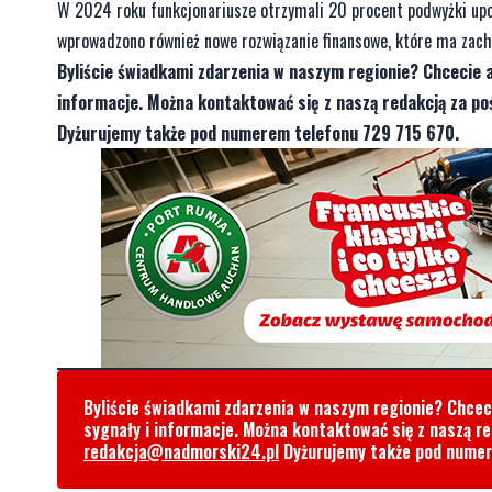
W 2024 roku funkcjonariusze otrzymali 20 procent podwyżki upo
wprowadzono również nowe rozwiązanie finansowe, które ma zac
Byliście świadkami zdarzenia w naszym regionie? Chcecie 
informacje. Można kontaktować się z naszą redakcją za 
Dyżurujemy także pod numerem telefonu 729 715 670.
Byliście świadkami zdarzenia w naszym regionie? Chce
sygnały i informacje. Można kontaktować się z naszą r
redakcja@nadmorski24.pl
Dyżurujemy także pod nume