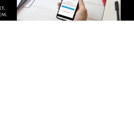
tarze! Jeśli widzisz niestosowny wpis - kliknij
dpowiedz