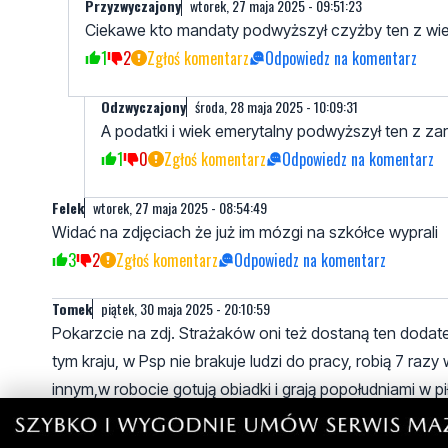
Przyzwyczajony
wtorek, 27 maja 2025 - 09:51:23
Ciekawe kto mandaty podwyższył czyżby ten z wiel
1
2
Zgłoś komentarz
Odpowiedz na komentarz
Odzwyczajony
środa, 28 maja 2025 - 10:09:31
A podatki i wiek emerytalny podwyższył ten z za
1
0
Zgłoś komentarz
Odpowiedz na komentarz
Felek
wtorek, 27 maja 2025 - 08:54:49
Widać na zdjęciach że już im mózgi na szkółce wyprali
3
2
Zgłoś komentarz
Odpowiedz na komentarz
Tomek
piątek, 30 maja 2025 - 20:10:59
Pokarzcie na zdj. Strażaków oni też dostaną ten dodat
tym kraju, w Psp nie brakuje ludzi do pracy, robią 7 raz
innym,w robocie gotują obiadki i grają popołudniami w pi
0
0
Zgłoś komentarz
Odpowiedz na komentarz