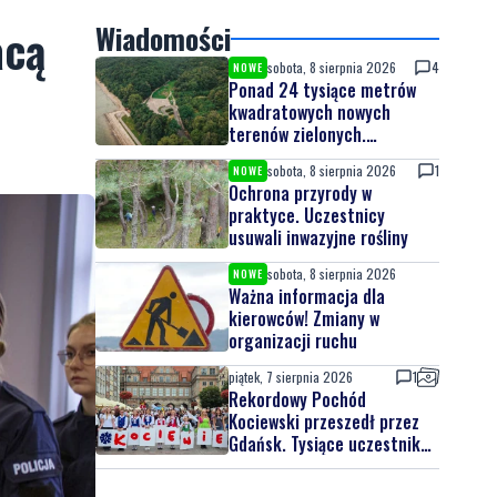
acą
Wiadomości
sobota, 8 sierpnia 2026
4
NOWE
Ponad 24 tysiące metrów
kwadratowych nowych
terenów zielonych.
Powstanie nowa przestrzeń
sobota, 8 sierpnia 2026
1
NOWE
do wypoczynku
Ochrona przyrody w
praktyce. Uczestnicy
usuwali inwazyjne rośliny
sobota, 8 sierpnia 2026
NOWE
Ważna informacja dla
kierowców! Zmiany w
organizacji ruchu
piątek, 7 sierpnia 2026
1
Rekordowy Pochód
Kociewski przeszedł przez
Gdańsk. Tysiące uczestników
na jubileuszowej edycji