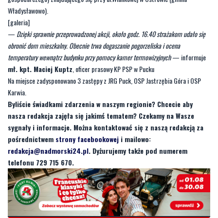
Władysławowo).
[galeria]
—
Dzięki sprawnie przeprowadzonej akcji, około godz. 16.40 strażakom udało się
obronić dom mieszkalny. Obecnie trwa dogaszanie pogorzeliska i ocena
temperatury wewnątrz budynku przy pomocy kamer termowizyjnych
— informuje
mł. kpt. Maciej Kuptz
, oficer prasowy KP PSP w Pucku
Na miejsce zadysponowano 3 zastępy z JRG Puck, OSP Jastrzębia Góra i OSP
Karwia.
Byliście świadkami zdarzenia w naszym regionie? Chcecie aby
nasza redakcja zajęła się jakimś tematem? Czekamy na Wasze
sygnały i informacje. Można kontaktować się z naszą redakcją za
pośrednictwem
strony facebookowej
i mailowo:
redakcja@nadmorski24.pl
. Dyżurujemy także pod numerem
telefonu 729 715 670.