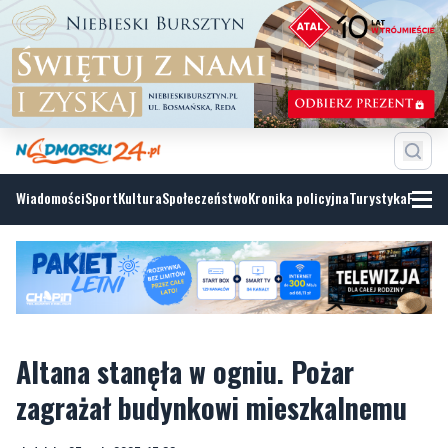
Wiadomości
Sport
Kultura
Społeczeństwo
Kronika policyjna
Turystyka
Fotoga
Altana stanęła w ogniu. Pożar
zagrażał budynkowi mieszkalnemu