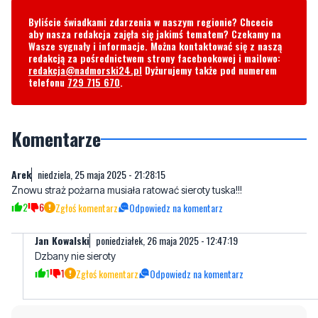
Byliście świadkami zdarzenia w naszym regionie? Chcecie
aby nasza redakcja zajęła się jakimś tematem? Czekamy na
Wasze sygnały i informacje. Można kontaktować się z naszą
redakcją za pośrednictwem strony facebookowej i mailowo:
redakcja@nadmorski24.pl
Dyżurujemy także pod numerem
telefonu
729 715 670
.
Komentarze
Arek
niedziela, 25 maja 2025 - 21:28:15
Znowu straż pożarna musiała ratować sieroty tuska!!!
2
6
Zgłoś komentarz
Odpowiedz na komentarz
Jan Kowalski
poniedziałek, 26 maja 2025 - 12:47:19
Dzbany nie sieroty
1
1
Zgłoś komentarz
Odpowiedz na komentarz