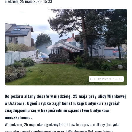
niedziela, 25 maja 2025, 15:33
FOT. KP PSP W PUCKU
Do pożaru altany doszło w niedzielę, 25 maja przy ulicy Wiankowej
w Ostrowie. Ogień szybko zajął konstrukcję budynku i zagrażał
znajdującemu się w bezpośrednim sąsiedztwie budynkowi
mieszkalnemu.
W niedzielę, 25 maja około godziny 16.00 doszło do pożaru altany (budynku
gospodarczego) znajdującego się przy ul.Wiankowej w Ostrowie (gmina