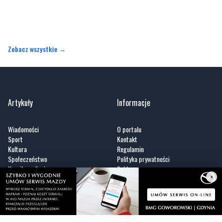
Zobacz wszystkie →
Artykuły
Informacje
Wiadomości
O portalu
Sport
Kontakt
Kultura
Regulamin
Społeczeństwo
Polityka prywatności
Kronika policyjna
Reklama
×
Zobacz
Fotogalerie