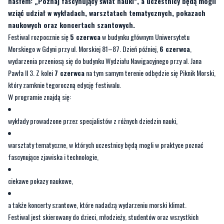
hasłem: „Poznaj fascynujący świat nauki”, a uczestnicy będą mogli
wziąć udział w wykładach, warsztatach tematycznych, pokazach
naukowych oraz koncertach szantowych.
Festiwal rozpocznie się
5 czerwca
w budynku głównym Uniwersytetu
Morskiego w Gdyni przy ul. Morskiej 81–87. Dzień później,
6 czerwca
,
wydarzenia przeniosą się do budynku Wydziału Nawigacyjnego przy al. Jana
Pawła II 3. Z kolei
7 czerwca
na tym samym terenie odbędzie się Piknik Morski,
który zamknie tegoroczną edycję festiwalu.
W programie znajdą się:
wykłady prowadzone przez specjalistów z różnych dziedzin nauki,
warsztaty tematyczne, w których uczestnicy będą mogli w praktyce poznać
fascynujące zjawiska i technologie,
ciekawe pokazy naukowe,
a także koncerty szantowe, które nadadzą wydarzeniu morski klimat.
Festiwal jest skierowany do dzieci, młodzieży, studentów oraz wszystkich