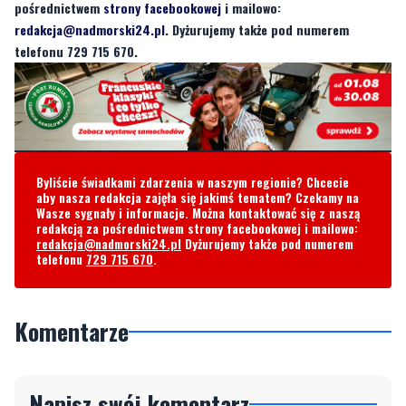
pośrednictwem
strony facebookowej
i mailowo:
redakcja@nadmorski24.pl
. Dyżurujemy także pod numerem
telefonu 729 715 670.
Byliście świadkami zdarzenia w naszym regionie? Chcecie
aby nasza redakcja zajęła się jakimś tematem? Czekamy na
Wasze sygnały i informacje. Można kontaktować się z naszą
redakcją za pośrednictwem strony facebookowej i mailowo:
redakcja@nadmorski24.pl
Dyżurujemy także pod numerem
telefonu
729 715 670
.
Komentarze
Napisz swój komentarz