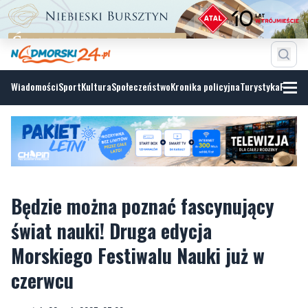
Wiadomości
Sport
Kultura
Społeczeństwo
Kronika policyjna
Turystyka
Fotoga
Będzie można poznać fascynujący
świat nauki! Druga edycja
Morskiego Festiwalu Nauki już w
czerwcu