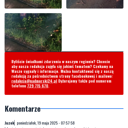
Byliście świadkami zdarzenia w naszym regionie? Chcecie
aby nasza redakcja zajęła się jakimś tematem? Czekamy na
Wasze sygnały i informacje. Można kontaktować się z naszą
redakcją za pośrednictwem strony facebookowej i mailowo:
redakcja@nadmorski24.pl
Dyżurujemy także pod numerem
telefonu
729 715 670
.