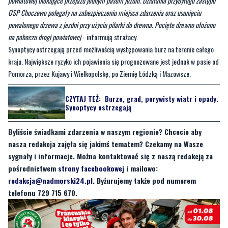
Choczewo został zadysponowany do powalonego drzewa za miejscowością
Choczewo, w kierunku miejscowości Łętowo.
—
Po przybyciu w miejsce zdarzenia zastano powalone drzewo na jezdnię drogi
powiatowej blokujące przejazd jednym pasem jezdni. Działania przybyłego zastępu
OSP Choczewo polegały na zabezpieczeniu miejsca zdarzenia oraz usunięciu
powalonego drzewa z jezdni przy użyciu pilarki do drewna. Pocięte drewno ułożono
na poboczu drogi powiatowej
- informują strażacy.
Synoptycy ostrzegają przed możliwością występowania burz na terenie całego
kraju. Największe ryzyko ich pojawienia się prognozowane jest jednak w pasie od
Pomorza, przez Kujawy i Wielkopolskę, po Ziemię Łódzką i Mazowsze.
CZYTAJ TEŻ:
Burze, grad, porywisty wiatr i opady.
Synoptycy ostrzegają
Byliście świadkami zdarzenia w naszym regionie? Chcecie aby
nasza redakcja zajęła się jakimś tematem? Czekamy na Wasze
sygnały i informacje. Można kontaktować się z naszą redakcją za
pośrednictwem
strony facebookowej
i mailowo:
redakcja@nadmorski24.pl
. Dyżurujemy także pod numerem