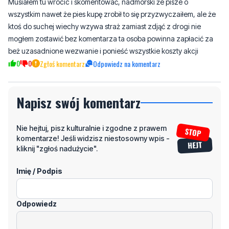
Komentarze
Juzek
poniedziałek, 19 maja 2025 - 07:57:58
Musiałem tu wrocic i skomentować, nadmorski że pisze o
wszystkim nawet że pies kupę zrobił to się przyzwyczaiłem, ale że
ktoś do suchej wiechy wzywa straż zamiast zdjąć z drogi nie
mogłem zostawić bez komentarza ta osoba powinna zapłacić za
beż uzasadnione wezwanie i ponieść wszystkie koszty akcji
0
0
Zgłoś komentarz
Odpowiedz na komentarz
Napisz swój komentarz
Nie hejtuj, pisz kulturalnie i zgodne z prawem
komentarze! Jeśli widzisz niestosowny wpis -
kliknij "zgłoś nadużycie".
Imię / Podpis