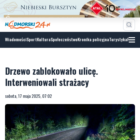
Wiadomości
Sport
Kultura
Społeczeństwo
Kronika policyjna
Turystyka
Fotoga
Drzewo zablokowało ulicę.
Interweniowali strażacy
sobota, 17 maja 2025, 07:02