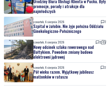
też rozbudowa placówki
czwartek, 6 sierpnia 2026
4
Urodziny Biura Obsługi Klienta w Pucku. Były
promocje, porady i atrakcje dla
najmłodszych
czwartek, 6 sierpnia 2026
7
Szpital w żałobie. Nie żyje położna Oddziału
Ginekologiczno-Położniczego
czwartek, 6 sierpnia 2026
2
Nowy odcinek szlaku rowerowego nad
Bałtykiem. Powodem zmiany budowa
elektrowni jądrowej
czwartek, 6 sierpnia 2026
2
Pół wieku razem. Wyjątkowy jubileusz
małżonków w ratuszu