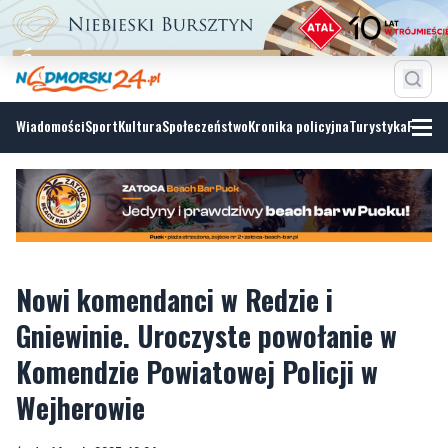
Wiadomości
Sport
Kultura
Społeczeństwo
Kronika policyjna
Turystyka
Fotoga
Nowi komendanci w Redzie i
Gniewinie. Uroczyste powołanie w
Komendzie Powiatowej Policji w
Wejherowie
środa, 14 maja 2025, 12:04