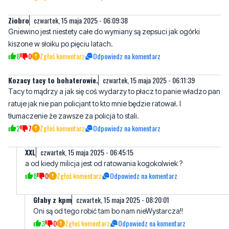
kiszone w słoiku po pięciu latach.
8
0
Zgłoś komentarz
Odpowiedz na komentarz
Kozacy tacy to bohaterowie.
czwartek, 15 maja 2025 - 06:11:39
Tacy to mądrzy a jak się coś wydarzy to płacz to panie władzo pan
ratuje jak nie pan policjant to kto mnie będzie ratował. I
tłumaczenie że zawsze za policja to stali.
2
7
Zgłoś komentarz
Odpowiedz na komentarz
XXL
czwartek, 15 maja 2025 - 06:45:15
a od kiedy milicja jest od ratowania kogokolwiek ?
8
0
Zgłoś komentarz
Odpowiedz na komentarz
Głaby z kpm
czwartek, 15 maja 2025 - 08:20:01
Oni są od tego robić tam bo nam nieWystarcza!!
3
0
Zgłoś komentarz
Odpowiedz na komentarz
Heniek
czwartek, 15 maja 2025 - 08:25:26
Ten w środku kasztan ma oczy podbite czy to od chlania