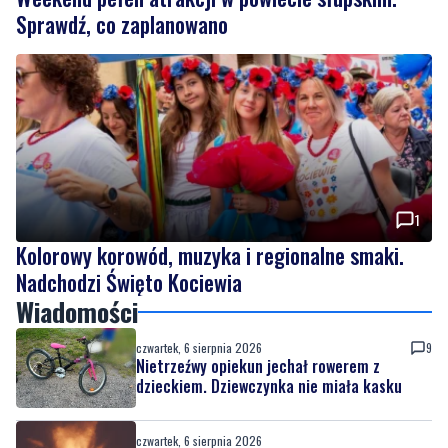
1
Kolorowy korowód, muzyka i regionalne smaki.
Nadchodzi Święto Kociewia
Wiadomości
czwartek, 6 sierpnia 2026
9
Nietrzeźwy opiekun jechał rowerem z
dzieckiem. Dziewczynka nie miała kasku
czwartek, 6 sierpnia 2026
Weekend pełen atrakcji w powiecie
słupskim. Sprawdź, co zaplanowano