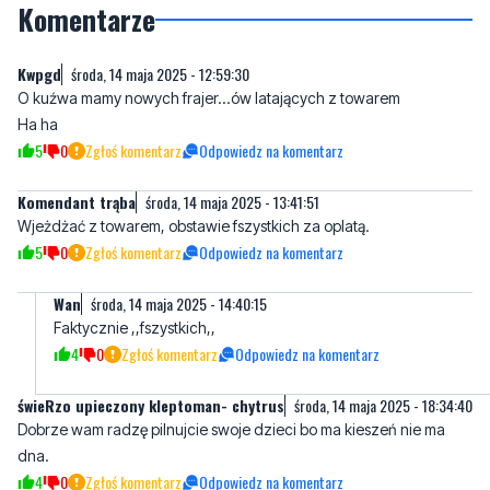
O kuźwa mamy nowych frajer...ów latających z towarem
Ha ha
5
0
Zgłoś komentarz
Odpowiedz na komentarz
Komendant trąba
środa, 14 maja 2025 - 13:41:51
Wjeżdżać z towarem, obstawie fszystkich za oplatą.
5
0
Zgłoś komentarz
Odpowiedz na komentarz
Wan
środa, 14 maja 2025 - 14:40:15
Faktycznie ,,fszystkich,,
4
0
Zgłoś komentarz
Odpowiedz na komentarz
świeRzo upieczony kleptoman- chytrus
środa, 14 maja 2025 - 18:34:40
Dobrze wam radzę pilnujcie swoje dzieci bo ma kieszeń nie ma
dna.
4
0
Zgłoś komentarz
Odpowiedz na komentarz
Ziobro
czwartek, 15 maja 2025 - 06:09:38
Gniewino jest niestety całe do wymiany są zepsuci jak ogórki