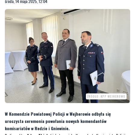
ŹRÓDŁO: KPP WEJHEROWO
W Komendzie Powiatowej Policji w Wejherowie odbyła się
uroczysta ceremonia powołania nowych komendantów
komisariatów w Redzie i Gniewinie.
Podinspektor
Adam Thiel
objął stanowisko Komendanta Komisariatu Policji w
Redzie, natomiast
aspirant sztabowy Marek Waga
został mianowany
Komendantem Komisariatu w Gniewinie.