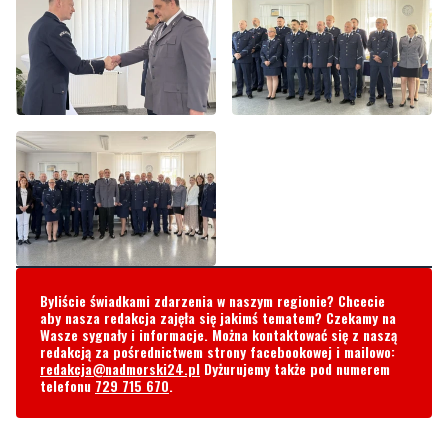
Byliście świadkami zdarzenia w naszym regionie? Chcecie
aby nasza redakcja zajęła się jakimś tematem? Czekamy na
Wasze sygnały i informacje. Można kontaktować się z naszą
redakcją za pośrednictwem strony facebookowej i mailowo:
redakcja@nadmorski24.pl
Dyżurujemy także pod numerem
telefonu
729 715 670
.
Komentarze
Kwpgd
środa, 14 maja 2025 - 12:59:30