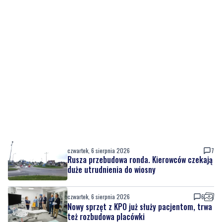
czwartek, 6 sierpnia 2026
7
Rusza przebudowa ronda. Kierowców czekają
duże utrudnienia do wiosny
czwartek, 6 sierpnia 2026
6
Nowy sprzęt z KPO już służy pacjentom, trwa
też rozbudowa placówki
czwartek, 6 sierpnia 2026
4
Urodziny Biura Obsługi Klienta w Pucku. Były
promocje, porady i atrakcje dla