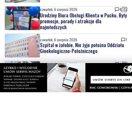
najmłodszych
czwartek, 6 sierpnia 2026
7
Szpital w żałobie. Nie żyje położna Oddziału
Ginekologiczno-Położniczego
czwartek, 6 sierpnia 2026
2
Nowy odcinek szlaku rowerowego nad
Bałtykiem. Powodem zmiany budowa
elektrowni jądrowej
×
czwartek, 6 sierpnia 2026
2
Pół wieku razem. Wyjątkowy jubileusz
małżonków w ratuszu