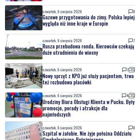
czwartek, 6 sierpnia 2026
8
Gazowe przygotowania do zimy. Polska lepiej
wygląda niż inne kraje w Europie
czwartek, 6 sierpnia 2026
7
Rusza przebudowa ronda. Kierowców czekają
duże utrudnienia do wiosny
czwartek, 6 sierpnia 2026
7
Nowy sprzęt z KPO już służy pacjentom, trwa
też rozbudowa placówki
czwartek, 6 sierpnia 2026
4
Urodziny Biura Obsługi Klienta w Pucku. Były
promocje, porady i atrakcje dla
najmłodszych
czwartek, 6 sierpnia 2026
8
Szpital w żałobie. Nie żyje położna Oddziału
Ginekologiczno-Położniczego