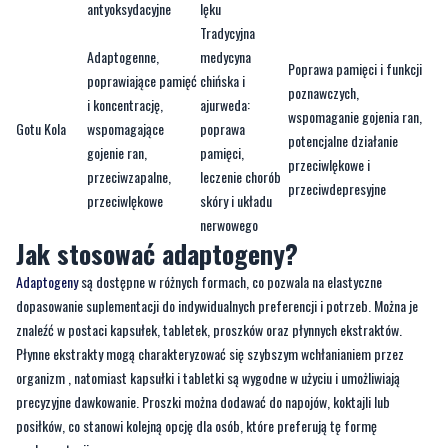
antyoksydacyjne
lęku
Tradycyjna
Adaptogenne,
medycyna
Poprawa pamięci i funkcji
poprawiające pamięć
chińska i
poznawczych,
i koncentrację,
ajurweda:
wspomaganie gojenia ran,
Gotu Kola
wspomagające
poprawa
potencjalne działanie
gojenie ran,
pamięci,
przeciwlękowe i
przeciwzapalne,
leczenie chorób
przeciwdepresyjne
przeciwlękowe
skóry i układu
nerwowego
Jak stosować adaptogeny?
Adaptogeny
są dostępne w różnych formach, co pozwala na elastyczne
dopasowanie suplementacji do indywidualnych preferencji i potrzeb. Można je
znaleźć w postaci kapsułek, tabletek, proszków oraz płynnych ekstraktów.
Płynne ekstrakty mogą charakteryzować się szybszym wchłanianiem przez
organizm , natomiast kapsułki i tabletki są wygodne w użyciu i umożliwiają
precyzyjne dawkowanie. Proszki można dodawać do napojów, koktajli lub
posiłków, co stanowi kolejną opcję dla osób, które preferują tę formę