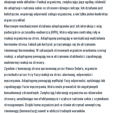
obejmuje wiele układów i funkcji organizmu, zwiększając jego ogólną zdolność
do adaptacji i radzenia sobie ze stresem różnego rodzaju. Ich działanie jest
holistyczne, wspierają odporność całego organizmu, a nie tylko jeden konkretny
organ czy układ.
Kluczowym mechanizmem działania adaptogenów jest ich interakcja z osią
podwzgórze-przysadka-nadnercza (HPA), która odgrywa centralną rolę w
reakcji organizmu na stres. Adaptogeny pomagają w normalizacji wydzielania
hormonów stresu, takich jak kortyzol, przyczyniając się do utrzymania
równowagi hormonalnej. W sytuacjach stresowych organizm uruchamia szereg
reakcji, a adaptogeny pomagają mu w utrzymaniu stabilności i zapobiegają
nadmiernej reakcji na stresory.
Zgodnie z koncepcją stresu opracowaną przez Hansa Selye'a, organizm
przechodzi przez trzy fazy reakcji na stres: alarmową, odporności i
wyczerpania. Adaptogeny pomagają wydłużyć fazę odporności, opóźniając lub
zapobiegając fazie wyczerpania, która może prowadzić do negatywnych
konsekwencji zdrowotnych. Zwiększają tolerancję organizmu na różnorodne
stresory, umożliwiając mu efektywniejsze i szybsze radzenie sobie z czynnikami
stresogennymi. Dzięki temu organizm jest w stanie utrzymać wewnętrzną
równowagę (homeostazę) nawet w obliczu trudnych warunków.