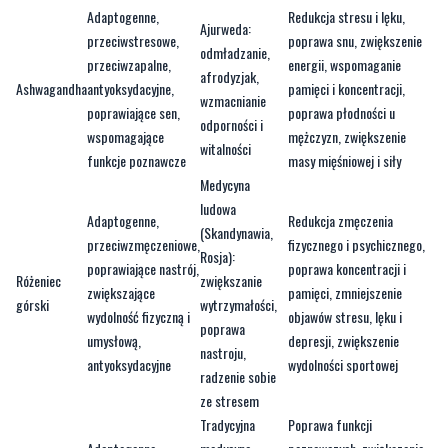
Adaptogenne,
Redukcja stresu i lęku,
Ajurweda:
przeciwstresowe,
poprawa snu, zwiększenie
odmładzanie,
przeciwzapalne,
energii, wspomaganie
afrodyzjak,
Ashwagandha
antyoksydacyjne,
pamięci i koncentracji,
wzmacnianie
poprawiające sen,
poprawa płodności u
odporności i
wspomagające
mężczyzn, zwiększenie
witalności
funkcje poznawcze
masy mięśniowej i siły
Medycyna
ludowa
Adaptogenne,
Redukcja zmęczenia
(Skandynawia,
przeciwzmęczeniowe,
fizycznego i psychicznego,
Rosja):
poprawiające nastrój,
poprawa koncentracji i
Różeniec
zwiększanie
zwiększające
pamięci, zmniejszenie
górski
wytrzymałości,
wydolność fizyczną i
objawów stresu, lęku i
poprawa
umysłową,
depresji, zwiększenie
nastroju,
antyoksydacyjne
wydolności sportowej
radzenie sobie
ze stresem
Tradycyjna
Poprawa funkcji