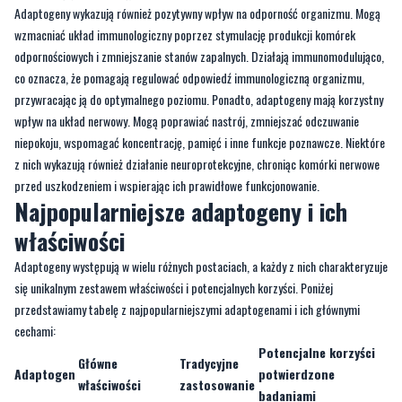
Adaptogeny wykazują również pozytywny wpływ na odporność organizmu. Mogą
wzmacniać układ immunologiczny poprzez stymulację produkcji komórek
odpornościowych i zmniejszanie stanów zapalnych. Działają immunomodulująco,
co oznacza, że pomagają regulować odpowiedź immunologiczną organizmu,
przywracając ją do optymalnego poziomu. Ponadto, adaptogeny mają korzystny
wpływ na układ nerwowy. Mogą poprawiać nastrój, zmniejszać odczuwanie
niepokoju, wspomagać koncentrację, pamięć i inne funkcje poznawcze. Niektóre
z nich wykazują również działanie neuroprotekcyjne, chroniąc komórki nerwowe
przed uszkodzeniem i wspierając ich prawidłowe funkcjonowanie.
Najpopularniejsze adaptogeny i ich
właściwości
Adaptogeny występują w wielu różnych postaciach, a każdy z nich charakteryzuje
się unikalnym zestawem właściwości i potencjalnych korzyści. Poniżej
przedstawiamy tabelę z najpopularniejszymi adaptogenami i ich głównymi
cechami:
Potencjalne korzyści
Główne
Tradycyjne
Adaptogen
potwierdzone
właściwości
zastosowanie
badaniami