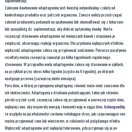
suplementacji.
Zalecane dawkowanie adaptogenów jest kwestią indywidualną i zależy od
konkretnego produktu oraz potrzeb organizmu. Zawsze należy przestrzegać
zaleceń producenta podanych na opakowaniu lub skonsultować się z lekarzem
lub specjalistą ds. suplementacji, aby dobrać optymalną dawkę. Warto
rozpocząć stosowanie adaptogenów od mniejszych dawek i stopniowo je
zwiększać, obserwując reakcję organizmu. Dla uzyskania najlepszych efektów,
większość adaptogenów zaleca się przyjmować codziennie. Pierwsze pozytywne
rezultaty można zazwyczaj zauważyć po kilku tygodniach regularnego
stosowania. W przypadku wielu adaptogenów zaleca się stosowanie w cyklach,
na przykład przez okres kilku tygodni (często do 6 tygodni), po których
następuje przerwa (zazwyczaj około miesiąca).
Pora dnia, w której przyjmujemy adaptogeny, również może mieć znaczenie dla
ich skuteczności. Adaptogeny o działaniu pobudzającym, takie jak różeniec
górski czy żeń-szeń, zazwyczaj zaleca się przyjmować w pierwszej części dnia,
najlepiej rano, aby wspierały energię i koncentrację w ciągu dnia.
Ashwagandhę
,
ze względu na jej właściwości zarówno redukujące stres, jak i poprawiające sen,
można przyjmować rano lub wieczorem, w zależności od pożądanego efektu.
Większość adaptogenów jest najlepiej tolerowana, gdy przyjmuje się je po