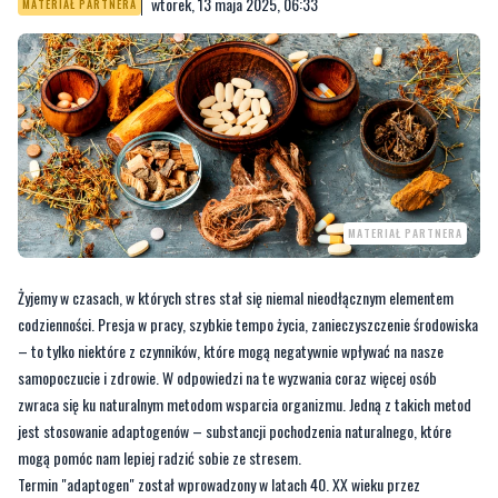
wtorek, 13 maja 2025, 06:33
MATERIAŁ PARTNERA
MATERIAŁ PARTNERA
Żyjemy w czasach, w których stres stał się niemal nieodłącznym elementem
codzienności. Presja w pracy, szybkie tempo życia, zanieczyszczenie środowiska
– to tylko niektóre z czynników, które mogą negatywnie wpływać na nasze
samopoczucie i zdrowie. W odpowiedzi na te wyzwania coraz więcej osób
zwraca się ku naturalnym metodom wsparcia organizmu. Jedną z takich metod
jest stosowanie adaptogenów – substancji pochodzenia naturalnego, które
mogą pomóc nam lepiej radzić sobie ze stresem.
Termin "adaptogen" został wprowadzony w latach 40. XX wieku przez