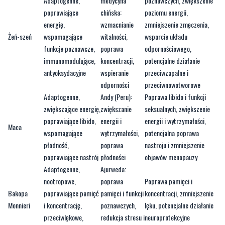
Adaptogenne,
medycyna
poznawczych, zwiększenie
poprawiające
chińska:
poziomu energii,
energię,
wzmacnianie
zmniejszenie zmęczenia,
Żeń-szeń
wspomagające
witalności,
wsparcie układu
funkcje poznawcze,
poprawa
odpornościowego,
immunomodulujące,
koncentracji,
potencjalne działanie
antyoksydacyjne
wspieranie
przeciwzapalne i
odporności
przeciwnowotworowe
Adaptogenne,
Andy (Peru):
Poprawa libido i funkcji
zwiększające energię,
zwiększanie
seksualnych, zwiększenie
poprawiające libido,
energii i
energii i wytrzymałości,
Maca
wspomagające
wytrzymałości,
potencjalna poprawa
płodność,
poprawa
nastroju i zmniejszenie
poprawiające nastrój
płodności
objawów menopauzy
Adaptogenne,
Ajurweda:
nootropowe,
poprawa
Poprawa pamięci i
Bakopa
poprawiające pamięć
pamięci i funkcji
koncentracji, zmniejszenie
Monnieri
i koncentrację,
poznawczych,
lęku, potencjalne działanie
przeciwlękowe,
redukcja stresu i
neuroprotekcyjne