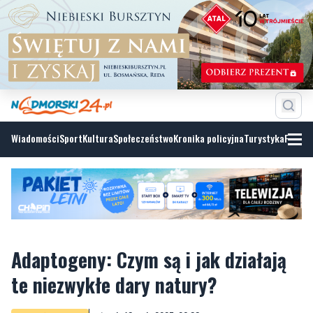
Wiadomości
Sport
Kultura
Społeczeństwo
Kronika policyjna
Turystyka
Fotoga
Adaptogeny: Czym są i jak działają
te niezwykłe dary natury?