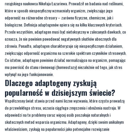
rosyjskiego naukowca Nikołaja Łazariewa. Prowadził on badania nad roślinami,
które w sposób niespecyficzny wzmacniały organizm, zwiększając jego
odporność na różnorodne stresory – zarówno fizyczne, chemiczne, jak i
biologiczne. Definicja adaptogenów opiera się na kilku kluczowych kryteriach.
Przede wszystkim, adaptogen musi być nietoksyczny w zalecanych dawkach, co
oznacza, że nie powinien powodować negatywnych skutków ubocznych dla
zdrowia. Ponadto, adaptogen charakteryzuje się niespecyficznym działaniem,
zwiększając odporność organizmu na szerokie spektrum czynników stresowych.
Co istotne, adaptogen powinien działać normalizująco na organizm, pomagając
mu powrócić do stanu równowagi (homeostazy) niezależnie od tego, jak stres
wpłynął na jego funkcjonowanie.
Dlaczego adaptogeny zyskują
popularność w dzisiejszym świecie?
Współczesny świat stawia przed nami liczne wyzwania, które często prowadzą
do przewlekłego stresu, uczucia ciągłego zmęczenia i obniżenia nastroju. W
odpowiedzi na te problemy coraz więcej osób poszukuje naturalnych i
skutecznych metod wsparcia organizmu. Adaptogeny, dzięki swoim unikalnym
właściwościom, zyskują na popularności jako potencjalne rozwiązanie