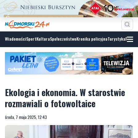
Wiadomości
Sport
Kultura
Społeczeństwo
Kronika policyjna
Turystyka
Fotoga
Ekologia i ekonomia. W starostwie
rozmawiali o fotowoltaice
środa, 7 maja 2025, 12:43