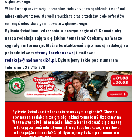
wejherowskiego.
W konferencji udział wzięli przedstawiciele zarządów spółdzielni i wspólnot
mieszkaniowych z powiatu wejherowskiego oraz przedstawiciele referatów
ochrony środowiska z gmin powiatu wejherowskiego.
Byliście świadkami zdarzenia w naszym regionie? Chcecie aby
nasza redakcja zajęła się jakimś tematem? Czekamy na Wasze
sygnały i informacje. Można kontaktować się z naszą redakcją za
pośrednictwem
strony facebookowej
i mailowo:
redakcja@nadmorski24.pl
. Dyżurujemy także pod numerem
telefonu 729 715 670.
Byliście świadkami zdarzenia w naszym regionie? Chcecie
aby nasza redakcja zajęła się jakimś tematem? Czekamy na
Wasze sygnały i informacje. Można kontaktować się z naszą
redakcją za pośrednictwem strony facebookowej i mailowo:
redakcja@nadmorski24.pl
Dyżurujemy także pod numerem