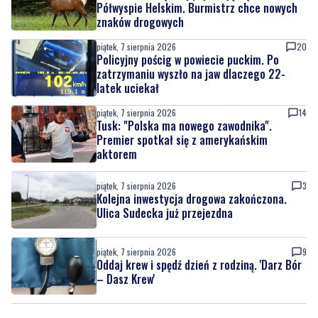
Półwyspie Helskim. Burmistrz chce nowych
znaków drogowych
piątek, 7 sierpnia 2026
20
Policyjny pościg w powiecie puckim. Po
zatrzymaniu wyszło na jaw dlaczego 22-
latek uciekał
piątek, 7 sierpnia 2026
14
Tusk: "Polska ma nowego zawodnika".
Premier spotkał się z amerykańskim
aktorem
piątek, 7 sierpnia 2026
3
Kolejna inwestycja drogowa zakończona.
Ulica Sudecka już przejezdna
piątek, 7 sierpnia 2026
9
Oddaj krew i spędź dzień z rodziną. 'Darz Bór
– Dasz Krew'