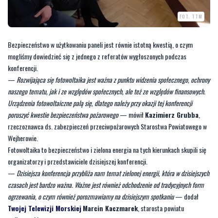
FOT. TTM
Bezpieczeństwo w użytkowaniu paneli jest równie istotną kwestią, o czym
mogliśmy dowiedzieć się z jednego z referatów wygłoszonych podczas
konferencji.
—
Rozwijająca się fotowoltaika jest ważna z punktu widzenia społecznego, ochrony
naszego tematu, jak i ze względów społecznych, ale też ze względów finansowych.
Urządzenia fotowoltaiczne palą się, dlatego należy przy okazji tej konferencji
poruszyć kwestie bezpieczeństwa pożarowego
— mówił
Kazimierz Grubba
,
rzeczoznawca ds. zabezpieczeń przeciwpożarowych Starostwa Powiatowego w
Wejherowie.
Fotowoltaika to bezpieczeństwo i zielona energia na tych kierunkach skupili się
organizatorzy i przedstawiciele dzisiejszej konferencji.
—
Dzisiejsza konferencja przybliża nam temat zielonej energii, która w dzisiejszych
czasach jest bardzo ważna. Ważne jest również odchodzenie od tradycyjnych form
ogrzewania, o czym również porozmawiamy na dzisiejszym spotkaniu
— dodał
Twojej Telewizji Morskiej
Marcin Kaczmarek
, starosta powiatu