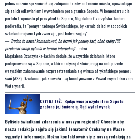
podkreśla, że "pomysł radnego Świderskiego, by karmić dzieci w sopockich
szkołach mięsem tych zwierząt, jest bulwersujący".
—
Trudno to nawet komentować, bo brzmi jak ponury żart, choć radny PiS
przekazał swoje pytania w formie interpelacji
- mówi.
Magdalena Czarzyńska-Jachim dodaje, że wszystkie działania, które
podejmowane są w Sopocie, a które dotyczą dzików, mają na celu przede
wszystkim zahamowanie rozprzestrzeniania się wirusa afrykańskiego pomoru
świń (ASF). Działania - jak zauważa - są koordynowane z Powiatowym Lekarzem
Weterynarii.
CZYTAJ TEŻ:
Będąc wiceprezydentem Sopotu
grożono jej śmiercią. Sąd wydał wyrok
Byliście świadkami zdarzenia w naszym regionie? Chcecie aby
nasza redakcja zajęła się jakimś tematem? Czekamy na Wasze
sygnały i informacje. Można kontaktować się z naszą redakcją za
pośrednictwem
strony facebookowej
i mailowo:
redakcja@nadmorski24.pl
. Dyżurujemy także pod numerem
telefonu 729 715 670.