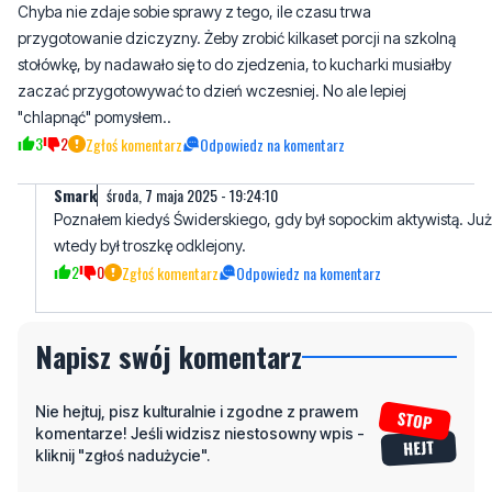
zaczać przygotowywać to dzień wczesniej. No ale lepiej
"chlapnąć" pomysłem..
3
2
Zgłoś komentarz
Odpowiedz na komentarz
Smark
środa, 7 maja 2025 - 19:24:10
Poznałem kiedyś Świderskiego, gdy był sopockim aktywistą. Już
wtedy był troszkę odklejony.
2
0
Zgłoś komentarz
Odpowiedz na komentarz
Napisz swój komentarz
Nie hejtuj, pisz kulturalnie i zgodne z prawem
komentarze! Jeśli widzisz niestosowny wpis -
kliknij "zgłoś nadużycie".
Imię / Podpis