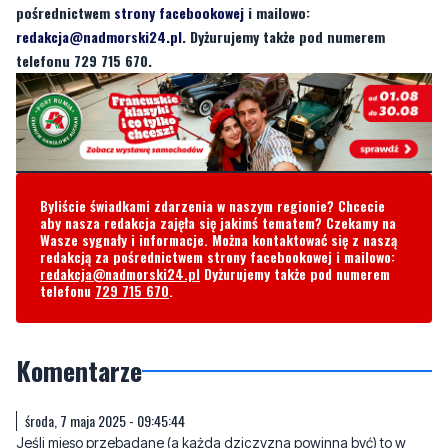
Byliście świadkami zdarzenia w naszym regionie? Chcecie
aby nasza redakcja zajęła się jakimś tematem? Czekamy na
Wasze sygnały i informacje. Można kontaktować się z naszą
redakcją za pośrednictwem strony facebookowej i mailowo:
redakcja@nadmorski24.pl
Dyżurujemy także pod numerem
telefonu
729 715 670
.
Komentarze
środa, 7 maja 2025 - 09:45:44
Jeśli mięso przebadane (a każda dziczyzna powinna być) to w
czym problem?
14
1
Zgłoś komentarz
Odpowiedz na komentarz