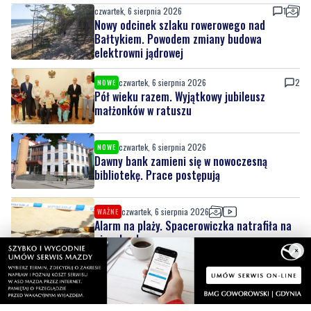
elektrowni jądrowej
czwartek, 6 sierpnia 2026
2
NOWE
Pół wieku razem. Wyjątkowy jubileusz
małżonków w ratuszu
czwartek, 6 sierpnia 2026
NOWE
Dawny bank zamieni się w nowoczesną
bibliotekę. Prace postępują
czwartek, 6 sierpnia 2026
WAŻNE
Alarm na plaży. Spacerowiczka natrafiła na
niewybuch
czwartek, 6 sierpnia 2026
Adamczycha wróciła na mały ekran. W '1670'
×
ponownie widzimy aktorkę z Gdyni