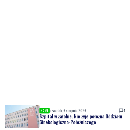
czwartek, 6 sierpnia 2026
4
NOWE
Szpital w żałobie. Nie żyje położna Oddziału
Ginekologiczno-Położniczego
czwartek, 6 sierpnia 2026
1
Nowy odcinek szlaku rowerowego nad
Bałtykiem. Powodem zmiany budowa