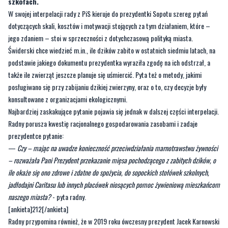
jego zdaniem – stoi w sprzeczności z dotychczasową polityką miasta.
Świderski chce wiedzieć m.in., ile dzików zabito w ostatnich siedmiu latach, na
podstawie jakiego dokumentu prezydentka wyraziła zgodę na ich odstrzał, a
także ile zwierząt jeszcze planuje się uśmiercić. Pyta też o metody, jakimi
posługiwano się przy zabijaniu dzikiej zwierzyny, oraz o to, czy decyzje były
konsultowane z organizacjami ekologicznymi.
Najbardziej zaskakujące pytanie pojawia się jednak w dalszej części interpelacji.
Radny porusza kwestię racjonalnego gospodarowania zasobami i zadaje
prezydentce pytanie:
—
Czy – mając na uwadze konieczność przeciwdziałania marnotrawstwu żywności
– rozważała Pani Prezydent przekazanie mięsa pochodzącego z zabitych dzików, o
ile okaże się ono zdrowe i zdatne do spożycia, do sopockich stołówek szkolnych,
jadłodajni Caritasu lub innych placówek niosących pomoc żywieniową mieszkańcom
naszego miasta?
- pyta radny.
[ankieta]212[/ankieta]
Radny przypomina również, że w 2019 roku ówczesny prezydent Jacek Karnowski
jednoznacznie sprzeciwiał się zabijaniu dzików na terenie miasta, opowiadając
się za ich odławianiem i wywożeniem poza granice Sopotu. W komentarzu dla
portalu trojmiasto.pl prezydentka Sopotu, Magdalena Czarzyńska-Jachim