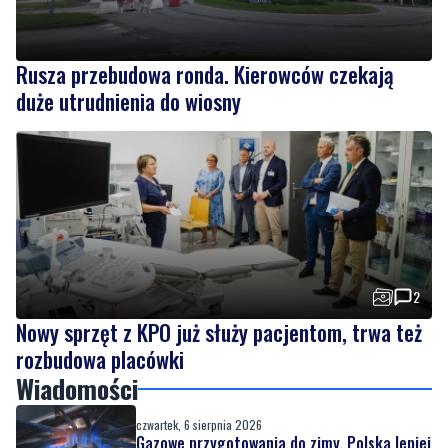
Rusza przebudowa ronda. Kierowców czekają
duże utrudnienia do wiosny
2
Nowy sprzęt z KPO już służy pacjentom, trwa też
rozbudowa placówki
Wiadomości
czwartek, 6 sierpnia 2026
Gazowe przygotowania do zimy. Polska lepiej
wygląda niż inne kraje w Europie
czwartek, 6 sierpnia 2026