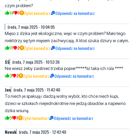
środa, 7 maja 2025 - 10:04:05
Mięso z dzika jest ekologiczne, więc w czym problem? Mało tego
niektórzy się tym mięsem zachwycają. A ktoś szuka dziury w całym.
11
2
Zgłoś komentarz
Odpowiedz na komentarz
$$
środa, 7 maja 2025 - 10:53:36
Nie wiesz żeby zaistnieć trzeba popier*****lić taka ich rola ****
3
2
Zgłoś komentarz
Odpowiedz na komentarz
Jan
środa, 7 maja 2025 - 11:42:40
To niech je spakują i dadzą wolny wybór, kto chce niech kupi,
dzieci w szkołach niejednokrotnie nie jedzą obiadów a napewno
dzika wsuną.
5
1
Zgłoś komentarz
Odpowiedz na komentarz
Nowak
środa, 7 maja 2025 - 12:42:40
Niby skąd pani prezydent ma wiedzieć, ile dzików zabito w ciągu
siedmiu lat.
2
1
Zgłoś komentarz
Odpowiedz na komentarz