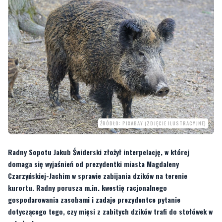
ŹRÓDŁO: PIXABAY (ZDJĘCIE ILUSTRACYJNE)
Radny Sopotu Jakub Świderski złożył interpelację, w której
domaga się wyjaśnień od prezydentki miasta Magdaleny
Czarzyńskiej-Jachim w sprawie zabijania dzików na terenie
kurortu. Radny porusza m.in. kwestię racjonalnego
gospodarowania zasobami i zadaje prezydentce pytanie
dotyczącego tego, czy mięsi z zabitych dzików trafi do stołówek w
szkołach.
W swojej interpelacji rady z PiS kieruje do prezydentki Sopotu szereg pytań
dotyczących skali, kosztów i motywacji stojących za tym działaniem, które –