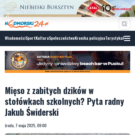
Wiadomości
Sport
Kultura
Społeczeństwo
Kronika policyjna
Turystyka
Fotoga
Mięso z zabitych dzików w
stołówkach szkolnych? Pyta radny
Jakub Świderski
środa, 7 maja 2025, 09:00