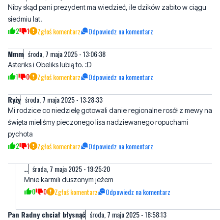
Mmm
środa, 7 maja 2025 - 13:06:38
Asteriks i Obeliks lubią to. :D
1
0
Zgłoś komentarz
Odpowiedz na komentarz
Ryży
środa, 7 maja 2025 - 13:28:33
Mi rodzice co niedzielę gotowali danie regionalne rosół z mewy na
święta mieliśmy pieczonego lisa nadziewanego ropuchami
pychota
2
1
Zgłoś komentarz
Odpowiedz na komentarz
..
środa, 7 maja 2025 - 19:25:20
Mnie karmili duszonym jeżem
0
0
Zgłoś komentarz
Odpowiedz na komentarz
Pan Radny chciał błysnąć
środa, 7 maja 2025 - 18:58:13
Chyba nie zdaje sobie sprawy z tego, ile czasu trwa
przygotowanie dziczyzny. Żeby zrobić kilkaset porcji na szkolną
stołówkę, by nadawało się to do zjedzenia, to kucharki musiałby