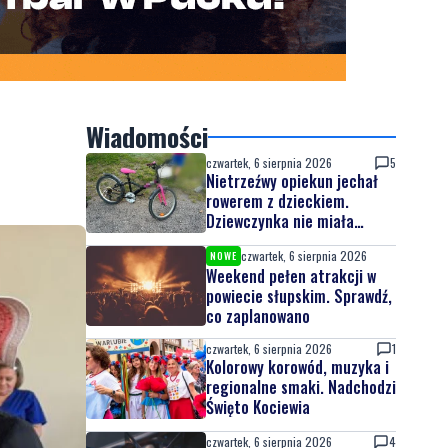
Wiadomości
czwartek, 6 sierpnia 2026
5
Nietrzeźwy opiekun jechał
rowerem z dzieckiem.
Dziewczynka nie miała
kasku
czwartek, 6 sierpnia 2026
NOWE
Weekend pełen atrakcji w
powiecie słupskim. Sprawdź,
co zaplanowano
czwartek, 6 sierpnia 2026
1
Kolorowy korowód, muzyka i
regionalne smaki. Nadchodzi
Święto Kociewia
czwartek, 6 sierpnia 2026
4