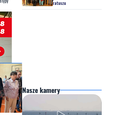
ystępy
ratuszu
Nasze kamery