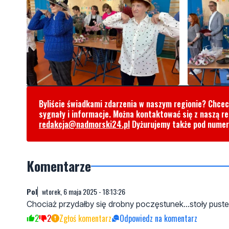
Byliście świadkami zdarzenia w naszym regionie? Chce
sygnały i informacje. Można kontaktować się z naszą r
redakcja@nadmorski24.pl
Dyżurujemy także pod nume
Komentarze
Pol
wtorek, 6 maja 2025 - 18:13:26
Chociaż przydałby się drobny poczęstunek...stoły puste
2
2
Zgłoś komentarz
Odpowiedz na komentarz