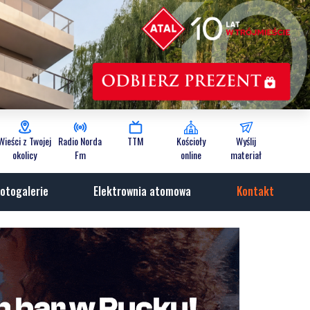
Wieści z Twojej
Radio Norda
TTM
Kościoły
Wyślij
okolicy
Fm
online
materiał
otogalerie
Elektrownia atomowa
Kontakt