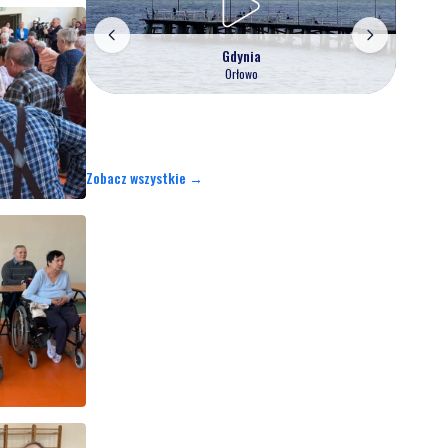
Gdynia
Orłowo
Zobacz wszystkie →