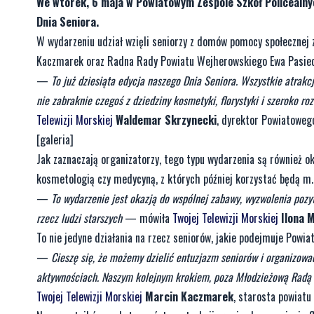
We wtorek, 6 maja w Powiatowym Zespole Szkół Policealnyc
Dnia Seniora.
W wydarzeniu udział wzięli seniorzy z domów pomocy społecznej 
Kaczmarek oraz Radna Rady Powiatu Wejherowskiego Ewa Pasie
—
To już dziesiąta edycja naszego Dnia Seniora. Wszystkie atrakc
nie zabraknie czegoś z dziedziny kosmetyki, florystyki i szeroko ro
Telewizji Morskiej
Waldemar Skrzynecki
, dyrektor Powiatoweg
[galeria]
Jak zaznaczają organizatorzy, tego typu wydarzenia są również o
kosmetologią czy medycyną, z których później korzystać będą m.i
—
To wydarzenie jest okazją do wspólnej zabawy, wyzwolenia pozyt
rzecz ludzi starszych
— mówiła
Twojej Telewizji Morskiej
Ilona 
To nie jedyne działania na rzecz seniorów, jakie podejmuje Powia
—
Cieszę się, że możemy dzielić entuzjazm seniorów i organizowa
aktywnościach. Naszym kolejnym krokiem, poza Młodzieżową Radą
Twojej Telewizji Morskiej
Marcin Kaczmarek
, starosta powiat