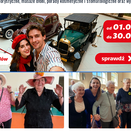
florystyczne, masaże dłoni, porady kosmetyczne i stomatologiczne oraz w