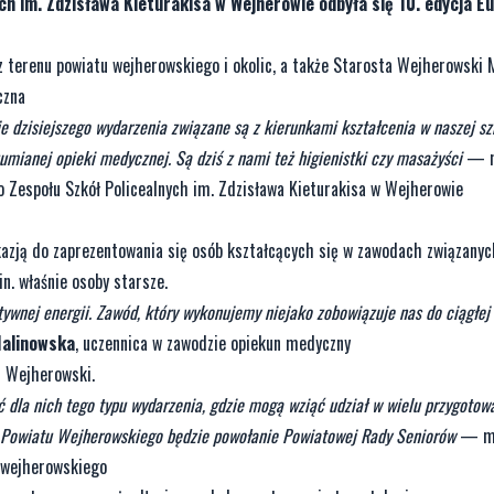
h im. Zdzisława Kieturakisa w Wejherowie odbyła się 10. edycja E
z terenu powiatu wejherowskiego i okolic, a także Starosta Wejherowski 
czna
je dzisiejszego wydarzenia związane są z kierunkami kształcenia w naszej sz
zumianej opieki medycznej. Są dziś z nami też higienistki czy masażyści
— m
o Zespołu Szkół Policealnych im. Zdzisława Kieturakisa w Wejherowie
kazją do zaprezentowania się osób kształcących się w zawodach związanyc
n. właśnie osoby starsze.
ywnej energii. Zawód, który wykonujemy niejako zobowiązuje nas do ciągłej 
Malinowska
, uczennica w zawodzie opiekun medyczny
t Wejherowski.
ć dla nich tego typu wydarzenia, gdzie mogą wziąć udział w wielu przygotow
 Powiatu Wejherowskiego będzie powołanie Powiatowej Rady Seniorów
— mó
u wejherowskiego