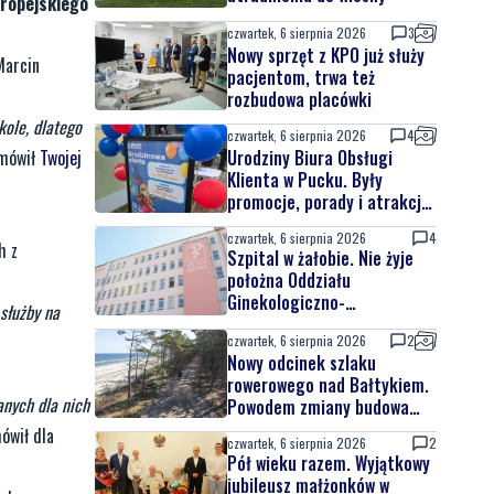
uropejskiego
czwartek, 6 sierpnia 2026
3
Nowy sprzęt z KPO już służy
Marcin
pacjentom, trwa też
rozbudowa placówki
kole, dlatego
czwartek, 6 sierpnia 2026
4
ówił
Twojej
Urodziny Biura Obsługi
Klienta w Pucku. Były
promocje, porady i atrakcje
dla najmłodszych
czwartek, 6 sierpnia 2026
4
h z
Szpital w żałobie. Nie żyje
położna Oddziału
Ginekologiczno-
służby na
Położniczego
czwartek, 6 sierpnia 2026
2
Nowy odcinek szlaku
rowerowego nad Bałtykiem.
anych dla nich
Powodem zmiany budowa
elektrowni jądrowej
wił dla
czwartek, 6 sierpnia 2026
2
Pół wieku razem. Wyjątkowy
jubileusz małżonków w