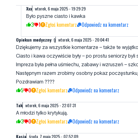
Xxx
wtorek, 6 maja 2025 - 19:29:29
Było pyszne ciasto i kawka
3
1
Zgłoś komentarz
Odpowiedz na komentarz
Opiekun medyczny :)
wtorek, 6 maja 2025 - 20:04:41
Dziękujemy za wszystkie komentarze – także te wyjąt
Ciasto i kawa oczywiście były – po prostu seniorzy byli s
Impreza była pełna uśmiechu, zabawy i wzruszeń – szkoda
Następnym razem zrobimy osobny pokaz poczęstunku, że
Pozdrawiam ????
5
0
Zgłoś komentarz
Odpowiedz na komentarz
Tak
wtorek, 6 maja 2025 - 22:07:31
A młodzi tylko krytykują.
3
0
Zgłoś komentarz
Odpowiedz na komentarz
Kasia
środa, 7 maja 2025 - 07:52:09