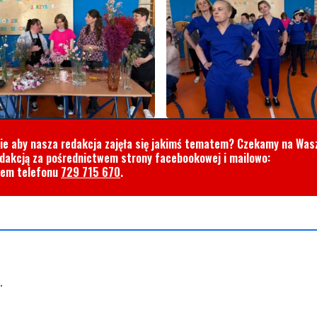
cie aby nasza redakcja zajęła się jakimś tematem? Czekamy na Was
edakcją za pośrednictwem strony facebookowej i mailowo:
rem telefonu
729 715 670
.
.