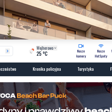
Wejherowo
Nasze
Nasze
o
25
C
kamery
HotSpoty
eczeństwo
Kronika policyjna
Turystyka
F