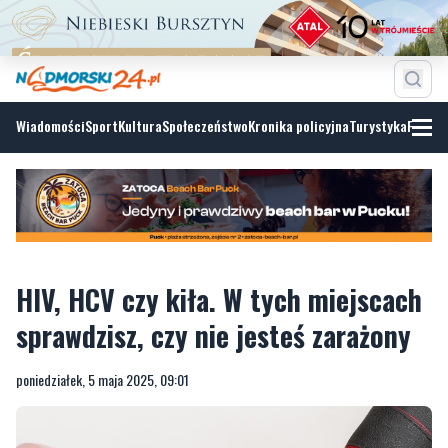
Wiadomości
Sport
Kultura
Społeczeństwo
Kronika policyjna
Turystyka
Fotoga
HIV, HCV czy kiła. W tych miejscach
sprawdzisz, czy nie jesteś zarażony
poniedziałek, 5 maja 2025, 09:01