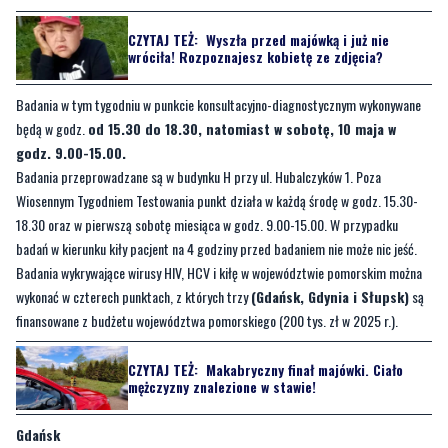
CZYTAJ TEŻ:
Wyszła przed majówką i już nie
wróciła! Rozpoznajesz kobietę ze zdjęcia?
Badania w tym tygodniu w punkcie konsultacyjno-diagnostycznym wykonywane
będą w godz.
od 15.30 do 18.30, natomiast w sobotę, 10 maja w
godz. 9.00-15.00.
Badania przeprowadzane są w budynku H przy ul. Hubalczyków 1. Poza
Wiosennym Tygodniem Testowania punkt działa w każdą środę w godz. 15.30-
18.30 oraz w pierwszą sobotę miesiąca w godz. 9.00-15.00. W przypadku
badań w kierunku kiły pacjent na 4 godziny przed badaniem nie może nic jeść.
Badania wykrywające wirusy HIV, HCV i kiłę w województwie pomorskim można
wykonać w czterech punktach, z których trzy
(Gdańsk, Gdynia i Słupsk)
są
finansowane z budżetu województwa pomorskiego (200 tys. zł w 2025 r.).
CZYTAJ TEŻ:
Makabryczny finał majówki. Ciało
mężczyzny znalezione w stawie!
Gdańsk