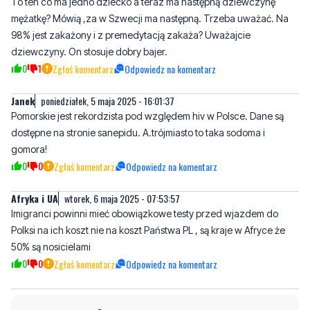
To ten co ma jedno dziecko a teraz ma następną dziewczynę
mężatkę? Mówią ,za w Szwecji ma następną. Trzeba uważać. Na
98% jest zakażony i z premedytacją zakaża? Uważajcie
dziewczyny. On stosuje dobry bajer.
0
1
Zgłoś komentarz
Odpowiedz na komentarz
Janek
poniedziałek, 5 maja 2025 - 16:01:37
Pomorskie jest rekordzista pod względem hiv w Polsce. Dane są
dostępne na stronie sanepidu. A.trójmiasto to taka sodoma i
gomora!
0
0
Zgłoś komentarz
Odpowiedz na komentarz
Afryka i UA
wtorek, 6 maja 2025 - 07:53:57
Imigranci powinni mieć obowiązkowe testy przed wjazdem do
Polksi na ich koszt nie na koszt Państwa PL , są kraje w Afryce że
50% są nosicielami
0
0
Zgłoś komentarz
Odpowiedz na komentarz