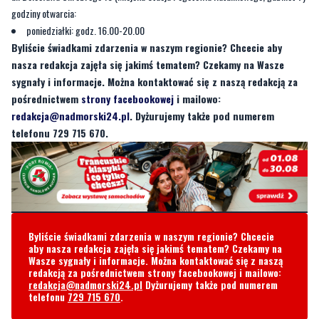
godziny otwarcia:
poniedziałki: godz. 16.00-20.00
Byliście świadkami zdarzenia w naszym regionie? Chcecie aby
nasza redakcja zajęła się jakimś tematem? Czekamy na Wasze
sygnały i informacje. Można kontaktować się z naszą redakcją za
pośrednictwem
strony facebookowej
i mailowo:
redakcja@nadmorski24.pl
. Dyżurujemy także pod numerem
telefonu 729 715 670.
Byliście świadkami zdarzenia w naszym regionie? Chcecie
aby nasza redakcja zajęła się jakimś tematem? Czekamy na
Wasze sygnały i informacje. Można kontaktować się z naszą
redakcją za pośrednictwem strony facebookowej i mailowo:
redakcja@nadmorski24.pl
Dyżurujemy także pod numerem
telefonu
729 715 670
.