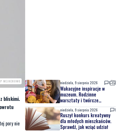
PP WEJHEROWO
niedziela, 9 sierpnia 2026
1
Wakacyjne inspiracje w
muzeum. Rodzinne
z bliskimi.
warsztaty i twórcze
spotkania
powrotu
niedziela, 9 sierpnia 2026
1
Ruszył konkurs kreatywny
dla młodych mieszkańców.
ej pory nie
Sprawdź, jak wziąć udział