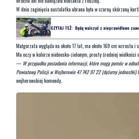
wróciła ani nie nawiązała kontaktu z rodziną.
W dniu zaginięcia nastolatka ubrana była w czarną skórzaną kurt
CZYTAJ TEŻ:
Będą walczyć z nieprawidłowo zam
Małgorzata wygląda na około 17 lat, ma około 169 cm wzrostu i s
Ma oczy w kolorze niebiesko-zielonym, prosty średniej wielkości n
—
W przypadku posiadania informacji, które mogą pomóc w odnale
Powiatową Policji w Wejherowie 47 742 97 22 (dyżurny jednostki)
wejherowskiej komendy.