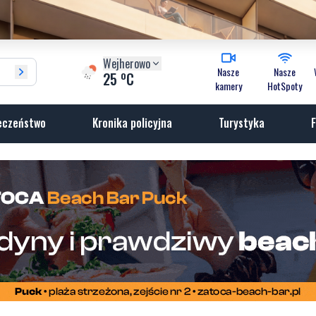
Wejherowo
Nasze
Nasze
o
25
C
kamery
HotSpoty
eczeństwo
Kronika policyjna
Turystyka
F