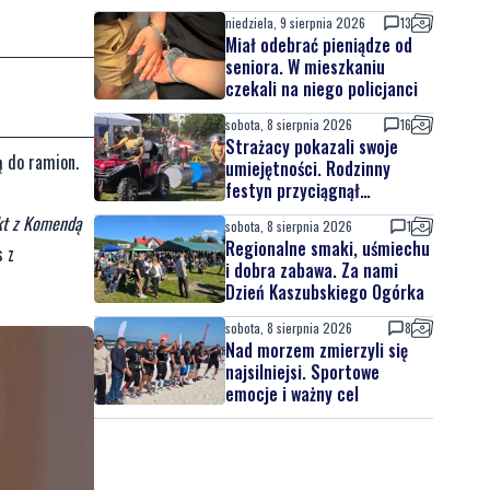
niedziela, 9 sierpnia 2026
13
Miał odebrać pieniądze od
seniora. W mieszkaniu
czekali na niego policjanci
sobota, 8 sierpnia 2026
16
Strażacy pokazali swoje
ą do ramion.
umiejętności. Rodzinny
festyn przyciągnął
mieszkańców oraz gości
akt z Komendą
sobota, 8 sierpnia 2026
1
Regionalne smaki, uśmiechu
s z
i dobra zabawa. Za nami
Dzień Kaszubskiego Ogórka
sobota, 8 sierpnia 2026
8
Nad morzem zmierzyli się
najsilniejsi. Sportowe
emocje i ważny cel