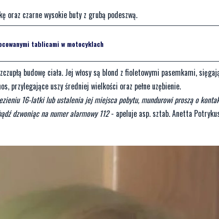
kę oraz czarne wysokie buty z grubą podeszwą.
ocowanymi tablicami w motocyklach
zczupłą budowę ciała. Jej włosy są blond z fioletowymi pasemkami, sięgaj
os, przylegające uszy średniej wielkości oraz pełne uzębienie.
zieniu 16-latki lub ustalenia jej miejsca pobytu, mundurowi proszą o kont
 bądź dzwoniąc na numer alarmowy 112
- apeluje asp. sztab. Anetta Potryku