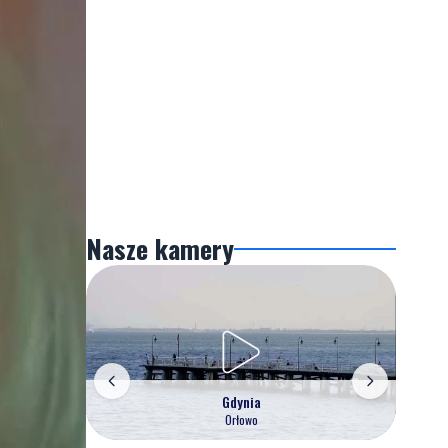
Nasze kamery
Gdynia
Orłowo