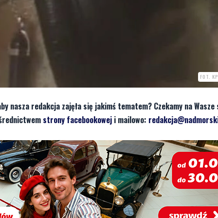
FOT. K
aby nasza redakcja zajęła się jakimś tematem? Czekamy na Wasze 
pośrednictwem
strony facebookowej
i mailowo:
redakcja@nadmorski