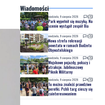
Wiadomości
niedziela, 9 sierpnia 2026
1
Park wypełnił się muzyką. Na
scenie wystąpił zespół Ilia
niedziela, 9 sierpnia 2026
2
Nowa strefa rekreacji
powstała w ramach Budżetu
Obywatelskiego
niedziela, 9 sierpnia 2026
4
Wojskowe pojazdy, pokazy i
atrakcje. Jubileuszowy
Piknik Militarny
niedziela, 9 sierpnia 2026
4
Tu można znaleźć prawdziwe
perełki. Pchli targ cieszy się
zainteresowaniem