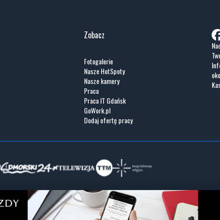
Zobacz
Nad
Two
Fotogalerie
Inf
Nasze HotSpoty
oko
Nasze kamery
Ka
Praca
Praca IT Gdańsk
GoWork.pl
Dodaj ofertę pracy