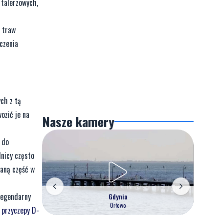
 talerzowych,
u traw
czenia
ch z tą
ozić je na
Nasze kamery
 do
lnicy często
daną część w
legendarny
Gdynia
Orłowo
 przyczepy D-