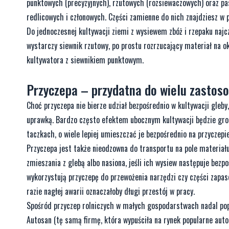
punktowych (precyzyjnych), rzutowych (rozsiewaczowych) oraz 
redlicowych i członowych. Części zamienne do nich znajdziesz w 
Do jednoczesnej kultywacji ziemi z wysiewem zbóż i rzepaku najc
wystarczy siewnik rzutowy, po prostu rozrzucający materiał na o
kultywatora z siewnikiem punktowym.
Przyczepa – przydatna do wielu zastos
Choć przyczepa nie bierze udział bezpośrednio w kultywacji gleb
uprawką. Bardzo często efektem ubocznym kultywacji będzie grom
taczkach, o wiele lepiej umieszczać je bezpośrednio na przyczepi
Przyczepa jest także nieodzowna do transportu na pole materiału,
zmieszania z glebą albo nasiona, jeśli ich wysiew następuje bezp
wykorzystują przyczepę do przewożenia narzędzi czy części zapas
razie nagłej awarii oznaczałoby długi przestój w pracy.
Spośród przyczep rolniczych w małych gospodarstwach nadal pop
Autosan (tę samą firmę, która wypuściła na rynek popularne auto