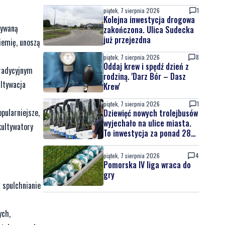
piątek, 7 sierpnia 2026
1
Kolejna inwestycja drogowa
żywaną
zakończona. Ulica Sudecka
już przejezdna
iemię, unoszą
piątek, 7 sierpnia 2026
8
Oddaj krew i spędź dzień z
tradycyjnym
rodziną. 'Darz Bór – Dasz
ultywacja
Krew'
piątek, 7 sierpnia 2026
1
pularniejsze,
Dziewięć nowych trolejbusów
wyjechało na ulice miasta.
kultywatory
To inwestycja za ponad 28
mln zł
piątek, 7 sierpnia 2026
4
Pomorska IV liga wraca do
gry
 spulchnianie
ych,