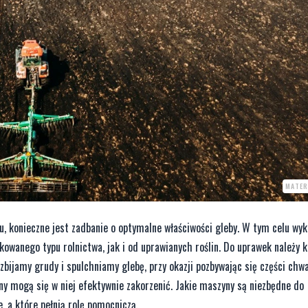
MATER
, konieczne jest zadbanie o optymalne właściwości gleby. W tym celu wy
kowanego typu rolnictwa, jak i od uprawianych roślin. Do uprawek należy 
zbijamy grudy i spulchniamy glebę, przy okazji pozbywając się części chw
iny mogą się w niej efektywnie zakorzenić. Jakie maszyny są niezbędne do
, a które pełnią rolę pomocniczą.