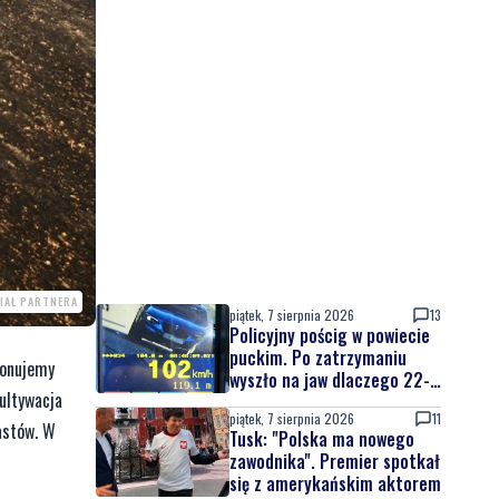
IAŁ PARTNERA
piątek, 7 sierpnia 2026
13
Policyjny pościg w powiecie
puckim. Po zatrzymaniu
konujemy
wyszło na jaw dlaczego 22-
kultywacja
latek uciekał
piątek, 7 sierpnia 2026
11
astów. W
Tusk: "Polska ma nowego
zawodnika". Premier spotkał
się z amerykańskim aktorem