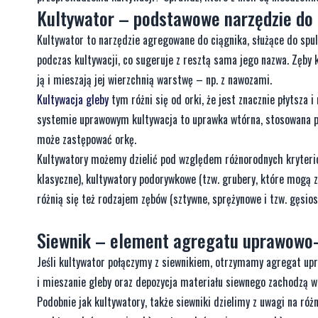
Kultywator – podstawowe narzędzie do 
Kultywator to narzędzie agregowane do ciągnika, służące do spul
podczas kultywacji, co sugeruje z resztą sama jego nazwa. Zęby 
ją i mieszają jej wierzchnią warstwę – np. z nawozami.
Kultywacja gleby
tym różni się od orki, że jest znacznie płytsza i
systemie uprawowym kultywacja to uprawka wtórna, stosowana po 
może zastępować orkę.
Kultywatory możemy dzielić pod względem różnorodnych kryteriów
klasyczne), kultywatory podorywkowe (tzw. grubery, które mogą z
różnią się też rodzajem zębów (sztywne, sprężynowe i tzw. gęsio
Siewnik – element agregatu uprawowo
Jeśli kultywator połączymy z siewnikiem, otrzymamy agregat upr
i mieszanie gleby oraz depozycja materiału siewnego zachodzą
Podobnie jak kultywatory, także siewniki dzielimy z uwagi na r