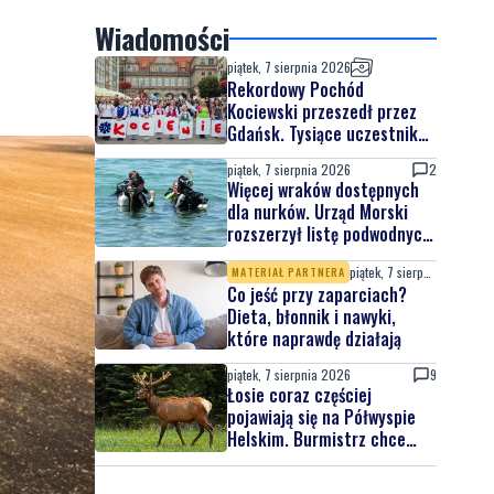
Wiadomości
piątek, 7 sierpnia 2026
Rekordowy Pochód
Kociewski przeszedł przez
Gdańsk. Tysiące uczestników
na jubileuszowej edycji
piątek, 7 sierpnia 2026
2
Więcej wraków dostępnych
dla nurków. Urząd Morski
rozszerzył listę podwodnych
atrakcji
piątek, 7 sierpnia 2026
MATERIAŁ PARTNERA
Co jeść przy zaparciach?
Dieta, błonnik i nawyki,
które naprawdę działają
piątek, 7 sierpnia 2026
9
Łosie coraz częściej
pojawiają się na Półwyspie
Helskim. Burmistrz chce
nowych znaków drogowych