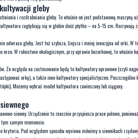
kultywacji gleby
chniania i rozdrabniania gleby. To właśnie on jest podstawową maszyną u
kultywatora zagłębiają się w glebie dość płytko – na 5-15 cm. Rozrywają z
 nie odwraca gleby. Jest też szybsza, lżejsza i mniej inwazyjna od orki. W 
orce. W rolnictwie ekologicznym, przy uprawie bezorkowej, to właśnie k
. Ze względu na zastosowanie będą to kultywatory uprawowe (czyli najpo
astępować orkę), a także inne kultywatory specjalistyczne. Poszczególne 
stópki). Możemy wybrać model kultywatora zawieszany lub ciągany.
-siewnego
awowo-siewny. Urządzenie to znacznie przyspiesza prace polowe, ponieważ
 w tym samym momencie.
óżne kryteria. Pod względem sposobu wysiewu mówimy o siewnikach rzędow