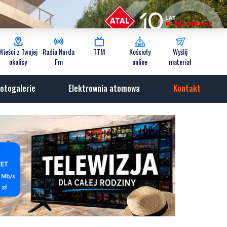
Wieści z Twojej
Radio Norda
TTM
Kościoły
Wyślij
okolicy
Fm
online
materiał
otogalerie
Elektrownia atomowa
Kontakt