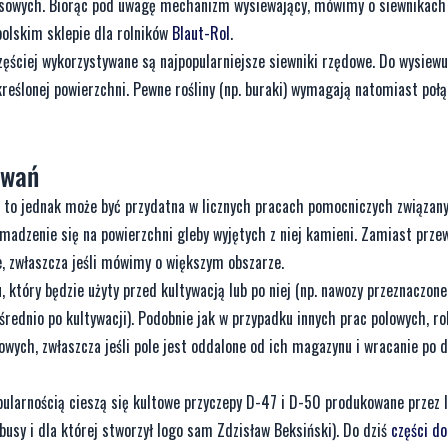
pasowych. Biorąc pod uwagę mechanizm wysiewający, mówimy o siewnikach
polskim sklepie dla rolników
Blaut-Rol
.
zęściej wykorzystywane są najpopularniejsze siewniki rzędowe. Do wysiew
kreślonej powierzchni. Pewne rośliny (np. buraki) wymagają natomiast połą
owań
y, to jednak może być przydatna w licznych pracach pomocniczych związany
adzenie się na powierzchni gleby wyjętych z niej kamieni. Zamiast przew
e, zwłaszcza jeśli mówimy o większym obszarze.
 który będzie użyty przed kultywacją lub po niej (np. nawozy przeznaczone
ośrednio po kultywacji). Podobnie jak w przypadku innych prac polowych, ro
owych, zwłaszcza jeśli pole jest oddalone od ich magazynu i wracanie po 
ularnością cieszą się kultowe przyczepy D-47 i D-50 produkowane przez 
busy i dla której stworzył logo sam Zdzisław Beksiński). Do dziś
części do