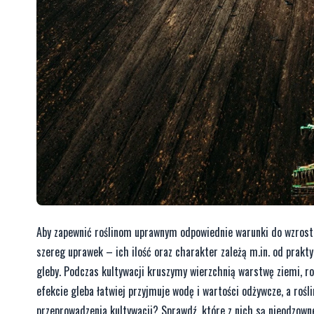
Aby zapewnić roślinom uprawnym odpowiednie warunki do wzrostu
szereg uprawek – ich ilość oraz charakter zależą m.in. od prakty
gleby. Podczas kultywacji kruszymy wierzchnią warstwę ziemi, ro
efekcie gleba łatwiej przyjmuje wodę i wartości odżywcze, a rośl
przeprowadzenia kultywacji? Sprawdź, które z nich są nieodzowne