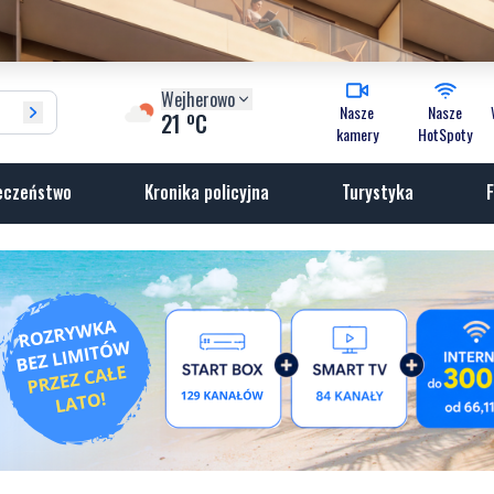
Wejherowo
Nasze
Nasze
o
21
C
kamery
HotSpoty
eczeństwo
Kronika policyjna
Turystyka
F