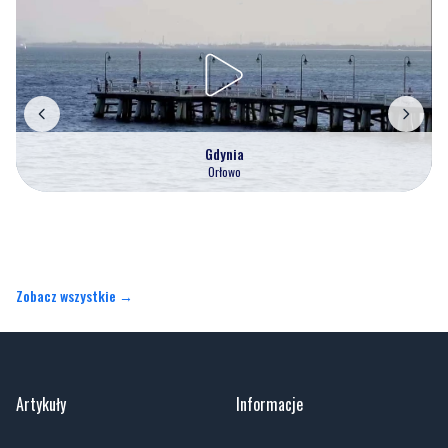
Gdynia
Orłowo
Zobacz wszystkie →
Artykuły
Informacje