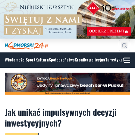
Wiadomości
Sport
Kultura
Społeczeństwo
Kronika policyjna
Turystyka
Fotoga
Jak unikać impulsywnych decyzji
inwestycyjnych?