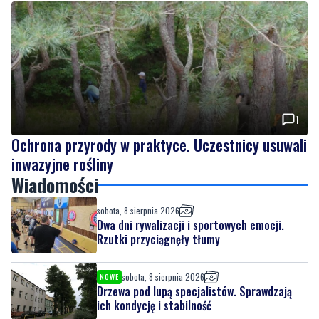
1
Ochrona przyrody w praktyce. Uczestnicy usuwali
inwazyjne rośliny
Wiadomości
sobota, 8 sierpnia 2026
Dwa dni rywalizacji i sportowych emocji.
Rzutki przyciągnęły tłumy
sobota, 8 sierpnia 2026
NOWE
Drzewa pod lupą specjalistów. Sprawdzają
ich kondycję i stabilność