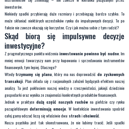
inwestorów.
Niekiedy spadki przybierają duże rozmiary i przebiegają bardzo szybko. To
może skłaniać niektórych uczestników rynku do impulsywnych decyzji. Te po
fakcie nie zawsze okazują się korzystne. Czy i jak można sobie z tym radzić?
Skąd biorą się impulsywne decyzje
inwestycyjne?
Z pragmatycznego punktu widzenia
inwestowanie powinno być nudne
. Im
mniej emocji towarzyszy nam przy kupowaniu i sprzedawaniu instrumentów
finansowych, tym lepiej. Dlaczego?
Wtedy
trzymamy się planu
, który ma nas doprowadzić
do zyskownych
transakcji
. Plan składa się z racjonalnych założeń będących efektem naszej
analizy. Ta jest pokłosiem naszej wiedzy o rzeczywistości, jakiejś dziedzinie
gospodarki oraz wynika ze znajomości konkretnych produktów finansowych.
Jednak w praktyce
dużą część naszych ruchów
na giełdzie czy rynku
pozagiełdowym
determinują emocje
. W kontekście inwestowania spośród
całej gamy odczuć liczą się właściwie dwa:
strach
i
chciwość
.
Nasza psychika jest tak skonstruowana, że nie lubimy tracić. Jeśli spadki