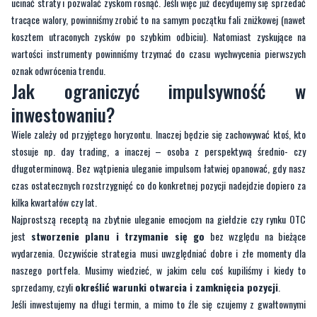
ucinać straty i pozwalać zyskom rosnąć. Jeśli więc już decydujemy się sprzedać
tracące walory, powinniśmy zrobić to na samym początku fali zniżkowej (nawet
kosztem utraconych zysków po szybkim odbiciu). Natomiast zyskujące na
wartości instrumenty powinniśmy trzymać do czasu wychwycenia pierwszych
oznak odwrócenia trendu.
Jak ograniczyć impulsywność w
inwestowaniu?
Wiele zależy od przyjętego horyzontu. Inaczej będzie się zachowywać ktoś, kto
stosuje np. day trading, a inaczej – osoba z perspektywą średnio- czy
długoterminową. Bez wątpienia uleganie impulsom łatwiej opanować, gdy nasz
czas ostatecznych rozstrzygnięć co do konkretnej pozycji nadejdzie dopiero za
kilka kwartałów czy lat.
Najprostszą receptą na zbytnie uleganie emocjom na giełdzie czy rynku OTC
jest
stworzenie planu i trzymanie się go
bez względu na bieżące
wydarzenia. Oczywiście strategia musi uwzględniać dobre i złe momenty dla
naszego portfela. Musimy wiedzieć, w jakim celu coś kupiliśmy i kiedy to
sprzedamy, czyli
określić warunki otwarcia i zamknięcia pozycji
.
Jeśli inwestujemy na długi termin, a mimo to źle się czujemy z gwałtownymi