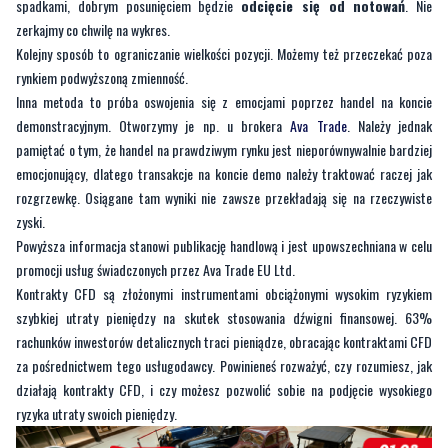
spadkami, dobrym posunięciem będzie
odcięcie się od notowań
. Nie
zerkajmy co chwilę na wykres.
Kolejny sposób to ograniczanie wielkości pozycji. Możemy też przeczekać poza
rynkiem podwyższoną zmienność.
Inna metoda to próba oswojenia się z emocjami poprzez handel na koncie
demonstracyjnym. Otworzymy je np. u brokera
Ava Trade
. Należy jednak
pamiętać o tym, że handel na prawdziwym rynku jest nieporównywalnie bardziej
emocjonujący, dlatego transakcje na koncie demo należy traktować raczej jak
rozgrzewkę. Osiągane tam wyniki nie zawsze przekładają się na rzeczywiste
zyski.
Powyższa informacja stanowi publikację handlową i jest upowszechniana w celu
promocji usług świadczonych przez Ava Trade EU Ltd.
Kontrakty CFD są złożonymi instrumentami obciążonymi wysokim ryzykiem
szybkiej utraty pieniędzy na skutek stosowania dźwigni finansowej. 63%
rachunków inwestorów detalicznych traci pieniądze, obracając kontraktami CFD
za pośrednictwem tego usługodawcy. Powinieneś rozważyć, czy rozumiesz, jak
działają kontrakty CFD, i czy możesz pozwolić sobie na podjęcie wysokiego
ryzyka utraty swoich pieniędzy.