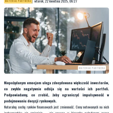
wtorek, 22 kwietnia 2025, 06:27
MATERIAŁ PARTNERA
MATERIAŁ PARTNERA
Niepożądanym emocjom ulega zdecydowana większość inwestorów,
co zwykle negatywnie odbija się na wartości ich portfeli.
Podpowiadamy, co zrobić, żeby ograniczyć impulsywność w
podejmowaniu decyzji rynkowych.
Naturalną cechą rynków finansowych jest zmienność. Ceny notowanych na nich
instrumentów się zmieniają – nie zawsze w kierunku pożądanym przez