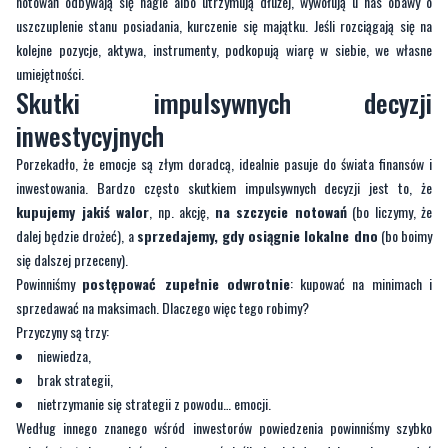
notowań odbywają się nagle albo utrzymują dłużej, wywołują u nas obawy o
uszczuplenie stanu posiadania, kurczenie się majątku. Jeśli rozciągają się na
kolejne pozycje, aktywa, instrumenty, podkopują wiarę w siebie, we własne
umiejętności.
Skutki impulsywnych decyzji
inwestycyjnych
Porzekadło, że emocje są złym doradcą, idealnie pasuje do świata finansów i
inwestowania. Bardzo często skutkiem impulsywnych decyzji jest to, że
kupujemy jakiś walor
, np. akcję,
na szczycie notowań
(bo liczymy, że
dalej będzie drożeć), a
sprzedajemy, gdy osiągnie lokalne dno
(bo boimy
się dalszej przeceny).
Powinniśmy
postępować zupełnie odwrotnie
: kupować na minimach i
sprzedawać na maksimach. Dlaczego więc tego robimy?
Przyczyny są trzy:
niewiedza,
brak strategii,
nietrzymanie się strategii z powodu… emocji.
Według innego znanego wśród inwestorów powiedzenia powinniśmy szybko