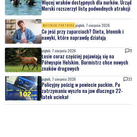
Więcej wraków dostępnych dla nurków. Urząd
Morski rozszerzył listę podwodnych atrakcji
piątek, 7 sierpnia 2026
MATERIAŁ PARTNERA
Co jeść przy zaparciach? Dieta, błonnik i
nawyki, które naprawdę działają
piątek, 7 sierpnia 2026
11
Łosie coraz częściej pojawiają się na
Półwyspie Helskim. Burmistrz chce nowych
znaków drogowych
piątek, 7 sierpnia 2026
23
Policyjny pościg w powiecie puckim. Po
zatrzymaniu wyszło na jaw dlaczego 22-
latek uciekał