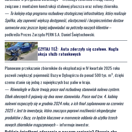
surowców oraz jeszcze lepiej odpowiadać na potrzeby naszych klientów
–
podkreśla Prezes Zarządu PERN S.A. Daniel Świętochowski.
CZYTAJ TEŻ:
Auta zderzyły się czołowo. Nagła
akcja służb ratunkowych
Planowane przekazanie zbiorników do eksploatacji w IV kwartale 2025 roku
pozwoli zwiększyć pojemność Bazy w Dębogórzu do ponad 500 tys. m³, dzięki
czemu stanie się jedną z największych baz paliw w kraju.
—
Równolegle w Bazie trwają prace nad rozbudową stanowisk nalewu cystern.
Obok obecnych 6 pojawią się dwa nowe stanowiska. Prace nad tzw. 4. kabiną
nalewni rozpoczęły się w grudniu 2024 roku, a ich finał zaplanowano na czerwiec
2025 r. Jest to inwestycja, która znacząco poprawi możliwości ekspedycyjne
produktów z Bazy, co będzie kluczowe w momencie oddania do użytku trzech
nowych zbiorników magazynowych
– informuje inwestor.
Byliście świadkami zdarzenia w naszym regionie? Chcecie aby
nasza redakcja zajęła się jakimś tematem? Czekamy na Wasze
sygnały i informacje. Można kontaktować się z naszą redakcją za
pośrednictwem
strony facebookowej
i mailowo: