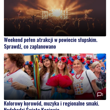
Weekend pełen atrakcji w powiecie słupskim.
Sprawdź, co zaplanowano
1
Kolorowy korowód, muzyka i regionalne smaki.
Nadchodzi Święto Kociewia
Wiadomości
czwartek, 6 sierpnia 2026
9