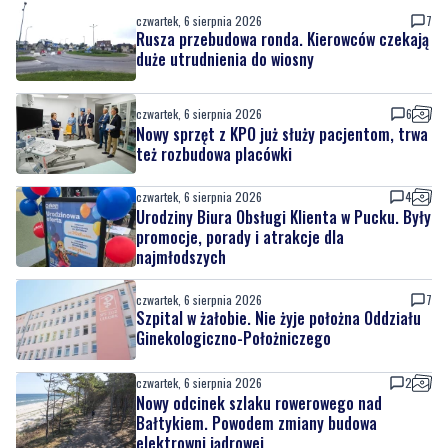
czwartek, 6 sierpnia 2026
6
Nowy sprzęt z KPO już służy pacjentom, trwa
też rozbudowa placówki
czwartek, 6 sierpnia 2026
4
Urodziny Biura Obsługi Klienta w Pucku. Były
promocje, porady i atrakcje dla
najmłodszych
czwartek, 6 sierpnia 2026
7
Szpital w żałobie. Nie żyje położna Oddziału
Ginekologiczno-Położniczego
czwartek, 6 sierpnia 2026
2
Nowy odcinek szlaku rowerowego nad
Bałtykiem. Powodem zmiany budowa
elektrowni jądrowej
czwartek, 6 sierpnia 2026
2
Pół wieku razem. Wyjątkowy jubileusz