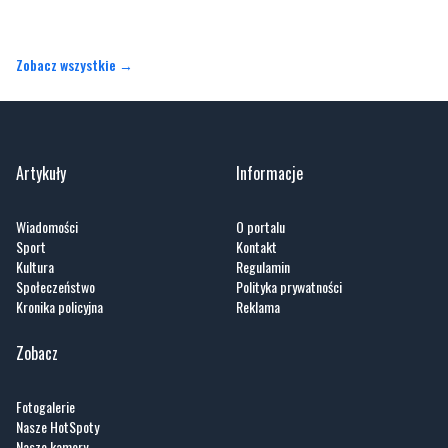
Artykuły
Informacje
Wiadomości
O portalu
Sport
Kontakt
Kultura
Regulamin
Społeczeństwo
Polityka prywatności
Kronika policyjna
Reklama
Zobacz
Fotogalerie
Nasze HotSpoty
Nasze kamery
Praca
Praca IT Gdańsk
GoWork.pl