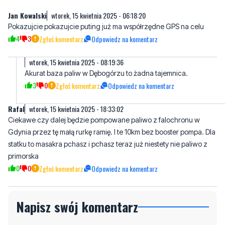
4
3
Zgłoś komentarz
Odpowiedz na komentarz
wtorek, 15 kwietnia 2025 - 08:19:36
Akurat baza paliw w Dębogórzu to żadna tajemnica.
3
0
Zgłoś komentarz
Odpowiedz na komentarz
Rafal
wtorek, 15 kwietnia 2025 - 18:33:02
Ciekawe czy dalej będzie pompowane paliwo z falochronu w
Gdynia przez tę małą rurkę ramię. I te 10km bez booster pompa. Dla
statku to masakra pchasz i pchasz teraz już niestety nie paliwo z
primorska
0
0
Zgłoś komentarz
Odpowiedz na komentarz
Napisz swój komentarz
Nie hejtuj, pisz kulturalnie i zgodne z prawem
komentarze! Jeśli widzisz niestosowny wpis -
kliknij "zgłoś nadużycie".