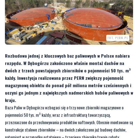
FOT. PERN.PL
Rozbudowa jednej z kluczowych baz paliwowych w Polsce nabiera
rozpędu. W Dębogórzu zakończono właśnie montaż dachów na
dwóch z trzech powstających zbiorników o pojemności 50 tys. m³
każdy. Inwestycja realizowana przez PERN zwiększy pojemność
magazynową obiektu do ponad pół miliona metrów sześciennych i
uczyni go jednym z największych nadmorskich hubów paliwowych w
kraju.
Baza Paliw w Dębogórzu wzbogaci się o trzy nowe zbiorniki magazynowe o
pojemności 50 tys. m³ każdy, wraz z infrastrukturą towarzyszącą,
przeznaczone do przechowywania produktów naftowych. Obecnie montowane są
konstrukcje stalowe zbiorników – na dwóch zakończono już budowę dachów,
natomiast w przypadku ostatniego – trzeciego zbiornika trwają roboty
związane z montażem konstrukcji stalowej płaszcza oraz osłony zbiornika.
—
To kolejny etap programu rozbudowy strategicznej infrastruktury, który realizuje
Spółka, aby zapewnić większą dostępność, elastyczność i bezpieczeństwo dostaw