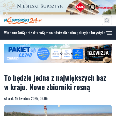
Wiadomości
Sport
Kultura
Społeczeństwo
Kronika policyjna
Turystyka
Fotoga
To będzie jedna z największych baz
w kraju. Nowe zbiorniki rosną
wtorek, 15 kwietnia 2025, 06:05