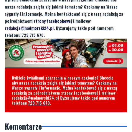
redakcja@nadmorski24.pl
. Dyżurujemy także pod numerem
telefonu 729 715 670.
Byliście świadkami zdarzenia w naszym regionie? Chcecie
aby nasza redakcja zajęła się jakimś tematem? Czekamy na
Wasze sygnały i informacje. Można kontaktować się z naszą
redakcją za pośrednictwem strony facebookowej i mailowo:
redakcja@nadmorski24.pl
Dyżurujemy także pod numerem
telefonu
729 715 670
.
Komentarze
Jan Kowalski
wtorek, 15 kwietnia 2025 - 06:18:20
Pokazujcie pokazujcie puting już ma współrzędne GPS na celu