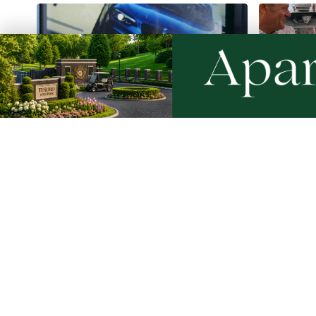
1
Policyjny pościg w powiecie
Tusk: "P
puckim. Po zatrzymaniu wyszło na
zawodnika
jaw dlaczego 22-latek uciekał
amerykań
Artykuły
Informacje
Wiadomości
O portalu
Sport
Kontakt