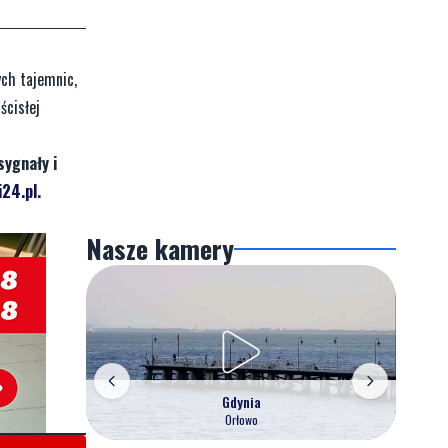
ych tajemnic,
ścisłej
sygnały i
24.pl
.
Nasze kamery
Gdynia
Orłowo