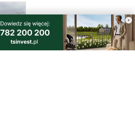
×
owa
a już
morski24.pl - portal informacyjny z Małego Trójmiasta Kaszubskiego.
ja codzienna dawka najnowszych wiadomości z najbliższej okolicy.
ormacje społeczne, kulturalne i sportowe z Wejherowa, Pucka, Redy, Rumi i