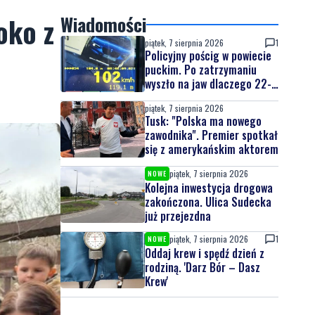
oko z
Wiadomości
piątek, 7 sierpnia 2026
1
Policyjny pościg w powiecie
puckim. Po zatrzymaniu
wyszło na jaw dlaczego 22-
latek uciekał
piątek, 7 sierpnia 2026
Tusk: "Polska ma nowego
zawodnika". Premier spotkał
się z amerykańskim aktorem
piątek, 7 sierpnia 2026
NOWE
Kolejna inwestycja drogowa
zakończona. Ulica Sudecka
już przejezdna
piątek, 7 sierpnia 2026
1
NOWE
Oddaj krew i spędź dzień z
rodziną. 'Darz Bór – Dasz
Krew'