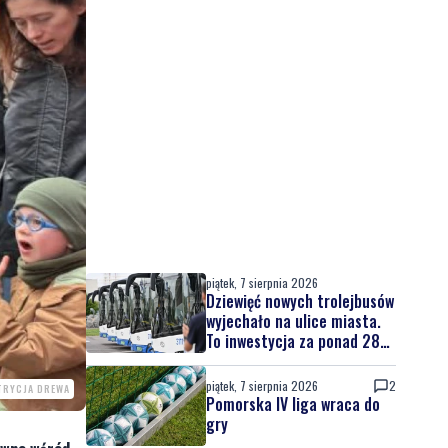
piątek, 7 sierpnia 2026
Dziewięć nowych trolejbusów
wyjechało na ulice miasta.
To inwestycja za ponad 28
mln zł
piątek, 7 sierpnia 2026
2
TRYCJA DREWA
Pomorska IV liga wraca do
gry