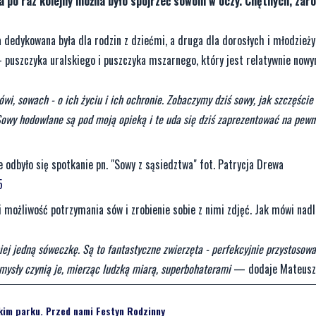
a po raz kolejny można było spojrzeć sowom w oczy. Chętnych, zar
 dedykowana była dla rodzin z dziećmi, a druga dla dorosłych i młodzieży
- puszczyka uralskiego i puszczyka mszarnego, który jest relatywnie no
i, sowach - o ich życiu i ich ochronie. Zobaczymy dziś sowy, jak szczęście
 Sowy hodowlane są pod moją opieką i te uda się dziś zaprezentować na pewn
odbyło się spotkanie pn. "Sowy z sąsiedztwa" fot. Patrycja Drewa
5
i możliwość potrzymania sów i zrobienie sobie z nimi zdjęć. Jak mówi nadl
ej jedną sóweczkę. Są to fantastyczne zwierzęta - perfekcyjnie przystosow
zmysły czynią je, mierząc ludzką miarą, superbohaterami
— dodaje Mateusz
im parku. Przed nami Festyn Rodzinny