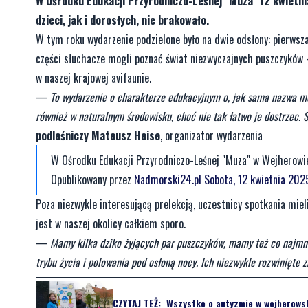
W Ośrodku Edukacji Przyrodniczo-Leśnej "Muza" 12 kwietni
dzieci, jak i dorosłych, nie brakowało.
W tym roku wydarzenie podzielone było na dwie odsłony: pierwsza
części słuchacze mogli poznać świat niezwyczajnych puszczyków 
w naszej krajowej avifaunie.
—
To wydarzenie o charakterze edukacyjnym o, jak sama nazwa mów
również w naturalnym środowisku, choć nie tak łatwo je dostrzec.
podleśniczy Mateusz Heise
, organizator wydarzenia
W Ośrodku Edukacji Przyrodniczo-Leśnej "Muza" w Wejherowie 
Opublikowany przez
Nadmorski24.pl
Sobota, 12 kwietnia 202
Poza niezwykle interesującą prelekcją, uczestnicy spotkania miel
jest w naszej okolicy całkiem sporo.
—
Mamy kilka dziko żyjących par puszczyków, mamy też co najmni
trybu życia i polowania pod osłoną nocy. Ich niezwykle rozwinięte 
CZYTAJ TEŻ:
Wszystko o autyzmie w wejherowsk