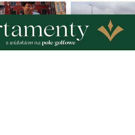
NOWE
olska ma nowego
Kolejna inwestycja drog
". Premier spotkał się z
zakończona. Ulica Sudeck
skim aktorem
przejezdna
Zobacz
Nad
Two
Fotogalerie
Inf
Nasze HotSpoty