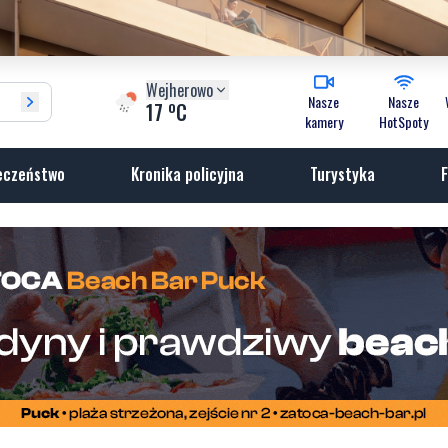
Wejherowo
Nasze
Nasze
o
17
C
kamery
HotSpoty
eczeństwo
Kronika policyjna
Turystyka
F