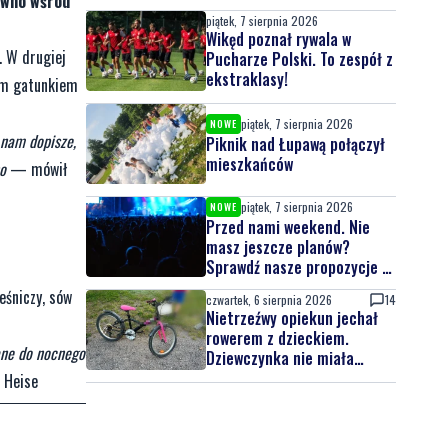
ówno wśród
piątek, 7 sierpnia 2026
Wikęd poznał rywala w
. W drugiej
Pucharze Polski. To zespół z
ekstraklasy!
wym gatunkiem
piątek, 7 sierpnia 2026
NOWE
 nam dopisze,
Piknik nad Łupawą połączył
mieszkańców
o
— mówił
piątek, 7 sierpnia 2026
NOWE
Przed nami weekend. Nie
masz jeszcze planów?
Sprawdź nasze propozycje w
powiecie wejherowskim i
eśniczy, sów
czwartek, 6 sierpnia 2026
14
puckim
Nietrzeźwy opiekun jechał
rowerem z dzieckiem.
ane do nocnego
Dziewczynka nie miała
kasku
 Heise