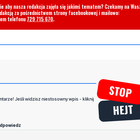
cie aby nasza redakcja zajęła się jakimś tematem? Czekamy na Was
edakcją za pośrednictwem strony facebookowej i mailowo:
rem telefonu
729 715 670
.
tarze! Jeśli widzisz niestosowny wpis - kliknij
dpowiedz