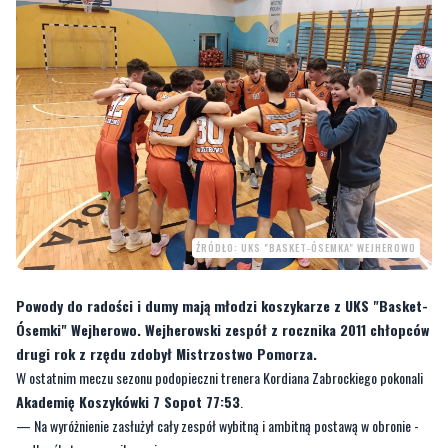
ŹRÓDŁO: UKS "BASKET-ÓSEMKA" WEJHEROWO
Powody do radości i dumy mają młodzi koszykarze z UKS "Basket-
Ósemki" Wejherowo. Wejherowski zespół z rocznika 2011 chłopców
drugi rok z rzędu zdobył Mistrzostwo Pomorza.
W ostatnim meczu sezonu podopieczni trenera Kordiana Zabrockiego pokonali
Akademię Koszykówki 7 Sopot 77:53
.
— Na wyróżnienie zasłużył cały zespół wybitną i ambitną postawą w obronie -
podkreśla trener wejherowian.
W finałach organizowanych przez Pomorski Okręgowy Związek Koszykówki
"Basket-Ósemka" oprócz z AK 7 zagrała też z
SKS Gama Starogard