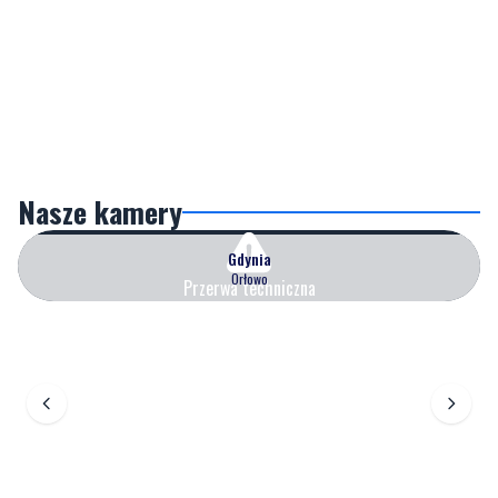
Nasze kamery
Gdynia
Orłowo
Przerwa techniczna