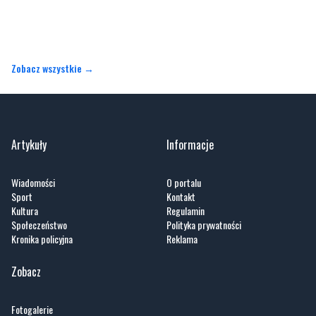
Zobacz wszystkie →
Artykuły
Informacje
Wiadomości
O portalu
Sport
Kontakt
Kultura
Regulamin
Społeczeństwo
Polityka prywatności
Kronika policyjna
Reklama
Zobacz
Fotogalerie
Nasze HotSpoty
Nasze kamery
Praca
Praca IT Gdańsk