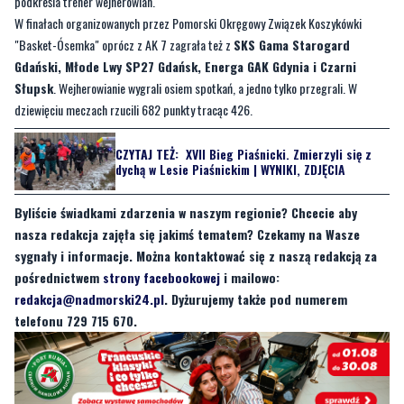
Gdański, Młode Lwy SP27 Gdańsk, Energa GAK Gdynia i Czarni
Słupsk
. Wejherowianie wygrali osiem spotkań, a jedno tylko przegrali. W
dziewięciu meczach rzucili 682 punkty tracąc 426.
CZYTAJ TEŻ:
XVII Bieg Piaśnicki. Zmierzyli się z
dychą w Lesie Piaśnickim | WYNIKI, ZDJĘCIA
Byliście świadkami zdarzenia w naszym regionie? Chcecie aby
nasza redakcja zajęła się jakimś tematem? Czekamy na Wasze
sygnały i informacje. Można kontaktować się z naszą redakcją za
pośrednictwem
strony facebookowej
i mailowo:
redakcja@nadmorski24.pl
. Dyżurujemy także pod numerem
telefonu 729 715 670.
Byliście świadkami zdarzenia w naszym regionie? Chcecie
aby nasza redakcja zajęła się jakimś tematem? Czekamy na