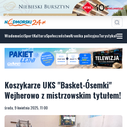
Wiadomości
Sport
Kultura
Społeczeństwo
Kronika policyjna
Turystyka
Fotoga
Koszykarze UKS "Basket-Ósemki"
Wejherowo z mistrzowskim tytułem!
środa, 9 kwietnia 2025, 11:00