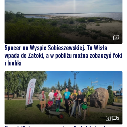
Spacer na Wyspie Sobieszewskiej. Tu Wisła
wpada do Zatoki, a w pobliżu można zobaczyć foki
i bieliki
3
Posadzili drzewa, zamontowali stojak i radar
prędkości
Wiadomości