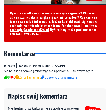
Wasze sygnały i informacje. Można kontaktować się z naszą
redakcją za pośrednictwem strony facebookowej i mailowo:
redakcja@nadmorski24.pl
Dyżurujemy także pod numerem
telefonu
729 715 670
.
Komentarze
Mirek W.
sobota, 26 kwietnia 2025 - 15:24:19
No to jest naprawdę znaczące osiągnięcie. Tak trzymać!!!!!!
0
0
Zgłoś komentarz
Odpowiedz na komentarz
Napisz swój komentarz
Nie hejtuj, pisz kulturalnie i zgodne z prawem
komentarze! Jeśli widzisz niestosowny wpis -
kliknij "zgłoś nadużycie".