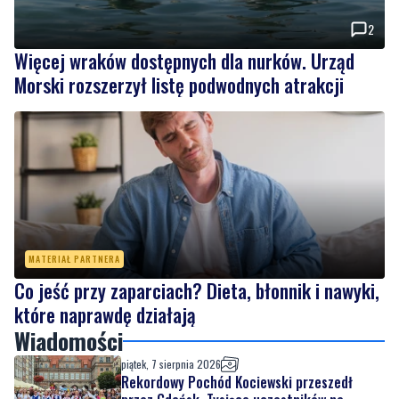
Morski rozszerzył listę podwodnych atrakcji
MATERIAŁ PARTNERA
Co jeść przy zaparciach? Dieta, błonnik i nawyki,
które naprawdę działają
Wiadomości
piątek, 7 sierpnia 2026
Rekordowy Pochód Kociewski przeszedł
przez Gdańsk. Tysiące uczestników na
jubileuszowej edycji
piątek, 7 sierpnia 2026
2