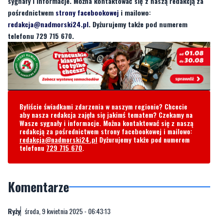
telefonu 729 715 670.
Byliście świadkami zdarzenia w naszym regionie? Chcecie
aby nasza redakcja zajęła się jakimś tematem? Czekamy na
Wasze sygnały i informacje. Można kontaktować się z naszą
redakcją za pośrednictwem strony facebookowej i mailowo:
redakcja@nadmorski24.pl
Dyżurujemy także pod numerem
telefonu
729 715 670
.
Komentarze
Ryży
środa, 9 kwietnia 2025 - 06:43:13
Stać kasztany z tymi suszarkami dziurę w budżecie łatać
3
1
Zgłoś komentarz
Odpowiedz na komentarz