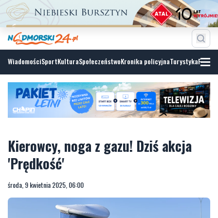
Wiadomości
Sport
Kultura
Społeczeństwo
Kronika policyjna
Turystyka
Fotoga
Kierowcy, noga z gazu! Dziś akcja
'Prędkość'
środa, 9 kwietnia 2025, 06:00