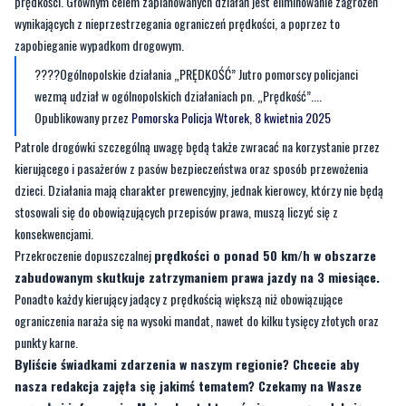
????Ogólnopolskie działania „PRĘDKOŚĆ” Jutro pomorscy policjanci
wezmą udział w ogólnopolskich działaniach pn. „Prędkość”....
Opublikowany przez
Pomorska Policja
Wtorek, 8 kwietnia 2025
Patrole drogówki szczególną uwagę będą także zwracać na korzystanie przez
kierującego i pasażerów z pasów bezpieczeństwa oraz sposób przewożenia
dzieci. Działania mają charakter prewencyjny, jednak kierowcy, którzy nie będą
stosowali się do obowiązujących przepisów prawa, muszą liczyć się z
konsekwencjami.
Przekroczenie dopuszczalnej
prędkości o ponad 50 km/h w obszarze
zabudowanym skutkuje zatrzymaniem prawa jazdy na 3 miesiące.
Ponadto każdy kierujący jadący z prędkością większą niż obowiązujące
ograniczenia naraża się na wysoki mandat, nawet do kilku tysięcy złotych oraz
punkty karne.
Byliście świadkami zdarzenia w naszym regionie? Chcecie aby
nasza redakcja zajęła się jakimś tematem? Czekamy na Wasze
sygnały i informacje. Można kontaktować się z naszą redakcją za
pośrednictwem
strony facebookowej
i mailowo:
redakcja@nadmorski24.pl
. Dyżurujemy także pod numerem