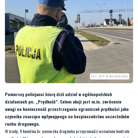
FOT. KPP W WEJHEROWIE
Pomorscy policjanci biorą dziś udział w ogólnopolskich
działaniach pn. „Prędkość”. Celem akcji jest m.in. zwrócenie
uwagi na konieczność przestrzegania ograniczeń prędkości jako
czynnika znacząco wpływającego na bezpieczeństwo uczestników
ruchu drogowego.
W środę, 9 kwietnia br. pomorska drogówka przeprowadzi wzmożone kontrole
prędkości. Głównym celem zaplanowanych działań jest eliminowanie zagrożeń
wynikających z nieprzestrzegania ograniczeń prędkości, a poprzez to
zapobieganie wypadkom drogowym.