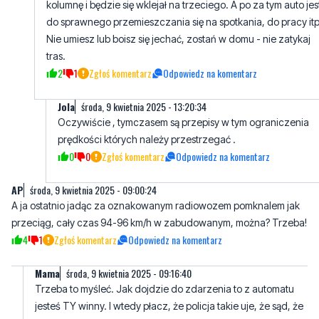
tras.
2
1
Zgłoś komentarz
Odpowiedz na komentarz
Jola
środa, 9 kwietnia 2025 - 13:20:34
Oczywiście , tymczasem są przepisy w tym ograniczenia
prędkości których należy przestrzegać .
0
0
Zgłoś komentarz
Odpowiedz na komentarz
AP
środa, 9 kwietnia 2025 - 09:00:24
A ja ostatnio jadąc za oznakowanym radiowozem pomknalem jak
przeciąg, cały czas 94-96 km/h w zabudowanym, można? Trzeba!
4
1
Zgłoś komentarz
Odpowiedz na komentarz
Mama
środa, 9 kwietnia 2025 - 09:16:40
Trzeba to myśleć. Jak dojdzie do zdarzenia to z automatu
jesteś TY winny. I wtedy płacz, że policja takie uje, że sąd, że
koszty. Za głupotę się płaci najczęściej swoim zdrowiem lub
życiem. Pozdrawiam dzieciaka, który jeszcze nie dojrzał
1
1
Zgłoś komentarz
Odpowiedz na komentarz