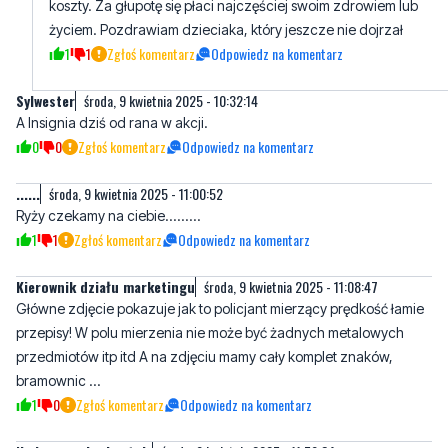
Sylwester
środa, 9 kwietnia 2025 - 10:32:14
A Insignia dziś od rana w akcji.
0
0
Zgłoś komentarz
Odpowiedz na komentarz
......
środa, 9 kwietnia 2025 - 11:00:52
Ryży czekamy na ciebie.........
1
1
Zgłoś komentarz
Odpowiedz na komentarz
Kierownik działu marketingu
środa, 9 kwietnia 2025 - 11:08:47
Główne zdjęcie pokazuje jak to policjant mierzący prędkość łamie
przepisy! W polu mierzenia nie może być żadnych metalowych
przedmiotów itp itd A na zdjęciu mamy cały komplet znaków,
bramownic ...
1
0
Zgłoś komentarz
Odpowiedz na komentarz
Na bocznych nie stoją
środa, 9 kwietnia 2025 - 11:59:34
Czy to prawda ,że na bocznych nie stoją ? Bo jeżeli to prawda to
zawsze można objechać dookoła .