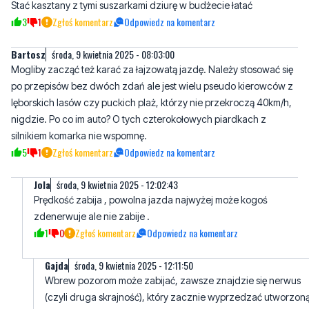
Bartosz
środa, 9 kwietnia 2025 - 08:03:00
Mogliby zacząć też karać za łajzowatą jazdę. Należy stosować się
po przepisów bez dwóch zdań ale jest wielu pseudo kierowców z
lęborskich lasów czy puckich plaż, którzy nie przekroczą 40km/h,
nigdzie. Po co im auto? O tych czterokołowych piardkach z
silnikiem komarka nie wspomnę.
5
1
Zgłoś komentarz
Odpowiedz na komentarz
Jola
środa, 9 kwietnia 2025 - 12:02:43
Prędkość zabija , powolna jazda najwyżej może kogoś
zdenerwuje ale nie zabije .
1
0
Zgłoś komentarz
Odpowiedz na komentarz
Gajda
środa, 9 kwietnia 2025 - 12:11:50
Wbrew pozorom może zabijać, zawsze znajdzie się nerwus
(czyli druga skrajność), który zacznie wyprzedzać utworzon
kolumnę i będzie się wklejał na trzeciego. A po za tym auto jes
do sprawnego przemieszczania się na spotkania, do pracy itp
Nie umiesz lub boisz się jechać, zostań w domu - nie zatykaj