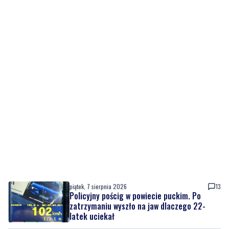
piątek, 7 sierpnia 2026
13
Policyjny pościg w powiecie puckim. Po
zatrzymaniu wyszło na jaw dlaczego 22-
latek uciekał
piątek, 7 sierpnia 2026
11
Tusk: "Polska ma nowego zawodnika".
Premier spotkał się z amerykańskim
aktorem