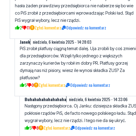
2
11
Zgłoś komentarz
Odpowiedz na komentarz
Janek
niedziela, 6 kwietnia 2025 - 14:28:03
PiS zrobił platfusy ciągną temat dalej. Uja zrobili by coś zmien
dla przedsiębiorców. Wzięli tylko jednego z większych
zarzynaczy kurierów by robił im dobry PR. Platfusy gorzej
dymają nas niż pisiory, wiesz ile wynosi składka ZUS? Za
platfusow?
5
0
Zgłoś komentarz
Odpowiedz na komentarz
Buhahahahahahahaha
niedziela, 6 kwietnia 2025 - 14:33:06
Następny przedsiębiorca. Oj Janku: dzisiejsza składka ZUS
pokłosie rządów PiS, de facto nowego polskiego ładu. Stąd
wygrał wybory, lecz nie rządzi. I tego nie da się ukryć.
5
8
Zgłoś komentarz
Odpowiedz na komentarz
Janek
niedziela, 6 kwietnia 2025 - 14:41:54
Obudź się PiS już nie rządzi, gadanie o pokłosiu to jak z
winy na stan wojenny. Platfusy to lepsi złodzieje od pisi