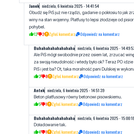
pohybel.
12
2
Zgłoś komentarz
Odpowiedz na komentarz
Buhahahahahahahaha
niedziela, 6 kwietnia 2025 - 14:49:5
Ale PiS mógł swobodnie przez osiem lat, zrzucać win
za swoją nieudolność i wtedy było ok? Teraz PO idzie
PiS i jest ba? Ot, taka moralność pani Dulskiej w wykon
3
8
Zgłoś komentarz
Odpowiedz na komentarz
Antek
niedziela, 6 kwietnia 2025 - 14:51:39
Beton platfusowy równy betonowi pisowskiemu.
5
1
Zgłoś komentarz
Odpowiedz na komentarz
Buhahahahahahahaha
niedziela, 6 kwietnia 2025 - 15:00:1
Doładowanie tak.
4
1
Zgłoś komentarz
Odpowiedz na komentarz
Michał
niedziela, 6 kwietnia 2025 - 14:29:19
To jakie są kobiety to kwestia gustu. Jedno jest pewne, że