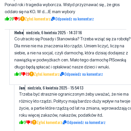
Hehe
niedziela, 6 kwietnia 2025 - 14:37:16
Co utraciło się Posady i Stanowiska? Trzeba wziąć się za robotę?
Dla mnie nie ma znaczenia kto rządzi. Umiem liczyć, liczę na
siebie, a nie na socjal, czyli darmochę, która dzisiaj dodajesz z
nawiązką w podwyżkach cen. Mało tego darmochę PISowską
długo będą spłacać i opłakiwać nasze dzieci i wnuki.
8
19
Zgłoś komentarz
Odpowiedz na komentarz
Jan
niedziela, 6 kwietnia 2025 - 15:54:13
Trzeba być strasznie ograniczonym żeby uważać, że nie ma
różnicy kto rządzi. Politycy mają bardzo duży wpływ na twoje
życie, a partie które rządzą od lat na zmiana, wprowadzają c
roku więcej zakazów, nakazów, podatków itd.
9
1
Zgłoś komentarz
Odpowiedz na komentarz
Hehe
niedziela, 6 kwietnia 2025 - 17:12:48
Chcesz brać darmochę, więc musisz się dostosować do cor
nowych zakazów i nakazów i podwyżek podatków. Pewni