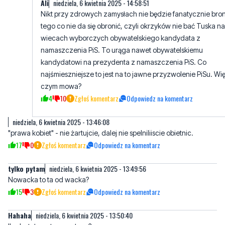
wiecach wyborczych obywatelskiego kandydata z
namaszczenia PiS. To urąga nawet obywatelskiemu
kandydatowi na prezydenta z namaszczenia PiS. Co
najśmieszniejsze to jest na to jawne przyzwolenie PiSu. Wi
czym mowa?
4
10
Zgłoś komentarz
Odpowiedz na komentarz
niedziela, 6 kwietnia 2025 - 13:46:08
"prawa kobiet" - nie żartujcie, dalej nie spelniliiscie obietnic.
17
0
Zgłoś komentarz
Odpowiedz na komentarz
tylko pytam
niedziela, 6 kwietnia 2025 - 13:49:56
Nowacka to ta od wacka?
15
3
Zgłoś komentarz
Odpowiedz na komentarz
Hahaha
niedziela, 6 kwietnia 2025 - 13:50:40
Ile dostały za te przysługę?
11
1
Zgłoś komentarz
Odpowiedz na komentarz