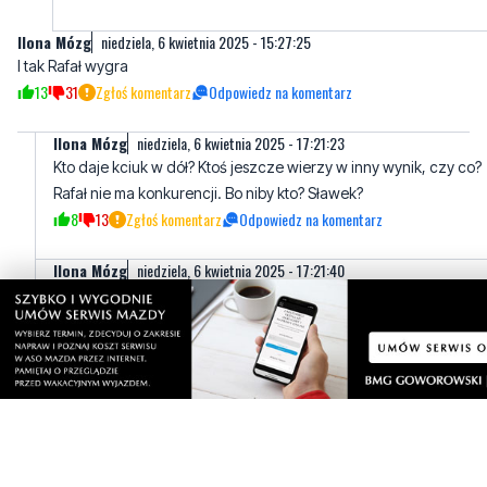
13
31
Zgłoś komentarz
Odpowiedz na komentarz
Ilona Mózg
niedziela, 6 kwietnia 2025 - 17:21:23
Kto daje kciuk w dół? Ktoś jeszcze wierzy w inny wynik, czy co?
Rafał nie ma konkurencji. Bo niby kto? Sławek?
8
13
Zgłoś komentarz
Odpowiedz na komentarz
Ilona Mózg
niedziela, 6 kwietnia 2025 - 17:21:40
Kto daje kciuk w dół? Ktoś jeszcze wierzy w inny wynik, czy co?
Rafał nie ma konkurencji. Bo niby kto? Sławek?
11
16
Zgłoś komentarz
Odpowiedz na komentarz
Hehe
niedziela, 6 kwietnia 2025 - 17:15:35
PISowcy nie widzą nic złego w ich okrzykach nie bać Tuska.
Uważają, że nie będą gorsi od PełOwców, bo PełOwcy krzyczeli
nie bać PiS.
2
6
Zgłoś komentarz
Odpowiedz na komentarz
Arek
niedziela, 6 kwietnia 2025 - 17:28:39