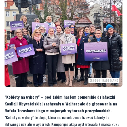
ŹRÓDŁO: NADESŁANE
"Kobiety na wybory" – pod takim hasłem pomorskie działaczki
Koalicji Obywatelskiej zachęcały w Wejherowie do głosowania na
Rafała Trzaskowskiego w majowych wyborach prezydenckich.
"Kobiety na wybory" to akcja, która ma na celu zmobilizować kobiety do
aktywnego udziału w wyborach. Kampanijna akcja wystartowała 7 marca 2025
roku na Śląsku. Niecały miesiąc później, bo 6 kwietnia 2025 roku, dotarła do
Wejherowa. Tego dnia na wejherowskim rynku odbyło się spotkanie z
Barbarą
Nowacką
,
Magdaleną Adamowicz
oraz
Beatą Rutkiewicz
.