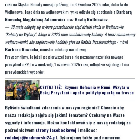
—
18 maja odbędą się wybory prezydenckie stąd dzisiaj akcja w Wejherowie
"Kobiety na Wybory". Akcja w 2023 roku zmobilizowały kobiety. A teraz namawiamy
wejherowianki, aby zagłosowały i oddały głos na Rafała Trzaskowskiego
- mówi
Barbara Nowacka
, minister edukacji narodowej.
Przypomnijmy, że jeżeli po pierwszej turze nie poznamy nazwiska nowego
prezydenta RP, to w niedzielę, 1 czerwca 2025 roku, odbędzie się druga tura
prezydenckich wyborów.
CZYTAJ TEŻ:
Szymon Hołownia w Rumi. Wizyta w
Bożej Przystani i apel o politykę opartą na trosce
Byliście świadkami zdarzenia w naszym regionie? Chcecie aby
nasza redakcja zajęła się jakimś tematem? Czekamy na Wasze
sygnały i informacje. Można kontaktować się z naszą redakcją za
pośrednictwem
strony facebookowej
i mailowo:
redakcja@nadmorski24.pl
. Dyżurujemy także pod numerem
telefonu 729 715 670.