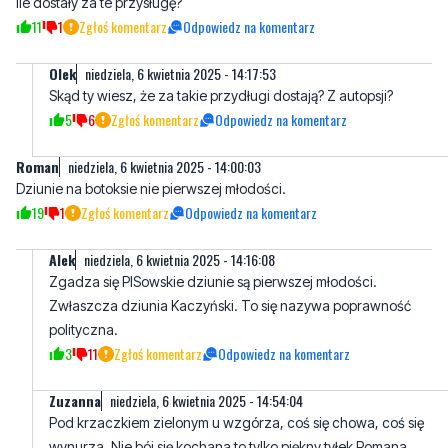
OIek
niedziela, 6 kwietnia 2025 - 14:17:53
Skąd ty wiesz, że za takie przydługi dostają? Z autopsji?
5
6
Zgłoś komentarz
Odpowiedz na komentarz
Roman
niedziela, 6 kwietnia 2025 - 14:00:03
Dziunie na botoksie nie pierwszej młodości.
19
1
Zgłoś komentarz
Odpowiedz na komentarz
AIek
niedziela, 6 kwietnia 2025 - 14:16:08
Zgadza się PISowskie dziunie są pierwszej młodości.
Zwłaszcza dziunia Kaczyński. To się nazywa poprawność
polityczna.
3
11
Zgłoś komentarz
Odpowiedz na komentarz
Zuzanna
niedziela, 6 kwietnia 2025 - 14:54:04
Pod krzaczkiem zielonym u wzgórza, coś się chowa, coś się
wynurza. Nie bój się kochana to tylko piękny tyłek Romana.
4
0
Zgłoś komentarz
Odpowiedz na komentarz
MC
niedziela, 6 kwietnia 2025 - 14:11:13