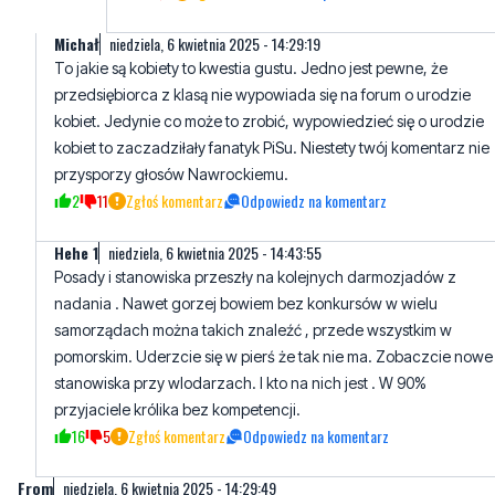
przedsiębiorca z klasą nie wypowiada się na forum o urodzie
kobiet. Jedynie co może to zrobić, wypowiedzieć się o urodzie
kobiet to zaczadziłały fanatyk PiSu. Niestety twój komentarz nie
przysporzy głosów Nawrockiemu.
2
11
Zgłoś komentarz
Odpowiedz na komentarz
Hehe 1
niedziela, 6 kwietnia 2025 - 14:43:55
Posady i stanowiska przeszły na kolejnych darmozjadów z
nadania . Nawet gorzej bowiem bez konkursów w wielu
samorządach można takich znaleźć , przede wszystkim w
pomorskim. Uderzcie się w pierś że tak nie ma. Zobaczcie nowe
stanowiska przy wlodarzach. I kto na nich jest . W 90%
przyjaciele królika bez kompetencji.
16
5
Zgłoś komentarz
Odpowiedz na komentarz
From
niedziela, 6 kwietnia 2025 - 14:29:49
Ponad rok i tragedia wyborcza. Wstyd przyznawać się , że głos
oddało się na KO. W d...IE mam wybory
26
5
Zgłoś komentarz
Odpowiedz na komentarz