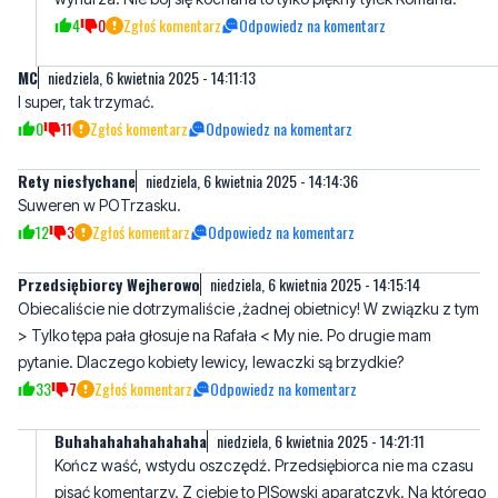
I super, tak trzymać.
0
11
Zgłoś komentarz
Odpowiedz na komentarz
Rety niesłychane
niedziela, 6 kwietnia 2025 - 14:14:36
Suweren w POTrzasku.
12
3
Zgłoś komentarz
Odpowiedz na komentarz
Przedsiębiorcy Wejherowo
niedziela, 6 kwietnia 2025 - 14:15:14
Obiecaliście nie dotrzymaliście ,żadnej obietnicy! W związku z tym
> Tylko tępa pała głosuje na Rafała < My nie. Po drugie mam
pytanie. Dlaczego kobiety lewicy, lewaczki są brzydkie?
33
7
Zgłoś komentarz
Odpowiedz na komentarz
Buhahahahahahahaha
niedziela, 6 kwietnia 2025 - 14:21:11
Kończ waść, wstydu oszczędź. Przedsiębiorca nie ma czasu
pisać komentarzy. Z ciebie to PISowski aparatczyk. Na którego
hasła żaden prawdziwy przedsiębiorca nie nabierze się bo wie
co PiS zrobił z przedsiębiorcami wprowadzając Polski ład. Stąd
PiS wygrał wybory, lecz nie rządzi.