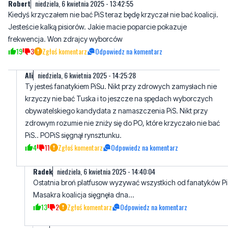
frekwencja. Won zdrajcy wyborców
19
3
Zgłoś komentarz
Odpowiedz na komentarz
AIi
niedziela, 6 kwietnia 2025 - 14:25:28
Ty jesteś fanatykiem PiSu. Nikt przy zdrowych zamysłach nie
krzyczy nie bać Tuska i to jeszcze na spędach wyborczych
obywatelskiego kandydata z namaszczenia PiS. Nikt przy
zdrowym rozumie nie zniży się do PO, które krzyczało nie bać
PiS.. POPiS sięgnął rynsztunku.
4
11
Zgłoś komentarz
Odpowiedz na komentarz
Radek
niedziela, 6 kwietnia 2025 - 14:40:04
Ostatnia broń platfusow wyzywać wszystkich od fanatyków Pi
Masakra koalicja sięgnęła dna...
13
2
Zgłoś komentarz
Odpowiedz na komentarz
AIi
niedziela, 6 kwietnia 2025 - 14:58:51
Nikt przy zdrowych zamysłach nie będzie fanatycznie bron
tego co nie da się obronić, czyli okrzyków nie bać Tuska na