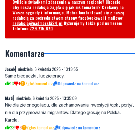
redakcja@nadmorski24.pl
Dyżurujemy także pod numerem
telefonu
729 715 670
.
Komentarze
Jacek
niedziela, 6 kwietnia 2025 - 13:19:55
Same biedaczki , ludzie pracy.
13
1
Zgłoś komentarz
Odpowiedz na komentarz
Mati
niedziela, 6 kwietnia 2025 - 13:35:09
Nie dla zielonego ładu, dla zachamowania inwestycji /cpk , porty/ ,
nie dla przyjmowania migrantów. Dlatego głosuję na Polska,
Karola.
23
3
Zgłoś komentarz
Odpowiedz na komentarz
Robert
niedziela, 6 kwietnia 2025 - 13:42:55
Kiedyś krzyczałem nie bać PiS teraz będę krzyczał nie bać koalicji.
Jesteście kalką pisiorów. Jakie macie poparcie pokazuje