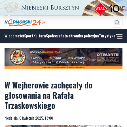
Wiadomości
Sport
Kultura
Społeczeństwo
Kronika policyjna
Turystyka
Fotoga
W Wejherowie zachęcały do
głosowania na Rafała
Trzaskowskiego
niedziela, 6 kwietnia 2025, 13:00