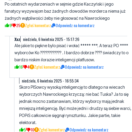
9
25
Zgłoś komentarz
Odpowiedz na komentarz
Xxz
niedziela, 6 kwietnia 2025 - 15:17:26
Ale jakie to piękne bylo pisać i wołać ***** ***. A teraz PO ****
wyborców Ko ???????????? . I bardzo dobrze ???? świadczy to o
bardzo niskim ilorazie inteligencji platfusow.
16
4
Zgłoś komentarz
Odpowiedz na komentarz
niedziela, 6 kwietnia 2025 - 16:55:34
Skoro PISowcy wysoką inteligencję to dlatego na wiecach
wyborczych Nawrockiego krzyczą: nie bać Tuska? Ja to się
jednak mocno zastanawiam, którzy wyborcy mają jednak
mniejszą inteligencję. Być może jedni i drudzy są siebie warci,
POPiS całkowicie sięgnął rynsztunku. Jakie partie, takie
elektorat.
5
10
Zgłoś komentarz
Odpowiedz na komentarz
Ilona Mózg
niedziela, 6 kwietnia 2025 - 15:27:25
I tak Rafał wygra