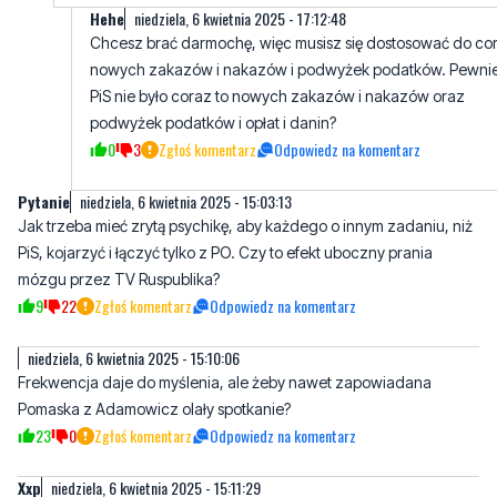
PiS nie było coraz to nowych zakazów i nakazów oraz
podwyżek podatków i opłat i danin?
0
3
Zgłoś komentarz
Odpowiedz na komentarz
Pytanie
niedziela, 6 kwietnia 2025 - 15:03:13
Jak trzeba mieć zrytą psychikę, aby każdego o innym zadaniu, niż
PiS, kojarzyć i łączyć tylko z PO. Czy to efekt uboczny prania
mózgu przez TV Ruspublika?
9
22
Zgłoś komentarz
Odpowiedz na komentarz
niedziela, 6 kwietnia 2025 - 15:10:06
Frekwencja daje do myślenia, ale żeby nawet zapowiadana
Pomaska z Adamowicz olały spotkanie?
23
0
Zgłoś komentarz
Odpowiedz na komentarz
Xxp
niedziela, 6 kwietnia 2025 - 15:11:29
Po ostatnich wydarzeniach w sejmie gdzie Kaczyński i jego
fanatycy wyzywajom baz żadnych dowodów morderca niema już
żadnych wątpliwości żeby nie głosować na Nawrockiego