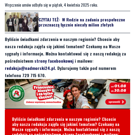
Wręczenie umów odbyło się w piątek, 4 kwietnia 2025 roku.
CZYTAJ TEŻ:
W Redzie na zadania prospołeczne
przeznaczą łącznie niecały milion złotych
Byliście świadkami zdarzenia w naszym regionie? Chcecie aby
nasza redakcja zajęła się jakimś tematem? Czekamy na Wasze
sygnały i informacje. Można kontaktować się z naszą redakcją za
pośrednictwem
strony facebookowej
i mailowo:
redakcja@nadmorski24.pl
. Dyżurujemy także pod numerem
telefonu 729 715 670.
Byliście świadkami zdarzenia w naszym regionie? Chcecie
aby nasza redakcja zajęła się jakimś tematem? Czekamy na
Wasze sygnały i informacje. Można kontaktować się z naszą
redakcją za pośrednictwem strony facebookowej i mailowo: