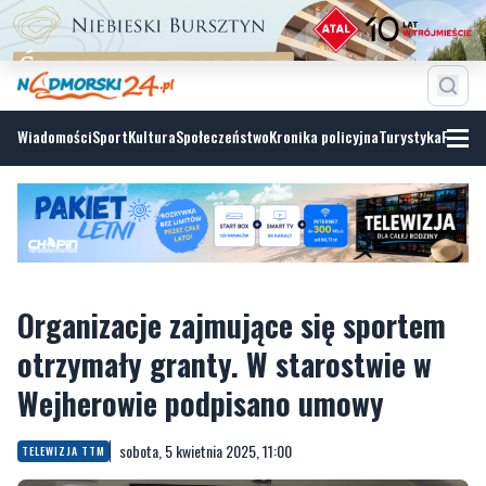
Wiadomości
Sport
Kultura
Społeczeństwo
Kronika policyjna
Turystyka
Fotoga
Organizacje zajmujące się sportem
otrzymały granty. W starostwie w
Wejherowie podpisano umowy
sobota, 5 kwietnia 2025, 11:00
TELEWIZJA TTM