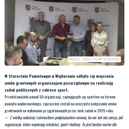
ŹRÓDŁO: TWOJA TELEWIZJA MORSKA
W Starostwie Powiatowym w Wejherowie odbyło się wręczenie
umów grantowych organizacjom pozarządowym na realizację
zadań publicznych z zakresu sport.
Przedstawiciele ponad 50 organizacji, zajmujących się sportem na terenie
powiatu wejherowskiego, zaproszeni zostali na uroczyste podpisanie umów
grantowych na wykonanie przygotowanych przez nich zadań w 2025 roku.
—
Z wielką radością i uśmiechem podpisywałem umowy, bo nic tak nie cieszy, jak
organizacje, które wspierają młodzież, sport i kulturę. To jest bardzo ważne dla