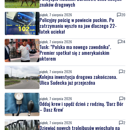
znaków drogowych
piątek, 7 sierpnia 2026
20
Policyjny pościg w powiecie puckim. Po
zatrzymaniu wyszło na jaw dlaczego 22-
latek uciekał
piątek, 7 sierpnia 2026
14
Tusk: "Polska ma nowego zawodnika".
Premier spotkał się z amerykańskim
aktorem
piątek, 7 sierpnia 2026
2
Kolejna inwestycja drogowa zakończona.
Ulica Sudecka już przejezdna
piątek, 7 sierpnia 2026
9
Oddaj krew i spędź dzień z rodziną. 'Darz Bór
– Dasz Krew'
piątek, 7 sierpnia 2026
2
Dziewięć nowych trolejbusów wyjechało na