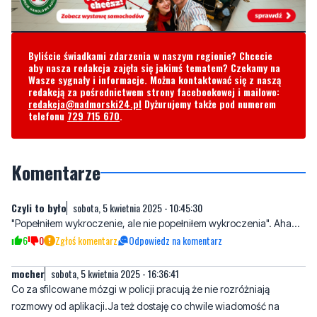
Byliście świadkami zdarzenia w naszym regionie? Chcecie
aby nasza redakcja zajęła się jakimś tematem? Czekamy na
Wasze sygnały i informacje. Można kontaktować się z naszą
redakcją za pośrednictwem strony facebookowej i mailowo:
redakcja@nadmorski24.pl
Dyżurujemy także pod numerem
telefonu
729 715 670
.
Komentarze
Czyli to było
sobota, 5 kwietnia 2025 - 10:45:30
"Popełniłem wykroczenie, ale nie popełniłem wykroczenia". Aha...
6
0
Zgłoś komentarz
Odpowiedz na komentarz
mocher
sobota, 5 kwietnia 2025 - 16:36:41
Co za sfilcowane mózgi w policji pracują że nie rozróżniają
rozmowy od aplikacji.Ja też dostaję co chwile wiadomość na