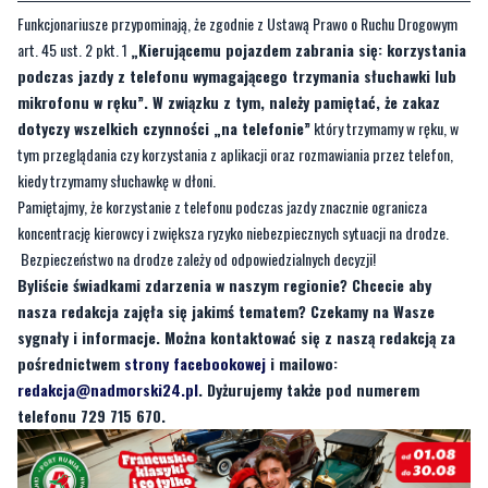
Funkcjonariusze przypominają, że zgodnie z Ustawą Prawo o Ruchu Drogowym
art. 45 ust. 2 pkt. 1
„Kierującemu pojazdem zabrania się: korzystania
podczas jazdy z telefonu wymagającego trzymania słuchawki lub
mikrofonu w ręku”. W związku z tym, należy pamiętać, że zakaz
dotyczy wszelkich czynności „na telefonie”
który trzymamy w ręku, w
tym przeglądania czy korzystania z aplikacji oraz rozmawiania przez telefon,
kiedy trzymamy słuchawkę w dłoni.
Pamiętajmy, że korzystanie z telefonu podczas jazdy znacznie ogranicza
koncentrację kierowcy i zwiększa ryzyko niebezpiecznych sytuacji na drodze.
Bezpieczeństwo na drodze zależy od odpowiedzialnych decyzji!
Byliście świadkami zdarzenia w naszym regionie? Chcecie aby
nasza redakcja zajęła się jakimś tematem? Czekamy na Wasze
sygnały i informacje. Można kontaktować się z naszą redakcją za
pośrednictwem
strony facebookowej
i mailowo:
redakcja@nadmorski24.pl
. Dyżurujemy także pod numerem
telefonu 729 715 670.