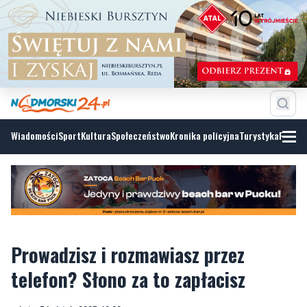
Wiadomości
Sport
Kultura
Społeczeństwo
Kronika policyjna
Turystyka
Fotoga
Prowadzisz i rozmawiasz przez
telefon? Słono za to zapłacisz