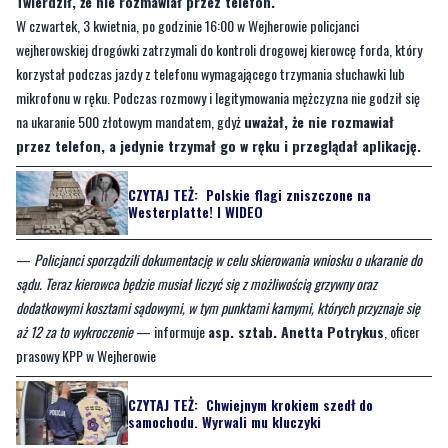
Twierdził, że nie rozmawiał przez telefon.
W czwartek, 3 kwietnia, po godzinie 16:00 w Wejherowie policjanci
wejherowskiej drogówki zatrzymali do kontroli drogowej kierowcę forda, który
korzystał podczas jazdy z telefonu wymagającego trzymania słuchawki lub
mikrofonu w ręku. Podczas rozmowy i legitymowania mężczyzna nie godził się
na ukaranie 500 złotowym mandatem, gdyż
uważał, że nie rozmawiał
przez telefon, a jedynie trzymał go w ręku i przeglądał aplikację.
CZYTAJ TEŻ:
Polskie flagi zniszczone na
Westerplatte! I WIDEO
—
Policjanci sporządzili dokumentację w celu skierowania wniosku o ukaranie do
sądu. Teraz kierowca będzie musiał liczyć się z możliwością grzywny oraz
dodatkowymi kosztami sądowymi, w tym punktami karnymi, których przyznaje się
aż 12 za to wykroczenie
— informuje
asp. sztab. Anetta Potrykus
, oficer
prasowy KPP w Wejherowie
CZYTAJ TEŻ:
Chwiejnym krokiem szedł do
samochodu. Wyrwali mu kluczyki