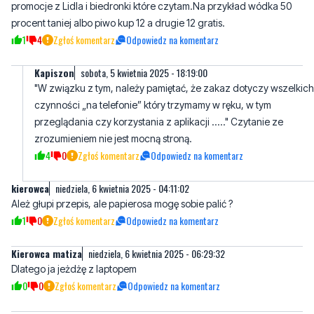
promocje z Lidla i biedronki które czytam.Na przykład wódka 50
procent taniej albo piwo kup 12 a drugie 12 gratis.
1
4
Zgłoś komentarz
Odpowiedz na komentarz
Kapiszon
sobota, 5 kwietnia 2025 - 18:19:00
"W związku z tym, należy pamiętać, że zakaz dotyczy wszelkich
czynności „na telefonie” który trzymamy w ręku, w tym
przeglądania czy korzystania z aplikacji ....." Czytanie ze
zrozumieniem nie jest mocną stroną.
4
0
Zgłoś komentarz
Odpowiedz na komentarz
kierowca
niedziela, 6 kwietnia 2025 - 04:11:02
Ależ głupi przepis, ale papierosa mogę sobie palić ?
1
0
Zgłoś komentarz
Odpowiedz na komentarz
Kierowca matiza
niedziela, 6 kwietnia 2025 - 06:29:32
Dlatego ja jeżdżę z laptopem
0
0
Zgłoś komentarz
Odpowiedz na komentarz