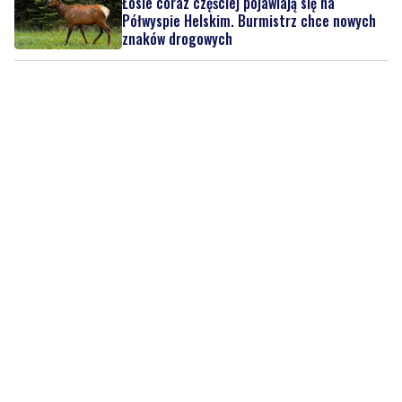
Łosie coraz częściej pojawiają się na
Półwyspie Helskim. Burmistrz chce nowych
znaków drogowych