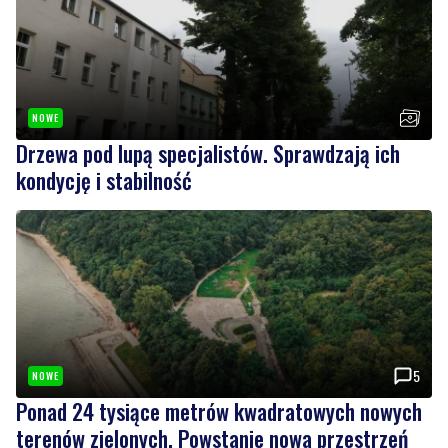
NOWE
Drzewa pod lupą specjalistów. Sprawdzają ich
kondycję i stabilność
5
NOWE
Ponad 24 tysiące metrów kwadratowych nowych
terenów zielonych. Powstanie nowa przestrzeń
do wypoczynku
Wiadomości