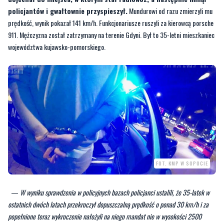
województwa kujawsko-pomorskiego.
FOT. KMP W SOPOCIE
—
W wyniku sprawdzenia w policyjnych bazach policjanci ustalili, że 35-latek w
ostatnich dwóch latach przekroczył dopuszczalną prędkość o ponad 30 km/h i za
popełnione teraz wykroczenie nałożyli na niego mandat nie w wysokości 2500
złotych, a 5000 złotych i 15 punktów karnych. Nie przyjął go. Do tego
funkcjonariusze elektronicznie zatrzymali mu prawo jazdy
— informuje
podkom.
Lucyna Rekowska
, oficer prasowy KMP w Sopocie