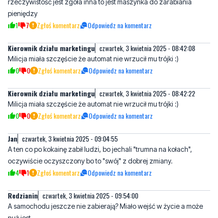
Kierownik działu marketingu
czwartek, 3 kwietnia 2025 - 08:42:08
Milicja miała szczęście że automat nie wrzucił mu trójki :)
0
0
Zgłoś komentarz
Odpowiedz na komentarz
Kierownik działu marketingu
czwartek, 3 kwietnia 2025 - 08:42:22
Milicja miała szczęście że automat nie wrzucił mu trójki :)
0
0
Zgłoś komentarz
Odpowiedz na komentarz
Jan
czwartek, 3 kwietnia 2025 - 09:04:55
A ten co po kokainę zabił ludzi, bo jechali "trumna na kołach",
oczywiście oczyszczony bo to "swój" z dobrej zmiany.
4
1
Zgłoś komentarz
Odpowiedz na komentarz
Redzianin
czwartek, 3 kwietnia 2025 - 09:54:00
A samochodu jeszcze nie zabierają? Miało wejść w życie a może
nuż jest
1
1
Zgłoś komentarz
Odpowiedz na komentarz
Redzianin
czwartek, 3 kwietnia 2025 - 09:54:09