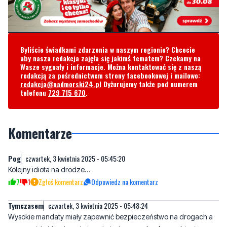
Byliście świadkami zdarzenia w naszym regionie? Chcecie
aby nasza redakcja zajęła się jakimś tematem? Czekamy na
Wasze sygnały i informacje. Można kontaktować się z naszą
redakcją za pośrednictwem strony facebookowej i mailowo:
redakcja@nadmorski24.pl
Dyżurujemy także pod numerem
telefonu
729 715 670
.
Komentarze
Pog
czwartek, 3 kwietnia 2025 - 05:45:20
Kolejny idiota na drodze...
7
1
Zgłoś komentarz
Odpowiedz na komentarz
Tymczasem
czwartek, 3 kwietnia 2025 - 05:48:24
Wysokie mandaty miały zapewnić bezpieczeństwo na drogach a
rzeczywistość jest zgoła inna to jest maszynka do zarabiania
pieniędzy
1
7
Zgłoś komentarz
Odpowiedz na komentarz