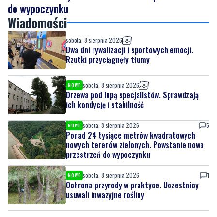
sobota, 8 sierpnia 2026
Dwa dni rywalizacji i sportowych emocji.
Rzutki przyciągnęły tłumy
sobota, 8 sierpnia 2026
NOWE
Drzewa pod lupą specjalistów. Sprawdzają
ich kondycję i stabilność
sobota, 8 sierpnia 2026
5
NOWE
Ponad 24 tysiące metrów kwadratowych
nowych terenów zielonych. Powstanie nowa
przestrzeń do wypoczynku
sobota, 8 sierpnia 2026
1
NOWE
Ochrona przyrody w praktyce. Uczestnicy
usuwali inwazyjne rośliny