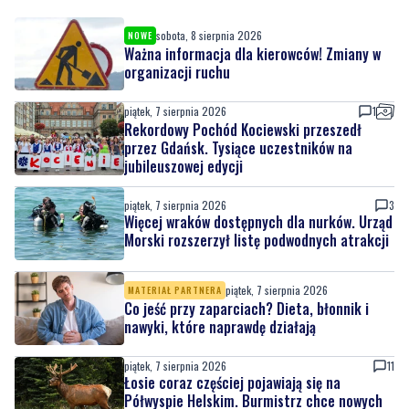
organizacji ruchu
piątek, 7 sierpnia 2026
1
Rekordowy Pochód Kociewski przeszedł
przez Gdańsk. Tysiące uczestników na
jubileuszowej edycji
piątek, 7 sierpnia 2026
3
Więcej wraków dostępnych dla nurków. Urząd
Morski rozszerzył listę podwodnych atrakcji
piątek, 7 sierpnia 2026
MATERIAŁ PARTNERA
Co jeść przy zaparciach? Dieta, błonnik i
nawyki, które naprawdę działają
piątek, 7 sierpnia 2026
11
Łosie coraz częściej pojawiają się na
Półwyspie Helskim. Burmistrz chce nowych
znaków drogowych
piątek, 7 sierpnia 2026
23
Policyjny pościg w powiecie puckim. Po