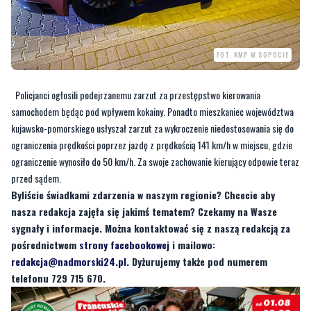
FOT. KMP W SOPOCIE
Policjanci ogłosili podejrzanemu zarzut za przestępstwo kierowania
samochodem będąc pod wpływem kokainy. Ponadto mieszkaniec województwa
kujawsko-pomorskiego usłyszał zarzut za wykroczenie niedostosowania się do
ograniczenia prędkości poprzez jazdę z prędkością 141 km/h w miejscu, gdzie
ograniczenie wynosiło do 50 km/h. Za swoje zachowanie kierujący odpowie teraz
przed sądem.
Byliście świadkami zdarzenia w naszym regionie? Chcecie aby
nasza redakcja zajęła się jakimś tematem? Czekamy na Wasze
sygnały i informacje. Można kontaktować się z naszą redakcją za
pośrednictwem
strony facebookowej
i mailowo:
redakcja@nadmorski24.pl
. Dyżurujemy także pod numerem
telefonu 729 715 670.