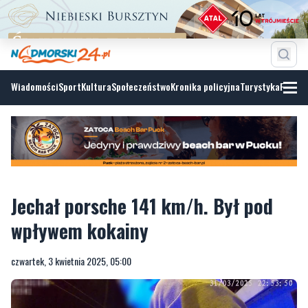
Wiadomości
Sport
Kultura
Społeczeństwo
Kronika policyjna
Turystyka
Fotoga
Jechał porsche 141 km/h. Był pod
wpływem kokainy
czwartek, 3 kwietnia 2025, 05:00