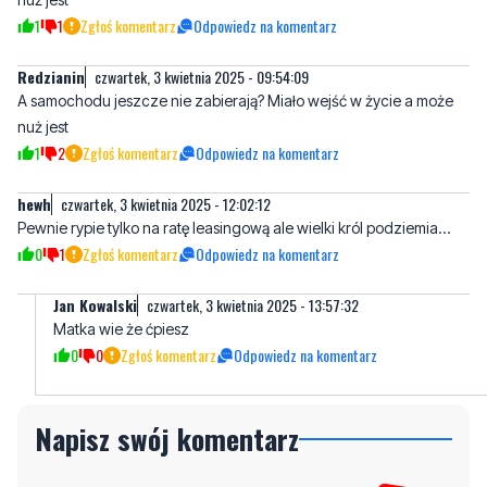
A samochodu jeszcze nie zabierają? Miało wejść w życie a może
nuż jest
1
2
Zgłoś komentarz
Odpowiedz na komentarz
hewh
czwartek, 3 kwietnia 2025 - 12:02:12
Pewnie rypie tylko na ratę leasingową ale wielki król podziemia...
0
1
Zgłoś komentarz
Odpowiedz na komentarz
Jan Kowalski
czwartek, 3 kwietnia 2025 - 13:57:32
Matka wie że ćpiesz
0
0
Zgłoś komentarz
Odpowiedz na komentarz
Napisz swój komentarz
Nie hejtuj, pisz kulturalnie i zgodne z prawem
komentarze! Jeśli widzisz niestosowny wpis -
kliknij "zgłoś nadużycie".