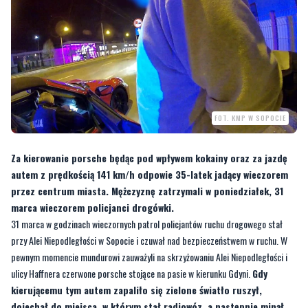
FOT. KMP W SOPOCIE
Za kierowanie porsche będąc pod wpływem kokainy oraz za jazdę
autem z prędkością 141 km/h odpowie 35-latek jadący wieczorem
przez centrum miasta. Mężczyznę zatrzymali w poniedziałek, 31
marca wieczorem policjanci drogówki.
31 marca w godzinach wieczornych patrol policjantów ruchu drogowego stał
przy Alei Niepodległości w Sopocie i czuwał nad bezpieczeństwem w ruchu. W
pewnym momencie mundurowi zauważyli na skrzyżowaniu Alei Niepodległości i
ulicy Haffnera czerwone porsche stojące na pasie w kierunku Gdyni.
Gdy
kierującemu tym autem zapaliło się zielone światło ruszył,
dojechał do miejsca, w którym stał radiowóz, a następnie minął
policjantów i gwałtownie przyspieszył.
Mundurowi od razu zmierzyli mu
prędkość, wynik pokazał 141 km/h. Funkcjonariusze ruszyli za kierowcą porsche
911. Mężczyzna został zatrzymany na terenie Gdyni. Był to 35-letni mieszkaniec