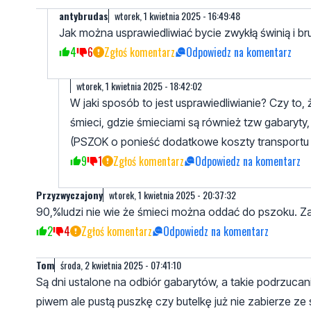
antybrudas
wtorek, 1 kwietnia 2025 - 16:49:48
Jak można usprawiedliwiać bycie zwykłą świnią i br
4
6
Zgłoś komentarz
Odpowiedz na komentarz
wtorek, 1 kwietnia 2025 - 18:42:02
W jaki sposób to jest usprawiedliwianie? Czy to, 
śmieci, gdzie śmieciami są również tzw gabaryty
(PSZOK o ponieść dodatkowe koszty transportu to
9
1
Zgłoś komentarz
Odpowiedz na komentarz
Przyzwyczajony
wtorek, 1 kwietnia 2025 - 20:37:32
90,%ludzi nie wie że śmieci można oddać do pszoku. Za p
2
4
Zgłoś komentarz
Odpowiedz na komentarz
Tom
środa, 2 kwietnia 2025 - 07:41:10
Są dni ustalone na odbiór gabarytów, a takie podrzucani
piwem ale pustą puszkę czy butelkę już nie zabierze ze 