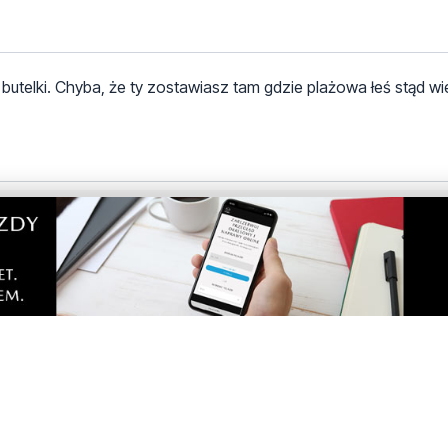
butelki. Chyba, że ty zostawiasz tam gdzie plażowa łeś stąd wi
tarze! Jeśli widzisz niestosowny wpis - kliknij
dpowiedz