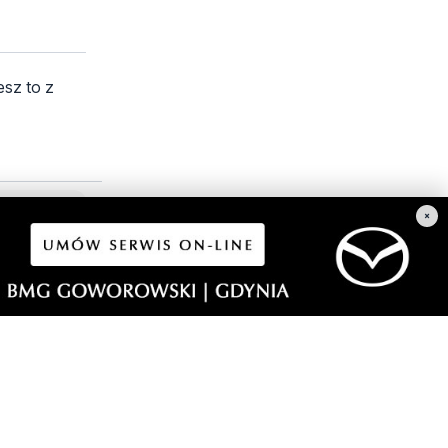
esz to z
×