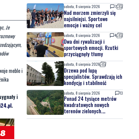
sobota, 8 sierpnia 2026
7
Nad morzem zmierzyli się
najsilniejsi. Sportowe
emocje i ważny cel
ąc, że
 rozmowy
sobota, 8 sierpnia 2026
4
Dwa dni rywalizacji i
rzedzającym,
sportowych emocji. Rzutki
padów
przyciągnęły tłumy
sobota, 8 sierpnia 2026
Drzewa pod lupą
woje meble i
specjalistów. Sprawdzają ich
żnika
kondycję i stabilność
sobota, 8 sierpnia 2026
13
sygnały i
Ponad 24 tysiące metrów
kwadratowych nowych
24.pl
.
terenów zielonych.
Powstanie nowa przestrzeń
do wypoczynku