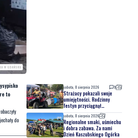
SKA W GDAŃSKU
wysypisko
sobota, 8 sierpnia 2026
9
Strażacy pokazali swoje
re to
umiejętności. Rodzinny
festyn przyciągnął
zobaczyły
mieszkańców oraz gości
sobota, 8 sierpnia 2026
jechały do
Regionalne smaki, uśmiechu
i dobra zabawa. Za nami
Dzień Kaszubskiego Ogórka