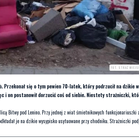
FOT. STRAŻ MIEJ
 Przekonał się o tym pewien 70-latek, który podrzucił na dzikie 
c i on postanowił dorzucić coś od siebie. Niestety strażniczki, któ
licą Bitwy pod Lenino. Przy jednej z wiat śmietnikowych funkcjonariuszki 
dkładał je na dzikie wysypisko usytuowane przy chodniku. Strażniczki pod