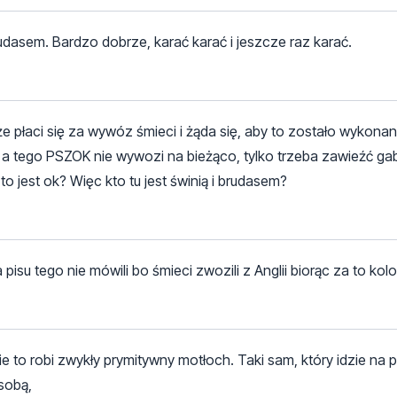
udasem. Bardzo dobrze, karać karać i jeszcze raz karać.
że płaci się za wywóz śmieci i żąda się, aby to zostało wykonan
, a tego PSZOK nie wywozi na bieżąco, tylko trzeba zawieźć ga
 jest ok? Więc kto tu jest świnią i brudasem?
isu tego nie mówili bo śmieci zwozili z Anglii biorąc za to kol
e to robi zwykły prymitywny motłoch. Taki sam, który idzie na p
sobą,