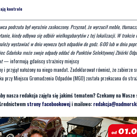
ają kontrole
wca podrzutu był wyraźnie zaskoczony. Przyznał, że wyrzucił meble, tłumacz
ytanie, kiedy odbywa się odbiór wielkogabarytów z tej lokalizacji. W trakcie
należy wystawiać w dniu wywozu tych odpadów do godz. 6:00 lub w dniu pop
kaniec Gdańska może swoje odpady oddać do Punktów Selektywnej Zbiórki Od
at
— informują gdańscy strażnicy miejscy
 i przyjął nałożony na niego mandat. Zadeklarował również, że zabierze s
dku przy Miejscu Gromadzenia Odpadów (MGO) została przekazana do stra
aby nasza redakcja zajęła się jakimś tematem? Czekamy na Wasze 
pośrednictwem
strony facebookowej
i mailowo:
redakcja@nadmorski