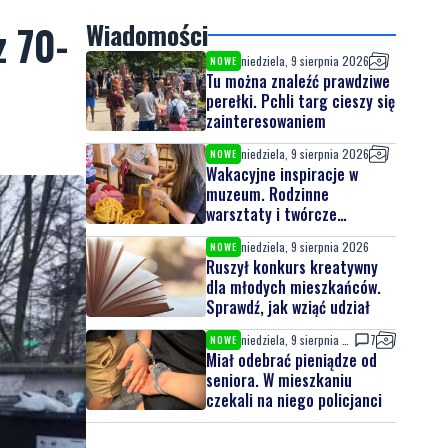
z 70-
Wiadomości
niedziela, 9 sierpnia 2026
NOWE
Tu można znaleźć prawdziwe
perełki. Pchli targ cieszy się
zainteresowaniem
niedziela, 9 sierpnia 2026
NOWE
Wakacyjne inspiracje w
muzeum. Rodzinne
warsztaty i twórcze
spotkania
niedziela, 9 sierpnia 2026
NOWE
Ruszył konkurs kreatywny
dla młodych mieszkańców.
Sprawdź, jak wziąć udział
niedziela, 9 sierpnia 2026
7
NOWE
Miał odebrać pieniądze od
seniora. W mieszkaniu
czekali na niego policjanci