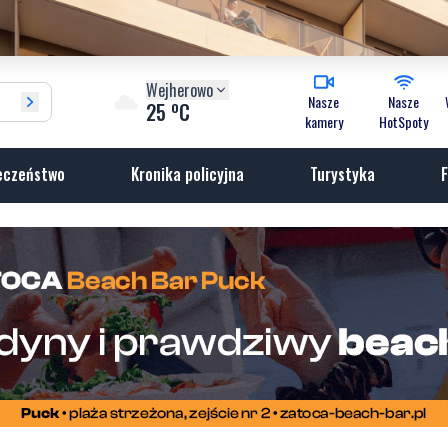
Wejherowo
Nasze
Nasze
o
25
C
kamery
HotSpoty
eczeństwo
Kronika policyjna
Turystyka
F