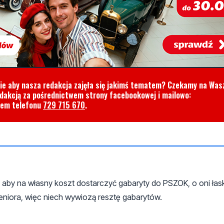
cie aby nasza redakcja zajęła się jakimś tematem? Czekamy na Was
edakcją za pośrednictwem strony facebookowej i mailowo:
rem telefonu
729 715 670
.
 aby na własny koszt dostarczyć gabaryty do PSZOK, o oni łask
eniora, więc niech wywiozą resztę gabarytów.