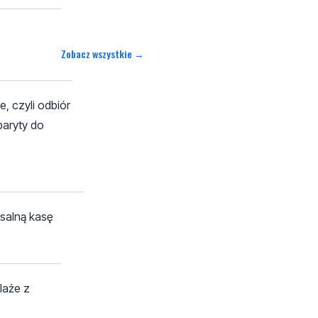
Zobacz wszystkie →
e, czyli odbiór
baryty do
osalną kasę
laże z