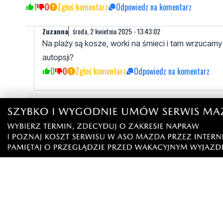
1
0
Zgłoś komentarz
Odpowiedz na komentarz
Zuzanna
środa, 2 kwietnia 2025 - 13:43:02
Na plaży są kosze, worki na śmieci i tam wrzucamy 
autopsji?
0
0
Zgłoś komentarz
Odpowiedz na komentarz
Napisz swój komentarz
Nie hejtuj, pisz kulturalnie i zgodne z prawem komen
"zgłoś nadużycie".
Imię / Podpis
O