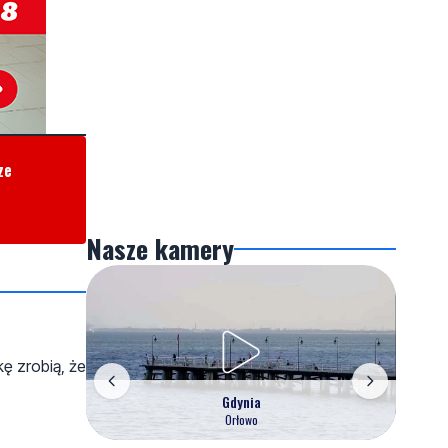
ze
Nasze kamery
ę zrobią, że
Gdynia
Orłowo