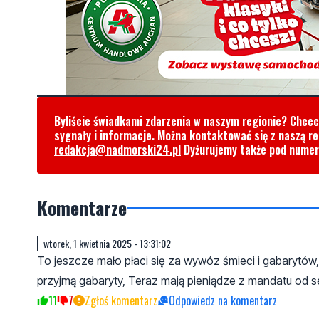
Byliście świadkami zdarzenia w naszym regionie? Chce
sygnały i informacje. Można kontaktować się z naszą r
redakcja@nadmorski24.pl
Dyżurujemy także pod nume
Komentarze
wtorek, 1 kwietnia 2025 - 13:31:02
To jeszcze mało płaci się za wywóz śmieci i gabarytów,
przyjmą gabaryty, Teraz mają pieniądze z mandatu od s
11
7
Zgłoś komentarz
Odpowiedz na komentarz