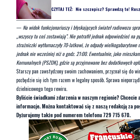
CZYTAJ TEŻ:
Nie szczepisz? Sprawdzą to! Rusz
—
Na widok funkcjonariuszy i błyskających świateł radiowozu spra
„wszyscy tu coś zostawiają”. Nie potrafił jednak odpowiedzieć na p
strażniczki wytłumaczyły 70-latkowi, że odpady wielkogabarytowe 
jednak nie wcześniej niż o godz. 21:00. Ewentualnie, jako miesz
Komunalnych (PSZOK), gdzie są przyjmowane bez dodatkowych opł
Starszy pan zawstydzony swoim zachowaniem, przyznał się do winy
pozbędzie się ich tym razem w legalny sposób. Sprawa nieporzą
dzielnicowego tego rewiru.
Byliście świadkami zdarzenia w naszym regionie? Chcecie 
informacje. Można kontaktować się z naszą redakcją za 
Dyżurujemy także pod numerem telefonu 729 715 670.