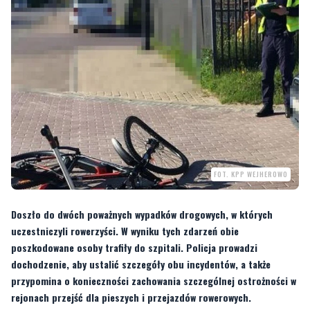
FOT. KPP WEJHEROWO
Doszło do dwóch poważnych wypadków drogowych, w których
uczestniczyli rowerzyści. W wyniku tych zdarzeń obie
poszkodowane osoby trafiły do szpitali. Policja prowadzi
dochodzenie, aby ustalić szczegóły obu incydentów, a także
przypomina o konieczności zachowania szczególnej ostrożności w
rejonach przejść dla pieszych i przejazdów rowerowych.
W miniony piątek doszło do dwóch poważnych zdarzeń drogowych, w których
uczestniczyli rowerzyści.
—
Pierwsze zdarzenie miało miejsce w Rumi, gdzie po godzinie 4:00 nad ranem na