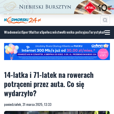
Wiadomości
Sport
Kultura
Społeczeństwo
Kronika policyjna
Turystyka
Fotoga
14-latka i 71-latek na rowerach
potrąceni przez auta. Co się
wydarzyło?
poniedziałek, 31 marca 2025, 13:33