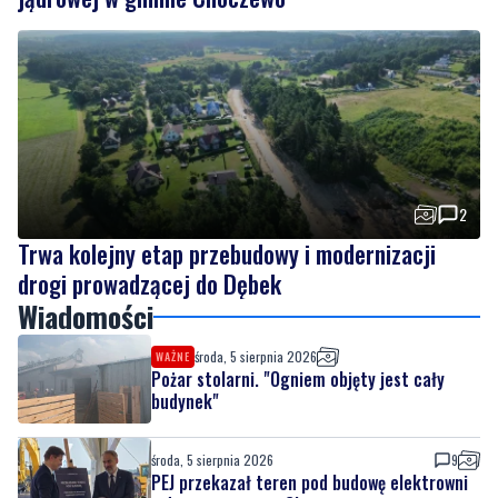
2
Trwa kolejny etap przebudowy i modernizacji
drogi prowadzącej do Dębek
Wiadomości
środa, 5 sierpnia 2026
WAŻNE
Pożar stolarni. "Ogniem objęty jest cały
budynek"
środa, 5 sierpnia 2026
9
PEJ przekazał teren pod budowę elektrowni
jądrowej w gminie Choczewo
środa, 5 sierpnia 2026
2