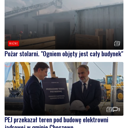
WAŻNE
Pożar stolarni. "Ogniem objęty jest cały budynek"
9
PEJ przekazał teren pod budowę elektrowni
jądrowej w gminie Choczewo