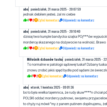
4
2
Zgłoś komentarz
Odpowiedz na komentarz
abc
poniedziałek, 31 marca 2025 - 20:10:40
dzisiaj twoi kumple bandycka szajka POj***ów wypuścił
mordercę skazanego na dożywocie na wolność. Brawo
6
4
Zgłoś komentarz
Odpowiedz na komentarz
Miłośnik dzbanów tuska
poniedziałek, 31 marca 2025 - 22
To normalne w patologii sądowej tuska!! Dzbany tusk
znowu zrobić jakiś spęd bydła pod sądami że świeczka
4
2
Zgłoś komentarz
Odpowiedz na komentarz
abc
wtorek, 1 kwietnia 2025 - 09:01:36
bo to była wielka tajemnica, że rudy skuw****n chciał pó
POLSKI oddać mordercy putinowi, swojemu przyjacielow
to chyży ruj mówił "my z panem putinem dopilnujemu, żeb
piachu w tryby nie sypał" i "trzeba zaakceptować rosje, 
jaka ona jest. Adzisiaj go wrogiem nazywa. skurw**y skl
tak jak cała banda pełowców