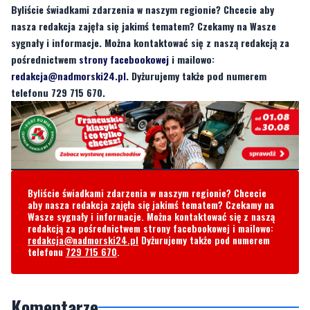
pośrednictwem
strony facebookowej
i mailowo:
redakcja@nadmorski24.pl
. Dyżurujemy także pod numerem
telefonu 729 715 670.
Byliście świadkami zdarzenia w naszym regionie? Chcecie
aby nasza redakcja zajęła się jakimś tematem? Czekamy na
Wasze sygnały i informacje. Można kontaktować się z naszą
redakcją za pośrednictwem strony facebookowej i mailowo:
redakcja@nadmorski24.pl
Dyżurujemy także pod numerem
telefonu
729 715 670
.
Komentarze
Raiders
poniedziałek, 31 marca 2025 - 13:56:40