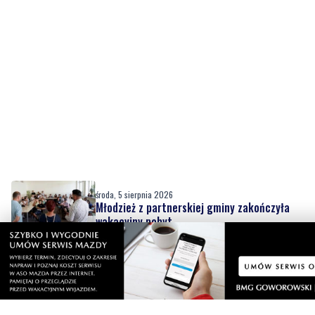
środa, 5 sierpnia 2026
Młodzież z partnerskiej gminy zakończyła
wakacyjny pobyt
środa, 5 sierpnia 2026
WAŻNE
AKTUALIZACJA
Policja szuka 15-letniej Wiktorii. Nastolatka
wyjechała do Gdyni i nie wróciła
środa, 5 sierpnia 2026
3
Wystawił skradzione motocykle na sprzedaż
w internecie. Wpadł po zgłoszeniu
właściciela