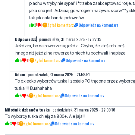
3
1
Zgłoś komentarz
Odpowiedz na komentarz
Odpowiedzź
poniedziałek, 31 marca 2025 - 17:27:19
Jeździła, bo na rowerze się jeździ. Chyba, że ktoś robi coś
innego niż jeździ na rowerze to niech tu pochwali i napisze.
5
11
Zgłoś komentarz
Odpowiedz na komentarz
Adam
poniedziałek, 31 marca 2025 - 21:58:51
To dxiecko wyborców tuska I zostało PO trącone przez wyborcę
tuska!!!!! Buahahaha
5
5
Zgłoś komentarz
Odpowiedz na komentarz
Miłośnik dzbanów tuska
poniedziałek, 31 marca 2025 - 22:00:16
To wyborcy tuska chleją za 800+. Ale jaja!!!
3
3
Zgłoś komentarz
Odpowiedz na komentarz
Przyzwyczajony
wtorek, 1 kwietnia 2025 - 04:11:58
pisowcy wymyślili socjal w postaci 800plus żeby cała Polska
mogła za to chlać nie patrząc co robi rząd Balbina. A ten narobił