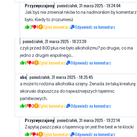
3
1
Zgłoś komentarz
Odpowiedz na komentarz
poniedziałek, 31 marca 2025 - 18:23:20
czyli przed 800 plus nie było alkoholizmu? po drugie, co ma
jedno z drugim wspolnego..
6
4
Zgłoś komentarz
Odpowiedz na komentarz
abc
poniedziałek, 31 marca 2025 - 18:35:45
a może to rodzina alkoholika szejny. Żenada że taką kreaturę
sikoruski dopuszcza do najważniejszych tajemnic
państwowych.
6
3
Zgłoś komentarz
Odpowiedz na komentarz
Przyzwyczajony
poniedziałek, 31 marca 2025 - 19:22:14
Zapytaj paszczaka o tajemnicę on jest the best w te klocki
1
4
Zgłoś komentarz
Odpowiedz na komentarz
abc
poniedziałek, 31 marca 2025 - 20:07:59
jednak debilem jesteś. żal mi ciebie