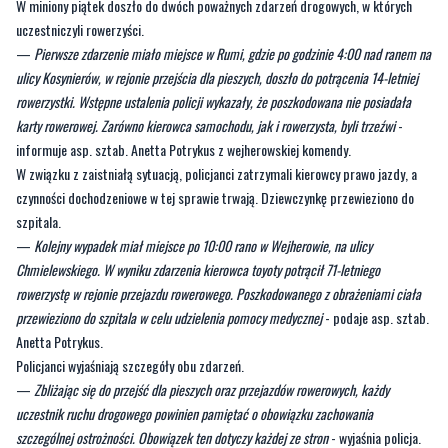
ulicy Kosynierów, w rejonie przejścia dla pieszych, doszło do potrącenia 14-letniej
rowerzystki. Wstępne ustalenia policji wykazały, że poszkodowana nie posiadała
karty rowerowej. Zarówno kierowca samochodu, jak i rowerzysta, byli trzeźwi
-
informuje asp. sztab. Anetta Potrykus z wejherowskiej komendy.
W związku z zaistniałą sytuacją, policjanci zatrzymali kierowcy prawo jazdy, a
czynności dochodzeniowe w tej sprawie trwają. Dziewczynkę przewieziono do
szpitala.
—
Kolejny wypadek miał miejsce po 10:00 rano w Wejherowie, na ulicy
Chmielewskiego. W wyniku zdarzenia kierowca toyoty potrącił 71-letniego
rowerzystę w rejonie przejazdu rowerowego. Poszkodowanego z obrażeniami ciała
przewieziono do szpitala w celu udzielenia pomocy medycznej
- podaje asp. sztab.
Anetta Potrykus.
Policjanci wyjaśniają szczegóły obu zdarzeń.
—
Zbliżając się do przejść dla pieszych oraz przejazdów rowerowych, każdy
uczestnik ruchu drogowego powinien pamiętać o obowiązku zachowania
szczególnej ostrożności. Obowiązek ten dotyczy każdej ze stron
- wyjaśnia policja.
Byliście świadkami zdarzenia w naszym regionie? Chcecie aby
nasza redakcja zajęła się jakimś tematem? Czekamy na Wasze
sygnały i informacje. Można kontaktować się z naszą redakcją za