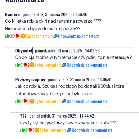
Co 14 latka robiła ok 4 nad ranem na rowerze ????
Nie powinna być w domu o tej porze???
39
1
Zgłoś komentarz
Odpowiedz na komentarz
Obywatel
poniedziałek, 31 marca 2025 - 14:02:53
Co policja zrobiła w tym temacie czy policji to nie interesuje ?
9
2
Zgłoś komentarz
Odpowiedz na komentarz
Przyzwyczajony
poniedziałek, 31 marca 2025 - 14:05:41
Jak co robiła. Szukała rodziców bo dostali 800plus które
zafundował pis gdzieś pili bo było za co.
9
8
Zgłoś komentarz
Odpowiedz na komentarz
???
poniedziałek, 31 marca 2025 - 17:44:42
czy ty się leczysz faszystowsko-sowiecki trollu ???
2
6
Zgłoś komentarz
Odpowiedz na komentarz
Przyzwyczajony
poniedziałek, 31 marca 2025 - 19:24:04
Jak byś nie zmieniał ników to na nadmorskim by komentarz
było. Kiedy to zrozumiesz