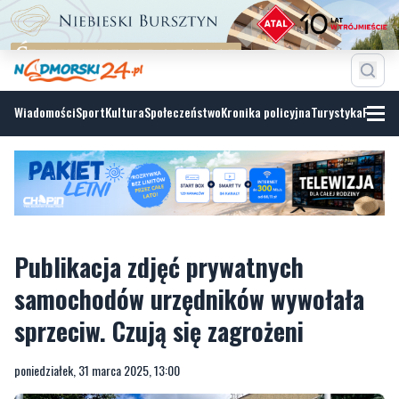
Wiadomości
Sport
Kultura
Społeczeństwo
Kronika policyjna
Turystyka
Fotoga
Publikacja zdjęć prywatnych
samochodów urzędników wywołała
sprzeciw. Czują się zagrożeni
poniedziałek, 31 marca 2025, 13:00