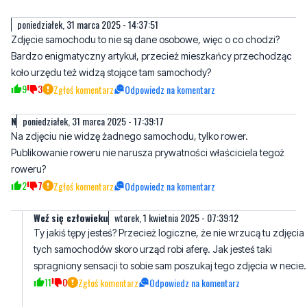
Bardzo enigmatyczny artykuł, przecież mieszkańcy przechodząc
koło urzędu też widzą stojące tam samochody?
9
3
Zgłoś komentarz
Odpowiedz na komentarz
N
poniedziałek, 31 marca 2025 - 17:39:17
Na zdjęciu nie widzę żadnego samochodu, tylko rower.
Publikowanie roweru nie narusza prywatności właściciela tegoż
roweru?
2
7
Zgłoś komentarz
Odpowiedz na komentarz
Weź się człowieku
wtorek, 1 kwietnia 2025 - 07:39:12
Ty jakiś tępy jesteś? Przecież logiczne, że nie wrzucą tu zdjęcia
tych samochodów skoro urząd robi aferę. Jak jesteś taki
spragniony sensacji to sobie sam poszukaj tego zdjęcia w necie.
11
0
Zgłoś komentarz
Odpowiedz na komentarz
Miłośnik dzbanów tuska
poniedziałek, 31 marca 2025 - 19:07:14
Peowczyki tak chętnie publikują wszystko co dotyczy pisiakow, a
jak w drugą stronę to hejt!!! Dzbany tuska!!!