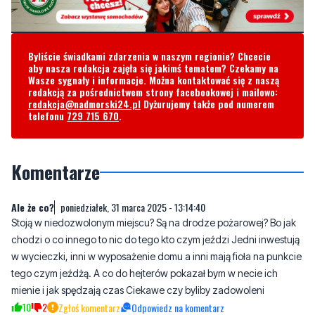
Byliście świadkami zdarzenia w naszym regionie? Chcecie
aby nasza redakcja zajęła się jakimś tematem? Czekamy na
Wasze sygnały i informacje. Można kontaktować się z naszą
redakcją za pośrednictwem strony facebookowej i mailowo:
redakcja@nadmorski24.pl
Dyżurujemy także pod numerem
telefonu
729 715 670
.
Komentarze
Ale że co?
poniedziałek, 31 marca 2025 - 13:14:40
Stoją w niedozwolonym miejscu? Są na drodze pożarowej? Bo jak
chodzi o co innego to nic do tego kto czym jeździ Jedni inwestują
w wycieczki, inni w wyposażenie domu a inni mają fioła na punkcie
tego czym jeźdżą. A co do hejterów pokazał bym w necie ich
mienie i jak spędzają czas Ciekawe czy byliby zadowoleni
10
2
Zgłoś komentarz
Odpowiedz na komentarz
poniedziałek, 31 marca 2025 - 14:37:51
Zdjęcie samochodu to nie są dane osobowe, więc o co chodzi?