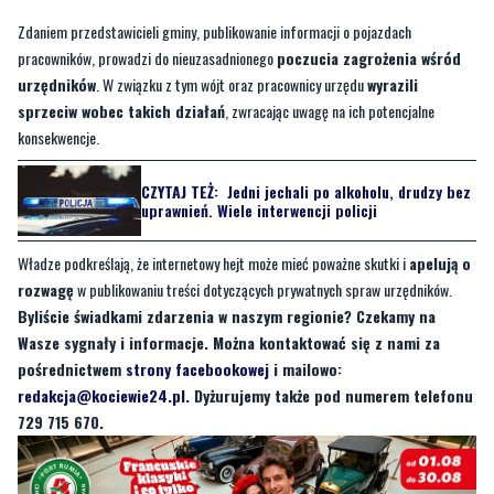
urzędników
. W związku z tym wójt oraz pracownicy urzędu
wyrazili
sprzeciw wobec takich działań
, zwracając uwagę na ich potencjalne
konsekwencje.
CZYTAJ TEŻ:
Jedni jechali po alkoholu, drudzy bez
uprawnień. Wiele interwencji policji
Władze podkreślają, że internetowy hejt może mieć poważne skutki i
apelują o
rozwagę
w publikowaniu treści dotyczących prywatnych spraw urzędników.
Byliście świadkami zdarzenia w naszym regionie? Czekamy na
Wasze sygnały i informacje. Można kontaktować się z nami za
pośrednictwem
strony facebookowej
i mailowo:
redakcja@kociewie24.pl
. Dyżurujemy także pod numerem telefonu
729 715 670.