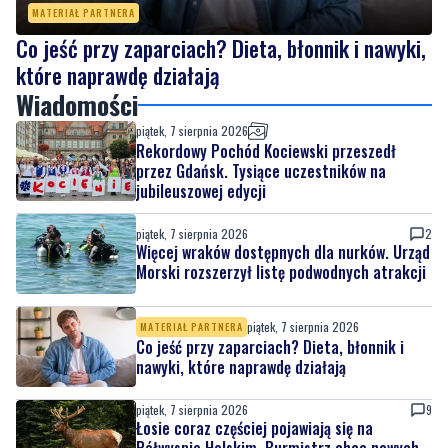
które naprawdę działają
Wiadomości
piątek, 7 sierpnia 2026
Rekordowy Pochód Kociewski przeszedł
przez Gdańsk. Tysiące uczestników na
jubileuszowej edycji
piątek, 7 sierpnia 2026
2
Więcej wraków dostępnych dla nurków. Urząd
Morski rozszerzył listę podwodnych atrakcji
piątek, 7 sierpnia 2026
MATERIAŁ PARTNERA
Co jeść przy zaparciach? Dieta, błonnik i
nawyki, które naprawdę działają
piątek, 7 sierpnia 2026
9
Łosie coraz częściej pojawiają się na
Półwyspie Helskim. Burmistrz chce nowych
znaków drogowych