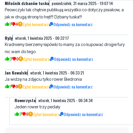
1
4
Zgłoś komentarz
Odpowiedz na komentarz
Ryży
wtorek, 1 kwietnia 2025 - 06:32:17
Kradniemy bierzemy łapówki to mamy za co kupować drogie fury
nic wam do tego
3
0
Zgłoś komentarz
Odpowiedz na komentarz
Jan Kowalski
wtorek, 1 kwietnia 2025 - 06:33:21
Ja widzę na zdjęciu tylko rower Biedronia
1
0
Zgłoś komentarz
Odpowiedz na komentarz
Rowerzysta
wtorek, 1 kwietnia 2025 - 06:34:34
Jeden rower trzy pedały
2
0
Zgłoś komentarz
Odpowiedz na komentarz
Napisz swój komentarz
Nie hejtuj, pisz kulturalnie i zgodne z prawem