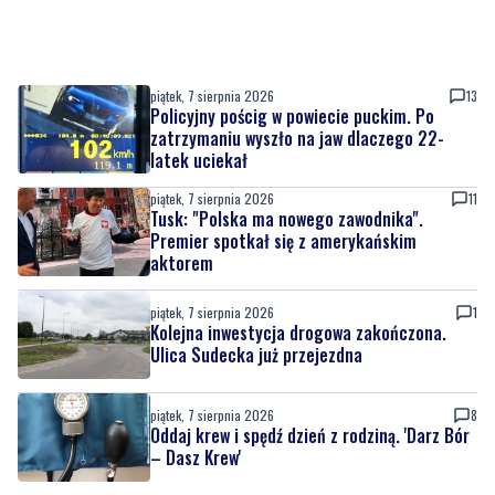
piątek, 7 sierpnia 2026
13
Policyjny pościg w powiecie puckim. Po
zatrzymaniu wyszło na jaw dlaczego 22-
latek uciekał
piątek, 7 sierpnia 2026
11
Tusk: "Polska ma nowego zawodnika".
Premier spotkał się z amerykańskim
aktorem
piątek, 7 sierpnia 2026
1
Kolejna inwestycja drogowa zakończona.
Ulica Sudecka już przejezdna
piątek, 7 sierpnia 2026
8
Oddaj krew i spędź dzień z rodziną. 'Darz Bór
– Dasz Krew'
piątek, 7 sierpnia 2026
1
Dziewięć nowych trolejbusów wyjechało na
ulice miasta. To inwestycja za ponad 28 mln
zł