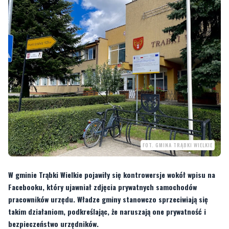
FOT. GMINA TRĄBKI WIELKIE
W gminie Trąbki Wielkie pojawiły się kontrowersje wokół wpisu na
Facebooku, który ujawniał zdjęcia prywatnych samochodów
pracowników urzędu. Władze gminy stanowczo sprzeciwiają się
takim działaniom, podkreślając, że naruszają one prywatność i
bezpieczeństwo urzędników.
W dniu
29 marca 2025 roku
na Facebooku opublikowano wpis zawierający
zdjęcie pojazdów należących do pracowników
urzędu gminy. Urzędnicy
podkreślają, że publikacja takich treści nie stanowi merytorycznej debaty