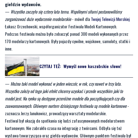
Łukasz Orzechowski, współorganizator Festiwalu Modeli Kartonowych.
Podczas festiwalu można było zobaczyć ponad 300 modeli wykonanych przez
170 modelarzy kartonowych. Były pojazdy cywilne, wojskowe, samoloty, statki i
inne.
CZYTAJ TEŻ:
Wymyśl nowe kaszubskie słowo!
—
Można taki model wykonać w jeden wieczór, w rok, czy nawet w trzy lata.
Wszystko zależy od tego jaki efekt chcemy uzyskać i przede wszystkim jaki to
model jest. Na rynku są dostępne przeróżne modele dla początkujących czy dla
zaawansowanych. Głównym nurtem dzisiejszego festiwalu są modele kartonowe
-
zaznacza Jerzy Janukowicz, prowadzący warsztaty modelarskie.
Festiwal był okazją do spotkania się ludzi zafascynowanych modelarstwem
kartonowym. Nie zabrakło czasu na integrację z twórcami. Odbyła się też
wystawa towarzysząca oraz giełda wydawców. Głównym punktem festiwalu był
konkurs modelarski. Nagrody przyznawano w 17 kategoriach z podziałem na
różne typy modeli.
[galeria]