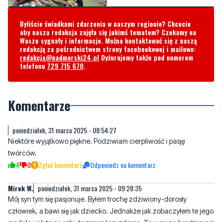
Wasze sygnały i informacje. Można kontaktować się z naszą
redakcją za pośrednictwem strony facebookowej i mailowo:
redakcja@nadmorski24.pl
Dyżurujemy także pod numerem
telefonu
729 715 670
.
Komentarze
poniedziałek, 31 marca 2025 - 08:54:27
Niektóre wyjątkowo piękne. Podziwiam cierpliwość i pasję
twórców.
4
0
Zgłoś komentarz
Odpowiedz na komentarz
Mirek W.
poniedziałek, 31 marca 2025 - 09:28:35
Mój syn tym się pasjonuje. Byłem trochę zdziwiony-dorosły
człowiek, a bawi się jak dziecko. Jednakże jak zobaczyłem te jego
modele i jak to się robi, to zmieniłem zdanie. To wciąga bardziej niż
chodzenie po bagnach. Można się od tego uzależnić.
6
0
Zgłoś komentarz
Odpowiedz na komentarz