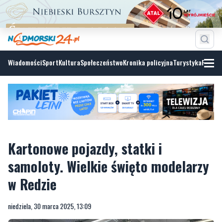
Wiadomości
Sport
Kultura
Społeczeństwo
Kronika policyjna
Turystyka
Fotoga
Kartonowe pojazdy, statki i
samoloty. Wielkie święto modelarzy
w Redzie
niedziela, 30 marca 2025, 13:09