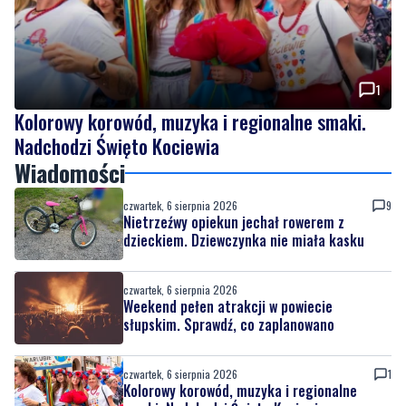
1
Kolorowy korowód, muzyka i regionalne smaki.
Nadchodzi Święto Kociewia
Wiadomości
czwartek, 6 sierpnia 2026
9
Nietrzeźwy opiekun jechał rowerem z
dzieckiem. Dziewczynka nie miała kasku
czwartek, 6 sierpnia 2026
Weekend pełen atrakcji w powiecie
słupskim. Sprawdź, co zaplanowano
czwartek, 6 sierpnia 2026
1
Kolorowy korowód, muzyka i regionalne
smaki. Nadchodzi Święto Kociewia
czwartek, 6 sierpnia 2026
8