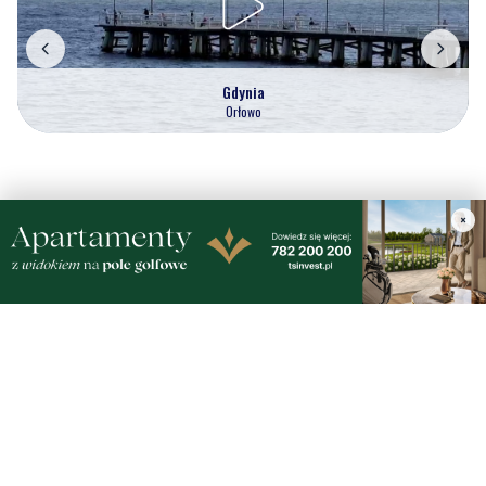
Gdynia
Orłowo
Zobacz wszystkie →
×
Artykuły
Informacje
Wiadomości
O portalu
Sport
Kontakt
Kultura
Regulamin
Społeczeństwo
Polityka prywatności
Kronika policyjna
Reklama
Zobacz