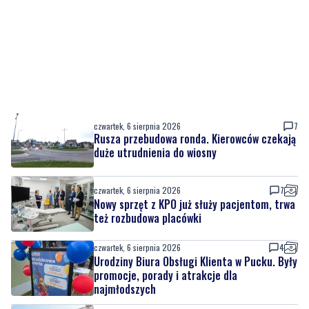
czwartek, 6 sierpnia 2026
7
Rusza przebudowa ronda. Kierowców czekają
duże utrudnienia do wiosny
czwartek, 6 sierpnia 2026
7
Nowy sprzęt z KPO już służy pacjentom, trwa
też rozbudowa placówki
czwartek, 6 sierpnia 2026
4
Urodziny Biura Obsługi Klienta w Pucku. Były
promocje, porady i atrakcje dla
najmłodszych
czwartek, 6 sierpnia 2026
7
Szpital w żałobie. Nie żyje położna Oddziału
Ginekologiczno-Położniczego