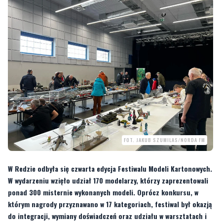
FOT. JAKUB SZUMILAS/NORDA FM
W Redzie odbyła się czwarta edycja Festiwalu Modeli Kartonowych.
W wydarzeniu wzięło udział 170 modelarzy, którzy zaprezentowali
ponad 300 misternie wykonanych modeli. Oprócz konkursu, w
którym nagrody przyznawano w 17 kategoriach, festiwal był okazją
do integracji, wymiany doświadczeń oraz udziału w warsztatach i
giełdzie wydawców.
—
Wszystko zaczęło się cztery lata temu. Wspólnymi siłami postanowiliśmy
zorganizować duże wydarzenie modelarskie
- mówił dla
Twojej Telewizji Morskiej