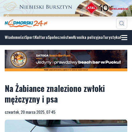
Wiadomości
Sport
Kultura
Społeczeństwo
Kronika policyjna
Turystyka
Fotoga
Na Żabiance znaleziono zwłoki
mężczyzny i psa
czwartek, 20 marca 2025, 07:45