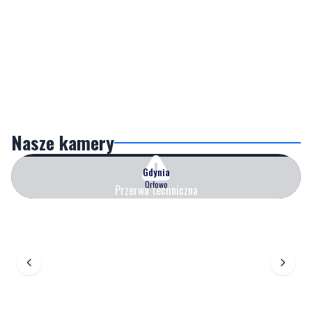
Nasze kamery
Gdynia
Orłowo
Przerwa techniczna