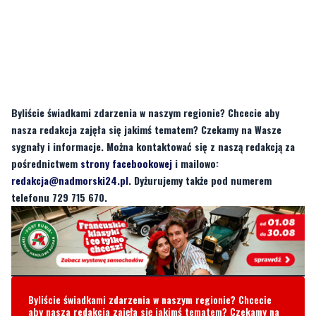
Byliście świadkami zdarzenia w naszym regionie? Chcecie aby
nasza redakcja zajęła się jakimś tematem? Czekamy na Wasze
sygnały i informacje. Można kontaktować się z naszą redakcją za
pośrednictwem
strony facebookowej
i mailowo:
redakcja@nadmorski24.pl
. Dyżurujemy także pod numerem
telefonu 729 715 670.
Byliście świadkami zdarzenia w naszym regionie? Chcecie
aby nasza redakcja zajęła się jakimś tematem? Czekamy na