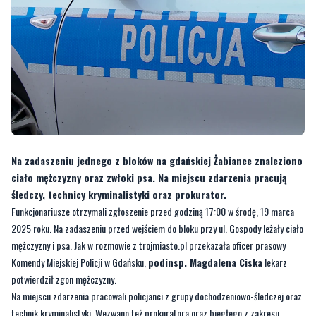
Na zadaszeniu jednego z bloków na gdańskiej Żabiance znaleziono
ciało mężczyzny oraz zwłoki psa. Na miejscu zdarzenia pracują
śledczy, technicy kryminalistyki oraz prokurator.
Funkcjonariusze otrzymali zgłoszenie przed godziną 17:00 w środę, 19 marca
2025 roku. Na zadaszeniu przed wejściem do bloku przy ul. Gospody leżały ciało
mężczyzny i psa. Jak w rozmowie z trojmiasto.pl przekazała oficer prasowy
Komendy Miejskiej Policji w Gdańsku,
podinsp. Magdalena Ciska
lekarz
potwierdził zgon mężczyzny.
Na miejscu zdarzenia pracowali policjanci z grupy dochodzeniowo-śledczej oraz
technik kryminalistyki. Wezwano też prokuratora oraz biegłego z zakresu