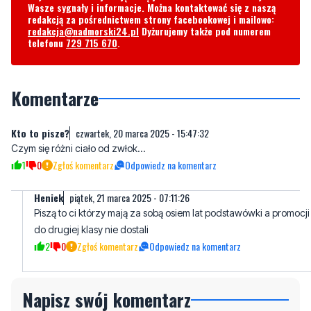
Wasze sygnały i informacje. Można kontaktować się z naszą
redakcją za pośrednictwem strony facebookowej i mailowo:
redakcja@nadmorski24.pl
Dyżurujemy także pod numerem
telefonu
729 715 670
.
Komentarze
Kto to pisze?
czwartek, 20 marca 2025 - 15:47:32
Czym się różni ciało od zwłok...
1
0
Zgłoś komentarz
Odpowiedz na komentarz
Heniek
piątek, 21 marca 2025 - 07:11:26
Piszą to ci którzy mają za sobą osiem lat podstawówki a promocji
do drugiej klasy nie dostali
2
0
Zgłoś komentarz
Odpowiedz na komentarz
Napisz swój komentarz