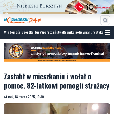
Wiadomości
Sport
Kultura
Społeczeństwo
Kronika policyjna
Turystyka
Fotoga
Zasłabł w mieszkaniu i wołał o
pomoc. 82-latkowi pomogli strażacy
wtorek, 18 marca 2025, 10:30