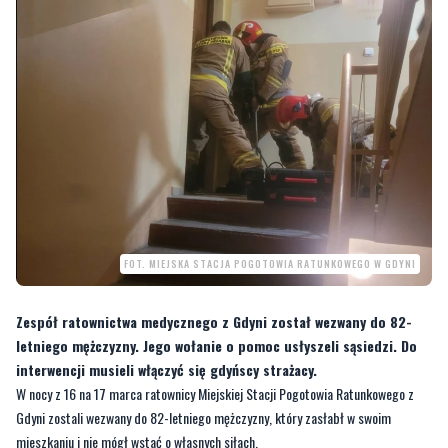
FOT. MIEJSKA STACJA POGOTOWIA RATUNKOWEGO W GDYNI
Zespół ratownictwa medycznego z Gdyni został wezwany do 82-
letniego mężczyzny. Jego wołanie o pomoc usłyszeli sąsiedzi. Do
interwencji musieli włączyć się gdyńscy strażacy.
W nocy z 16 na 17 marca ratownicy Miejskiej Stacji Pogotowia Ratunkowego z
Gdyni zostali wezwany do 82-letniego mężczyzny, który zasłabł w swoim
mieszkaniu i nie mógł wstać o własnych siłach.