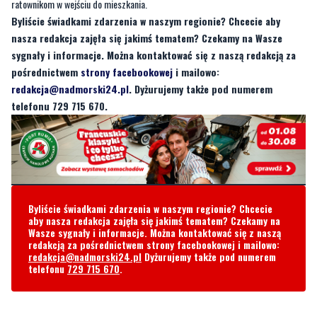
ratownikom w wejściu do mieszkania.
Byliście świadkami zdarzenia w naszym regionie? Chcecie aby
nasza redakcja zajęła się jakimś tematem? Czekamy na Wasze
sygnały i informacje. Można kontaktować się z naszą redakcją za
pośrednictwem
strony facebookowej
i mailowo:
redakcja@nadmorski24.pl
. Dyżurujemy także pod numerem
telefonu 729 715 670.
Byliście świadkami zdarzenia w naszym regionie? Chcecie
aby nasza redakcja zajęła się jakimś tematem? Czekamy na
Wasze sygnały i informacje. Można kontaktować się z naszą
redakcją za pośrednictwem strony facebookowej i mailowo:
redakcja@nadmorski24.pl
Dyżurujemy także pod numerem
telefonu
729 715 670
.