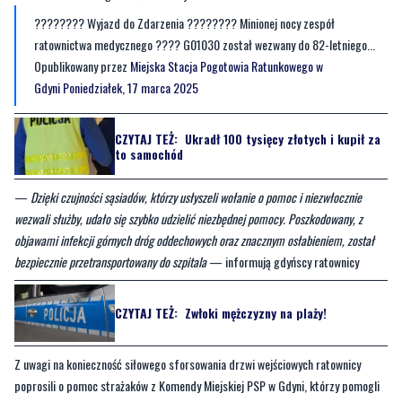
???????? Wyjazd do Zdarzenia ???????? Minionej nocy zespół
ratownictwa medycznego ???? G01030 został wezwany do 82-letniego...
Opublikowany przez
Miejska Stacja Pogotowia Ratunkowego w
Gdyni
Poniedziałek, 17 marca 2025
CZYTAJ TEŻ:
Ukradł 100 tysięcy złotych i kupił za
to samochód
—
Dzięki czujności sąsiadów, którzy usłyszeli wołanie o pomoc i niezwłocznie
wezwali służby, udało się szybko udzielić niezbędnej pomocy. Poszkodowany, z
objawami infekcji górnych dróg oddechowych oraz znacznym osłabieniem, został
bezpiecznie przetransportowany do szpitala
— informują gdyńscy ratownicy
CZYTAJ TEŻ:
Zwłoki mężczyzny na plaży!
Z uwagi na konieczność siłowego sforsowania drzwi wejściowych ratownicy
poprosili o pomoc strażaków z Komendy Miejskiej PSP w Gdyni, którzy pomogli