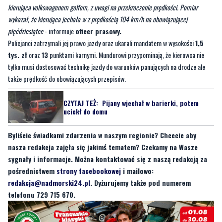
policji podczas minionego weekendu patrole ruchu drogowego prowadziły
wzmożone kontrole prędkości na terenie powiatu wejherowskiego.
—
Podczas jednej z takich kontroli zatrzymana została w Gościcinie 20-latka
kierująca volkswagenem golfem, z uwagi na przekroczenie prędkości. Pomiar
wykazał, że kierująca jechała w z prędkością 104 km/h na obowiązującej
pięćdziesiątce
- informuje
oficer prasowy.
Policjanci zatrzymali jej prawo jazdy oraz ukarali mandatem w wysokości
1,5
tys. zł
oraz
13
punktami karnymi. Mundurowi przypominają, że kierowca nie
tylko musi dostosować technikę jazdy do warunków panujących na drodze ale
także prędkość do obowiązujących przepisów.
CZYTAJ TEŻ:
Pijany wjechał w barierki, potem
uciekł do domu
Byliście świadkami zdarzenia w naszym regionie? Chcecie aby
nasza redakcja zajęła się jakimś tematem? Czekamy na Wasze
sygnały i informacje. Można kontaktować się z naszą redakcją za
pośrednictwem
strony facebookowej
i mailowo:
redakcja@nadmorski24.pl
. Dyżurujemy także pod numerem