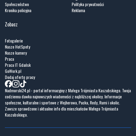
Wiadomości
O portalu
Sport
Kontakt
Kultura
Regulamin
Społeczeństwo
Polityka prywatności
Kronika policyjna
Reklama
Zobacz
Fotogalerie
Nasze HotSpoty
Nasze kamery
Praca
Praca IT Gdańsk
GoWork.pl
Dodaj ofertę pracy
Nadmorski24.pl - portal informacyjny z Małego Trójmiasta Kaszubskiego. Twoja
codzienna dawka najnowszych wiadomości z najbliższej okolicy. Informacje
społeczne, kulturalne i sportowe z Wejherowa, Pucka, Redy, Rumi i okolic.
Zawsze sprawdzone i aktualne info dla mieszkańców Małego Trójmiasta