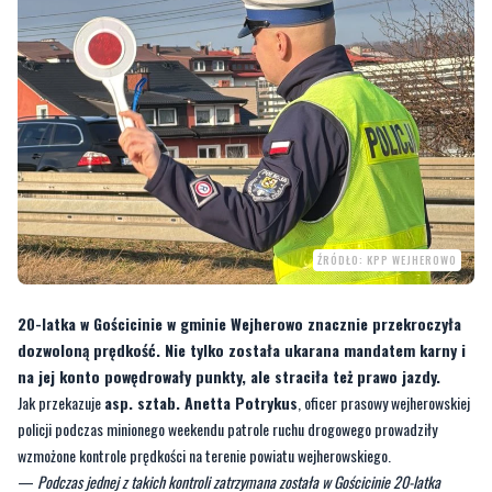
poniedziałek, 17 marca 2025, 13:00
ŹRÓDŁO: KPP WEJHEROWO
20-latka w Gościcinie w gminie Wejherowo znacznie przekroczyła
dozwoloną prędkość. Nie tylko została ukarana mandatem karny i
na jej konto powędrowały punkty, ale straciła też prawo jazdy.
Jak przekazuje
asp. sztab. Anetta Potrykus
, oficer prasowy wejherowskiej