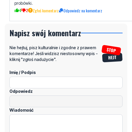
Przyzwyczajony
wtorek, 18 marca 2025 - 17:24:35
Od razu widać że nie miałeś waginy na szyji bo jesteś z
probówki.
4
2
Zgłoś komentarz
Odpowiedz na komentarz
Napisz swój komentarz
Nie hejtuj, pisz kulturalnie i zgodne z prawem
komentarze! Jeśli widzisz niestosowny wpis -
kliknij "zgłoś nadużycie".
Imię / Podpis
Odpowiedz
Wiadomość