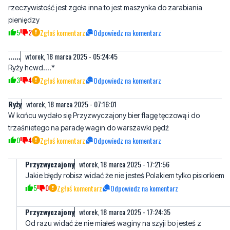
Tymczasem
poniedziałek, 17 marca 2025 - 20:44:12
Wysokie mandaty miały zapewnić bezpieczeństwo na drogach a
rzeczywistość jest zgoła inna to jest maszynka do zarabiania
pieniędzy
5
2
Zgłoś komentarz
Odpowiedz na komentarz
......
wtorek, 18 marca 2025 - 05:24:45
Ryży hcwd....*
3
4
Zgłoś komentarz
Odpowiedz na komentarz
Ryży
wtorek, 18 marca 2025 - 07:16:01
W końcu wydało się Przyzwyczajony bier flagę tęczową i do
trzaśnietego na paradę wagin do warszawki pędź
0
4
Zgłoś komentarz
Odpowiedz na komentarz
Przyzwyczajony
wtorek, 18 marca 2025 - 17:21:56
Jakie błędy robisz widać że nie jesteś Polakiem tylko pisiorkiem
5
0
Zgłoś komentarz
Odpowiedz na komentarz