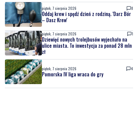
piątek, 7 sierpnia 2026
1
Kolejna inwestycja drogowa zakończona.
Ulica Sudecka już przejezdna
piątek, 7 sierpnia 2026
8
Oddaj krew i spędź dzień z rodziną. 'Darz Bór
– Dasz Krew'
piątek, 7 sierpnia 2026
1
Dziewięć nowych trolejbusów wyjechało na
ulice miasta. To inwestycja za ponad 28 mln
zł
piątek, 7 sierpnia 2026
4
Pomorska IV liga wraca do gry