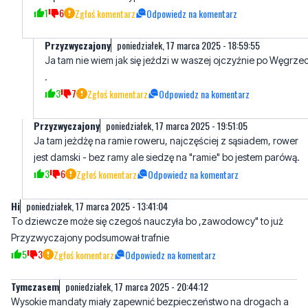
Ryży
poniedziałek, 17 marca 2025 - 18:34:43
Ja też popitalałem zabrali mi prawko na 3mc i dalej popitalam aż
mi się rdza z dzbana sypie
1
6
Zgłoś komentarz
Odpowiedz na komentarz
Przyzwyczajony
poniedziałek, 17 marca 2025 - 18:59:55
Ja tam nie wiem jak się jeździ w waszej ojczyźnie po Węgrze
.
3
7
Zgłoś komentarz
Odpowiedz na komentarz
Przyzwyczajony
poniedziałek, 17 marca 2025 - 19:51:05
Ja tam jeżdżę na ramie roweru, najczęściej z sąsiadem, rower
jest damski - bez ramy ale siedzę na "ramie" bo jestem parówą.
3
6
Zgłoś komentarz
Odpowiedz na komentarz
Hi
poniedziałek, 17 marca 2025 - 13:41:04
To dziewcze może się czegoś nauczyła bo ,zawodowcy" to już
Przyzwyczajony podsumował trafnie
5
3
Zgłoś komentarz
Odpowiedz na komentarz