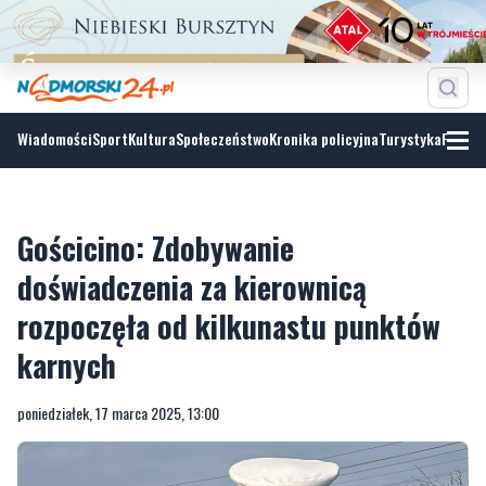
Wiadomości
Sport
Kultura
Społeczeństwo
Kronika policyjna
Turystyka
Fotoga
Gościcino: Zdobywanie
doświadczenia za kierownicą
rozpoczęła od kilkunastu punktów
karnych