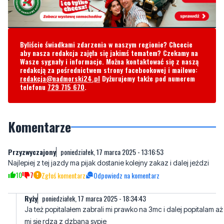
telefonu 729 715 670.
Byliście świadkami zdarzenia w naszym regionie? Chcecie
aby nasza redakcja zajęła się jakimś tematem? Czekamy na
Wasze sygnały i informacje. Można kontaktować się z naszą
redakcją za pośrednictwem strony facebookowej i mailowo:
redakcja@nadmorski24.pl
Dyżurujemy także pod numerem
telefonu
729 715 670
.
Komentarze
Przyzwyczajony
poniedziałek, 17 marca 2025 - 13:16:53
Najlepiej z tej jazdy ma pijak dostanie kolejny zakaz i dalej jeździ
10
7
Zgłoś komentarz
Odpowiedz na komentarz