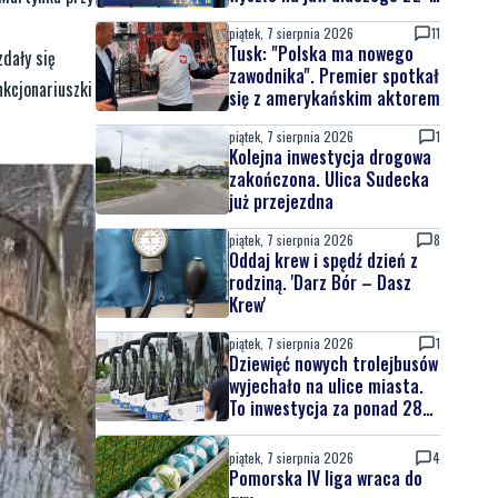
latek uciekał
piątek, 7 sierpnia 2026
11
Tusk: "Polska ma nowego
zdały się
zawodnika". Premier spotkał
nkcjonariuszki
się z amerykańskim aktorem
piątek, 7 sierpnia 2026
1
Kolejna inwestycja drogowa
zakończona. Ulica Sudecka
już przejezdna
piątek, 7 sierpnia 2026
8
Oddaj krew i spędź dzień z
rodziną. 'Darz Bór – Dasz
Krew'
piątek, 7 sierpnia 2026
1
Dziewięć nowych trolejbusów
wyjechało na ulice miasta.
To inwestycja za ponad 28
mln zł
piątek, 7 sierpnia 2026
4
Pomorska IV liga wraca do