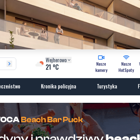
Wejherowo
Nasze
Nasze
o
21
C
kamery
HotSpoty
eczeństwo
Kronika policyjna
Turystyka
F