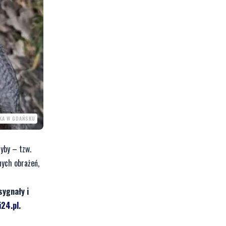
SKA W GDAŃSKU
ryby – tzw.
nych obrażeń,
sygnały i
24.pl
.