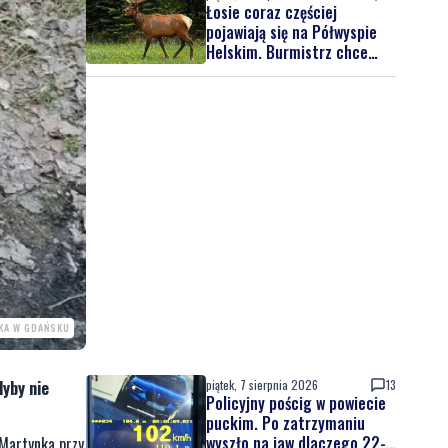
Łosie coraz częściej
pojawiają się na Półwyspie
Helskim. Burmistrz chce
nowych znaków drogowych
SKA W GDAŃSKU
piątek, 7 sierpnia 2026
13
dyby nie
Policyjny pościg w powiecie
puckim. Po zatrzymaniu
wyszło na jaw dlaczego 22-
Martynka przy