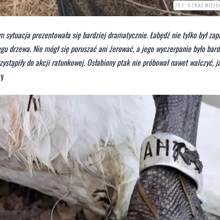
FOT. STRAŻ MIEJ
sytuacja prezentowała się bardziej dramatycznie. Łabędź nie tylko był zapl
egu drzewa. Nie mógł się poruszać ani żerować, a jego wyczerpanie było bar
ystąpiły do akcji ratunkowej. Osłabiony ptak nie próbował nawet walczyć, ja
cy