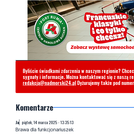
Byliście świadkami zdarzenia w naszym regionie? Chce
sygnały i informacje. Można kontaktować się z naszą r
redakcja@nadmorski24.pl
Dyżurujemy także pod nume
Komentarze
Ja
piątek, 14 marca 2025 - 13:35:13
Brawa dla funkcjonariuszek