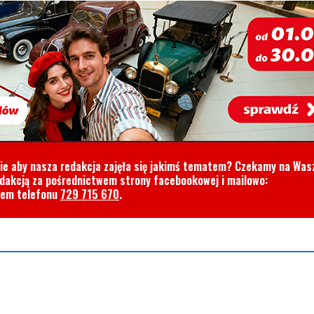
cie aby nasza redakcja zajęła się jakimś tematem? Czekamy na Was
edakcją za pośrednictwem strony facebookowej i mailowo:
rem telefonu
729 715 670
.