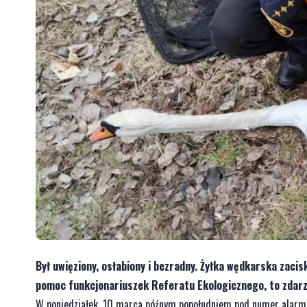
Był uwięziony, osłabiony i bezradny. Żyłka wędkarska zacisk
pomoc funkcjonariuszek Referatu Ekologicznego, to zdarz
W poniedziałek, 10 marca późnym popołudniem pod numer alarmow