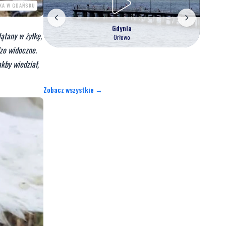
SKA W GDAŃSKU
Gdynia
ątany w żyłkę,
Orłowo
dzo widoczne.
kby wiedział,
Zobacz wszystkie →