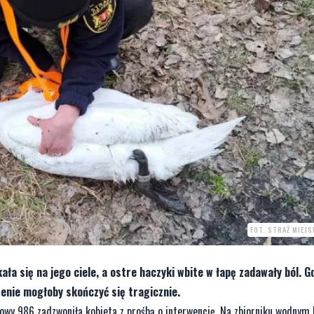
FOT. STRAŻ MIEJ
ała się na jego ciele, a ostre haczyki wbite w łapę zadawały ból. G
enie mogłoby skończyć się tragicznie.
y 986 zadzwoniła kobieta z prośbą o interwencję. Na zbiorniku wodnym 