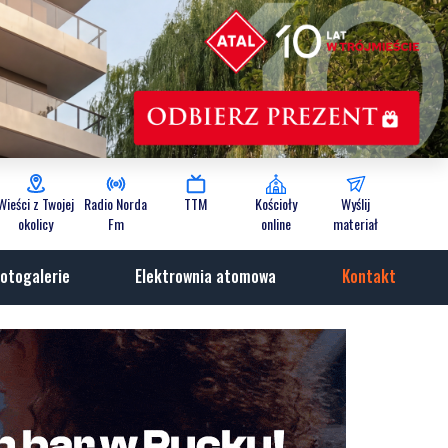
Wieści z Twojej
Radio Norda
TTM
Kościoły
Wyślij
okolicy
Fm
online
materiał
otogalerie
Elektrownia atomowa
Kontakt