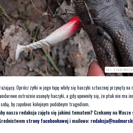
FOT. STRAŻ MIEJ
żający. Oprócz żyłki w jego łapę wbiły się haczyki sztucznej przynęty na 
ndurowe ostrożnie usunęły haczyki, a gdy upewniły się, że ptak nie ma in
ze sobą, by zapobiec kolejnym podobnym tragediom.
aby nasza redakcja zajęła się jakimś tematem? Czekamy na Wasze 
pośrednictwem
strony facebookowej
i mailowo:
redakcja@nadmorski