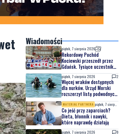
awet
Wiadomości
piątek, 7 sierpnia 2026
Rekordowy Pochód
Kociewski przeszedł przez
Gdańsk. Tysiące uczestników
na jubileuszowej edycji
piątek, 7 sierpnia 2026
2
Więcej wraków dostępnych
dla nurków. Urząd Morski
rozszerzył listę podwodnych
atrakcji
piątek, 7 sierpnia 2026
MATERIAŁ PARTNERA
Co jeść przy zaparciach?
Dieta, błonnik i nawyki,
które naprawdę działają
piątek, 7 sierpnia 2026
9