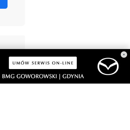
×
2
dowy i