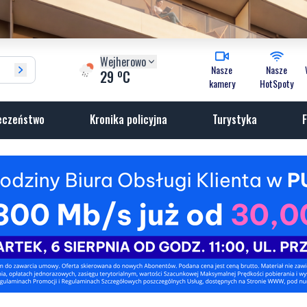
Wejherowo
Nasze
Nasze
o
29
C
kamery
HotSpoty
eczeństwo
Kronika policyjna
Turystyka
F