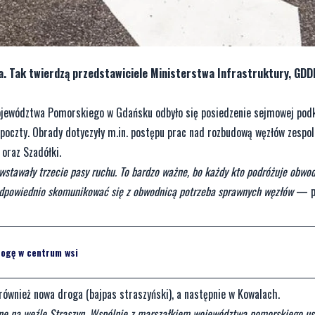
. Tak twierdzą przedstawiciele Ministerstwa Infrastruktury, GDD
ojewództwa Pomorskiego w Gdańsku odbyło się posiedzenie sejmowej podk
 poczty. Obrady dotyczyły m.in. postępu prac nad rozbudową węzłów zespo
 oraz Szadółki.
stawały trzecie pasy ruchu. To bardzo ważne, bo każdy kto podróżuje obwod
by odpowiednio skomunikować się z obwodnicą potrzeba sprawnych węzłów
— pr
ogę w centrum wsi
również nowa droga (bajpas straszyński), a następnie w Kowalach.
e na węźle Straszyn. Wspólnie z marszałkiem województwa pomorskiego ust