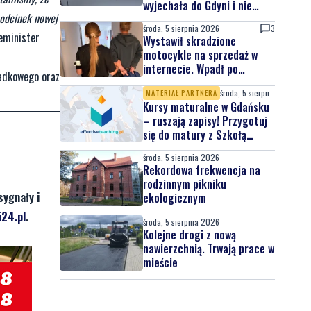
wyjechała do Gdyni i nie
 odcinek nowej
wróciła
środa, 5 sierpnia 2026
3
ceminister
Wystawił skradzione
motocykle na sprzedaż w
internecie. Wpadł po
oadkowego oraz
zgłoszeniu właściciela
środa, 5 sierpnia 2026
MATERIAŁ PARTNERA
Kursy maturalne w Gdańsku
– ruszają zapisy! Przygotuj
się do matury z Szkołą
Effective Teaching!
środa, 5 sierpnia 2026
Rekordowa frekwencja na
rodzinnym pikniku
sygnały i
ekologicznym
24.pl
.
środa, 5 sierpnia 2026
Kolejne drogi z nową
nawierzchnią. Trwają prace w
mieście