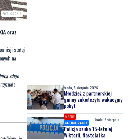
FOT. GDDKIA
KiA oraz
omisji stałej
lonych na
nicą zdaje
zyznała
środa, 5 sierpnia 2026
Młodzież z partnerskiej
gminy zakończyła wakacyjny
pobyt
WAŻNE
środa, 5 sierpnia 2026
AKTUALIZACJA
Policja szuka 15-letniej
Wiktorii. Nastolatka
aliliśmy, że