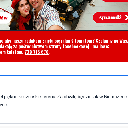
cie aby nasza redakcja zajęła się jakimś tematem? Czekamy na Was
edakcją za pośrednictwem strony facebookowej i mailowo:
rem telefonu
729 715 670
.
l piękne kaszubskie tereny. Za chwilę będzie jak w Niemczech 
ch...