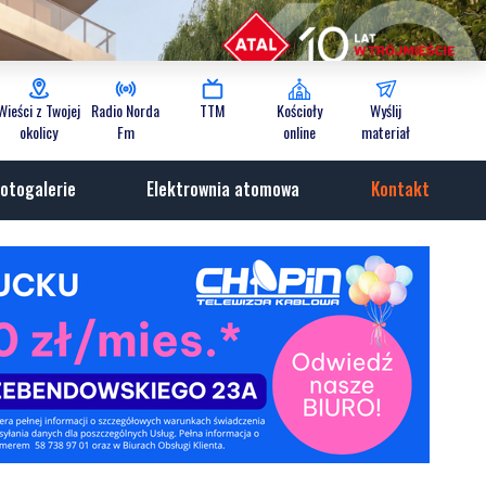
Wieści z Twojej
Radio Norda
TTM
Kościoły
Wyślij
okolicy
Fm
online
materiał
otogalerie
Elektrownia atomowa
Kontakt