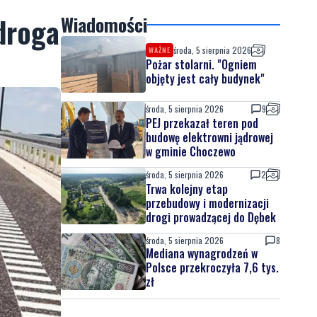
droga
Wiadomości
środa, 5 sierpnia 2026
WAŻNE
Pożar stolarni. "Ogniem
objęty jest cały budynek"
środa, 5 sierpnia 2026
9
PEJ przekazał teren pod
budowę elektrowni jądrowej
w gminie Choczewo
środa, 5 sierpnia 2026
2
Trwa kolejny etap
przebudowy i modernizacji
drogi prowadzącej do Dębek
środa, 5 sierpnia 2026
8
Mediana wynagrodzeń w
Polsce przekroczyła 7,6 tys.
zł