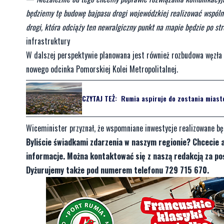
będziemy tę budowę bajpasu drogi wojewódzkiej realizować wspólni
drogi, która odciąży ten newralgiczny punkt na mapie będzie po s
infrastruktury
W dalszej perspektywie planowana jest również rozbudowa węzł
nowego odcinka Pomorskiej Kolei Metropolitalnej.
CZYTAJ TEŻ:
Rumia aspiruje do zostania miast
Wiceminister przyznał, że wspomniane inwestycje realizowane b
Byliście świadkami zdarzenia w naszym regionie? Chcecie 
informacje. Można kontaktować się z naszą redakcją za 
Dyżurujemy także pod numerem telefonu 729 715 670.