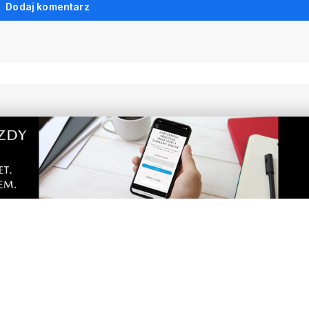
Dodaj komentarz
9
kazał teren pod budowę
Trwa kolejny etap przebu