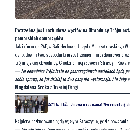
Potrzebna jest rozbudowa węzłów na Obwodnicy Trójmiasta
pomorskich samorządów.
Jak informuje PAP, w Sali Herbowej Urzędu Marszałkowskiego W
ds. budownictwa, gospodarki przestrzennej i mieszkaniowej oraz
trójmiejskiej obwodnicy. Chodzi o miejscowości Straszyn, Kowale
—
Na obwodnicy Trójmiasta na poszczególnych odcinkach będą pow
sobie sprawę, że już dzisiaj te dwa pasy nie wystarczają. Ale że
Magdalena Sroka
z Trzeciej Drogi
CZYTAJ TEŻ:
Umowa podpisana! Wyremontują dr
Najpierw rozbudowane będą węzły w Straszynie, gdzie powstanie 
—
Niezależnie od tego chcemy poprawić rozwiązania komunikacyjn