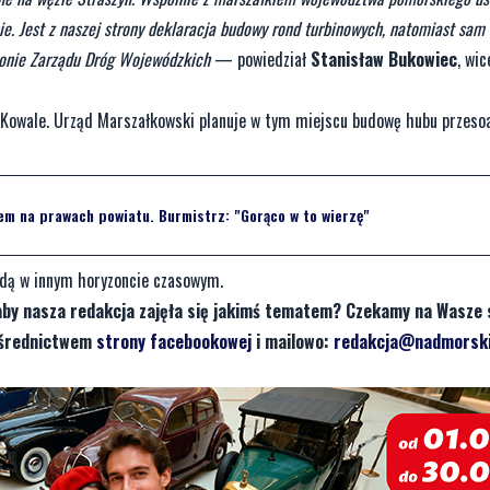
e. Jest z naszej strony deklaracja budowy rond turbinowych, natomiast sam
tronie Zarządu Dróg Wojewódzkich
— powiedział
Stanisław Bukowiec
, wi
a Kowale. Urząd Marszałkowski planuje w tym miejscu budowę hubu przes
em na prawach powiatu. Burmistrz: "Gorąco w to wierzę"
ędą w innym horyzoncie czasowym.
aby nasza redakcja zajęła się jakimś tematem? Czekamy na Wasze 
pośrednictwem
strony facebookowej
i mailowo:
redakcja@nadmorski