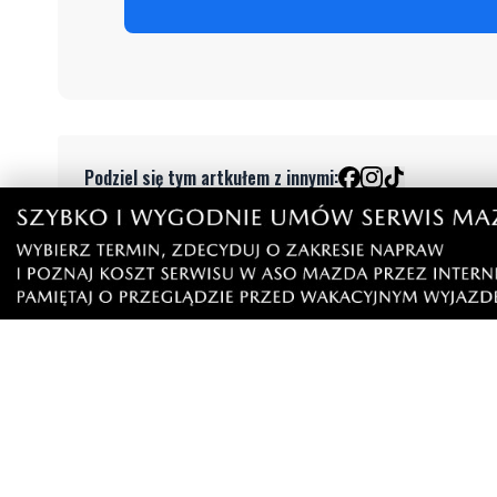
Podziel się tym artkułem z innymi:
Czytaj również
WAŻNE
Pożar stolarni. "Ogniem objęty jest
PEJ prze