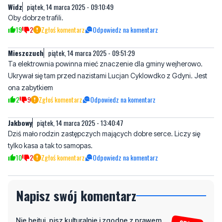
Widz
piątek, 14 marca 2025 - 09:10:49
Oby dobrze trafili.
19
2
Zgłoś komentarz
Odpowiedz na komentarz
Mieszczuch
piątek, 14 marca 2025 - 09:51:29
Ta elektrownia powinna mieć znaczenie dla gminy wejherowo.
Ukrywał się tam przed nazistami Lucjan Cyklowdko z Gdyni. Jest
ona zabytkiem
2
9
Zgłoś komentarz
Odpowiedz na komentarz
Jakbowy
piątek, 14 marca 2025 - 13:40:47
Dziś mało rodzin zastępczych mających dobre serce. Liczy się
tylko kasa a tak to samopas.
10
2
Zgłoś komentarz
Odpowiedz na komentarz
Napisz swój komentarz
Nie hejtuj, pisz kulturalnie i zgodne z prawem