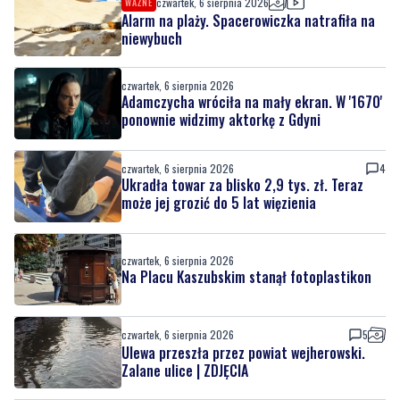
czwartek, 6 sierpnia 2026
WAŻNE
Alarm na plaży. Spacerowiczka natrafiła na
niewybuch
czwartek, 6 sierpnia 2026
Adamczycha wróciła na mały ekran. W '1670'
ponownie widzimy aktorkę z Gdyni
czwartek, 6 sierpnia 2026
4
Ukradła towar za blisko 2,9 tys. zł. Teraz
może jej grozić do 5 lat więzienia
czwartek, 6 sierpnia 2026
Na Placu Kaszubskim stanął fotoplastikon
czwartek, 6 sierpnia 2026
5
Ulewa przeszła przez powiat wejherowski.
Zalane ulice | ZDJĘCIA