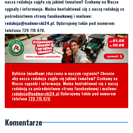
nasza redakcja zajęła się jakimś tematem? Czekamy na Wasze
sygnały i informacje. Można kontaktować się z naszą redakcją za
pośrednictwem
strony facebookowej
i mailowo:
redakcja@nadmorski24.pl
. Dyżurujemy także pod numerem
telefonu 729 715 670.
Byliście świadkami zdarzenia w naszym regionie? Chcecie
aby nasza redakcja zajęła się jakimś tematem? Czekamy na
Wasze sygnały i informacje. Można kontaktować się z naszą
redakcją za pośrednictwem strony facebookowej i mailowo:
redakcja@nadmorski24.pl
Dyżurujemy także pod numerem
telefonu
729 715 670
.
Komentarze