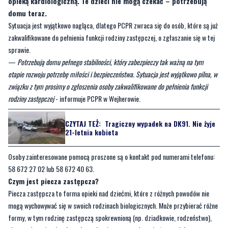
opieką kardiologiczną. Te dzieci nie mogą czekać – potrzebują
domu teraz.
Sytuacja jest wyjątkowo nagląca, dlatego PCPR zwraca się do osób, które są już
zakwalifikowane do pełnienia funkcji rodziny zastępczej, o zgłaszanie się w tej
sprawie.
—
Potrzebują domu pełnego stabilności, który zabezpieczy tak ważną na tym
etapie rozwoju potrzebę miłości i bezpieczeństwa. Sytuacja jest wyjątkowo pilna, w
związku z tym prosimy o zgłoszenia osoby zakwalifikowane do pełnienia funkcji
rodziny zastępczej
- informuje PCPR w Wejherowie.
CZYTAJ TEŻ:
Tragiczny wypadek na DK91. Nie żyje
21-letnia kobieta
Osoby zainteresowane pomocą proszone są o kontakt pod numerami telefonu:
58 672 27 02 lub 58 672 40 63.
Czym jest piecza zastępcza?
Piecza zastępcza to forma opieki nad dziećmi, które z różnych powodów nie
mogą wychowywać się w swoich rodzinach biologicznych. Może przybierać różne
formy, w tym rodzinę zastępczą spokrewnioną (np. dziadkowie, rodzeństwo),