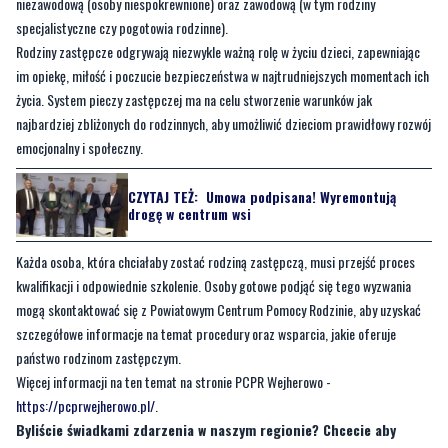
niezawodową (osoby niespokrewnione) oraz zawodową (w tym rodziny
specjalistyczne czy pogotowia rodzinne).
Rodziny zastępcze odgrywają niezwykle ważną rolę w życiu dzieci, zapewniając
im opiekę, miłość i poczucie bezpieczeństwa w najtrudniejszych momentach ich
życia. System pieczy zastępczej ma na celu stworzenie warunków jak
najbardziej zbliżonych do rodzinnych, aby umożliwić dzieciom prawidłowy rozwój
emocjonalny i społeczny.
CZYTAJ TEŻ:
Umowa podpisana! Wyremontują
drogę w centrum wsi
Każda osoba, która chciałaby zostać rodziną zastępczą, musi przejść proces
kwalifikacji i odpowiednie szkolenie. Osoby gotowe podjąć się tego wyzwania
mogą skontaktować się z Powiatowym Centrum Pomocy Rodzinie, aby uzyskać
szczegółowe informacje na temat procedury oraz wsparcia, jakie oferuje
państwo rodzinom zastępczym.
Więcej informacji na ten temat na stronie PCPR Wejherowo -
https://pcprwejherowo.pl/
.
Byliście świadkami zdarzenia w naszym regionie? Chcecie aby