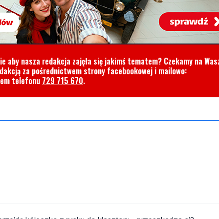
cie aby nasza redakcja zajęła się jakimś tematem? Czekamy na Was
edakcją za pośrednictwem strony facebookowej i mailowo:
rem telefonu
729 715 670
.