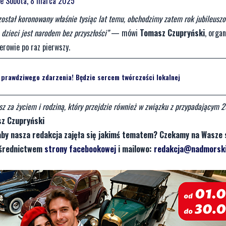
ie
Sobota, 8 marca 2025
został koronowany właśnie tysiąc lat temu, obchodzimy zatem rok jubileuszo
dzieci jest narodem bez przyszłości”
— mówi
Tomasz Czupryński
, orga
erowie po raz pierwszy.
prawdziwego zdarzenia! Będzie sercem twórczości lokalnej
z za życiem i rodziną, który przejdzie również w związku z przypadającym 
z Czupryński
aby nasza redakcja zajęła się jakimś tematem? Czekamy na Wasze 
pośrednictwem
strony facebookowej
i mailowo:
redakcja@nadmorski