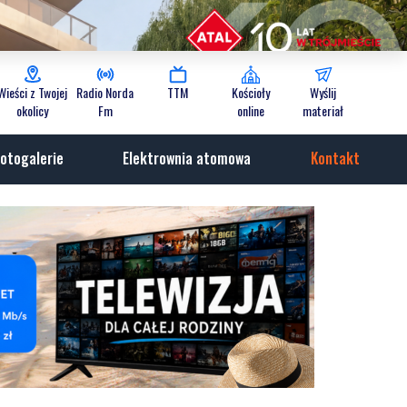
Wieści z Twojej
Radio Norda
TTM
Kościoły
Wyślij
okolicy
Fm
online
materiał
otogalerie
Elektrownia atomowa
Kontakt