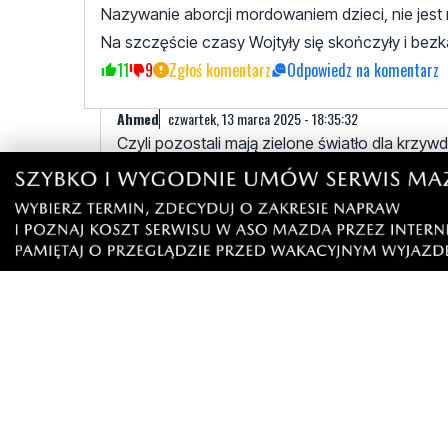
Nazywanie aborcji mordowaniem dzieci, nie jes
Na szczęście czasy Wojtyły się skończyły i bezk
11
9
Zgłoś komentarz
Odpowiedz na komentarz
Ahmed
czwartek, 13 marca 2025 - 18:35:32
Czyli pozostali mają zielone światło dla krzyw
ty bucu.
10
9
Zgłoś komentarz
Odpowiedz na komenta
Dyrygent
czwartek, 13 marca 2025 - 19:48:07
Żadna instytucja, oprócz Kościoła, nie st
krzywdzenia dzieci. Żadna instytucja nie dop
11
8
Zgłoś komentarz
Odpowiedz na komen
Zgłosiłeś to odpowiednim służbom?
czwartek, 1
Albo komukolwiek w ogóle? Nie? To sam je
3
2
Zgłoś komentarz
Odpowiedz na kom