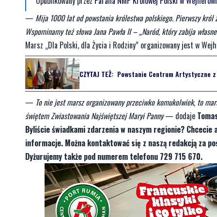
Opublikowany przez
Parafia NMP Królowej Polski w Wejherow
—
Mija 1000 lat od powstania królestwa polskiego. Pierwszy król 
Wspominamy też słowa Jana Pawła II – „Naród, który zabija własne 
Marsz „Dla Polski, dla Życia i Rodziny” organizowany jest w Wejh
CZYTAJ TEŻ:
Powstanie Centrum Artystyczne z 
—
To nie jest marsz organizowany przeciwko komukolwiek, to mars
świętem Zwiastowania Najświętszej Maryi Panny
— dodaje
Tomas
Byliście świadkami zdarzenia w naszym regionie? Chcecie 
informacje. Można kontaktować się z naszą redakcją za 
Dyżurujemy także pod numerem telefonu 729 715 670.