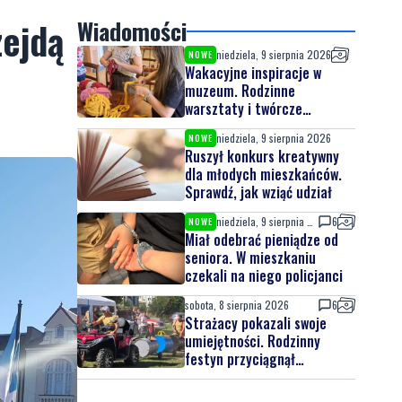
zejdą
Wiadomości
niedziela, 9 sierpnia 2026
NOWE
Wakacyjne inspiracje w
muzeum. Rodzinne
warsztaty i twórcze
spotkania
niedziela, 9 sierpnia 2026
NOWE
Ruszył konkurs kreatywny
dla młodych mieszkańców.
Sprawdź, jak wziąć udział
niedziela, 9 sierpnia 2026
6
NOWE
Miał odebrać pieniądze od
seniora. W mieszkaniu
czekali na niego policjanci
sobota, 8 sierpnia 2026
6
Strażacy pokazali swoje
umiejętności. Rodzinny
festyn przyciągnął
mieszkańców oraz gości