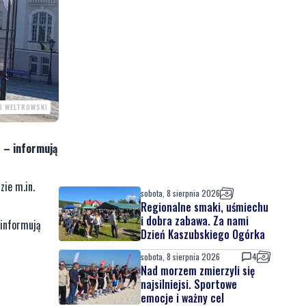
O WELTROWSKI
” – informują
zie m.in.
sobota, 8 sierpnia 2026
Regionalne smaki, uśmiechu
i dobra zabawa. Za nami
informują
Dzień Kaszubskiego Ogórka
sobota, 8 sierpnia 2026
4
Nad morzem zmierzyli się
najsilniejsi. Sportowe
emocje i ważny cel