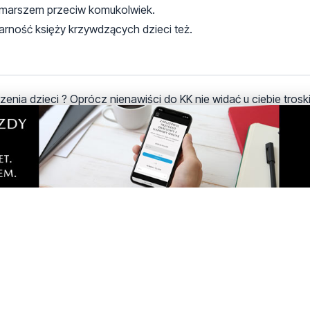
t marszem przeciw komukolwiek.
arność księży krzywdzących dzieci też.
dzenia dzieci ? Oprócz nienawiści do KK nie widać u ciebie trosk
rz
worzyła systemowego mechanizmu chronienia sprawców i umożliw
rowadziła do perfekcji poniżania i zaprzeczania krzywdzie ofiar,
tarz
3 marca 2025 - 20:20:10
steś sobie winien.
entarz