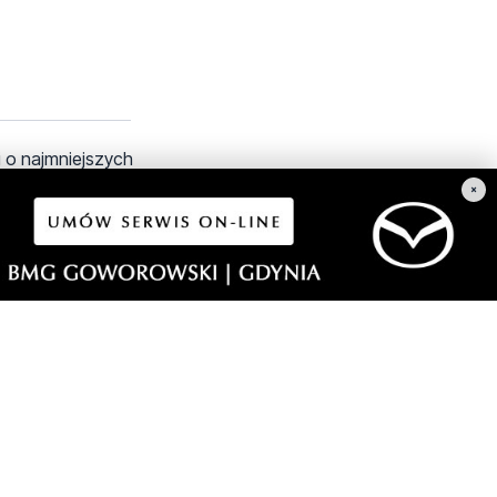
i o najmniejszych
×
iania im dalszego
 jak Kościół.