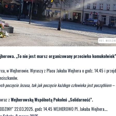
FOT. MIESZK
 Wejherowa. „To nie jest marsz organizowany przeciwko komukolwiek
rca, w Wejherowie. Wyruszy z Placu Jakuba Wejhera o godz. 14.45 i przejd
nciszkanów.
rych poczęcie Jezusa, tak jak poczęcie każdego człowieka jest początkiem
– 
 wraz z
Wejherowską Wspólnotą Pokoleń „Solidarność”.
ODZINY" 22.03.2025. godz 14.45 WEJHEROWO Pl. Jakuba Wejhera....