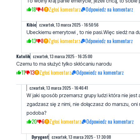
To wolny kraj panie emerycie, jeżeli chcą, to sobie
18
4
Zgłoś komentarz
Odpowiedz na komentarz
Kibic
czwartek, 13 marca 2025 - 16:50:56
Ubeckiemu emerytowi , to nie pasi.Więc siedź na d
13
8
Zgłoś komentarz
Odpowiedz na komentarz
Katolik
czwartek, 13 marca 2025 - 16:35:00
Czemu to ma służyć tylko skłócaniu narodu
11
13
Zgłoś komentarz
Odpowiedz na komentarz
czwartek, 13 marca 2025 - 16:46:41
W jaki sposób przemarsz grupy ludzi która nie jes
zgadzasz się z nimi, nie dołączasz do marszu, oni n
podoba?
20
6
Zgłoś komentarz
Odpowiedz na komentarz
Dyrygent
czwartek, 13 marca 2025 - 17:30:08