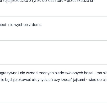
 przejdą kółeczko z rynku do klasztoru - przeszkadza ci?
upci i nie wychoć z domu.
t agresywna i nie wznosi żadnych niedozwolonych haseł - ma sk
ie będą blokować ulicy tydzień czy rzucać jajkami - więc co ci 