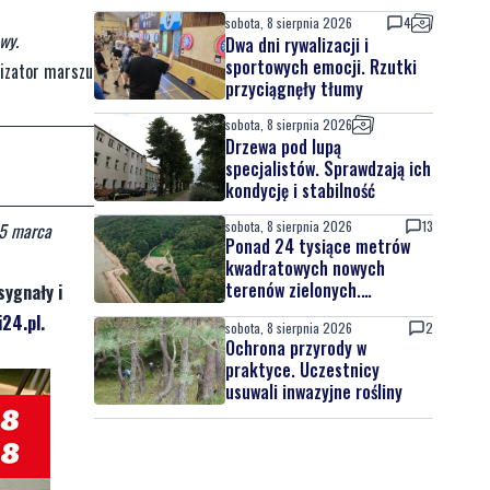
sobota, 8 sierpnia 2026
4
wy.
Dwa dni rywalizacji i
sportowych emocji. Rzutki
nizator marszu
przyciągnęły tłumy
sobota, 8 sierpnia 2026
Drzewa pod lupą
specjalistów. Sprawdzają ich
kondycję i stabilność
sobota, 8 sierpnia 2026
13
25 marca
Ponad 24 tysiące metrów
kwadratowych nowych
terenów zielonych.
sygnały i
Powstanie nowa przestrzeń
24.pl
.
sobota, 8 sierpnia 2026
2
do wypoczynku
Ochrona przyrody w
praktyce. Uczestnicy
usuwali inwazyjne rośliny