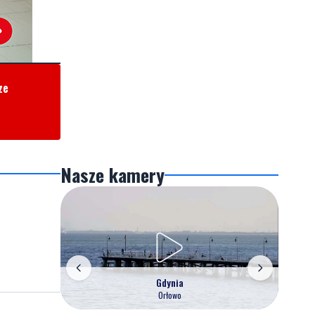
ze
Nasze kamery
Gdynia
Orłowo