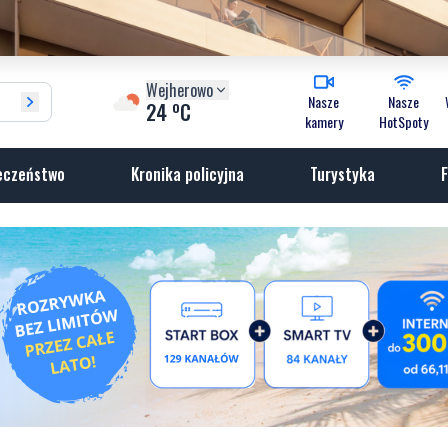
Wejherowo
Nasze
Nasze
o
24
C
kamery
HotSpoty
eczeństwo
Kronika policyjna
Turystyka
F