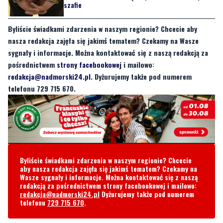
szafie
Byliście świadkami zdarzenia w naszym regionie? Chcecie aby
nasza redakcja zajęła się jakimś tematem? Czekamy na Wasze
sygnały i informacje. Można kontaktować się z naszą redakcją za
pośrednictwem
strony facebookowej
i mailowo:
redakcja@nadmorski24.pl
. Dyżurujemy także pod numerem
telefonu 729 715 670.
Byliście świadkami zdarzenia w naszym regionie? Chcecie
aby nasza redakcja zajęła się jakimś tematem? Czekamy na
Wasze sygnały i informacje. Można kontaktować się z naszą
redakcją za pośrednictwem strony facebookowej i mailowo:
redakcja@nadmorski24.pl
Dyżurujemy także pod numerem
telefonu
729 715 670
.