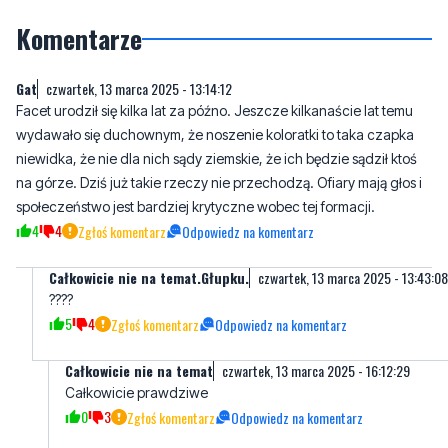
Komentarze
Gat
czwartek, 13 marca 2025 - 13:14:12
Facet urodził się kilka lat za późno. Jeszcze kilkanaście lat temu
wydawało się duchownym, że noszenie koloratki to taka czapka
niewidka, że nie dla nich sądy ziemskie, że ich będzie sądził ktoś
na górze. Dziś już takie rzeczy nie przechodzą. Ofiary mają głos i
społeczeństwo jest bardziej krytyczne wobec tej formacji.
4
4
Zgłoś komentarz
Odpowiedz na komentarz
Całkowicie nie na temat.Głupku.
czwartek, 13 marca 2025 - 13:43:08
????
5
4
Zgłoś komentarz
Odpowiedz na komentarz
Całkowicie nie na temat
czwartek, 13 marca 2025 - 16:12:29
Całkowicie prawdziwe
0
3
Zgłoś komentarz
Odpowiedz na komentarz