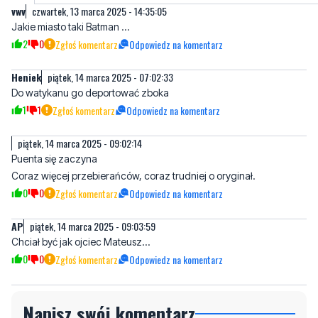
vwv
czwartek, 13 marca 2025 - 14:35:05
Jakie miasto taki Batman ...
2
0
Zgłoś komentarz
Odpowiedz na komentarz
Heniek
piątek, 14 marca 2025 - 07:02:33
Do watykanu go deportować zboka
1
1
Zgłoś komentarz
Odpowiedz na komentarz
piątek, 14 marca 2025 - 09:02:14
Puenta się zaczyna
Coraz więcej przebierańców, coraz trudniej o oryginał.
0
0
Zgłoś komentarz
Odpowiedz na komentarz
AP
piątek, 14 marca 2025 - 09:03:59
Chciał być jak ojciec Mateusz...
0
0
Zgłoś komentarz
Odpowiedz na komentarz
Napisz swój komentarz