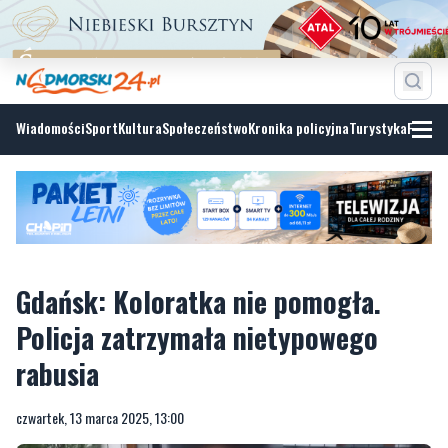
Wiadomości
Sport
Kultura
Społeczeństwo
Kronika policyjna
Turystyka
Fotoga
Gdańsk: Koloratka nie pomogła.
Policja zatrzymała nietypowego
rabusia
czwartek, 13 marca 2025, 13:00