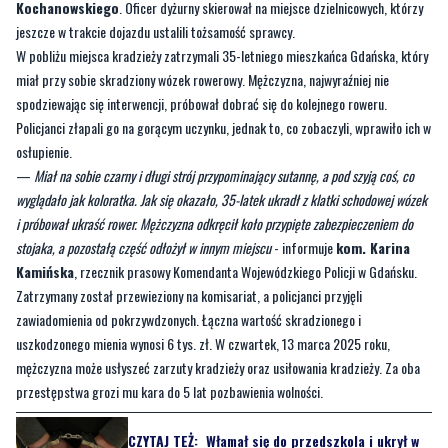
Kochanowskiego
. Oficer dyżurny skierował na miejsce dzielnicowych, którzy
jeszcze w trakcie dojazdu ustalili tożsamość sprawcy.
W pobliżu miejsca kradzieży zatrzymali 35-letniego mieszkańca Gdańska, który
miał przy sobie skradziony wózek rowerowy. Mężczyzna, najwyraźniej nie
spodziewając się interwencji, próbował dobrać się do kolejnego roweru.
Policjanci złapali go na gorącym uczynku, jednak to, co zobaczyli, wprawiło ich w
osłupienie.
—
Miał na sobie czarny i długi strój przypominający sutannę, a pod szyją coś, co
wyglądało jak koloratka. Jak się okazało, 35-latek ukradł z klatki schodowej wózek
i próbował ukraść rower. Mężczyzna odkręcił koło przypięte zabezpieczeniem do
stojaka, a pozostałą część odłożył w innym miejscu
- informuje
kom. Karina
Kamińska
, rzecznik prasowy Komendanta Wojewódzkiego Policji w Gdańsku.
Zatrzymany został przewieziony na komisariat, a policjanci przyjęli
zawiadomienia od pokrzywdzonych. Łączna wartość skradzionego i
uszkodzonego mienia wynosi 6 tys. zł. W czwartek, 13 marca 2025 roku,
mężczyzna może usłyszeć zarzuty kradzieży oraz usiłowania kradzieży. Za oba
przestępstwa grozi mu kara do 5 lat pozbawienia wolności.
CZYTAJ TEŻ:
Włamał się do przedszkola i ukrył w