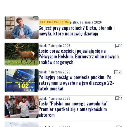
piątek, 7 sierpnia 2026
MATERIAŁ PARTNERA
Co jeść przy zaparciach? Dieta, błonnik i
nawyki, które naprawdę działają
piątek, 7 sierpnia 2026
10
Łosie coraz częściej pojawiają się na
Półwyspie Helskim. Burmistrz chce nowych
znaków drogowych
piątek, 7 sierpnia 2026
20
Policyjny pościg w powiecie puckim. Po
zatrzymaniu wyszło na jaw dlaczego 22-
latek uciekał
piątek, 7 sierpnia 2026
14
Tusk: "Polska ma nowego zawodnika".
Premier spotkał się z amerykańskim
aktorem