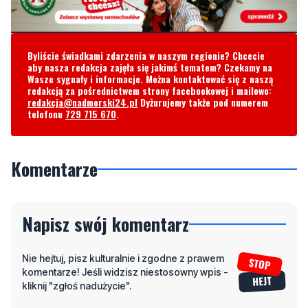
Byliście świadkami zdarzenia w naszym regionie? Chcecie
aby nasza redakcja zajęła się jakimś tematem? Czekamy na
Wasze sygnały i informacje. Można kontaktować się z naszą
redakcją za pośrednictwem strony facebookowej i mailowo:
redakcja@nadmorski24.pl
Dyżurujemy także pod numerem
telefonu
729 715 670
.
Komentarze
Napisz swój komentarz
Nie hejtuj, pisz kulturalnie i zgodne z prawem
komentarze! Jeśli widzisz niestosowny wpis -
kliknij "zgłoś nadużycie".