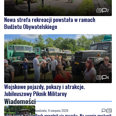
2
Nowa strefa rekreacji powstała w ramach
Budżetu Obywatelskiego
4
Wojskowe pojazdy, pokazy i atrakcje.
Jubileuszowy Piknik Militarny
Wiadomości
niedziela, 9 sierpnia 2026
1
Park wypełnił się muzyką. Na scenie wystąpił