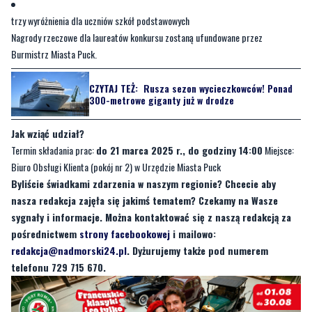
trzy wyróżnienia dla uczniów szkół podstawowych
Nagrody rzeczowe dla laureatów konkursu zostaną ufundowane przez
Burmistrz Miasta Puck.
CZYTAJ TEŻ:
Rusza sezon wycieczkowców! Ponad
300-metrowe giganty już w drodze
Jak wziąć udział?
Termin składania prac:
do 21 marca 2025 r., do godziny 14:00
Miejsce:
Biuro Obsługi Klienta (pokój nr 2) w Urzędzie Miasta Puck
Byliście świadkami zdarzenia w naszym regionie? Chcecie aby
nasza redakcja zajęła się jakimś tematem? Czekamy na Wasze
sygnały i informacje. Można kontaktować się z naszą redakcją za
pośrednictwem
strony facebookowej
i mailowo:
redakcja@nadmorski24.pl
. Dyżurujemy także pod numerem
telefonu 729 715 670.