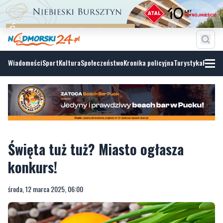
Wiadomości
Sport
Kultura
Społeczeństwo
Kronika policyjna
Turystyka
Fotoga
Święta tuż tuż? Miasto ogłasza
konkurs!
środa, 12 marca 2025, 06:00