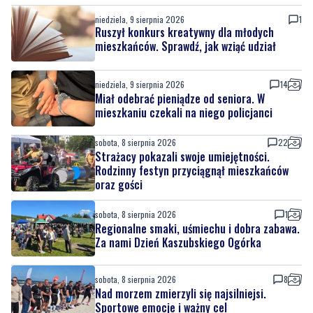
niedziela, 9 sierpnia 2026
1
Ruszył konkurs kreatywny dla młodych
mieszkańców. Sprawdź, jak wziąć udział
niedziela, 9 sierpnia 2026
14
Miał odebrać pieniądze od seniora. W
mieszkaniu czekali na niego policjanci
sobota, 8 sierpnia 2026
22
Strażacy pokazali swoje umiejętności.
Rodzinny festyn przyciągnął mieszkańców
oraz gości
sobota, 8 sierpnia 2026
1
Regionalne smaki, uśmiechu i dobra zabawa.
Za nami Dzień Kaszubskiego Ogórka
sobota, 8 sierpnia 2026
8
Nad morzem zmierzyli się najsilniejsi.
Sportowe emocje i ważny cel