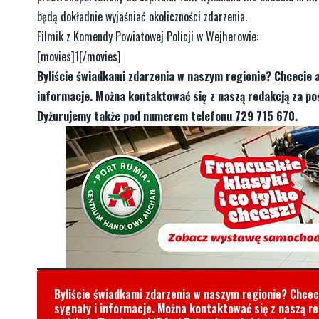
będą dokładnie wyjaśniać okoliczności zdarzenia.
Filmik z Komendy Powiatowej Policji w Wejherowie:
[movies]1[/movies]
Byliście świadkami zdarzenia w naszym regionie? Chcecie 
informacje. Można kontaktować się z naszą redakcją za 
Dyżurujemy także pod numerem telefonu 729 715 670.
Byliście świadkami zdarzenia w naszym regionie? Chce
sygnały i informacje. Można kontaktować się z naszą r