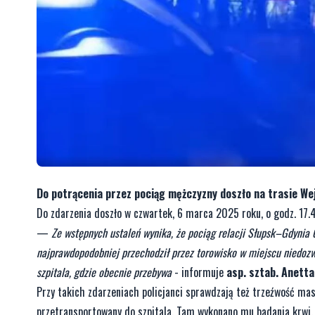
Do potrącenia przez pociąg mężczyzny doszło na trasie We
Do zdarzenia doszło w czwartek, 6 marca 2025 roku, o godz. 17.4
—
Ze wstępnych ustaleń wynika, że pociąg relacji Słupsk–Gdynia 
najprawdopodobniej przechodził przez torowisko w miejscu niedozw
szpitala, gdzie obecnie przebywa
- informuje
asp. sztab. Anett
Przy takich zdarzeniach policjanci sprawdzają też trzeźwość mas
przetransportowany do szpitala. Tam wykonano mu badania krwi.