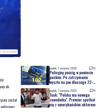
KPP WEJHEROWO
piątek, 7 sierpnia 2026
13
Policyjny pościg w powiecie
puckim. Po zatrzymaniu
óry
wyszło na jaw dlaczego 22-
iony do
latek uciekał
piątek, 7 sierpnia 2026
11
Tusk: "Polska ma nowego
zawodnika". Premier spotkał
zyzna został
się z amerykańskim aktorem
 policjanci