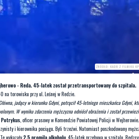
ŹRÓDŁO: KADR Z FILMIKU 
jherowo - Reda. 45-latek został przetransportowany do szpitala.
0 na torowisku przy ul. Leśnej w Redzie.
Główna, jadący w kierunku Gdyni, potrącił 45-letniego mieszkańca Gdyni, kt
olonym. W wyniku zdarzenia mężczyzna odniósł obrażenia i został przewiez
a Potrykus
, oficer prasowy w Komendzie Powiatowej Policji w Wejherowie.
zynisty i kierownika pociągu. Byli trzeźwi. Natomiast poszkodowany mężc
 Te wykazały
2,5 promila alkoholu
. 45-latek przebywa w szpitalu. Redzcy