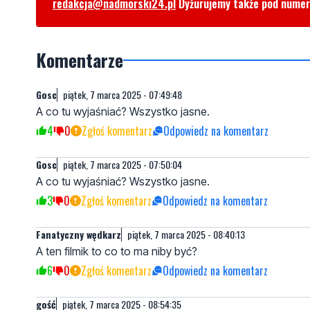
redakcja@nadmorski24.pl
Dyżurujemy także pod nume
Komentarze
Gosc
piątek, 7 marca 2025 - 07:49:48
A co tu wyjaśniać? Wszystko jasne.
4
0
Zgłoś komentarz
Odpowiedz na komentarz
Gosc
piątek, 7 marca 2025 - 07:50:04
A co tu wyjaśniać? Wszystko jasne.
3
0
Zgłoś komentarz
Odpowiedz na komentarz
Fanatyczny wędkarz
piątek, 7 marca 2025 - 08:40:13
A ten filmik to co to ma niby być?
6
0
Zgłoś komentarz
Odpowiedz na komentarz
gość
piątek, 7 marca 2025 - 08:54:35