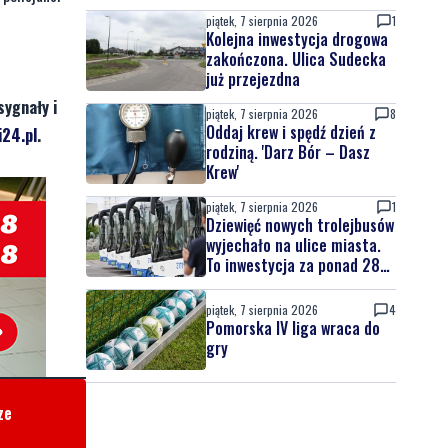
piątek, 7 sierpnia 2026
1
Kolejna inwestycja drogowa
zakończona. Ulica Sudecka
już przejezdna
sygnały i
piątek, 7 sierpnia 2026
8
Oddaj krew i spędź dzień z
24.pl
.
rodziną. 'Darz Bór – Dasz
Krew'
piątek, 7 sierpnia 2026
1
Dziewięć nowych trolejbusów
wyjechało na ulice miasta.
To inwestycja za ponad 28
mln zł
piątek, 7 sierpnia 2026
4
Pomorska IV liga wraca do
gry
ze