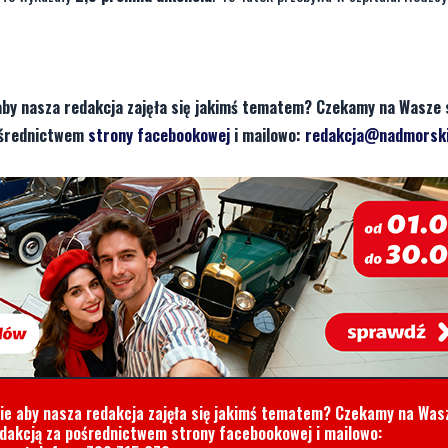
aby nasza redakcja zajęła się jakimś tematem? Czekamy na Wasze 
pośrednictwem
strony facebookowej
i mailowo:
redakcja@nadmorski
cie aby nasza redakcja zajęła się jakimś tematem? Czekamy na Was
edakcją za pośrednictwem strony facebookowej i mailowo: