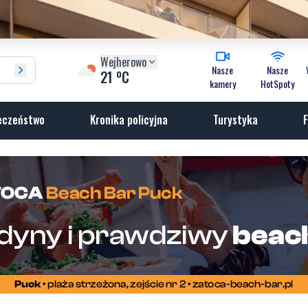
Wejherowo
Nasze
Nasze
o
21
C
kamery
HotSpoty
eczeństwo
Kronika policyjna
Turystyka
F