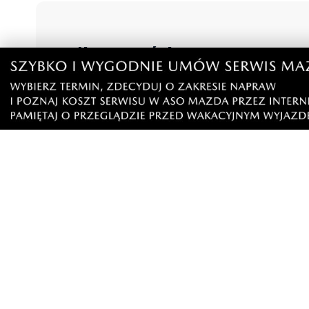
Napisz swój komentarz
Nie hejtuj, pisz kulturalnie i zgodne z prawem komen
"zgłoś nadużycie".
Imię / Podpis
O
Wiadomość
Klikając "dodaj komentarz", akceptujesz regulamin 