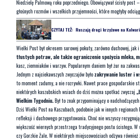
Niedzielę Palmową roku poprzedniego. Obowiązywał ścisły post – n
głośnych rozmów i wszelkich przyjemności, które mogłyby odciąga
CZYTAJ TEŻ:
Ruszają drogi krzyżowe na Kalwari
Wielki Post był okresem surowej pokuty, zarówno duchowej, jak i
tłustych potraw, ale także ograniczenie spożycia mleka, mas
kasz, ziemniaków i warzyw. Popularnym daniem był żur na zakwasi
Jednym z najciekawszych zwyczajów było
zakrywanie luster i w
to moment zadumy, a nie rozrywki. Nawet prace gospodarskie sta
niektórych kaszubskich wsiach do dziś można spotkać zwyczaj
„
Wielkim Tygodniu.
Był to znak przypominający o nadchodzących
Dziś Wielki Post na Kaszubach, podobnie jak w innych regionach P
refleksji i duchowego przygotowania. Choć nie wszyscy rezygnują 
większość wiernych przestrzega tradycyjnego postu ścisłego. W 
czy Gorzkie Żale. W niektórych miejscowościach odżywa również 