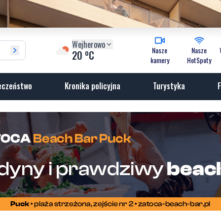
Wejherowo
Nasze
Nasze
o
20
C
kamery
HotSpoty
eczeństwo
Kronika policyjna
Turystyka
F