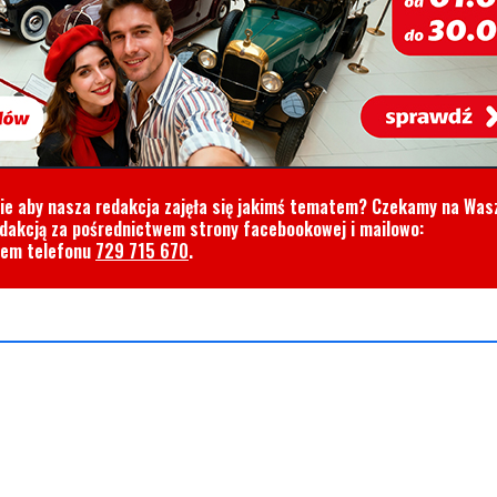
cie aby nasza redakcja zajęła się jakimś tematem? Czekamy na Was
edakcją za pośrednictwem strony facebookowej i mailowo:
rem telefonu
729 715 670
.