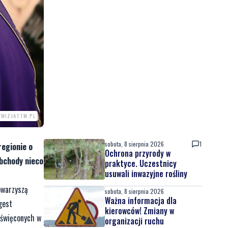
EWIZJATTM.PL
sobota, 8 sierpnia 2026
1
regionie o
Ochrona przyrody w
obchody nieco
praktyce. Uczestnicy
usuwali inwazyjne rośliny
owarzyszą
sobota, 8 sierpnia 2026
Ważna informacja dla
gest
kierowców! Zmiany w
oświęconych w
organizacji ruchu