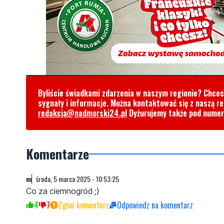
Byliście świadkami zdarzenia w naszym regionie? Chce
sygnały i informacje. Można kontaktować się z naszą r
redakcja@nadmorski24.pl
Dyżurujemy także pod nume
Komentarze
m
środa, 5 marca 2025 - 10:53:25
Co za ciemnogród ;)
4
7
Zgłoś komentarz
Odpowiedz na komentarz