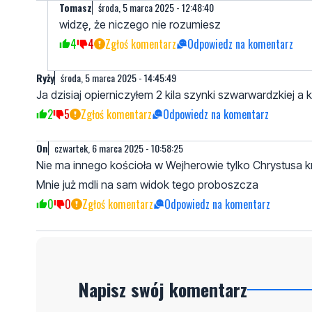
Tomasz
środa, 5 marca 2025 - 12:48:40
widzę, że niczego nie rozumiesz
4
4
Zgłoś komentarz
Odpowiedz na komentarz
Ryży
środa, 5 marca 2025 - 14:45:49
Ja dzisiaj opierniczyłem 2 kila szynki szwarwardzkiej 
2
5
Zgłoś komentarz
Odpowiedz na komentarz
On
czwartek, 6 marca 2025 - 10:58:25
Nie ma innego kościoła w Wejherowie tylko Chrystusa k
Mnie już mdli na sam widok tego proboszcza
0
0
Zgłoś komentarz
Odpowiedz na komentarz
Napisz swój komentarz