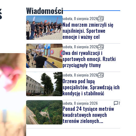
ś
Wiadomości
sobota, 8 sierpnia 2026
Nad morzem zmierzyli się
najsilniejsi. Sportowe
emocje i ważny cel
sobota, 8 sierpnia 2026
Dwa dni rywalizacji i
sportowych emocji. Rzutki
przyciągnęły tłumy
sobota, 8 sierpnia 2026
Drzewa pod lupą
specjalistów. Sprawdzają ich
kondycję i stabilność
sobota, 8 sierpnia 2026
7
Ponad 24 tysiące metrów
kwadratowych nowych
terenów zielonych.
Powstanie nowa przestrzeń
do wypoczynku