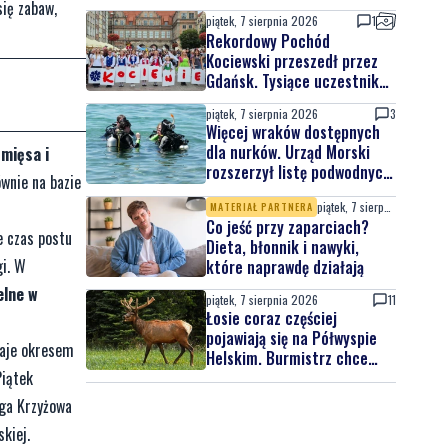
się zabaw,
piątek, 7 sierpnia 2026
1
Rekordowy Pochód
Kociewski przeszedł przez
Gdańsk. Tysiące uczestników
na jubileuszowej edycji
piątek, 7 sierpnia 2026
3
Więcej wraków dostępnych
dla nurków. Urząd Morski
 mięsa i
rozszerzył listę podwodnych
wnie na bazie
atrakcji
piątek, 7 sierpnia 2026
MATERIAŁ PARTNERA
Co jeść przy zaparciach?
e czas postu
Dieta, błonnik i nawyki,
gi. W
które naprawdę działają
elne w
piątek, 7 sierpnia 2026
11
Łosie coraz częściej
pojawiają się na Półwyspie
staje okresem
Helskim. Burmistrz chce
Piątek
nowych znaków drogowych
oga Krzyżowa
kiej.