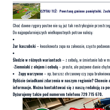
CZYTAJ TEŻ:
Powstaną gminne pamiętniki. Zach
Choć dawne rygory postne nie są już tak restrykcyjnie przestrze
Do najpopularniejszych wielkopostnych potraw należą:
Żur kaszubski
– kwaskowata zupa na zakwasie, często podawan
Śledzie w różnych wariantach
– z cebulą, w śmietanie lub w m
-
Ziemniaki z olejem i cebulą
– proste, ale pożywne danie chętn
Zupy warzywne
– np. barszcz chrzanowy czy zupa brukwiowa
Byliście świadkami zdarzenia w naszym regionie? Chcecie 
informacje. Można kontaktować się z naszą redakcją za 
Dyżurujemy także pod numerem telefonu 729 715 670.