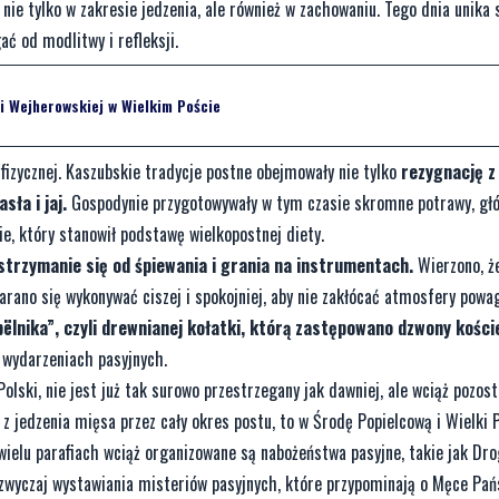
ie tylko w zakresie jedzenia, ale również w zachowaniu. Tego dnia unika 
ć od modlitwy i refleksji.
i Wejherowskiej w Wielkim Poście
 fizycznej. Kaszubskie tradycje postne obejmowały nie tylko
rezygnację z
ła i jaj.
Gospodynie przygotowywały w tym czasie skromne potrawy, głó
e, który stanowił podstawę wielkopostnej diety.
strzymanie się od śpiewania i grania na instrumentach.
Wierzono, ż
rano się wykonywać ciszej i spokojniej, aby nie zakłócać atmosfery powa
bëlnika”, czyli drewnianej kołatki, którą zastępowano dzwony kości
 wydarzeniach pasyjnych.
olski, nie jest już tak surowo przestrzegany jak dawniej, ale wciąż pozo
z jedzenia mięsa przez cały okres postu, to w Środę Popielcową i Wielki 
wielu parafiach wciąż organizowane są nabożeństwa pasyjne, takie jak Dr
zwyczaj wystawiania misteriów pasyjnych, które przypominają o Męce Pańs