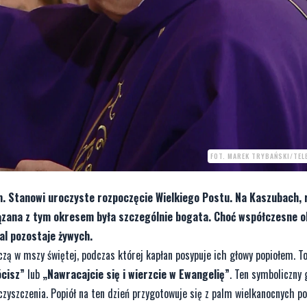
FOT. MAREK TRYBAŃSKI/TEL
m. Stanowi uroczyste rozpoczęcie Wielkiego Postu. Na Kaszubach, 
wiązana z tym okresem była szczególnie bogata. Choć współczesne 
al pozostaje żywych.
zą w mszy świętej, podczas której kapłan posypuje ich głowy popiołem. T
ócisz”
lub
„Nawracajcie się i wierzcie w Ewangelię”
. Ten symboliczny 
czyszczenia. Popiół na ten dzień przygotowuje się z palm wielkanocnych p