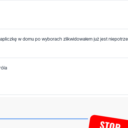
a kapliczkę w domu po wyborach zlikwidowałem już jest niepotrz
róla