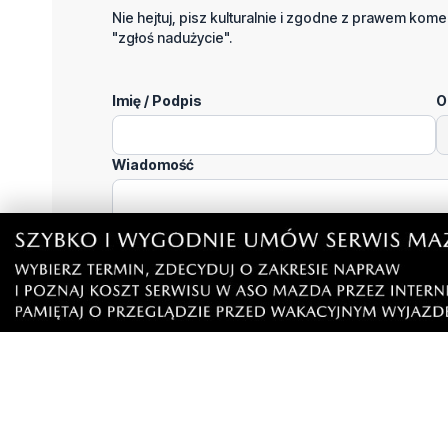
Nie hejtuj, pisz kulturalnie i zgodne z prawem komen
"zgłoś nadużycie".
Imię / Podpis
O
Wiadomość
Klikając "dodaj komentarz", akceptujesz regulamin 