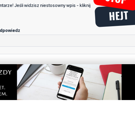
tarze! Jeśli widzisz niestosowny wpis - kliknij
dpowiedz
portalu
Dodaj komentarz