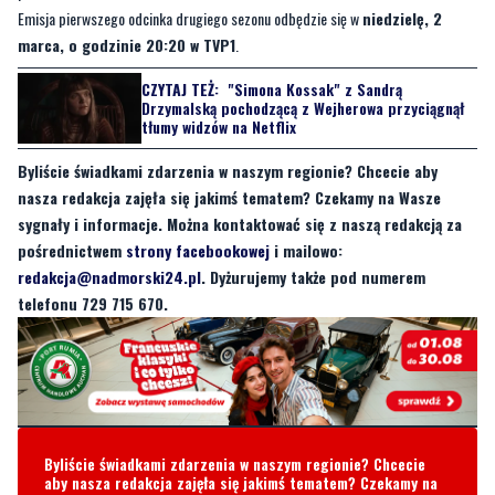
Emisja pierwszego odcinka drugiego sezonu odbędzie się w
niedzielę, 2
marca, o godzinie 20:20 w TVP1
.
CZYTAJ TEŻ:
"Simona Kossak" z Sandrą
Drzymalską pochodzącą z Wejherowa przyciągnął
tłumy widzów na Netflix
Byliście świadkami zdarzenia w naszym regionie? Chcecie aby
nasza redakcja zajęła się jakimś tematem? Czekamy na Wasze
sygnały i informacje. Można kontaktować się z naszą redakcją za
pośrednictwem
strony facebookowej
i mailowo:
redakcja@nadmorski24.pl
. Dyżurujemy także pod numerem
telefonu 729 715 670.
Byliście świadkami zdarzenia w naszym regionie? Chcecie
aby nasza redakcja zajęła się jakimś tematem? Czekamy na