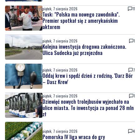
piątek, 7 sierpnia 2026
11
Tusk: "Polska ma nowego zawodnika".
Premier spotkał się z amerykańskim
aktorem
piątek, 7 sierpnia 2026
1
Kolejna inwestycja drogowa zakończona.
Ulica Sudecka już przejezdna
piątek, 7 sierpnia 2026
7
Oddaj krew i spędź dzień z rodziną. 'Darz Bór
– Dasz Krew'
piątek, 7 sierpnia 2026
1
Dziewięć nowych trolejbusów wyjechało na
ulice miasta. To inwestycja za ponad 28 mln
zł
piątek, 7 sierpnia 2026
4
Pomorska IV liga wraca do gry