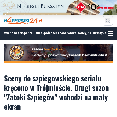
Wiadomości
Sport
Kultura
Społeczeństwo
Kronika policyjna
Turystyka
Fotoga
Sceny do szpiegowskiego serialu
kręcono w Trójmieście. Drugi sezon
"Zatoki Szpiegów" wchodzi na mały
ekran