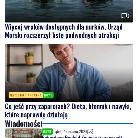
2
Więcej wraków dostępnych dla nurków. Urząd
Morski rozszerzył listę podwodnych atrakcji
MATERIAŁ PARTNERA
NOWE
Co jeść przy zaparciach? Dieta, błonnik i nawyki,
które naprawdę działają
Wiadomości
piątek, 7 sierpnia 2026
NOWE
Rekordowy Pochód Kociewski przeszedł