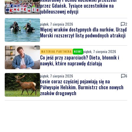
przez Gdańsk. Tysiące uczestników na
jubileuszowej edycji
piątek, 7 sierpnia 2026
2
Więcej wraków dostępnych dla nurków. Urząd
Morski rozszerzył listę podwodnych atrakcji
piątek, 7 sierpnia 2026
MATERIAŁ PARTNERA
NOWE
Co jeść przy zaparciach? Dieta, błonnik i
nawyki, które naprawdę działają
piątek, 7 sierpnia 2026
6
Łosie coraz częściej pojawiają się na
Półwyspie Helskim. Burmistrz chce nowych
znaków drogowych