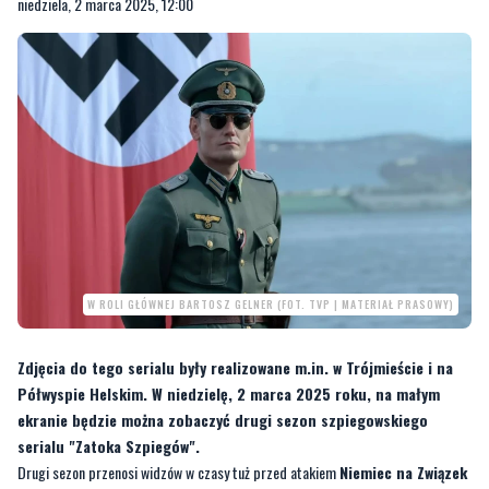
niedziela, 2 marca 2025, 12:00
W ROLI GŁÓWNEJ BARTOSZ GELNER (FOT. TVP | MATERIAŁ PRASOWY)
Zdjęcia do tego serialu były realizowane m.in. w Trójmieście i na
Półwyspie Helskim. W niedzielę, 2 marca 2025 roku, na małym
ekranie będzie można zobaczyć drugi sezon szpiegowskiego
serialu "Zatoka Szpiegów".
Drugi sezon przenosi widzów w czasy tuż przed atakiem
Niemiec na Związek