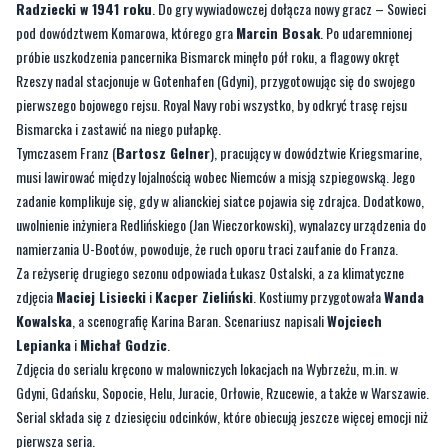
Radziecki w 1941 roku
. Do gry wywiadowczej dołącza nowy gracz – Sowieci
pod dowództwem Komarowa, którego gra
Marcin Bosak
. Po udaremnionej
próbie uszkodzenia pancernika Bismarck minęło pół roku, a flagowy okręt
Rzeszy nadal stacjonuje w Gotenhafen (Gdyni), przygotowując się do swojego
pierwszego bojowego rejsu. Royal Navy robi wszystko, by odkryć trasę rejsu
Bismarcka i zastawić na niego pułapkę.
Tymczasem Franz (
Bartosz Gelner
), pracujący w dowództwie Kriegsmarine,
musi lawirować między lojalnością wobec Niemców a misją szpiegowską. Jego
zadanie komplikuje się, gdy w alianckiej siatce pojawia się zdrajca. Dodatkowo,
uwolnienie inżyniera Redlińskiego (Jan Wieczorkowski), wynalazcy urządzenia do
namierzania U-Bootów, powoduje, że ruch oporu traci zaufanie do Franza.
Za reżyserię drugiego sezonu odpowiada Łukasz Ostalski, a za klimatyczne
zdjęcia
Maciej Lisiecki
i
Kacper Zieliński
. Kostiumy przygotowała
Wanda
Kowalska
, a scenografię Karina Baran. Scenariusz napisali
Wojciech
Lepianka
i
Michał Godzic
.
Zdjęcia do serialu kręcono w malowniczych lokacjach na Wybrzeżu, m.in. w
Gdyni, Gdańsku, Sopocie, Helu, Juracie, Orłowie, Rzucewie, a także w Warszawie.
Serial składa się z dziesięciu odcinków, które obiecują jeszcze więcej emocji niż
pierwsza seria.