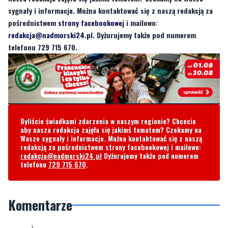
telefonu 729 715 670.
Byliście świadkami zdarzenia w naszym regionie? Chcecie
aby nasza redakcja zajęła się jakimś tematem? Czekamy na
Wasze sygnały i informacje. Można kontaktować się z naszą
redakcją za pośrednictwem strony facebookowej i mailowo:
redakcja@nadmorski24.pl
Dyżurujemy także pod numerem
telefonu
729 715 670
.
Komentarze
Pytanie
niedziela, 23 lutego 2025 - 11:40:52
Dlaczego PISowcy jeszcze nie siedzą?
1
7
Zgłoś komentarz
Odpowiedz na komentarz