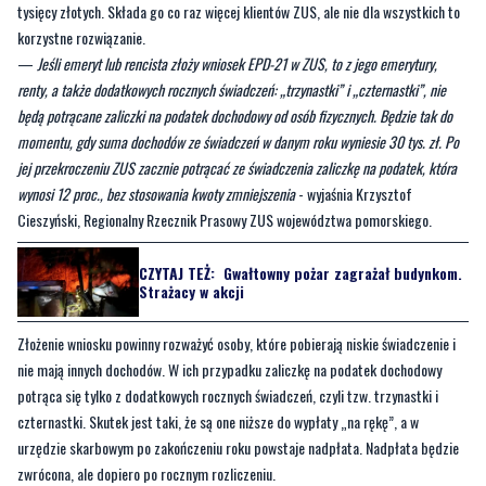
renty, a także dodatkowych rocznych świadczeń: „trzynastki” i „czternastki”, nie
będą potrącane zaliczki na podatek dochodowy od osób fizycznych. Będzie tak do
momentu, gdy suma dochodów ze świadczeń w danym roku wyniesie 30 tys. zł. Po
jej przekroczeniu ZUS zacznie potrącać ze świadczenia zaliczkę na podatek, która
wynosi 12 proc., bez stosowania kwoty zmniejszenia
- wyjaśnia Krzysztof
Cieszyński, Regionalny Rzecznik Prasowy ZUS województwa pomorskiego.
CZYTAJ TEŻ:
Gwałtowny pożar zagrażał budynkom.
Strażacy w akcji
Złożenie wniosku powinny rozważyć osoby, które pobierają niskie świadczenie i
nie mają innych dochodów. W ich przypadku zaliczkę na podatek dochodowy
potrąca się tylko z dodatkowych rocznych świadczeń, czyli tzw. trzynastki i
czternastki. Skutek jest taki, że są one niższe do wypłaty „na rękę”, a w
urzędzie skarbowym po zakończeniu roku powstaje nadpłata. Nadpłata będzie
zwrócona, ale dopiero po rocznym rozliczeniu.
—
Jeśli jednak emeryt lub rencista złoży wniosek EPD-21, to ZUS nie będzie
potrącał zaliczki również z „trzynastki” i „czternastki”. Wypłata dodatkowych
świadczeń będzie wyższa, a po zakończeniu roku podatkowego najprawdopodobniej