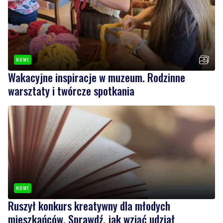
NOWE
Wakacyjne inspiracje w muzeum. Rodzinne
warsztaty i twórcze spotkania
NOWE
Ruszył konkurs kreatywny dla młodych
mieszkańców. Sprawdź, jak wziąć udział
Wiadomości
niedziela, 9 sierpnia 2026
NOWE