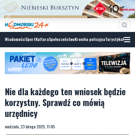
Wiadomości
Sport
Kultura
Społeczeństwo
Kronika policyjna
Turystyka
Fotoga
Nie dla każdego ten wniosek będzie
korzystny. Sprawdź co mówią
urzędnicy
niedziela, 23 lutego 2025, 11:05