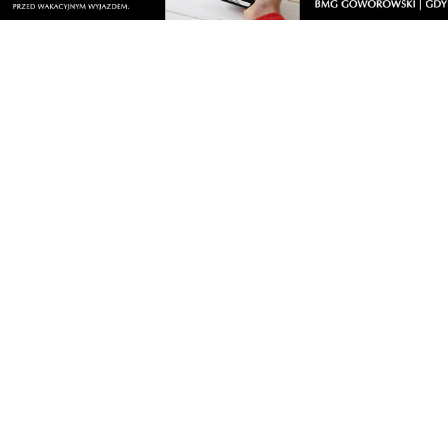
Artykuły
Informacje
Wiadomości
O portalu
Sport
Kontakt
Kultura
Regulamin
Społeczeństwo
Polityka prywatności
Kronika policyjna
Reklama
Zobacz
Fotogalerie
Nasze HotSpoty
Nasze kamery
Praca
Praca IT Gdańsk
GoWork.pl
Dodaj ofertę pracy