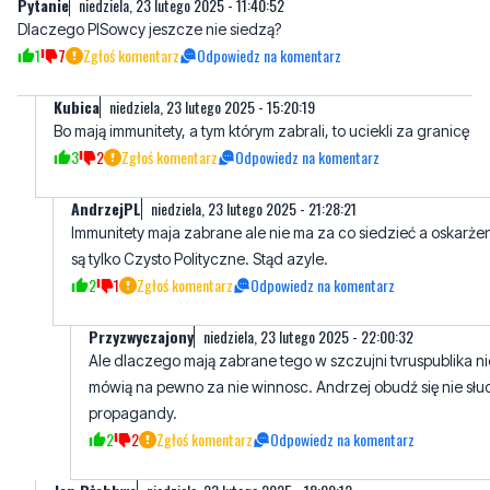
Kubica
niedziela, 23 lutego 2025 - 15:20:19
Bo mają immunitety, a tym którym zabrali, to uciekli za granicę
3
2
Zgłoś komentarz
Odpowiedz na komentarz
AndrzejPL
niedziela, 23 lutego 2025 - 21:28:21
Immunitety maja zabrane ale nie ma za co siedzieć a oskarże
są tylko Czysto Polityczne. Stąd azyle.
2
1
Zgłoś komentarz
Odpowiedz na komentarz
Przyzwyczajony
niedziela, 23 lutego 2025 - 22:00:32
Ale dlaczego mają zabrane tego w szczujni tvruspublika ni
mówią na pewno za nie winnosc. Andrzej obudź się nie słu
propagandy.
2
2
Zgłoś komentarz
Odpowiedz na komentarz
Jan Bżehhwa
niedziela, 23 lutego 2025 - 18:09:12
a złamali prawo?
1
1
Zgłoś komentarz
Odpowiedz na komentarz