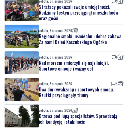
sobota, 8 sierpnia 2026
Regionalne smaki, uśmiechu i dobra zabawa.
Za nami Dzień Kaszubskiego Ogórka
sobota, 8 sierpnia 2026
6
Nad morzem zmierzyli się najsilniejsi.
Sportowe emocje i ważny cel
sobota, 8 sierpnia 2026
4
Dwa dni rywalizacji i sportowych emocji.
Rzutki przyciągnęły tłumy
sobota, 8 sierpnia 2026
Drzewa pod lupą specjalistów. Sprawdzają
ich kondycję i stabilność
sobota, 8 sierpnia 2026
13
Ponad 24 tysiące metrów kwadratowych
nowych terenów zielonych. Powstanie nowa