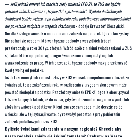
nie powstanie nadpłata w urzędzie skarbowym
- dodaje Krzysztof Cieszyński.
Nie dla każdego wniosek o niepobieranie zaliczek na podatek będzie korzystny.
Nie opłaci się osobom, których łączne dochody z wszystkich źródeł
przekraczają w roku 30 tys. złotych. Wśród osób z niskimi świadczeniami w ZUS
są takie, które np. pobierają drugie świadczenie z innej instytucji lub
wynagrodzenie za pracę. W ich przypadku łączne dochody mogą przekraczać
kwotę wolną od podatku.
Jeżeli taki emeryt lub rencista złoży w ZUS wniosek o niepobieranie zaliczek ze
świadczeń, to po zakończeniu roku w rozliczeniu z urzędem skarbowym może
powstać niedopłata podatku. Raz złożony wniosek EPD-21 będzie obowiązywał
także w kolejnych latach, aż do czasu, gdy świadczeniobiorca go nie wycofa lub
złoży inny wniosek podatkowy. Klient zawsze sam podejmuje decyzję co do
wniosku, ale w tej sytuacji warto, by rozważył pozostanie przy pobieraniu
zaliczek podatkowych przez ZUS.
Byliście świadkami zdarzenia w naszym regionie? Chcecie aby
nasza redakcja zajęła się jakimś tematem? Czekamy na Wasze
sygnały i informacje. Można kontaktować się z naszą redakcją za
pośrednictwem
strony facebookowej
i mailowo:
redakcja@nadmorski24.pl
. Dyżurujemy także pod numerem