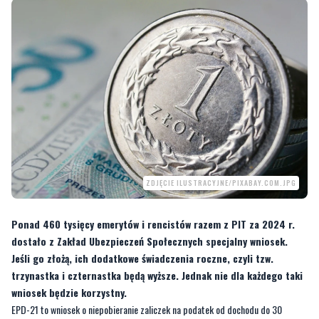
ZDJĘCIE ILUSTRACYJNE/PIXABAY.COM.JPG
Ponad 460 tysięcy emerytów i rencistów razem z PIT za 2024 r.
dostało z Zakład Ubezpieczeń Społecznych specjalny wniosek.
Jeśli go złożą, ich dodatkowe świadczenia roczne, czyli tzw.
trzynastka i czternastka będą wyższe. Jednak nie dla każdego taki
wniosek będzie korzystny.
EPD-21 to wniosek o niepobieranie zaliczek na podatek od dochodu do 30
tysięcy złotych. Składa go co raz więcej klientów ZUS, ale nie dla wszystkich to
korzystne rozwiązanie.
—
Jeśli emeryt lub rencista złoży wniosek EPD-21 w ZUS, to z jego emerytury,