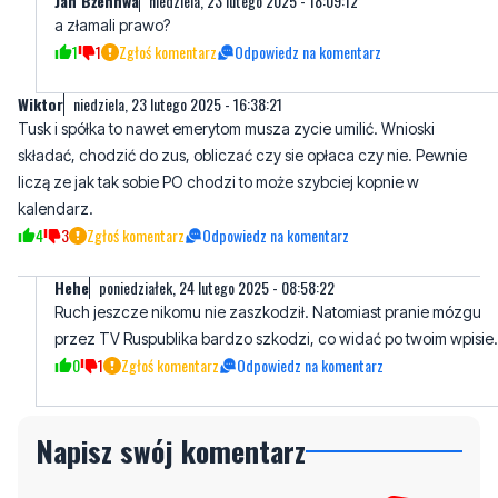
Wiktor
niedziela, 23 lutego 2025 - 16:38:21
Tusk i spółka to nawet emerytom musza zycie umilić. Wnioski
składać, chodzić do zus, obliczać czy sie opłaca czy nie. Pewnie
liczą ze jak tak sobie PO chodzi to może szybciej kopnie w
kalendarz.
4
3
Zgłoś komentarz
Odpowiedz na komentarz
Hehe
poniedziałek, 24 lutego 2025 - 08:58:22
Ruch jeszcze nikomu nie zaszkodził. Natomiast pranie mózgu
przez TV Ruspublika bardzo szkodzi, co widać po twoim wpisie.
0
1
Zgłoś komentarz
Odpowiedz na komentarz
Napisz swój komentarz
Nie hejtuj, pisz kulturalnie i zgodne z prawem
komentarze! Jeśli widzisz niestosowny wpis -
kliknij "zgłoś nadużycie".