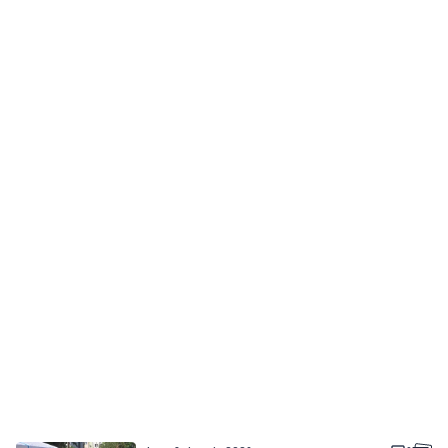
sobota, 8 sierpnia 2026
9
Strażacy pokazali swoje umiejętności.
Rodzinny festyn przyciągnął mieszkańców
oraz gości